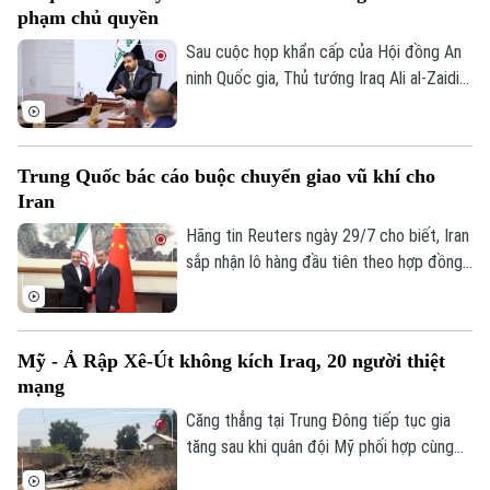
phạm chủ quyền
nhận thương vong, nhiều nguồn tin quốc
tế dấy lên nghi vấn vụ việc có thể xuất
Sau cuộc họp khẩn cấp của Hội đồng An
phát từ một cuộc tấn công bằng máy bay
ninh Quốc gia, Thủ tướng Iraq Ali al-Zaidi
không người lái (UAV).
ngày 29/7 đã chỉ đạo Bộ Ngoại giao nước
này tiến hành các biện pháp pháp lý cần
thiết liên quan đến các cuộc không kích
Trung Quốc bác cáo buộc chuyển giao vũ khí cho
của Mỹ và Saudi Arabia vào lãnh thổ Iraq.
Iran
Vụ việc đã gây ra thương vong lớn cho
hàng chục người và làm gia tăng căng
Hãng tin Reuters ngày 29/7 cho biết, Iran
thẳng ngoại giao trong khu vực.
sắp nhận lô hàng đầu tiên theo hợp đồng
mua khoảng 400 hệ thống tên lửa phòng
không vác vai do Trung Quốc sản xuất,
nhằm tăng cường năng lực phòng không
Mỹ - Ả Rập Xê-Út không kích Iraq, 20 người thiệt
sau nhiều tháng giao tranh với Mỹ và
mạng
Israel. Dù vậy, phía Bắc Kinh đến nay vẫn
phủ nhận thông tin về thương vụ này.
Căng thẳng tại Trung Đông tiếp tục gia
tăng sau khi quân đội Mỹ phối hợp cùng
lực lượng Ả Rập Xê-Út bất ngờ tiến hành