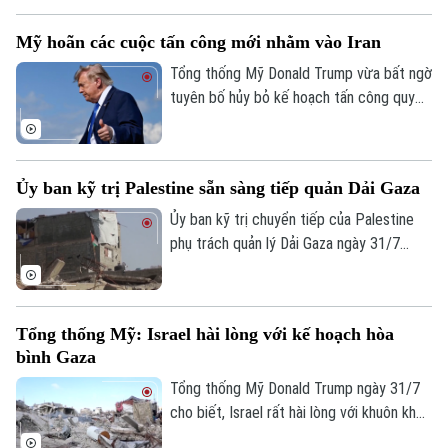
Động thái này diễn ra trong bối cảnh căng
Mỹ hoãn các cuộc tấn công mới nhằm vào Iran
thẳng khu vực vẫn duy trì ở mức cao sau
nhiều tháng giao tranh dữ dội.
Tổng thống Mỹ Donald Trump vừa bất ngờ
tuyên bố hủy bỏ kế hoạch tấn công quy
mô lớn “chưa từng thấy” nhằm vào Iran.
Theo ông chủ Nhà Trắng, quyết định này
được đưa ra sau khi Washington nhận
Ủy ban kỹ trị Palestine sẵn sàng tiếp quản Dải Gaza
được đề nghị từ Tehran và các quốc gia
Trung Đông sau khi các bên đạt được
Ủy ban kỹ trị chuyển tiếp của Palestine
những đồng thuận cơ bản cho một thỏa
phụ trách quản lý Dải Gaza ngày 31/7
thuận hòa bình mới.
tuyên bố sẵn sàng tiếp nhận quyền điều
hành vùng lãnh thổ này, sau khi xuất hiện
thông tin Hamas chấp thuận lộ trình mới
Tổng thống Mỹ: Israel hài lòng với kế hoạch hòa
trong giai đoạn tiếp theo của thỏa thuận
bình Gaza
ngừng bắn.
Tổng thống Mỹ Donald Trump ngày 31/7
cho biết, Israel rất hài lòng với khuôn khổ
hòa bình do Washington thúc đẩy nhằm