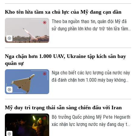
Người Hà Nội
Tin tức
Kinh tế
trục Aegis Chokai.
Kho tên lửa tầm xa chủ lực của Mỹ đang cạn dần
An ninh trật tự
Khoảnh khắc Hà Nội
Quân sự
Theo ba nguồn thạo tin, quân đội Mỹ đã
Tin tức
Nhà đất
Công nghệ
sử dụng phần lớn kho dự trữ tên lửa tầm
Ẩm thực
Hồ sơ
Cafe sáng
xa có độ chính xác cao trong suốt 5
Tin tức
Tàu và Xe
tháng xung đột với Iran, làm dấy lên lo
Người Việt 4 phương
Tài chính Ngân hàng
ngại về khả năng sẵn sàng chiến đấu của
Đầu tư
Nga chặn hơn 1.000 UAV, Ukraine tập kích sân bay
Ô tô
Giáo dục
lực lượng này trước các cuộc xung đột
quân sự
Doanh nghiệp
trong tương lai.
Căn hộ
Tàu
Nga cho biết các lực lượng của nước này
Tin tức
Văn hóa
đã đánh chặn hơn 1.000 máy bay không
Đất đai
Xe máy
người lái từ phía Ukraine ngày 2/8, trong
Tuyển sinh
Tin tức
Sức khỏe
khi Ukraine tuyên bố đã tấn công một sân
Kinh nghiệm
Thị trường
Hướng nghiệp
bay quân sự của Nga.
Làng nghề
Mỹ duy trì trạng thái sẵn sàng chiến đấu với Iran
Y tế
Thể thao
Đánh giá
Bộ trưởng Quốc phòng Mỹ Pete Hegseth
Di tích
Dinh dưỡng
xác nhận lực lượng nước này đang duy trì
Bóng đá
Giải trí
mức độ sẵn sàng chưa từng thấy kể từ