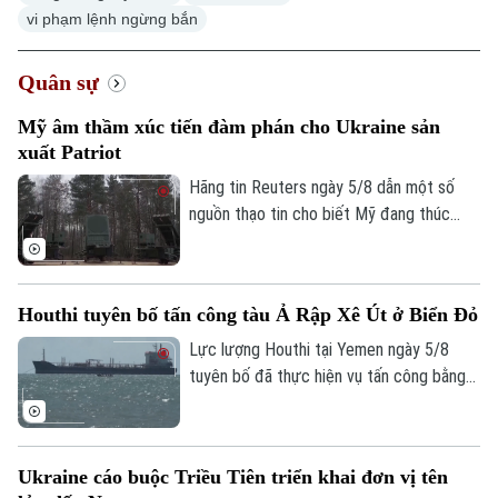
vi phạm lệnh ngừng bắn
Quân sự
Mỹ âm thầm xúc tiến đàm phán cho Ukraine sản
xuất Patriot
Hãng tin Reuters ngày 5/8 dẫn một số
nguồn thạo tin cho biết Mỹ đang thúc
đẩy đàm phán về khả năng cho phép
Ukraine sản xuất tên lửa đánh chặn
Patriot, trong bối cảnh Kiev đang thiếu
Houthi tuyên bố tấn công tàu Ả Rập Xê Út ở Biển Đỏ
hụt loại vũ khí quan trọng này để đối phó
các cuộc tập kích của Nga.
Lực lượng Houthi tại Yemen ngày 5/8
tuyên bố đã thực hiện vụ tấn công bằng
tên lửa đạn đạo nhằm vào tàu chở dầu
của Ả Rập Xê Út trên Biển Đỏ. Đây là
bước leo thang mới nhất trong chiến dịch
Ukraine cáo buộc Triều Tiên triển khai đơn vị tên
phong tỏa hàng hải mà nhóm này đang