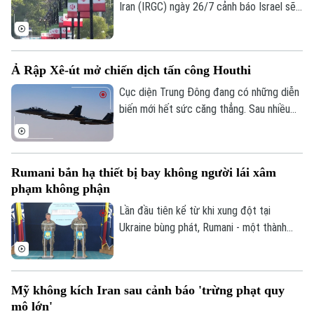
Iran (IRGC) ngày 26/7 cảnh báo Israel sẽ
phải đối mặt với hậu quả nghiêm trọng nếu
nối lại các hành động quân sự, đồng thời
tuyên bố sẽ đáp trả bất kỳ quốc gia nào
Ả Rập Xê-út mở chiến dịch tấn công Houthi
hỗ trợ Mỹ tấn công Iran.
Cục diện Trung Đông đang có những diễn
biến mới hết sức căng thẳng. Sau nhiều
năm duy trì lệnh ngừng bắn không chính
thức kể từ tháng 3/2022, liên quân do Ả
Rập Xê-út đứng đầu vừa chính thức xác
Rumani bắn hạ thiết bị bay không người lái xâm
nhận mở chiến dịch không kích quy mô lớn
phạm không phận
nhằm vào các vị trí của lực lượng Houthi
tại Yemen.
Lần đầu tiên kể từ khi xung đột tại
Ukraine bùng phát, Rumani - một thành
viên của liên minh NATO, đã chính thức
khai hỏa tiêm kích để tiêu diệt thiết bị
bay không người lái (UAV) xâm phạm
Mỹ không kích Iran sau cảnh báo 'trừng phạt quy
không phận.
mô lớn'