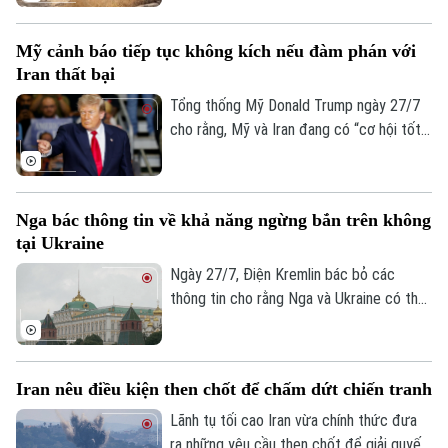
loạt không kích vào nhiều mục tiêu trên
lãnh thổ Iraq. Vụ tấn công đã gây thương
Mỹ cảnh báo tiếp tục không kích nếu đàm phán với
vong lớn và vấp phải sự phản đối mạnh mẽ
Iran thất bại
từ giới chức Baghdad.
Tổng thống Mỹ Donald Trump ngày 27/7
cho rằng, Mỹ và Iran đang có “cơ hội tốt”
để đạt được một thỏa thuận. Tuy nhiên,
ông cũng cảnh báo Washington có thể nối
lại các hoạt động quân sự nếu đàm phán
Nga bác thông tin về khả năng ngừng bắn trên không
không đạt kết quả.
tại Ukraine
Ngày 27/7, Điện Kremlin bác bỏ các
thông tin cho rằng Nga và Ukraine có thể
đạt được một thỏa thuận ngừng bắn trên
không.
Iran nêu điều kiện then chốt để chấm dứt chiến tranh
Bản quyền thuộc về Cơ quan Báo và Phát thanh Truyền hình Hà Nội Giấy
phép số: Số 63/GP-TTDT, cấp ngày 10/05/2023
Lãnh tụ tối cao Iran vừa chính thức đưa
ra những yêu cầu then chốt để giải quyết