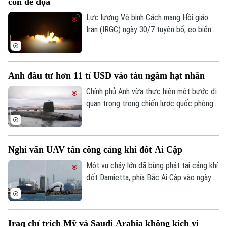
còn đe dọa
Lực lượng Vệ binh Cách mạng Hồi giáo
Iran (IRGC) ngày 30/7 tuyên bố, eo biển
Hormuz sẽ không được mở lại, chừng nào
Mỹ còn đe dọa và gây hấn với nước này.
Lời cảnh báo trên được Tehran đưa ra
Anh đầu tư hơn 11 tỉ USD vào tàu ngầm hạt nhân
trong bối cảnh hàng trăm tàu hàng cùng
hàng nghìn thủy thủ vẫn đang bị mắc kẹt
Chính phủ Anh vừa thực hiện một bước đi
bên trong vịnh Ba Tư vì xung đột leo
quan trọng trong chiến lược quốc phòng
thang.
khi công bố gói đầu tư trị giá hàng tỉ USD
Liên hệ đường dây nóng (bấm để gọi)
để hiện đại hóa lá chắn hạt nhân trên biển.
Tòa soạn
Tòa soạn
Nghi vấn UAV tấn công cảng khí đốt Ai Cập
0865.116.699 (hotline)
0865.116.699
Một vụ cháy lớn đã bùng phát tại cảng khí
đốt Damietta, phía Bắc Ai Cập vào ngày
29/7, khiến hai tàu chở khí bốc cháy.
Trong khi Bộ Dầu mỏ và Tài nguyên
Khoáng sản Ai Cập khẳng định, sự cố đã
Iraq chỉ trích Mỹ và Saudi Arabia không kích vi
được khống chế hoàn toàn và không ghi