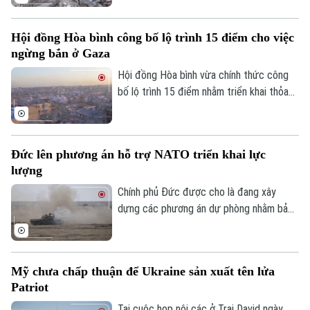
chấm dứt xung đột tại Dải Gaza và coi
đây là cột mốc quan trọng trong việc
Hội đồng Hòa bình công bố lộ trình 15 điểm cho việc
triển khai Kế hoạch hòa bình 20 điểm của
ngừng bắn ở Gaza
mình.
Hội đồng Hòa bình vừa chính thức công
Theo dõi Hà Nội On
bố lộ trình 15 điểm nhằm triển khai thỏa
thuận hòa bình toàn diện tại Dải Gaza. Đây
được xem là bước đột phá mang tính lịch
sử sau khi Tổng thống Mỹ Donald Trump
Đức lên phương án hỗ trợ NATO triển khai lực
thông báo rằng phong trào Hamas chấp
lượng
thuận kế hoạch giải giáp vũ khí.
Chính phủ Đức được cho là đang xây
dựng các phương án dự phòng nhằm bảo
đảm việc triển khai lực lượng của Tổ
chức Hiệp ước Bắc Đại Tây Dương
(NATO) qua lãnh thổ nước này. Động thái
Mỹ chưa chấp thuận để Ukraine sản xuất tên lửa
diễn ra trong bối cảnh Berlin lo ngại chính
Patriot
quyền một số bang ở nước này có thể
không hợp tác nếu liên minh tăng cường
Tại cuộc họp nội các ở Trại David ngày