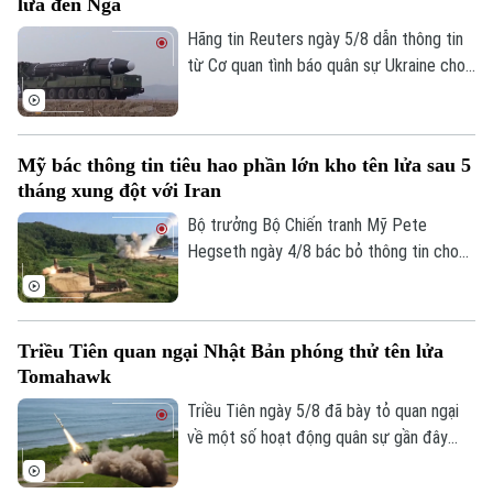
lửa đến Nga
thực thi, gây lo ngại sâu sắc cho cộng
đồng quốc tế.
Hãng tin Reuters ngày 5/8 dẫn thông tin
từ Cơ quan tình báo quân sự Ukraine cho
biết một đơn vị tên lửa của Triều Tiên có
thể đã được triển khai tới miền tây nước
Nga, với khả năng được trang bị hàng
Mỹ bác thông tin tiêu hao phần lớn kho tên lửa sau 5
trăm tên lửa đạn đạo nhằm hỗ trợ các
tháng xung đột với Iran
hoạt động quân sự của Moscow tại
Ukraine. Nga và Triều Tiên hiện chưa đưa
Bộ trưởng Bộ Chiến tranh Mỹ Pete
ra bình luận về thông tin này.
Hegseth ngày 4/8 bác bỏ thông tin cho
rằng quân đội nước này đã tiêu hao phần
Chuyên mục
lớn kho tên lửa sau 5 tháng xung đột với
Thời sự
Iran, khẳng định Washington vẫn duy trì
Triều Tiên quan ngại Nhật Bản phóng thử tên lửa
đầy đủ năng lực quân sự.
Tomahawk
Hà Nội
Hà Nội
Triều Tiên ngày 5/8 đã bày tỏ quan ngại
Chính trị
về một số hoạt động quân sự gần đây
Nhịp sống Hà Nội
Thế giới
của Nhật Bản, trong đó có vụ phóng thử
Xã hội
tên lửa hành trình Tomahawk từ tàu khu