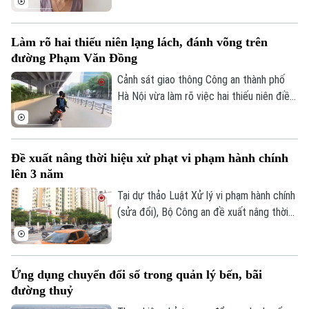
đề.
Làm rõ hai thiếu niên lạng lách, đánh võng trên
đường Phạm Văn Đồng
Cảnh sát giao thông Công an thành phố
Hà Nội vừa làm rõ việc hai thiếu niên điều
khiển xe máy lạng lách, đánh võng trên
đường Phạm Văn Đồng, gây nguy hiểm
cho người tham gia giao thông.
Đề xuất nâng thời hiệu xử phạt vi phạm hành chính
lên 3 năm
Tại dự thảo Luật Xử lý vi phạm hành chính
(sửa đổi), Bộ Công an đề xuất nâng thời
hiệu xử phạt vi phạm hành chính lên 3 năm
nhằm ngăn chặn chủ phương tiện vi phạm
giao thông lợi dụng kẽ hở để né “phạt
Ứng dụng chuyển đổi số trong quản lý bến, bãi
nguội” khi đăng kiểm.
đường thuỷ