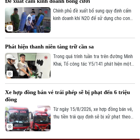
Đề xuất cấm kinh doanh bóng cười
những hành vi vô cùng tinh vi, gây thiệt hại
đến hàng chục tỷ đồng cho các chủ sở
Chính phủ đề xuất bổ sung quy định cấm
hữu bản quyền trong và ngoài nước.
kinh doanh khí N2O để sử dụng cho con
người qua đường hô hấp ngoài các mục
đích y tế, công nghệ thực phẩm, kiểm
nghiệm và nghiên cứu khoa học nhằm hạn
Phát hiện thanh niên tàng trữ cần sa
chế tình trạng lạm dụng, bảo vệ sức khỏe
cộng đồng.
Trong quá trình tuần tra trên đường Minh
Khai, Tổ công tác Y5/141 phát hiện một
nam thanh niên có biểu hiện nghi vấn, qua
đấu tranh đã thu giữ nhiều túi thảo mộc
khô nghi là cần sa tại phòng trọ của đối
Xe hợp đồng bán vé trái phép sẽ bị phạt đến 6 triệu
tượng.
đồng
Từ ngày 15/8/2026, xe hợp đồng bán vé,
thu tiền trái quy định sẽ bị xử phạt theo
Nghị định số 238/2026/NĐ-CP của Chính
phủ, sửa đổi, bổ sung Nghị định 168 về xử
phạt vi phạm hành chính trong lĩnh vực