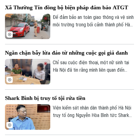
đã chỉ đạo các lực lượng chức năng đồng
Xã Thường Tín đồng bộ biện pháp đảm bảo ATGT
loạt ra quân chấn chỉnh, xử lý nghiêm các
vi phạm về trật tự đô thị.
Để đảm bảo an toàn giao thông và vệ sinh
môi trường trong bối cảnh thành phố Hà
Nội hiện đang triển khai thi công nhiều
công trình trọng điểm, chính quyền xã
Thường Tín đã phối hợp với các cơ quan
Ngăn chặn bẫy lừa đảo từ những cuộc gọi giả danh
chức năng triển khai đồng bộ nhiều giải
pháp nhằm hạn chế tình trạng ô nhiễm môi
Chỉ sau cuộc điện thoại, một nữ sinh tại
trường.
Hà Nội đã tin rằng mình liên quan đến
đường dây ma túy và phải chứng minh sự
trong sạch bằng cách chuyển tiền vào tài
khoản do các đối tượng chỉ định. May
Shark Bình bị truy tố tội rửa tiền
mắn, sự cảnh giác của nhân viên cửa hàng
vàng cùng sự vào cuộc kịp thời của lực
Viện kiểm sát nhân dân thành phố Hà Nội
lượng Công an đã ngăn chặn kịp thời vụ
truy tố ông Nguyễn Hòa Bình tức Shark
lừa đảo.
Bình, Chủ tịch Hội đồng quản trị Công ty
cổ phần Ngân Lượng, về tội "Rửa tiền" với
cáo buộc liên quan gần 320 tỷ đồng trong