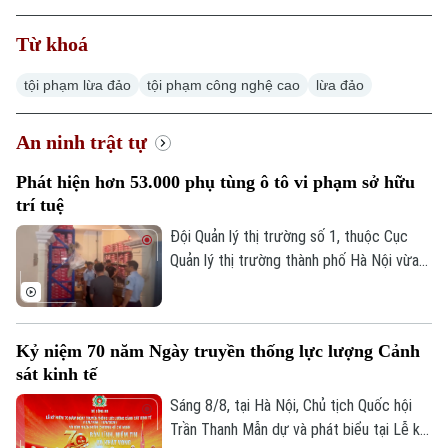
Từ khoá
tội phạm lừa đảo
tội phạm công nghệ cao
lừa đảo
Xu hướng
An ninh trật tự
Phát hiện hơn 53.000 phụ tùng ô tô vi phạm sở hữu
trí tuệ
Đội Quản lý thị trường số 1, thuộc Cục
Quản lý thị trường thành phố Hà Nội vừa
phát hiện một cơ sở kinh doanh phụ tùng
ô tô có nhiều dấu hiệu vi phạm.
Kỷ niệm 70 năm Ngày truyền thống lực lượng Cảnh
sát kinh tế
Sáng 8/8, tại Hà Nội, Chủ tịch Quốc hội
Trần Thanh Mẫn dự và phát biểu tại Lễ kỷ