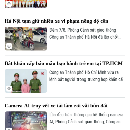
niệm 70 năm Ngày truyền thống lực lượng
Cảnh sát kinh tế (10/8/1956 -
10/8/2026) và đón nhận Huân chương Hồ
Hà Nội tạm giữ nhiều xe vi phạm nồng độ cồn
Chí Minh. Cùng dự buổi lễ có Ủy viên Bộ
Chính trị, Thường trực Ban Bí thư Trần
Đêm 7/8, Phòng Cảnh sát giao thông
Cẩm Tú.
Công an Thành phố Hà Nội đã lập chốt
tuần tra, phát hiện và xử lý nhiều trường
hợp vi phạm nồng độ cồn, trong đó có
trường hợp vi phạm vượt mức kịch khung.
Bắt khẩn cấp bảo mẫu bạo hành trẻ em tại TP.HCM
Công an Thành phố Hồ Chí Minh vừa ra
lệnh bắt người trong trường hợp khẩn cấp
đối với một bảo mẫu về hành vi bạo hành
trẻ em tại cơ sở mầm non tư thục trên
địa bàn. Đối tượng bị bắt giữ là Triệu Thị
Camera AI truy vết xe tải làm rơi vãi bùn đất
Tâm, sinh năm 1971, quê Cần Thơ, là bảo
mẫu tại Trường mầm non tư thục Lá Xanh,
Lần đầu tiên, thông qua hệ thống camera
phường Thuận Giao, Thành phố Hồ Chí
AI, Phòng Cảnh sát giao thông, Công an
Minh.
thành phố Hà Nội đã phát hiện, truy vết