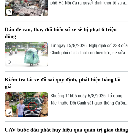
phố Hà Nội đã ra quyết định khởi tố vụ án,
khởi tố bị can đối với Đinh Công Thắng
Thời trang
(SN 2004, trú phường Từ Sơn, tỉnh Bắc
Âm nhạc
Ninh) về tội "Xâm phạm quyền sở hữu
Dán đề can, thay đổi biển số xe sẽ bị phạt 6 triệu
công nghiệp".
đồng
Từ ngày 15/8/2026, Nghị định số 238 của
Chính phủ chính thức có hiệu lực, sẽ sửa
đổi, bổ sung một số điều về quy định xử
phạt vi phạm hành chính về trật tự, an
toàn giao thông trong lĩnh vực giao thông
Kiểm tra lái xe đỗ sai quy định, phát hiện bằng lái
đường bộ như: trừ điểm, phục hồi điểm
giả
giấy phép lái xe. Trong đó, đáng chú ý là
hành vi dán đề can, thay đổi biển số xe sẽ
Khoảng 11h05 ngày 6/8/2026, tổ công
bị phạt 6 triệu đồng.
tác thuộc Đội Cảnh sát giao thông đường
bộ số 1 Phòng Cảnh sát giao thông (Công
an thành phố Hà Nội) làm nhiệm vụ trên
phố Hai Bà Trưng đã phát hiện ô tô nhãn
UAV bước đầu phát huy hiệu quả quản trị giao thông
hiệu Toyota Fortuner, biển kiểm soát 17A-