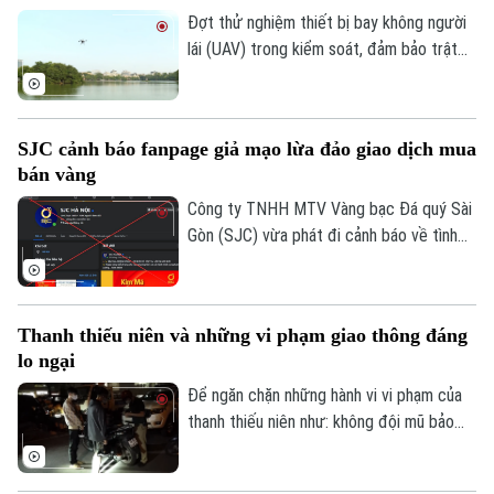
080.51 đỗ xe tại vị trí có biển cấm đỗ và
Đợt thử nghiệm thiết bị bay không người
tiến hành kiểm tra theo quy định.
lái (UAV) trong kiểm soát, đảm bảo trật
tự ATGT không chỉ là một phép thử công
nghệ mà là bước chuyển dịch chiến lược
của Công an TP Hà Nội trong quản trị
SJC cảnh báo fanpage giả mạo lừa đảo giao dịch mua
không gian tầm thấp, quyết tâm xóa bỏ
bán vàng
các "điểm mù" an toàn giao thông và trật
tự đô thị.
Công ty TNHH MTV Vàng bạc Đá quý Sài
Gòn (SJC) vừa phát đi cảnh báo về tình
trạng các đối tượng lợi dụng thương hiệu
SJC để lập fanpage giả mạo, mời chào
giao dịch vàng và thu thập thông tin cá
Thanh thiếu niên và những vi phạm giao thông đáng
nhân nhằm lừa đảo khách hàng.
lo ngại
Để ngăn chặn những hành vi vi phạm của
thanh thiếu niên như: không đội mũ bảo
hiểm, vượt đèn đỏ, đến những hành vi
nguy hiểm như lạng lách, đánh võng, bốc