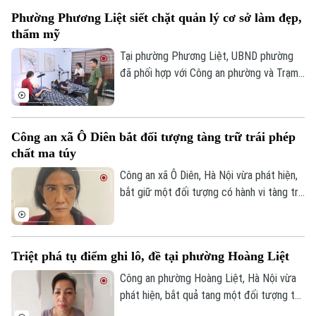
đầu xe..., lực lượng Cảnh sát giao thông
Phường Phương Liệt siết chặt quản lý cơ sở làm đẹp,
Hà Nội đang tăng cường tuần tra, kiểm
thẩm mỹ
soát và xử lý nghiêm các trường hợp vi
phạm.
Tại phường Phương Liệt, UBND phường
đã phối hợp với Công an phường và Trạm
Y tế thành lập đoàn kiểm tra liên ngành,
tiến hành kiểm tra đột xuất nhiều cơ sở
spa, chăm sóc da và thẩm mỹ trên địa
Công an xã Ô Diên bắt đối tượng tàng trữ trái phép
bàn nhằm kịp thời phát hiện, chấn chỉnh
chất ma túy
các vi phạm, bảo đảm quyền lợi và an toàn
cho người dân.
Công an xã Ô Diên, Hà Nội vừa phát hiện,
bắt giữ một đối tượng có hành vi tàng trữ
trái phép chất ma túy. Đối tượng là
Nguyễn Văn Dũng, sinh năm 1979, bị phát
hiện đang tang trữ 0,441 gam heroin tại
Triệt phá tụ điểm ghi lô, đề tại phường Hoàng Liệt
Theo dõi Hà Nội On
khu vực ngã ba đường Thượng Hội - Tân
Lập.
Công an phường Hoàng Liệt, Hà Nội vừa
phát hiện, bắt quả tang một đối tượng tổ
chức đánh bạc dưới hình thức ghi số lô,