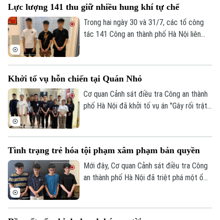
Lực lượng 141 thu giữ nhiều hung khí tự chế
đường dây lừa đảo của Phó Đức Nam
(Mr. Pips).
Trong hai ngày 30 và 31/7, các tổ công
tác 141 Công an thành phố Hà Nội liên
Bản quyền thuộc về Cơ quan Báo và Phát thanh Truyền hình Hà Nội Giấy
tiếp phát hiện nhiều thanh, thiếu niên tàng
phép số: Số 63/GP-TTDT, cấp ngày 10/05/2023
trữ hung khí, thu giữ 1 dao phóng và 4
TRANG THÔNG TIN ĐIỆN TỬ
thanh kiếm, kịp thời ngăn chặn nguy cơ
Khởi tố vụ hỗn chiến tại Quán Nhỏ
gây mất an ninh trật tự.
CỦA CƠ QUAN BÁO VÀ PHÁT THANH TRUYỀN HÌNH HÀ NỘI
Cơ quan Cảnh sát điều tra Công an thành
Số 3-5 Huỳnh Thúc Kháng-Phường Láng-Hà Nội
phố Hà Nội đã khởi tố vụ án "Gây rối trật
Giám đốc: VŨ MINH TUẤN
tự công cộng" để điều tra vụ hỗn chiến
xảy ra tại nhà hàng Quán Nhỏ trên phố
Phó Giám đốc: Nguyễn Kim Khiêm, Nguyễn Minh Đức, Nguyễn Thành Lợi
Vĩnh Tuy, khiến một người bị thương.
Tình trạng trẻ hóa tội phạm xâm phạm bản quyền
Mới đây, Cơ quan Cảnh sát điều tra Công
an thành phố Hà Nội đã triệt phá một ổ
nhóm xâm phạm quyền tác giả, quyền liên
quan. Đáng chú ý, các đối tượng vi phạm
đều còn rất trẻ nhưng đã thực hiện