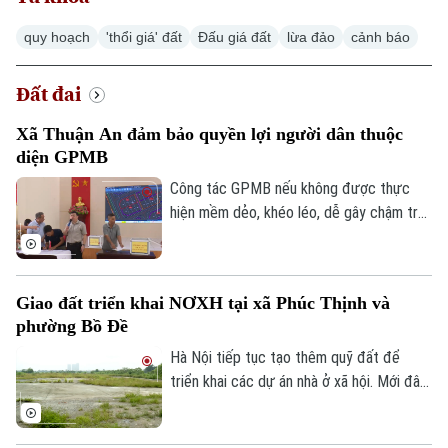
quy hoạch
'thổi giá' đất
Đấu giá đất
lừa đảo
cảnh báo
Đất đai
Xã Thuận An đảm bảo quyền lợi người dân thuộc
diện GPMB
Công tác GPMB nếu không được thực
hiện mềm dẻo, khéo léo, dễ gây chậm trễ,
trở ngại ảnh hưởng đến tiến độ và hiệu
quả đầu tư. Về vấn đề này, thời gian qua,
xã Thuận An đã có nhiều cách làm linh
Giao đất triển khai NƠXH tại xã Phúc Thịnh và
hoạt, hiệu quả trong công tác giải phóng
phường Bồ Đề
mặt bằng trên địa bàn, không chỉ đẩy
nhanh tiến độ các dự án mà còn tạo được
Hà Nội tiếp tục tạo thêm quỹ đất để
niềm tin trong nhân dân.
triển khai các dự án nhà ở xã hội. Mới đây,
hơn 6ha đất tại xã Phúc Thịnh được giao
cho liên danh do Tổng công ty Viglacera