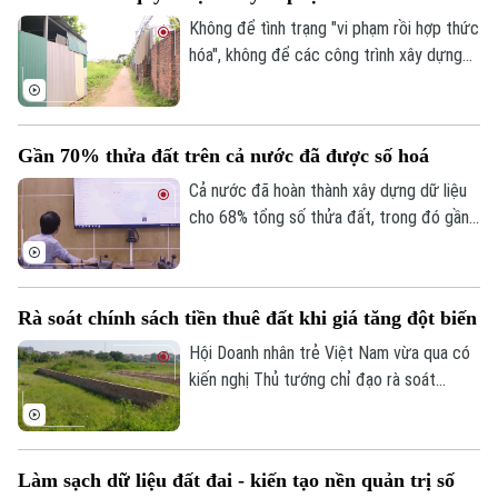
thị, trong bối cảnh hiện tại việc xử lý các
Không để tình trạng "vi phạm rồi hợp thức
dự án chậm triển khai được xem là nhiệm
hóa", không để các công trình xây dựng
vụ chiến lược để giải phóng nguồn lực đất
trái phép tiếp tục tồn tại kéo dài. Đây là
đai đang bị lãng phí.
quyết tâm đang được nhiều địa phương
trên địa bàn Hà Nội triển khai bằng những
Gần 70% thửa đất trên cả nước đã được số hoá
giải pháp đồng bộ, từ tăng cường tuyên
truyền, vận động đến xử lý nghiêm các
Cả nước đã hoàn thành xây dựng dữ liệu
trường hợp cố tình vi phạm, nhằm lập lại
cho 68% tổng số thửa đất, trong đó gần
kỷ cương trong quản lý đất đai và trật tự
một nửa đạt chuẩn “đúng - đủ - sạch -
xây dựng.
sống” và có thể đưa vào vận hành ngay.
Đây là thông tin vừa được Cục Quản lý
Rà soát chính sách tiền thuê đất khi giá tăng đột biến
đất đai, Bộ Nông nghiệp và Môi trường
công bố về tiến độ làm sạch dữ liệu đất
Hội Doanh nhân trẻ Việt Nam vừa qua có
đai toàn quốc.
kiến nghị Thủ tướng chỉ đạo rà soát
phương pháp, tỷ lệ và chu kỳ xác định đơn
giá thuê đất, tránh việc điều chỉnh đột
biến.
Bản quyền thuộc về Cơ quan Báo và Phát thanh Truyền hình Hà Nội Giấy
Làm sạch dữ liệu đất đai - kiến tạo nền quản trị số
phép số: Số 63/GP-TTDT, cấp ngày 10/05/2023