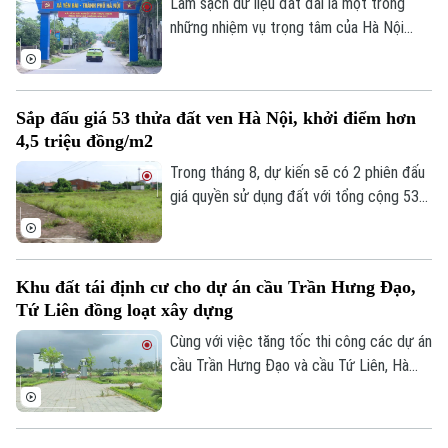
Lâm. Đây được kỳ vọng sẽ góp phần tháo
Làm sạch dữ liệu đất đai là một trong
Tư vấn sức khỏe
Quần vợt
gỡ những vướng mắc trong công tác bồi
những nhiệm vụ trọng tâm của Hà Nội
Tin tức
Đã phát sóng
thường, hỗ trợ và tái định cư.
nhằm thúc đẩy chuyển đổi số và nâng cao
Golf
hiệu quả quản lý. Hưởng ứng "Chiến dịch
Sao
45 ngày", xã Yên Bài đã huy động cả hệ
Sắp đấu giá 53 thửa đất ven Hà Nội, khởi điểm hơn
Điện ảnh
thống chính trị vào cuộc, từng bước
4,5 triệu đồng/m2
chuẩn hóa dữ liệu đất đai trên địa bàn.
Thời trang
Trong tháng 8, dự kiến sẽ có 2 phiên đấu
giá quyền sử dụng đất với tổng cộng 53
Âm nhạc
thửa đất được đưa ra đấu giá tại xã Phú
Xuyên và xã Quốc Oai, thành phố Hà Nội.
Khu đất tái định cư cho dự án cầu Trần Hưng Đạo,
Tứ Liên đồng loạt xây dựng
Cùng với việc tăng tốc thi công các dự án
cầu Trần Hưng Đạo và cầu Tứ Liên, Hà
Nội đang khẩn trương hoàn thiện các khu
tái định cư để người dân sớm ổn định nơi
ở sau khi bàn giao mặt bằng thực hiện 2