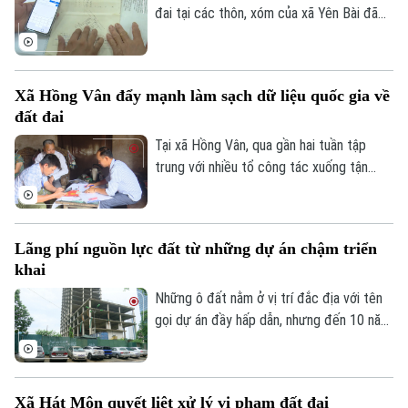
đai tại các thôn, xóm của xã Yên Bài đã
được số hóa một phần và đang tiếp tục
được cập nhật, đảm bảo tiêu chí “đúng -
đủ - sạch - sống”.
Xã Hồng Vân đẩy mạnh làm sạch dữ liệu quốc gia về
đất đai
Tại xã Hồng Vân, qua gần hai tuần tập
trung với nhiều tổ công tác xuống tận
từng hộ gia đình bất kể ngày, đêm, dữ liệu
đất đai tại các thôn, xóm đã được số hóa
một phần và đang tiếp tục được cập
Lãng phí nguồn lực đất từ những dự án chậm triển
nhật, đảm bảo tiêu chí “đúng - đủ - sạch -
khai
sống”.
Những ô đất nằm ở vị trí đắc địa với tên
gọi dự án đầy hấp dẫn, nhưng đến 10 năm,
thậm chí gần 20 năm vẫn chưa triển khai.
Thành phố đang đẩy mạnh các giải pháp
nhằm hoàn thành mục tiêu tăng trưởng
Xã Hát Môn quyết liệt xử lý vi phạm đất đai
kinh tế và giải quyết các "điểm nghẽn" đô