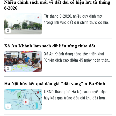
Nhiều chính sách mới về đất đai có hiệu lực từ tháng
dự án nói trên.
8-2026
Từ tháng 8-2026, nhiều quy định mới
trong lĩnh vực đất đai chính thức có hiệu
lực, với điểm nhấn là tăng phân cấp cho
chính quyền cơ sở và hoàn thiện cơ chế
xử lý vi phạm. Những chính sách này được
Xã An Khánh làm sạch dữ liệu từng thửa đất
kỳ vọng sẽ nâng cao hiệu lực quản lý nhà
nước, đồng thời tạo thuận lợi hơn cho
Xã An Khánh đang tăng tốc triển khai
người dân và doanh nghiệp trong quá trình
“Chiến dịch cao điểm 45 ngày hoàn thành
thực hiện các thủ tục về đất đai.
cơ sở dữ liệu đất đai”. Việc chuẩn hóa,
đồng bộ thông tin không chỉ phục vụ quản
lý hiệu quả hơn, mà còn tạo nền tảng cho
Hà Nội hủy kết quả đấu giá "đất vàng" ở Ba Đình
chính quyền số, nâng cao chất lượng phục
vụ người dân.
UBND thành phố Hà Nội vừa quyết định
hủy kết quả trúng đấu giá khu đất hơn
3.300 m² tại số 18 phố Cao Bá Quát,
phường Ba Đình do doanh nghiệp trúng