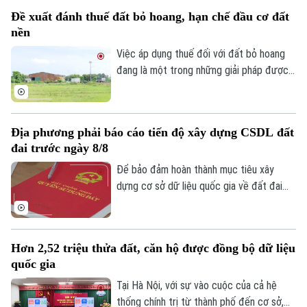
đứng đầu để thực hiện dự án nhà ở xã hội
Đề xuất đánh thuế đất bỏ hoang, hạn chế đầu cơ đất
Tiên Dương 1. Cùng với đó, gần 1,2ha đất
nền
tại phường Bồ Đề cũng được giao để
triển khai dự án nhà ở xã hội HH5 Long
Việc áp dụng thuế đối với đất bỏ hoang
Biên.
đang là một trong những giải pháp được
đề xuất nhằm nâng cao hiệu quả sử dụng
đất và hạn chế tình trạng đầu cơ.
Địa phương phải báo cáo tiến độ xây dựng CSDL đất
đai trước ngày 8/8
Để bảo đảm hoàn thành mục tiêu xây
Chuyên mục
dựng cơ sở dữ liệu quốc gia về đất đai
trong năm 2026, Bộ Nông nghiệp và Môi
Thời sự
trường vừa yêu cầu các địa phương khẩn
trương rà soát, cập nhật tiến độ và gửi
Hà Nội
Hà Nội
Hơn 2,52 triệu thửa đất, căn hộ được đồng bộ dữ liệu
báo cáo trước ngày 8/8.
quốc gia
Chính trị
Nhịp sống Hà Nội
Tại Hà Nội, với sự vào cuộc của cả hệ
Thế giới
thống chính trị từ thành phố đến cơ sở,
Xã hội