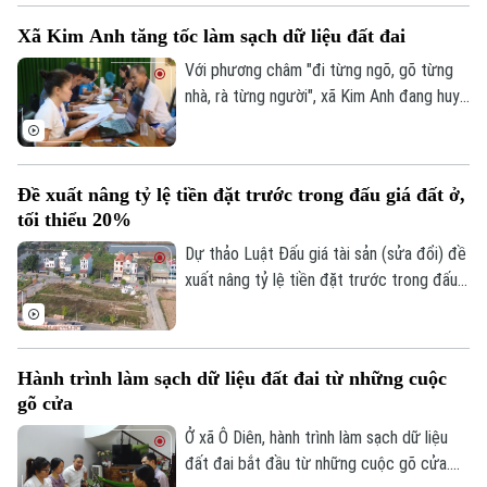
điểm, đồng thời bổ sung quy định cấm cá
Xã Kim Anh tăng tốc làm sạch dữ liệu đất đai
nhân trúng đấu giá nhưng bỏ cọc tham gia
các cuộc đấu giá quyền sử dụng đất ở
Với phương châm "đi từng ngõ, gõ từng
nhằm siết kỷ cương, ngăn chặn tình trạng
nhà, rà từng người", xã Kim Anh đang huy
đầu cơ, trục lợi.
động cả hệ thống chính trị tham gia Chiến
dịch "45 ngày" số hóa và làm sạch cơ sở
dữ liệu đất đai nhằm xây dựng cơ sở dữ
Đề xuất nâng tỷ lệ tiền đặt trước trong đấu giá đất ở,
liệu đầy đủ, chính xác và luôn được cập
tối thiểu 20%
nhật.
Dự thảo Luật Đấu giá tài sản (sửa đổi) đề
xuất nâng tỷ lệ tiền đặt trước trong đấu
giá quyền sử dụng đất trong trường hợp
giao đất ở tối thiểu từ 10% lên 20%.
Hành trình làm sạch dữ liệu đất đai từ những cuộc
gõ cửa
Ở xã Ô Diên, hành trình làm sạch dữ liệu
đất đai bắt đầu từ những cuộc gõ cửa.