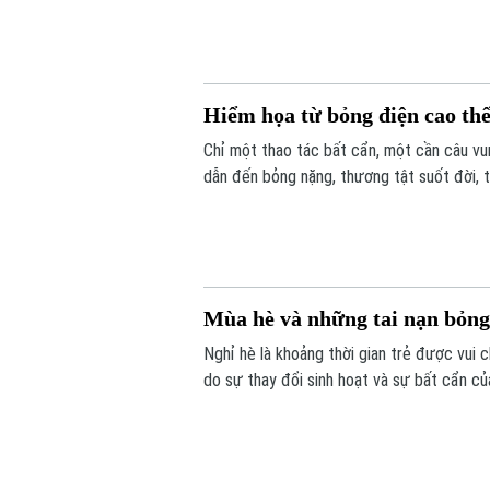
trường hợp diễn biến nhanh chỉ sau vài ng
Hiểm họa từ bỏng điện cao thế
Chỉ một thao tác bất cẩn, một cần câu vu
dẫn đến bỏng nặng, thương tật suốt đời, 
Mùa hè và những tai nạn bỏng 
Nghỉ hè là khoảng thời gian trẻ được vui 
do sự thay đổi sinh hoạt và sự bất cẩn củ