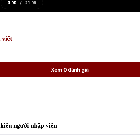
0:00
/
21:05
e
Current
Duration
Time
 viết
Xem 0 đánh giá
nhiều người nhập viện