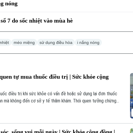
ng nóng
 số 7 do sốc nhiệt vào mùa hè
nhiệt
méo miệng
sử dụng điều hòa
i nắng nóng
quen tự mua thuốc điều trị | Sức khỏe cộng
uốc điều trị khi sức khỏe có vấn đề hoặc sử dụng lại đơn thuốc
ân mà không đến cơ sở y tế thăm khám. Thói quen tưởng chừng
 đó có dị ứng thuốc.
sóc, sống vui mỗi ngày | Sức khỏe cộng đồng |