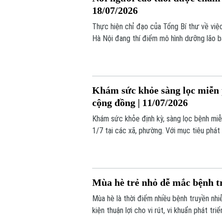
18/07/2026
Thực hiện chỉ đạo của Tổng Bí thư về việ
Hà Nội đang thí điểm mô hình dưỡng lão bá
Khám sức khỏe sàng lọc miễn p
cộng đồng | 11/07/2026
Khám sức khỏe định kỳ, sàng lọc bệnh miễ
1/7 tại các xã, phường. Với mục tiêu phát 
chương trình được kỳ vọng sẽ tạo chuyển
định quyết tâm của Thủ đô trong việc bả
Mùa hè trẻ nhỏ dễ mắc bệnh tr
Mùa hè là thời điểm nhiều bệnh truyền nhi
kiện thuận lợi cho vi rút, vi khuẩn phát tr