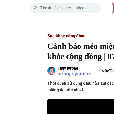
Chủ Nhật
THỜI SỰ
HÀ NỘI
THẾ GIỚI
09 Tháng 08, 2026
Hà Nội
Nhịp sống Hà Nộ
Tin tức
Sức khỏe cộng đồng
Cảnh báo méo miệng
Chính trị
Người Hà Nội
Quân s
khỏe cộng đồng | 0
Xã hội
Khoảnh khắc Hà 
Hồ sơ
Thùy Dương
An ninh trật tự
Ẩm thực
07/06/202
Người V
thuyduong.vu@daihanoi.vn
Thói quen sử dụng điều hòa sai các
Công nghệ
miệng do sốc nhiệt.
Skip Ad