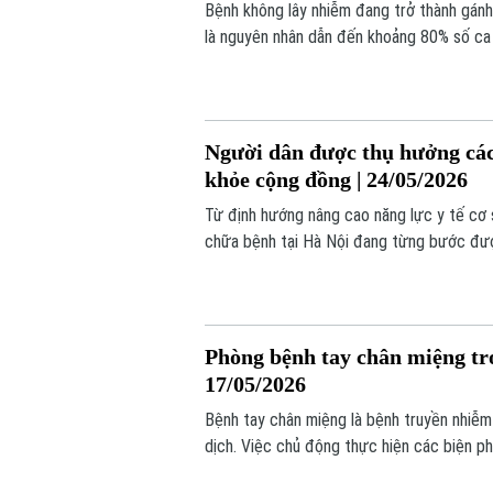
Bệnh không lây nhiễm đang trở thành gán
là nguyên nhân dẫn đến khoảng 80% số ca
những bệnh này có thể phát hiện sớm và ki
sở.
Người dân được thụ hưởng các 
khỏe cộng đồng | 24/05/2026
Từ định hướng nâng cao năng lực y tế cơ 
chữa bệnh tại Hà Nội đang từng bước đượ
cơ sở và tuyến trên ngày càng được thu h
hiện đại, an toàn và thuận tiện hơn ngay tạ
Phòng bệnh tay chân miệng tro
17/05/2026
Bệnh tay chân miệng là bệnh truyền nhiễm
dịch. Việc chủ động thực hiện các biện p
môi trường học tập an toàn mà còn hạn c