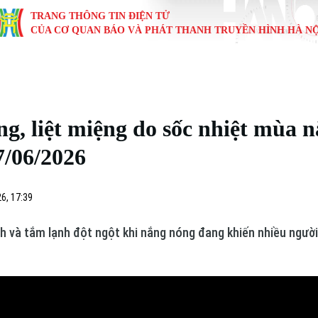
TRANG THÔNG TIN ĐIỆN TỬ
CỦA CƠ QUAN BÁO VÀ PHÁT THANH TRUYỀN HÌNH HÀ NỘ
KINH TẾ
NHÀ ĐẤT
TÀU VÀ XE
GIÁO DỤC
VĂN HÓA
SỨC KHỎ
i
Tin tức
Tin tức
Ô tô
Tin tức
Tin tức
Y tế
, liệt miệng do sốc nhiệt mùa n
ự
Cafe sáng
Đầu tư
Tàu
Tuyển sinh
Làng nghề
Dinh dư
7/06/2026
Nội
Tài chính Ngân hàng
Căn hộ
Xe máy
Hướng nghiệp
Di tích
Tư vấn 
6, 17:39
iệt 4 phương
Doanh nghiệp
Đất đai
Thị trường
h và tắm lạnh đột ngột khi nắng nóng đang khiến nhiều người,
Kinh nghiệm
Đánh giá