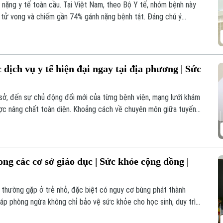
h nặng y tế toàn cầu. Tại Việt Nam, theo Bộ Y tế, nhóm bệnh này
 tử vong và chiếm gần 74% gánh nặng bệnh tật. Đáng chú ý
ểm soát hiệu quả nếu được quản lý, điều trị kịp thời ngay từ cơ
dịch vụ y tế hiện đại ngay tại địa phương | Sức
sở, đến sự chủ động đổi mới của từng bệnh viện, mạng lưới khám
c nâng chất toàn diện. Khoảng cách về chuyên môn giữa tuyến
ẹp, mở ra cơ hội để người dân được thụ hưởng các dịch vụ y tế
i nơi mình sinh sống.
ng các cơ sở giáo dục | Sức khỏe cộng đồng |
 thường gặp ở trẻ nhỏ, đặc biệt có nguy cơ bùng phát thành
háp phòng ngừa không chỉ bảo vệ sức khỏe cho học sinh, duy trì
hế dịch bệnh bùng phát trong cộng đồng.