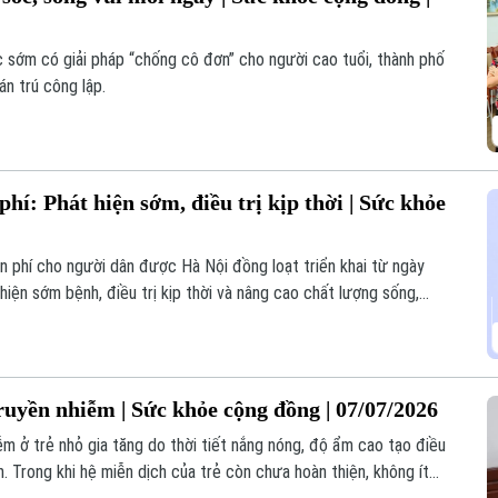
c sớm có giải pháp “chống cô đơn” cho người cao tuổi, thành phố
n trú công lập.
hí: Phát hiện sớm, điều trị kịp thời | Sức khỏe
n phí cho người dân được Hà Nội đồng loạt triển khai từ ngày
hiện sớm bệnh, điều trị kịp thời và nâng cao chất lượng sống,
 biến mạnh mẽ trong công tác y tế dự phòng, đồng thời khẳng
o đảm an sinh và chăm sóc sức khỏe toàn dân.
uyền nhiễm | Sức khỏe cộng đồng | 07/07/2026
ễm ở trẻ nhỏ gia tăng do thời tiết nắng nóng, độ ẩm cao tạo điều
iển. Trong khi hệ miễn dịch của trẻ còn chưa hoàn thiện, không ít