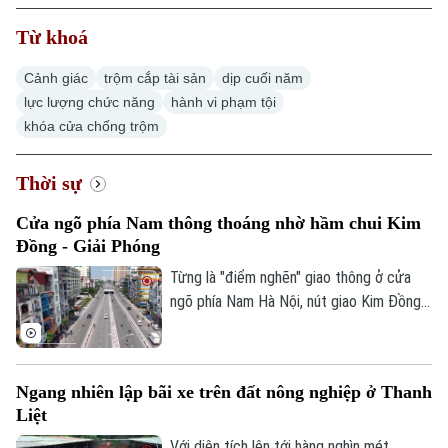
Từ khoá
Cảnh giác
trộm cắp tài sản
dịp cuối năm
lực lượng chức năng
hành vi phạm tội
khóa cửa chống trộm
Thời sự
Cửa ngõ phía Nam thông thoáng nhờ hầm chui Kim
Đồng - Giải Phóng
Từng là "điểm nghẽn" giao thông ở cửa
ngõ phía Nam Hà Nội, nút giao Kim Đồng -
Giải Phóng nay đã có diện mạo mới sau
khi hầm chui được đưa vào sử dụng. Công
trình không chỉ góp phần giảm ùn tắc, rút
Ngang nhiên lập bãi xe trên đất nông nghiệp ở Thanh
ngắn thời gian di chuyển mà còn tạo động
Liệt
lực hoàn thiện hạ tầng giao thông, đáp
ứng nhu cầu đi lại ngày càng tăng của
Với diện tích lên tới hàng nghìn mét