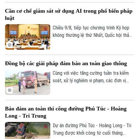
trọng thuộc thẩm quyền.
Cần cơ chế giám sát sử dụng AI trong phổ biến pháp
luật
Chiều 9/8, tiếp tục chương trình Kỳ họp
không thường lệ thứ Nhất, Quốc hội thảo
luận ở hội trường về dự án Luật Phổ biến,
giáo dục pháp luật (sửa đổi).
Đồng bộ các giải pháp đảm bảo an toàn giao thông
Cùng với việc tăng cường tuần tra kiểm
soát, xử lý nghiêm vi phạm, các đơn vị
thuộc Phòng CSGT đang đẩy mạnh tuyên
truyền pháp luật, yêu cầu các tổ chức, cá
Theo dõi Hà Nội On
nhân cam kết thực hiện nghiêm quy định
Bảo đảm an toàn thi công đường Phú Túc - Hoàng
của pháp luật nhằm đảm bảo ATGT trong
Long - Tri Trung
quá trình thực hiện các dự án cải tạo, mở
rộng đường giao thông.
Dự án đường Phú Túc - Hoàng Long - Tri
Trung được khởi công từ cuối tháng