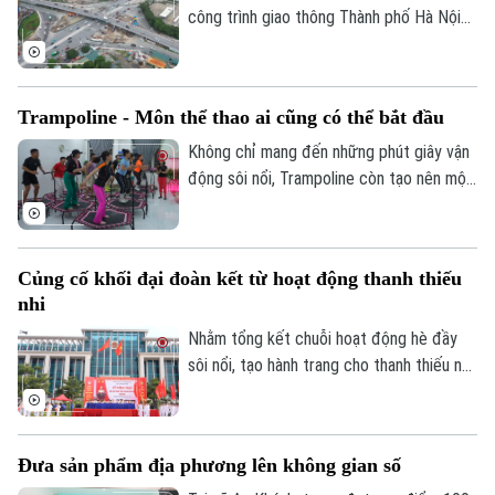
công trình giao thông Thành phố Hà Nội
cho biết, công trường hầm chui Cổ Linh
đang được đẩy nhanh tiến độ, với mục
tiêu thông xe kỹ thuật trước Tết Nguyên
Trampoline - Môn thể thao ai cũng có thể bắt đầu
đán Đinh Mùi 2027.
Không chỉ mang đến những phút giây vận
động sôi nổi, Trampoline còn tạo nên một
không gian kết nối. Bên cạnh đó, mỗi cú
bật nhảy không chỉ giúp cơ thể linh hoạt
hơn mà còn mang đến cảm giác thư giãn,
Củng cố khối đại đoàn kết từ hoạt động thanh thiếu
tích cực sau những bộn bề của cuộc
nhi
sống, đồng thời rất hiệu quả trong việc
cải thiện vấn đề về cơ, xương, khớp.
Nhằm tổng kết chuỗi hoạt động hè đầy
sôi nổi, tạo hành trang cho thanh thiếu nhi
sẵn sàng bước vào năm học mới, xã Đông
Anh đã tổ chức Hội trại hè 2026 với sự
tham gia của 3000 thiếu nhi từ 36 thôn
Đưa sản phẩm địa phương lên không gian số
trên địa bàn.