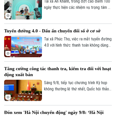
Tại xã An Khánh, trong đợt cao điểm 100
ngày thực hiện các nhiệm vụ trọng tâm về
chuyển đổi số, địa phương đang hỗ trợ
doanh nghiệp đưa sản phẩm lên các nền
tảng trực tuyến, mở rộng khả năng tiếp
Tuyến đường 4.0 - Dấu ấn chuyển đổi số ở cơ sở
cận thị trường.
Tại xã Phúc Thọ, việc ra mắt tuyến đường
4.0 với hình thức thanh toán không dùng
tiền mặt là dấu mốc quan trọng, góp phần
xây dựng môi trường kinh doanh văn minh,
hiện đại, thúc đẩy phát triển kinh tế số
Tăng cường công tác thanh tra, kiểm tra đối với hoạt
ngay từ cơ sở.
động xuất bản
Sáng 9/8, tiếp tục chương trình Kỳ họp
không thường lệ thứ nhất, Quốc hội thảo
luận ở hội trường về dự án Luật sửa đổi,
bổ sung một số điều của Luật Xuất bản.
Đón xem 'Hà Nội chuyển động' ngày 9/8: ‘Hà Nội