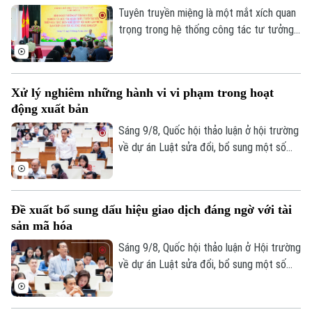
tộc để cùng chung sức xây dựng Thủ đô
Tuyên truyền miệng là một mắt xích quan
và đất nước.
trọng trong hệ thống công tác tư tưởng
của Đảng. Tại Thủ đô Hà Nội, để nâng cao
hiệu quả công tác này, các cấp ủy, tổ
chức Đảng luôn chú trọng cung cấp
Xử lý nghiêm những hành vi vi phạm trong hoạt
nguồn thông tin chính thống, kịp thời tới
động xuất bản
đảng viên và nhân dân, bên cạnh đó, vai
trò của đội ngũ báo cáo viên, tuyên
Sáng 9/8, Quốc hội thảo luận ở hội trường
truyền viên có ý nghĩa quan trọng.
về dự án Luật sửa đổi, bổ sung một số
điều của Luật Xuất bản. Đại biểu Nguyễn
Thái Học cho rằng: Chỉ thị số 04 của Ban
Bí thư về tăng cường sự lãnh đạo của
Đề xuất bổ sung dấu hiệu giao dịch đáng ngờ với tài
Đảng đối với hoạt động xuất bản trong
sản mã hóa
tình hình mới nhấn mạnh phải tăng cường
công tác thanh tra, kiểm tra, kịp thời xử lý
Sáng 9/8, Quốc hội thảo luận ở Hội trường
nghiêm những hành vi vi phạm.
về dự án Luật sửa đổi, bổ sung một số
điều của Luật Ngân hàng Nhà nước Việt
Nam, Luật Phòng, chống rửa tiền, Luật