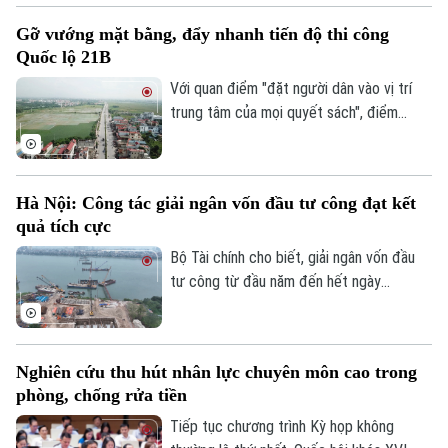
chính sách và các giải pháp hỗ trợ, nhằm
Gỡ vướng mặt bằng, đẩy nhanh tiến độ thi công
từng bước hướng tới kiểm soát ô nhiễm
Quốc lộ 21B
không khí và thúc đẩy giao thông xanh.
Với quan điểm "đặt người dân vào vị trí
trung tâm của mọi quyết sách", điểm
nghẽn công tác GPMB dự án mở rộng
Quốc lộ 21B qua địa bàn xã Thanh Oai đã
được giải quyết. Sau khi tháo gỡ thành
Hà Nội: Công tác giải ngân vốn đầu tư công đạt kết
công "nút thắt" mặt bằng kéo dài, dự án
quả tích cực
cải tạo, mở rộng Quốc lộ 21B đang được
các đơn vị dồn lực đẩy nhanh tiến độ,
Bộ Tài chính cho biết, giải ngân vốn đầu
khẩn trương hoàn thiện hạ tầng để đưa
tư công từ đầu năm đến hết ngày
tuyến giao thông huyết mạch phía Nam
31/7/2026 là 425.312 tỷ đồng, đạt 41,9%
Thủ đô về đích.
kế hoạch Thủ tướng Chính phủ giao. Có 9
bộ, cơ quan Trung ương và 23 địa phương
Nghiên cứu thu hút nhân lực chuyên môn cao trong
có tỷ lệ giải ngân đạt trên bình quân
phòng, chống rửa tiền
chung cả nước. Trong đó Hà Nội tiếp tục
khẳng định vai trò dẫn đầu với khối lượng
Tiếp tục chương trình Kỳ họp không