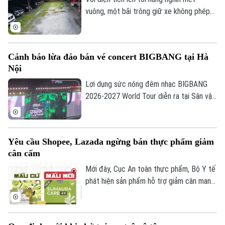
người dân.
vuông, một bãi trông giữ xe không phép
đang ngang nhiên tồn tại trên đất nông
nghiệp, ngay trong khuôn viên Khu đô thị
Cầu Bươu, nằm sát khu tập thể Thủy sản
Cảnh báo lừa đảo bán vé concert BIGBANG tại Hà
Hà Nội, phường Thanh Liệt.
Nội
Lợi dụng sức nóng đêm nhạc BIGBANG
2026-2027 World Tour diễn ra tại Sân vận
động Quốc gia Mỹ Đình vào tháng 10 tới
đây, trên các trang mạng xã hội đã xuất
hiện hàng loạt bài viết rao bán cái gọi là
Yêu cầu Shopee, Lazada ngừng bán thực phẩm giảm
"vé nội bộ" hoặc "suất ngoại giao", nhằm
cân cấm
chiếm đoạt tiền của người mua trước khi
đợt mở bán chính thức diễn ra.
Mới đây, Cục An toàn thực phẩm, Bộ Y tế
phát hiện sản phẩm hỗ trợ giảm cân mang
tên Slimaura Care x3 đang được rao bán
công khai trên hai sàn thương mại điện tử
lớn là Shopee và Lazada.