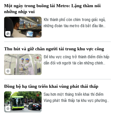
thành yêu cầu cấp thiết. Tuy nhiên, để
Một ngày trong buồng lái Metro: Lặng thầm nối
hiện thực hóa mục tiêu này, bên cạnh đổi
những nhịp vui
mới tư duy quy hoạch, Việt Nam cần hoàn
thiện thể chế, huy động nguồn lực và
Khi thành phố còn chìm trong giấc ngủ,
nâng cao năng lực quản trị đô thị.
những đoàn tàu metro đã bắt đầu lăn
bánh, nối những nhịp đầu tiên của một
ngày mới. Và phía sau mỗi chuyến tàu ấy là
những người lái tàu làm việc trong một
Thu hút và giữ chân người tài trong khu vực công
không gian rất đặc biệt - nơi mỗi thao tác
đều đòi hỏi sự chính xác, mỗi hành trình
Để khu vực công trở thành điểm đến hấp
cần sự tập trung cao độ và công nghệ
dẫn đối với người tài cần những chính
luôn hiện diện trong từng khoảnh khắc.
sách mang tính đột phá, hướng tới xây
dựng một hệ sinh thái thu hút, trọng dụng
và giữ chân nhân tài một cách thực chất,
Đồng bộ hạ tầng triển khai vùng phát thải thấp
tạo động lực nâng cao chất lượng nguồn
nhân lực và hiệu quả hoạt động của bộ
Sau hơn một tháng triển khai thí điểm
máy nhà nước.
Vùng phát thải thấp tại khu vực phường
Hoàn Kiếm, thành phố Hà Nội đang tiếp
tục hoàn thiện đồng bộ hạ tầng, cơ chế