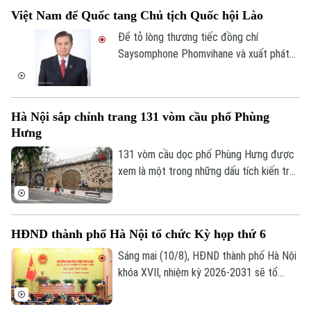
Các tổ chức tín dụng. Các ý kiến đề nghị
Việt Nam để Quốc tang Chủ tịch Quốc hội Lào
bổ sung các dấu hiệu giao dịch đáng ngờ
liên quan đến tài sản mã hóa theo từng
Để tỏ lòng thương tiếc đồng chí
thời kỳ nhằm tạo cơ sở pháp lý cho việc
Saysomphone Phomvihane và xuất phát
nhận diện, đánh giá, kiểm soát rủi ro rửa
từ quan hệ đặc biệt Việt Nam – Lào, Việt
tiền liên quan đến tài sản mã hóa.
Nam quyết định để tang đồng chí
Xaysomphone Phomvihane theo nghi thức
Hà Nội sắp chỉnh trang 131 vòm cầu phố Phùng
Quốc tang trong hai ngày, từ ngày 10 đến
Hưng
11/8/2026.
131 vòm cầu dọc phố Phùng Hưng được
xem là một trong những dấu tích kiến trúc
độc đáo của Hà Nội hơn một thế kỷ qua.
UBND phường Hoàn Kiếm đang nghiên
cứu lập đồ án thiết kế đô thị nhằm chỉnh
HĐND thành phố Hà Nội tổ chức Kỳ họp thứ 6
trang toàn bộ khu vực, hướng tới hình
thành không gian văn hóa, công cộng kết
Sáng mai (10/8), HĐND thành phố Hà Nội
nối phố cổ với ga Long Biên.
khóa XVII, nhiệm kỳ 2026-2031 sẽ tổ
chức Kỳ họp thứ 6 (kỳ họp chuyên đề),
xem xét, quyết định các nội dung quan