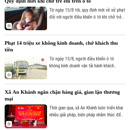
Quy định mới khi chở trẻ em trên ô tô
Từ ngày 15/8 tới, quy định mới về xử phạt
đối với người điều khiển ô tô khi chở trẻ
em sẽ chính thức được áp dụng. Đáng
chú ý, hành vi không sử dụng thiết bị an
toàn phù hợp cho trẻ em bị phạt cảnh
Phạt 14 triệu xe không kinh doanh, chở khách thu
cáo; để trẻ ngồi cùng hàng ghế với người
tiền
lái có thể bị phạt tới 1 triệu đồng.
Từ ngày 15/8, người điều khiển ô tô
không kinh doanh vận tải hành khách
nhưng chở người có thu tiền hoặc ký hợp
đồng, nhận đặt chỗ để chở người trên xe
sẽ bị phạt từ 12 đến 14 triệu đồng. Đây
Xã An Khánh ngăn chặn hàng giả, gian lận thương
là quy định mới tại Nghị định
mại
238/2026/NĐ-CP của Chính phủ.
Thời gian qua, xã An Khánh luôn triển khai
Chuyên mục
nhiều giải pháp, biện pháp nhằm thúc đẩy
hoạt động thương mại, dịch vụ và sản
Thời sự
xuất kinh doanh phát triển mạnh, số lượng