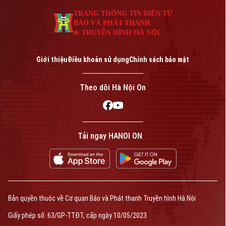
TRANG THÔNG TIN ĐIỆN TỬ
BÁO VÀ PHÁT THANH
& TRUYỀN HÌNH HÀ NỘI
Giới thiệu
Điều khoản sử dụng
Chính sách bảo mật
Theo dõi Hà Nội On
Tải ngay HANOI ON
Bản quyền thuộc về Cơ quan Báo và Phát thanh Truyền hình Hà Nội
Giấy phép số: 63/GP-TTĐT, cấp ngày 10/05/2023