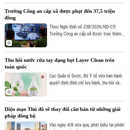
doanh nghiệp, hộ kinh doanh và cơ sở kinh
Hà Nội
Trưởng Công an cấp xã được phạt đến 37,5 triệu
Hà Nội
doanh thực phẩm.
đồng
Chính trị
Theo Nghị định số 238/2026/NĐ-CP,
Nhịp sống Hà Nội
Thế giới
Trưởng Công an cấp xã được trao thêm
Xã hội
Người Hà Nội
thẩm quyền xử phạt vi phạm hành chính
Tin tức
Kinh tế
trong lĩnh vực trật tự, an toàn giao thông
An ninh trật tự
Khoảnh khắc Hà Nội
đường bộ. Cụ thể, tại khoản 4, quy định về
Quân sự
Thu hồi nước rửa tay dạng bọt Layer Clean trên
Tin tức
Nhà đất
thẩm quyền xử phạt của lực lượng Công
Công nghệ
toàn quốc
Ẩm thực
an, Trưởng Công an cấp xã có quyền phạt
Hồ sơ
Cafe sáng
cảnh cáo; phạt tiền đến 37,5 triệu đồng.
Cục Quản lý Dược, Bộ Y tế vừa ban hành
Tin tức
Tàu và Xe
quyết định đình chỉ lưu hành, thu hồi và
Người Việt 4 phương
Tài chính Ngân hàng
tiêu hủy trên toàn quốc toàn bộ các lô
Đầu tư
Ô tô
Giáo dục
sản phẩm Nước rửa tay dạng bọt Layer
Doanh nghiệp
Căn hộ
Clean loại chai 330ml do vi phạm nghiêm
Tàu
Diện mạo Thủ đô sẽ thay đổi căn bản từ những giải
Tin tức
trọng quy định về mỹ phẩm.
Văn hóa
pháp đồng bộ
Đất đai
Xe máy
Tuyển sinh
Vào ngày 4/8 vừa qua, phát biểu tại phiên
Tin tức
Sức khỏe
Kinh nghiệm