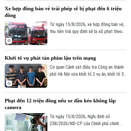
khô nghi là cần sa tại phòng trọ của đối
Xe hợp đồng bán vé trái phép sẽ bị phạt đến 6 triệu
tượng.
đồng
Từ ngày 15/8/2026, xe hợp đồng bán vé,
thu tiền trái quy định sẽ bị xử phạt theo
Nghị định số 238/2026/NĐ-CP của Chính
phủ, sửa đổi, bổ sung Nghị định 168 về xử
phạt vi phạm hành chính trong lĩnh vực
Khởi tố vụ phát tán phim lậu trên mạng
giao thông đường bộ.
Cơ quan Cảnh sát điều tra Công an thành
phố Hà Nội vừa khởi tố 2 vụ án, khởi tố 3
bị can gồm Trần Đình Quý, Hà Xuân Sáng
và Vũ Huy Hoàng về tội "Xâm phạm quyền
tác giả, quyền liên quan".
Phạt đến 12 triệu đồng nếu xe đầu kéo không lắp
camera
Từ ngày 15/8/2026, Nghị định số
238/2026/NĐ-CP của Chính phủ chính
thức có hiệu lực, bổ sung quy định xử