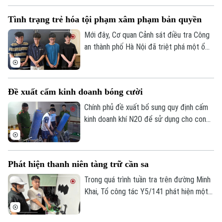
Vĩnh Tuy, khiến một người bị thương.
Tình trạng trẻ hóa tội phạm xâm phạm bản quyền
Mới đây, Cơ quan Cảnh sát điều tra Công
an thành phố Hà Nội đã triệt phá một ổ
nhóm xâm phạm quyền tác giả, quyền liên
quan. Đáng chú ý, các đối tượng vi phạm
đều còn rất trẻ nhưng đã thực hiện
Đề xuất cấm kinh doanh bóng cười
những hành vi vô cùng tinh vi, gây thiệt hại
đến hàng chục tỷ đồng cho các chủ sở
Chính phủ đề xuất bổ sung quy định cấm
hữu bản quyền trong và ngoài nước.
kinh doanh khí N2O để sử dụng cho con
người qua đường hô hấp ngoài các mục
đích y tế, công nghệ thực phẩm, kiểm
nghiệm và nghiên cứu khoa học nhằm hạn
Phát hiện thanh niên tàng trữ cần sa
chế tình trạng lạm dụng, bảo vệ sức khỏe
cộng đồng.
Trong quá trình tuần tra trên đường Minh
Khai, Tổ công tác Y5/141 phát hiện một
nam thanh niên có biểu hiện nghi vấn, qua
đấu tranh đã thu giữ nhiều túi thảo mộc