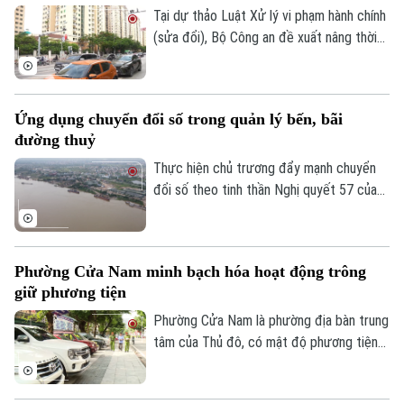
Tại dự thảo Luật Xử lý vi phạm hành chính
(sửa đổi), Bộ Công an đề xuất nâng thời
hiệu xử phạt vi phạm hành chính lên 3 năm
nhằm ngăn chặn chủ phương tiện vi phạm
giao thông lợi dụng kẽ hở để né “phạt
Ứng dụng chuyển đổi số trong quản lý bến, bãi
nguội” khi đăng kiểm.
đường thuỷ
Thực hiện chủ trương đẩy mạnh chuyển
đổi số theo tinh thần Nghị quyết 57 của
Trung ương, lực lượng Cảnh sát đường
thủy - Công an Thành phố Hà Nội đã hoàn
thành việc số hóa toàn bộ bến thủy nội
Phường Cửa Nam minh bạch hóa hoạt động trông
địa, bến bãi tập kết vật liệu xây dựng trên
giữ phương tiện
tuyến quản lý.
Phường Cửa Nam là phường địa bàn trung
tâm của Thủ đô, có mật độ phương tiện
lớn với nhiều bệnh viện, trường học, cơ
quan, trung tâm dịch vụ khiến nhu cầu gửi