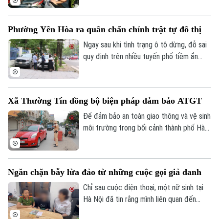
tác xử lý “phạt nguội”; đồng thời tiếp tục
thử nghiệm thiết bị bay không người lái
Phường Yên Hòa ra quân chấn chỉnh trật tự đô thị
nhằm nâng cao hiệu quả giám sát trật tự
giao thông, trật tự đô thị trên địa bàn
Ngay sau khi tình trạng ô tô dừng, đỗ sai
Thành phố.
quy định trên nhiều tuyến phố tiềm ẩn
nguy cơ ùn tắc, mất an toàn giao thông
được phản ánh, UBND phường Yên Hòa
đã chỉ đạo các lực lượng chức năng đồng
Xã Thường Tín đồng bộ biện pháp đảm bảo ATGT
loạt ra quân chấn chỉnh, xử lý nghiêm các
vi phạm về trật tự đô thị.
Để đảm bảo an toàn giao thông và vệ sinh
môi trường trong bối cảnh thành phố Hà
Nội hiện đang triển khai thi công nhiều
công trình trọng điểm, chính quyền xã
Thường Tín đã phối hợp với các cơ quan
Ngăn chặn bẫy lừa đảo từ những cuộc gọi giả danh
chức năng triển khai đồng bộ nhiều giải
pháp nhằm hạn chế tình trạng ô nhiễm môi
Chỉ sau cuộc điện thoại, một nữ sinh tại
trường.
Hà Nội đã tin rằng mình liên quan đến
đường dây ma túy và phải chứng minh sự