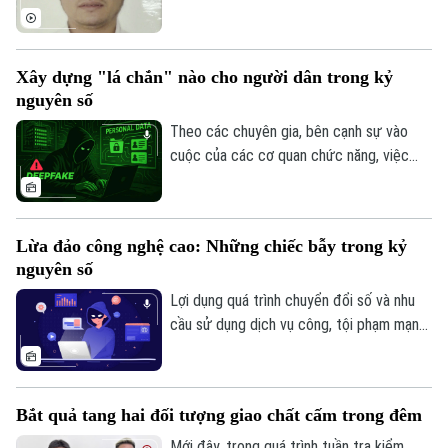
xảy ra tại Trung tâm Điện ảnh chiều thứ 7,
thuộc Cục Điện ảnh, sau 15 năm lẩn tránh
của bị can.
Xây dựng "lá chắn" nào cho người dân trong kỷ
nguyên số
Theo các chuyên gia, bên cạnh sự vào
cuộc của các cơ quan chức năng, việc
nâng cao nhận thức và kỹ năng số cho
mỗi người dân chính là "lá chắn" quan
trọng nhất để phòng ngừa lừa đảo trực
Lừa đảo công nghệ cao: Những chiếc bẫy trong kỷ
tuyến. Mời quýt vị lắng nghe những chia
nguyên số
sẻ về vấn đề này của ông Vũ Ngọc Sơn,
Trưởng ban Nghiên cứu, Tư vấn, Phát
Lợi dụng quá trình chuyển đổi số và nhu
triển công nghệ và Hợp tác quốc tế, Hiệp
cầu sử dụng dịch vụ công, tội phạm mạng
hội An ninh mạng Quốc gia.
đang sử dụng rất nhiều chiêu thức, kịch
bản lừa đảo tinh vi, nhằm mục đích chiếm
đoạt tài sản. Từ tin nhắn phạt nguội, giả
Bắt quả tang hai đối tượng giao chất cấm trong đêm
mạo ứng dụng VNeID, eTax Mobile đến
mã độc chiếm quyền điện thoại, người
Mới đây, trong quá trình tuần tra kiểm