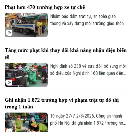
trên địa bàn.
Phạt hơn 470 trường hợp xe tự chế
Nhằm bảo đảm trật tự, an toàn giao
thông và xây dựng môi trường giao thông
văn minh, từ ngày 15/7-1/8/2026, Phòng
Cảnh sát giao thông, Công an thành phố
Hà Nội đã tăng cường tuần tra, kiểm soát,
Tăng mức phạt khi thay đổi khả năng nhận diện biển
xử lý nghiêm các hành vi vi phạm liên quan
số
đến xe tự sản xuất, lắp ráp; phương tiện
chở hàng cồng kềnh; kéo theo xe khác
Nghị định số 238 về sửa đổi, bổ sung một
hoặc vật khác khi tham gia giao thông.
số điều của Nghị định 168 liên quan đến
quy định xử phạt vi phạm hành chính về
trật tự, an toàn giao thông trong lĩnh vực
giao thông đường bộ; trừ điểm, phục hồi
Ghi nhận 1.872 trường hợp vi phạm trật tự đô thị
điểm giấy phép lái xe, sẽ chính thức có
trong 1 tuần
hiệu lực từ ngày 15/8.
Từ ngày 27/7-2/8/2026, Công an thành
phố Hà Nội đã ghi nhận 1.872 trường hợp
vi phạm thông qua hình ảnh phục vụ công