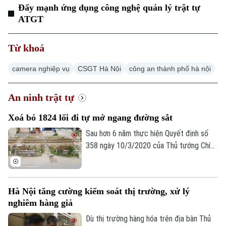
Đẩy mạnh ứng dụng công nghệ quản lý trật tự
ATGT
Từ khoá
Xu hướng
camera nghiệp vụ
CSGT Hà Nội
công an thành phố hà nội
An ninh trật tự
Xoá bỏ 1824 lối đi tự mở ngang đường sắt
Sau hơn 6 năm thực hiện Quyết định số
358 ngày 10/3/2020 của Thủ tướng Chính
phủ cả nước đã xóa bỏ 1.842 lối đi tự mở
nguy hiểm, góp phần kéo giảm mạnh tai
nạn giao thông đường sắt.
Hà Nội tăng cường kiểm soát thị trường, xử lý
nghiêm hàng giả
Dù thị trường hàng hóa trên địa bàn Thủ