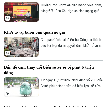
theo khoản 1, Điều 194 Bộ luật Hình sự.
Hưởng ứng Ngày An ninh mạng Việt Nam,
sáng 6/8, Ban Chỉ đạo an ninh mạng quốc
gia tổ chức Phiên họp thường kỳ theo
hình thức trực tiếp kết hợp trực tuyến
đến điểm cầu 34 tỉnh, thành phố.
Khởi tố vụ buôn bán quần áo giả
Cơ quan Cảnh sát điều tra Công an thành
phố Hà Nội đã ra quyết định khởi tố vụ án,
khởi tố bị can đối với Đinh Công Thắng
(SN 2004, trú phường Từ Sơn, tỉnh Bắc
Ninh) về tội "Xâm phạm quyền sở hữu
Dán đề can, thay đổi biển số xe sẽ bị phạt 6 triệu
công nghiệp".
đồng
Từ ngày 15/8/2026, Nghị định số 238 của
Chính phủ chính thức có hiệu lực, sẽ sửa
đổi, bổ sung một số điều về quy định xử
phạt vi phạm hành chính về trật tự, an
toàn giao thông trong lĩnh vực giao thông