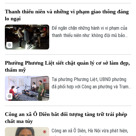
Hồ sơ
giao dịch vàng và thu thập thông tin cá
Cafe sáng
Tin tức
Thanh thiếu niên và những vi phạm giao thông đáng
Tàu và Xe
nhân nhằm lừa đảo khách hàng.
Người Việt 4 phương
lo ngại
Tài chính Ngân hàng
Đầu tư
Ô tô
Để ngăn chặn những hành vi vi phạm của
Giáo dục
Doanh nghiệp
thanh thiếu niên như: không đội mũ bảo
Căn hộ
Tàu
hiểm, vượt đèn đỏ, đến những hành vi
Tin tức
Văn hóa
nguy hiểm như lạng lách, đánh võng, bốc
Đất đai
Xe máy
đầu xe..., lực lượng Cảnh sát giao thông
Tuyển sinh
Tin tức
Phường Phương Liệt siết chặt quản lý cơ sở làm đẹp,
Sức khỏe
Hà Nội đang tăng cường tuần tra, kiểm
Kinh nghiệm
Thị trường
thẩm mỹ
soát và xử lý nghiêm các trường hợp vi
Hướng nghiệp
Làng nghề
phạm.
Tại phường Phương Liệt, UBND phường
Y tế
Thể thao
Đánh giá
đã phối hợp với Công an phường và Trạm
Di tích
Dinh dưỡng
Y tế thành lập đoàn kiểm tra liên ngành,
Bóng đá
Giải trí
tiến hành kiểm tra đột xuất nhiều cơ sở
Tư vấn sức khỏe
spa, chăm sóc da và thẩm mỹ trên địa
Quần vợt
Công an xã Ô Diên bắt đối tượng tàng trữ trái phép
Tin tức
Đã phát sóng
bàn nhằm kịp thời phát hiện, chấn chỉnh
chất ma túy
các vi phạm, bảo đảm quyền lợi và an toàn
Golf
Sao
cho người dân.
Công an xã Ô Diên, Hà Nội vừa phát hiện,