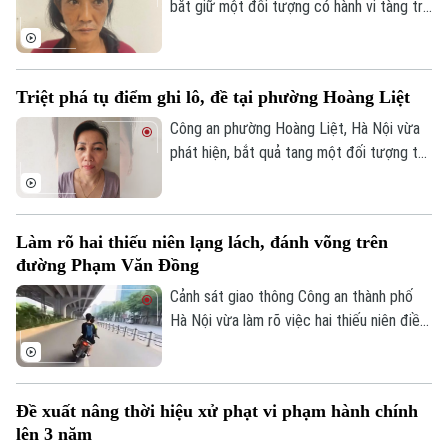
bắt giữ một đối tượng có hành vi tàng trữ
Điện ảnh
trái phép chất ma túy. Đối tượng là
Nguyễn Văn Dũng, sinh năm 1979, bị phát
Thời trang
hiện đang tang trữ 0,441 gam heroin tại
Triệt phá tụ điểm ghi lô, đề tại phường Hoàng Liệt
khu vực ngã ba đường Thượng Hội - Tân
Âm nhạc
Lập.
Công an phường Hoàng Liệt, Hà Nội vừa
phát hiện, bắt quả tang một đối tượng tổ
chức đánh bạc dưới hình thức ghi số lô,
đề.
Làm rõ hai thiếu niên lạng lách, đánh võng trên
đường Phạm Văn Đồng
Cảnh sát giao thông Công an thành phố
Hà Nội vừa làm rõ việc hai thiếu niên điều
khiển xe máy lạng lách, đánh võng trên
đường Phạm Văn Đồng, gây nguy hiểm
cho người tham gia giao thông.
Đề xuất nâng thời hiệu xử phạt vi phạm hành chính
lên 3 năm