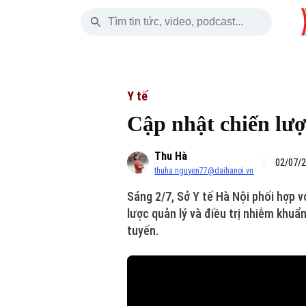
Thứ Năm
THỜI SỰ
HÀ NỘI
THẾ GIỚI
06 Tháng 08, 2026
Hà Nội
Nhịp sống Hà Nộ
Tin tức
Y tế
Cập nhật chiến lượ
Chính trị
Người Hà Nội
Quân s
Thu Hà
Xã hội
Khoảnh khắc Hà 
Hồ sơ
02/07/2
thuha.nguyen77@daihanoi.vn
An ninh trật tự
Ẩm thực
Người V
Sáng 2/7, Sở Y tế Hà Nội phối hợp 
lược quản lý và điều trị nhiễm khuẩ
Công nghệ
tuyến.
Skip Ad