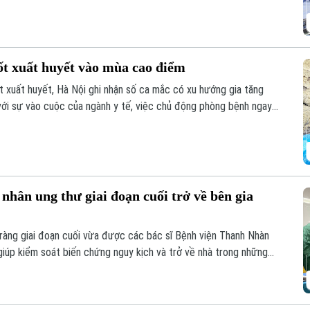
ốt xuất huyết vào mùa cao điểm
 xuất huyết, Hà Nội ghi nhận số ca mắc có xu hướng gia tăng
 với sự vào cuộc của ngành y tế, việc chủ động phòng bệnh ngay
là giải pháp quan trọng để ngăn chặn dịch lây lan.
nhân ung thư giai đoạn cuối trở về bên gia
ràng giai đoạn cuối vừa được các bác sĩ Bệnh viện Thanh Nhàn
iúp kiểm soát biến chứng nguy kịch và trở về nhà trong những