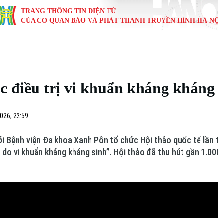
TRANG THÔNG TIN ĐIỆN TỬ
CỦA CƠ QUAN BÁO VÀ PHÁT THANH TRUYỀN HÌNH HÀ NỘ
KINH TẾ
NHÀ ĐẤT
TÀU VÀ XE
GIÁO DỤC
VĂN HÓA
SỨC KHỎ
i
Tin tức
Tin tức
Ô tô
Tin tức
Tin tức
Y tế
c điều trị vi khuẩn kháng kháng
ự
Cafe sáng
Đầu tư
Tàu
Tuyển sinh
Làng nghề
Dinh dư
Nội
Tài chính Ngân hàng
Căn hộ
Xe máy
Hướng nghiệp
Di tích
Tư vấn 
026, 22:59
iệt 4 phương
Doanh nghiệp
Đất đai
Thị trường
với Bệnh viện Đa khoa Xanh Pôn tổ chức Hội thảo quốc tế lần
n do vi khuẩn kháng kháng sinh”. Hội thảo đã thu hút gần 1.00
Kinh nghiệm
Đánh giá