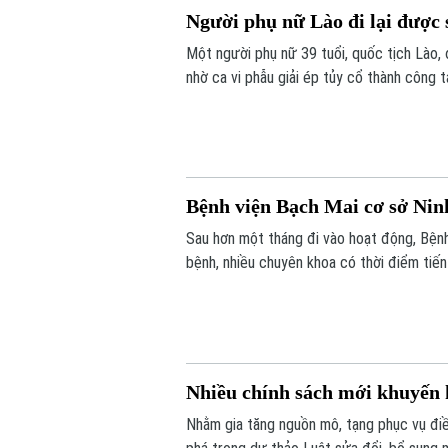
Người phụ nữ Lào đi lại được 
Một người phụ nữ 39 tuổi, quốc tịch Lào, 
nhờ ca vi phẫu giải ép tủy cổ thành công t
Bệnh viện Bạch Mai cơ sở Nin
Sau hơn một tháng đi vào hoạt động, Bện
bệnh, nhiều chuyên khoa có thời điểm ti
càng lớn, sự hiện diện của bệnh viện còn 
thiệp trong “giờ vàng”, mở thêm cơ hội số
Nhiều chính sách mới khuyến 
Nhằm gia tăng nguồn mô, tạng phục vụ điề