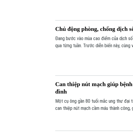
Chủ động phòng, chống dịch s
Đang bước vào mùa cao điểm của dịch sốt
qua từng tuần. Trước diễn biến này, cùng
từ mỗi gia đình, mỗi khu dân cư được xem 
Can thiệp nút mạch giúp bệnh 
đình
Một cụ ông gần 80 tuổi mắc ung thư đại t
can thiệp nút mạch cầm máu thành công, g
ngày cuối đời.