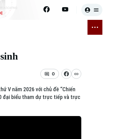
I
E
THỂ THAO
GIẢI TRÍ
ĐÃ PHÁT SÓNG
Bóng đá
Tin tức
 sinh
ỡng
Quần vợt
Sao
sức khỏe
Golf
Điện ảnh
0
Thời trang
 thứ V năm 2026 với chủ đề “Chiến
0 đại biểu tham dự trực tiếp và trực
Âm nhạc