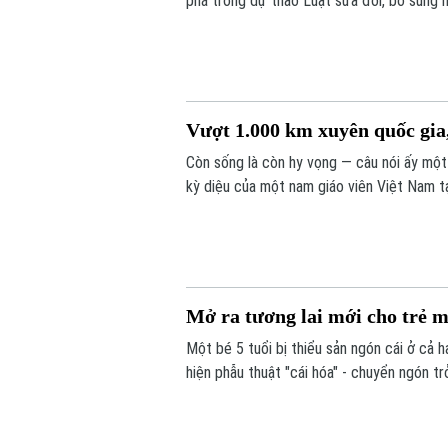
phá trong dự thảo Luật sửa đổi, bổ sung m
hiến, lấy xác.
Vượt 1.000 km xuyên quốc gia,
Còn sống là còn hy vọng — câu nói ấy một
kỳ diệu của một nam giáo viên Việt Nam t
bác sĩ Bệnh viện Bạch Mai, một phép màu 
Mở ra tương lai mới cho trẻ m
Một bé 5 tuổi bị thiểu sản ngón cái ở cả 
hiện phẫu thuật "cái hóa" - chuyển ngón t
dùng đũa và tự chăm sóc bản thân, mở ra
cái bẩm sinh nặng.