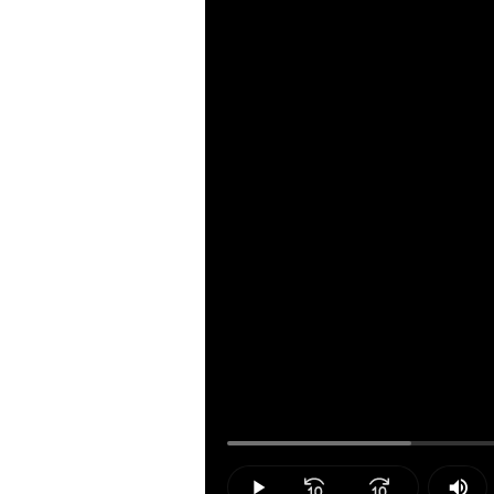
Loaded
:
17.93%