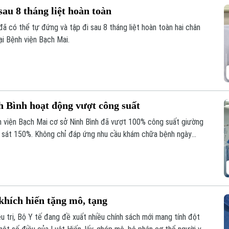
sau 8 tháng liệt hoàn toàn
đã có thể tự đứng và tập đi sau 8 tháng liệt hoàn toàn hai chân
ại Bệnh viện Bạch Mai.
h Bình hoạt động vượt công suất
h viện Bạch Mai cơ sở Ninh Bình đã vượt 100% công suất giường
ến sát 150%. Không chỉ đáp ứng nhu cầu khám chữa bệnh ngày
giúp nhiều ca nhồi máu cơ tim, đột quỵ não... được cấp cứu, can
ng và giảm nguy cơ để lại di chứng cho người bệnh.
khích hiến tặng mô, tạng
u trị, Bộ Y tế đang đề xuất nhiều chính sách mới mang tính đột