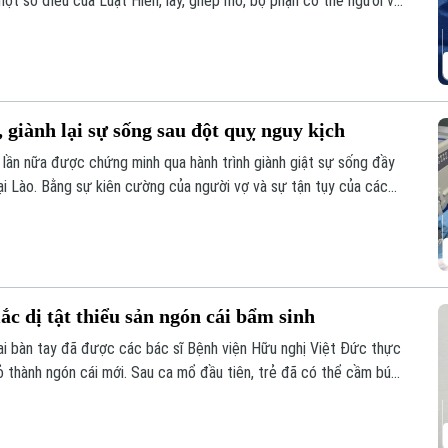
ột số điều của Luật Hiến, lấy, ghép mô, bộ phận cơ thể người và
 giành lại sự sống sau đột quỵ nguy kịch
 lần nữa được chứng minh qua hành trình giành giật sự sống đầy
ại Lào. Bằng sự kiên cường của người vợ và sự tận tụy của các
đã thực sự xảy ra sau hành trình vượt 1.000 km xuyên đêm.
ắc dị tật thiểu sản ngón cái bẩm sinh
hai bàn tay đã được các bác sĩ Bệnh viện Hữu nghị Việt Đức thực
rỏ thành ngón cái mới. Sau ca mổ đầu tiên, trẻ đã có thể cầm bút,
 hy vọng phục hồi chức năng cho những trường hợp dị tật ngón