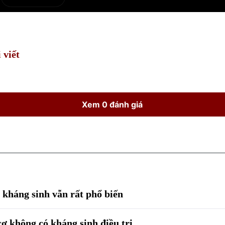
e
Current
Duration
Time
 viết
Xem 0 đánh giá
 kháng sinh vẫn rất phổ biến
ơ không có kháng sinh điều trị