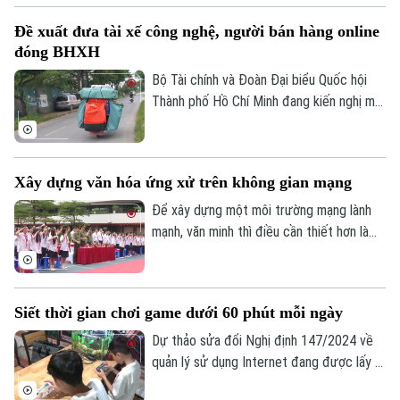
trở thành điểm tựa cho hàng trăm nạn
Đề xuất đưa tài xế công nghệ, người bán hàng online
nhân và gia đình nạn nhân nhiễm chất độc
đóng BHXH
da cam/dioxin trên địa bàn Thành phố.
Bộ Tài chính và Đoàn Đại biểu Quốc hội
Thành phố Hồ Chí Minh đang kiến nghị mở
rộng nhóm đối tượng đóng bảo hiểm xã
hội bắt buộc đối với người lao động có
thu nhập từ nền tảng số như tài xế công
Xây dựng văn hóa ứng xử trên không gian mạng
nghệ, người giao hàng hay người bán hàng
online trên các sàn thương mại điện tử.
Để xây dựng một môi trường mạng lành
mạnh, văn minh thì điều cần thiết hơn là
mỗi người phải hình thành văn hóa ứng xử
số, biết kiểm chứng thông tin trước khi
chia sẻ, tôn trọng sự thật và quyền, lợi ích
Siết thời gian chơi game dưới 60 phút mỗi ngày
hợp pháp của người khác. Vậy làm thế nào
để những nguyên tắc ấy trở thành thói
Dự thảo sửa đổi Nghị định 147/2024 về
quen trong đời sống số, đặc biệt đối với
quản lý sử dụng Internet đang được lấy ý
thế hệ trẻ - lực lượng sử dụng mạng xã
kiến, trong đó đề xuất rút ngắn thời gian