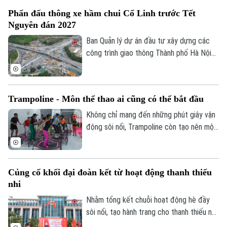
tiêu hoàn thành vào tháng 10/2027.
Phấn đấu thông xe hầm chui Cổ Linh trước Tết
Nguyên đán 2027
Ban Quản lý dự án đầu tư xây dựng các
công trình giao thông Thành phố Hà Nội
cho biết, công trường hầm chui Cổ Linh
đang được đẩy nhanh tiến độ, với mục
tiêu thông xe kỹ thuật trước Tết Nguyên
Trampoline - Môn thể thao ai cũng có thể bắt đầu
đán Đinh Mùi 2027.
Không chỉ mang đến những phút giây vận
Chuyên mục
động sôi nổi, Trampoline còn tạo nên một
Thời sự
không gian kết nối. Bên cạnh đó, mỗi cú
bật nhảy không chỉ giúp cơ thể linh hoạt
hơn mà còn mang đến cảm giác thư giãn,
Hà Nội
Hà Nội
Củng cố khối đại đoàn kết từ hoạt động thanh thiếu
tích cực sau những bộn bề của cuộc
nhi
Chính trị
sống, đồng thời rất hiệu quả trong việc
Nhịp sống Hà Nội
Thế giới
cải thiện vấn đề về cơ, xương, khớp.
Nhằm tổng kết chuỗi hoạt động hè đầy
Xã hội
sôi nổi, tạo hành trang cho thanh thiếu nhi
Người Hà Nội
Tin tức
Kinh tế
sẵn sàng bước vào năm học mới, xã Đông