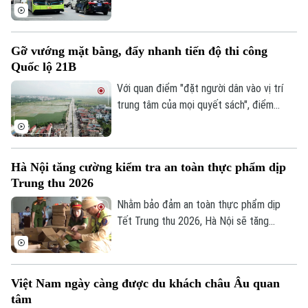
Đã phát sóng
Hoàn Kiếm, thành phố Hà Nội đang tiếp
tục hoàn thiện đồng bộ hạ tầng, cơ chế
Golf
Sao
chính sách và các giải pháp hỗ trợ, nhằm
Gỡ vướng mặt bằng, đẩy nhanh tiến độ thi công
từng bước hướng tới kiểm soát ô nhiễm
Điện ảnh
Quốc lộ 21B
không khí và thúc đẩy giao thông xanh.
Với quan điểm "đặt người dân vào vị trí
Thời trang
trung tâm của mọi quyết sách", điểm
nghẽn công tác GPMB dự án mở rộng
Âm nhạc
Quốc lộ 21B qua địa bàn xã Thanh Oai đã
được giải quyết. Sau khi tháo gỡ thành
Hà Nội tăng cường kiểm tra an toàn thực phẩm dịp
công "nút thắt" mặt bằng kéo dài, dự án
Trung thu 2026
cải tạo, mở rộng Quốc lộ 21B đang được
các đơn vị dồn lực đẩy nhanh tiến độ,
Nhằm bảo đảm an toàn thực phẩm dịp
khẩn trương hoàn thiện hạ tầng để đưa
Tết Trung thu 2026, Hà Nội sẽ tăng
tuyến giao thông huyết mạch phía Nam
cường kiểm tra, đặc biệt đối với các cơ
Thủ đô về đích.
sở sản xuất, kinh doanh bánh Trung thu và
xử lý nghiêm hàng giả, hàng lậu, hàng
Việt Nam ngày càng được du khách châu Âu quan
không rõ nguồn gốc.
tâm