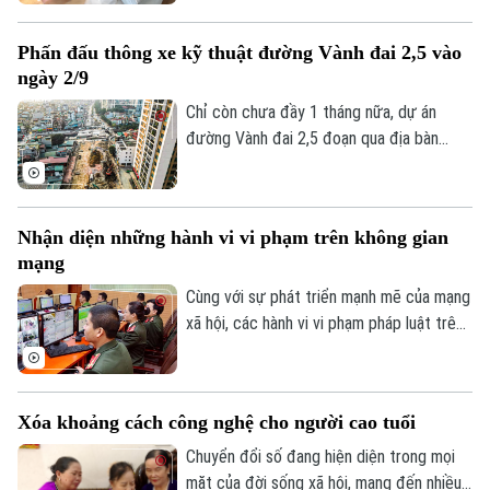
hội nhiều nhất hiện nay?
chơi game của trẻ dưới 16 tuổi từ 180
phút xuống còn 60 phút mỗi ngày và
Phấn đấu thông xe kỹ thuật đường Vành đai 2,5 vào
không phân biệt chơi một game hay nhiều
ngày 2/9
game, tổng thời gian chỉ được phép là 60
phút.
Chỉ còn chưa đầy 1 tháng nữa, dự án
đường Vành đai 2,5 đoạn qua địa bàn
phường Cầu Giấy sẽ phải hoàn thành
thông xe kỹ thuật vào đúng dịp Quốc
Liên hệ đường dây nóng (bấm để gọi)
khánh 2/9. Trên công trường, không khí
Nhận diện những hành vi vi phạm trên không gian
thi công đang diễn ra vô cùng khẩn
Tòa soạn
Tòa soạn
mạng
trương, đảm bảo yêu cầu chất lượng công
0865.116.699 (hotline)
0865.116.699
trình cũng như tiến độ thành phố đã đề
Cùng với sự phát triển mạnh mẽ của mạng
ra.
xã hội, các hành vi vi phạm pháp luật trên
không gian mạng như phát tán thông tin
giả, quảng cáo sai sự thật, lừa đảo trực
tuyến, xúc phạm danh dự, nhân phẩm vẫn
Xóa khoảng cách công nghệ cho người cao tuổi
diễn biến phức tạp. Vậy đâu là ranh giới
giữa quyền tự do ngôn luận và hành vi vi
Chuyển đổi số đang hiện diện trong mọi
phạm pháp luật?
mặt của đời sống xã hội, mang đến nhiều