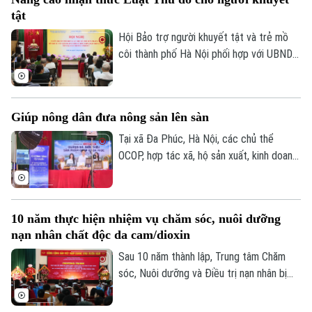
hội viên người cao tuổi trên địa bàn một
tật
số phường.
Hội Bảo trợ người khuyết tật và trẻ mồ
Theo dõi Hà Nội On
côi thành phố Hà Nội phối hợp với UBND
phường Vĩnh Tuy tổ chức hội nghị tập
huấn, tuyên truyền, phổ biến Luật Thủ đô
và các văn bản triển khai thi hành Luật
Giúp nông dân đưa nông sản lên sàn
cho cán bộ và người khuyết tật trên địa
bàn.
Tại xã Đa Phúc, Hà Nội, các chủ thể
OCOP, hợp tác xã, hộ sản xuất, kinh doanh
được hướng dẫn kỹ năng livestream và
trực tiếp giới thiệu sản phẩm trên môi
trường số. Đây cũng là cách đưa chuyển
10 năm thực hiện nhiệm vụ chăm sóc, nuôi dưỡng
đổi số đến gần hơn với hoạt động sản
nạn nhân chất độc da cam/dioxin
xuất, kinh doanh của người dân.
Sau 10 năm thành lập, Trung tâm Chăm
sóc, Nuôi dưỡng và Điều trị nạn nhân bị
nhiễm chất độc da cam/dioxin thành phố
Hà Nội trực thuộc Sở Nội Vụ Hà Nội đã