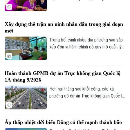
tiện ích. Trong sự phát triển mạnh mẽ của
công nghệ, vẫn còn một bộ phận người
dân, đặc biệt là người cao tuổi, gặp khó
Xây dựng thế trận an ninh nhân dân trong giai đoạn
khăn trong tiếp cận và sử dụng các nền
mới
tảng số.
Trong bối cảnh nhiều địa phương sau sắp
xếp đơn vị hành chính có quy mô quản lý
lớn hơn, yêu cầu bảo đảm an ninh, trật tự
cũng đặt ra những nhiệm vụ mới. Bên cạnh
vai trò nòng cốt của lực lượng công an,
Hoàn thành GPMB dự án Trục không gian Quốc lộ
việc phát huy sức mạnh của nhân dân, xây
1A tháng 9/2026
dựng các mô hình tự quản và ứng dụng
công nghệ trong kết nối, trao đổi thông
Hơn hai tháng sau khởi công, các xã,
tin đang trở thành giải pháp quan trọng
phường có dự án Trục không gian Quốc lộ
để giữ gìn bình yên từ cơ sở.
1A đi qua đang đồng loạt đẩy nhanh giải
phóng mặt bằng. Hà Nội đặt mục tiêu
hoàn thành trong tháng 9 để tạo điều kiện
Áp thấp nhiệt đới biển Đông có thể mạnh thành bão
triển khai đồng bộ dự án gần 162.000 tỷ