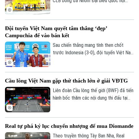
CLB bóng đá Nhóm Đại biểu Quốc hội
khóa XVI, Đại học Bách khoa Hà Nội và
Tập đoàn T&T Group đã diễn ra trong
không khí sôi nổi, đoàn kết và thắm tình
Đội tuyển Việt Nam quyết tâm thắng ‘đẹp’
Theo dõi Hà Nội On
hữu nghị.
Campuchia để vào bán kết
Sau chiến thắng mang tính then chốt
trước Indonesia (3-0), đội tuyển Việt Nam
đặt một chân vào bán kết ASEAN Cup
2026. Thầy trò HLV Kim Sang Sik chỉ cần
một trận hòa là đi tiếp, nhưng họ muốn
Cầu lông Việt Nam gặp thử thách lớn ở giải VĐTG
làm nhiều hơn thế trước Campuchia, quyết
thắng đẹp đối thủ đã sớm bị loại để giành
Liên đoàn Cầu lông thế giới (BWF) đã tiến
ngôi nhất bảng.
hành bốc thăm các nội dung thi đấu tại
Giải cầu lông vô địch thế giới 2026. Trong
đó, các tay vợt Việt Nam sẽ phải đối mặt
với những thử thách cực đại ngay từ
Real tự phá kỷ lục chuyển nhượng để mua Diomande
vòng 1.
Theo truyền thông Tây Ban Nha, Real