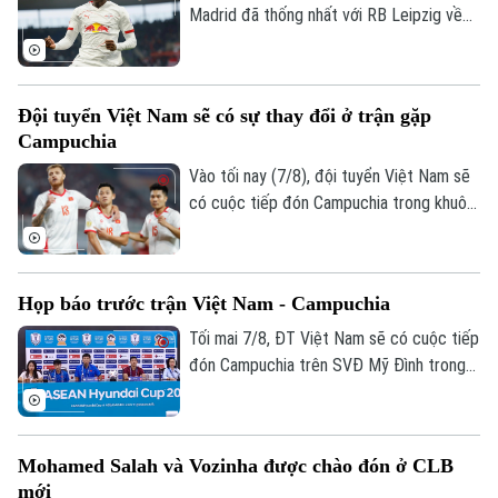
Madrid đã thống nhất với RB Leipzig về
phí chuyển nhượng. Trong đó có 144,5
triệu USD trả trước và 11,5 triệu USD phụ
phí, trở thành bản hợp đồng kỷ lục của
Đội tuyển Việt Nam sẽ có sự thay đổi ở trận gặp
CLB.
Campuchia
Vào tối nay (7/8), đội tuyển Việt Nam sẽ
có cuộc tiếp đón Campuchia trong khuôn
khổ lượt trận cuối cùng vòng bảng ASEAN
Cup 2026. Ở buổi họp báo trước trận vào
ngày 6/8, HLV Kim Sang Sik đã tiết lộ sẽ
Họp báo trước trận Việt Nam - Campuchia
có những sự điều chỉnh một số vị trí
trong đội hình đội tuyển Việt Nam, nhưng
Tối mai 7/8, ĐT Việt Nam sẽ có cuộc tiếp
vẫn hướng tới chiến thắng trước
đón Campuchia trên SVĐ Mỹ Đình trong
Campuchia.
khuôn khổ lượt cuối vòng bảng ASEAN
Cup 2026. Sáng 6/8, hai đội cũng đã có
cuộc họp báo để chia sẻ thông tin trước
Mohamed Salah và Vozinha được chào đón ở CLB
trận.
mới