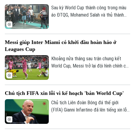
Sau kỳ World Cup thành công trong màu
áo ĐTQG, Mohamed Salah và thủ thành
Vozinha vừa có bến đỗ mới và đều được
các CĐV chào đón như những người hùng.
Messi giúp Inter Miami có khởi đầu hoàn hảo ở
Leagues Cup
Khoảng nửa tháng sau trận chung kết
World Cup, Messi trở lại đội hình chính của
Liên hệ đường dây nóng (bấm để gọi)
Inter Miami; anh lập tức ghi bàn với cú
Tòa soạn
Tòa soạn
đúp và 1 kiến tạo để vượt mốc 920 bàn
trong sự nghiệp, trong trận thắng San
0865.116.699 (hotline)
0865.116.699
Chủ tịch FIFA xin lỗi vì kế hoạch 'bán World Cup'
Luis (Mexico) tỷ số 4-2 vào sáng nay.
Chủ tịch Liên đoàn Bóng đá thế giới
(FIFA) Gianni Infantino đã lên tiếng xin lỗi
về nỗ lực bị chỉ trích là đáng hổ thẹn
nhằm thương mại hóa World Cup, nhưng
kiên quyết không từ chức.