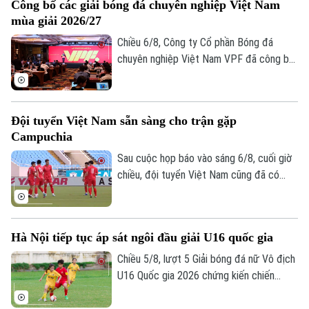
Công bố các giải bóng đá chuyên nghiệp Việt Nam
mùa giải 2026/27
Chiều 6/8, Công ty Cổ phần Bóng đá
chuyên nghiệp Việt Nam VPF đã công bố
các giải bóng đá chuyên nghiệp Việt Nam
mùa giải 2026/2027. Trong đó, được quan
tâm nhất là lễ bốc thăm và xếp lịch thi
Đội tuyển Việt Nam sẵn sàng cho trận gặp
đấu chính thức cho giải V.League 1 mùa
Campuchia
giải năm nay.
Sau cuộc họp báo vào sáng 6/8, cuối giờ
chiều, đội tuyển Việt Nam cũng đã có
buổi tập cuối trên SVĐ Quốc gia Mỹ Đình
để làm quen sân đấu chính thức. Tinh thần
của toàn đội đang lên cao sau trận thắng
Hà Nội tiếp tục áp sát ngôi đầu giải U16 quốc gia
tưng bừng trước Indonesia ngay trên sân
khách.
Chiều 5/8, lượt 5 Giải bóng đá nữ Vô địch
U16 Quốc gia 2026 chứng kiến chiến
thắng thuyết phục của Hà Nội trước
TP.HCM, giúp Hà Nội có 10 điểm sau 5