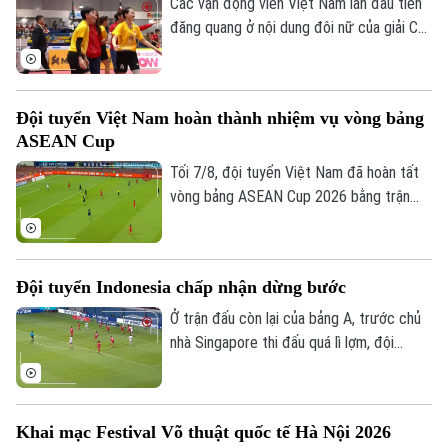
Các vận động viên Việt Nam lần đầu tiên
đăng quang ở nội dung đôi nữ của giải Cầu
mây vô địch thế giới diễn ra ở Thái Lan
ngày 7/8.
Đội tuyển Việt Nam hoàn thành nhiệm vụ vòng bảng
ASEAN Cup
Tối 7/8, đội tuyển Việt Nam đã hoàn tất
vòng bảng ASEAN Cup 2026 bằng trận
đấu tiếp đón Campuchia. Trong lần thứ 2
Chuyên mục
được thi đấu trên sân nhà từ đầu giải,
thầy trò huấn luyện viên Kim Sang Sik mới
Đội tuyển Indonesia chấp nhận dừng bước
Thời sự
có được niềm vui trọn vẹn ở Mỹ Đình.
Ở trận đấu còn lại của bảng A, trước chủ
Hà Nội
nhà Singapore thi đấu quá lì lợm, đội
Hà Nội
tuyển Indonesia dù có bàn dẫn trước
Chính trị
nhưng chung cuộc vẫn bị cầm chân. Kết
Nhịp sống Hà Nội
Thế giới
quả này là không đủ để giúp đội bóng xứ
Xã hội
Khai mạc Festival Võ thuật quốc tế Hà Nội 2026
vạn đảo vào bán kết.
Người Hà Nội