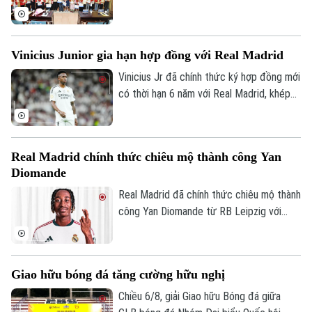
gian qua đã góp phần kể câu chuyện về
tinh thần Olympic Việt Nam. Lễ trao giải
cuộc thi vẽ tranh Sắc màu Olympic Việt
Vinicius Junior gia hạn hợp đồng với Real Madrid
Nam – 50 năm Tự hào & Khát vọng mới
được diễn ra tại Hà Nội, nhằm hướng tới
Vinicius Jr đã chính thức ký hợp đồng mới
kỷ niệm 50 năm ngày thành lập Ủy ban
có thời hạn 6 năm với Real Madrid, khép
Olympic Việt Nam.
lại những đồn đoán về khả năng chuyển
đến Arsenal.
Real Madrid chính thức chiêu mộ thành công Yan
Diomande
Real Madrid đã chính thức chiêu mộ thành
công Yan Diomande từ RB Leipzig với
mức giá kỷ lục. Tổng giá trị thương vụ lên
tới 140 triệu euro, bao gồm 125 triệu
euro phí chuyển nhượng cố định và 15
Giao hữu bóng đá tăng cường hữu nghị
triệu euro phụ phí tùy theo thành tích.
Chiều 6/8, giải Giao hữu Bóng đá giữa