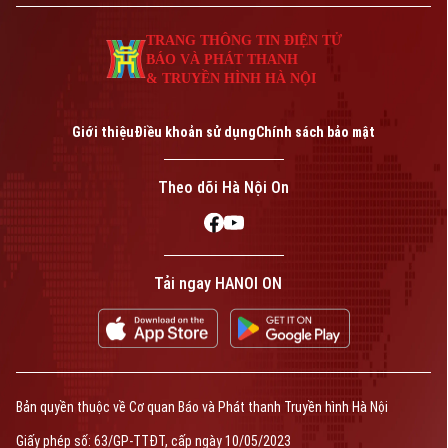
đầu tiên được tổ chức tại Thủ đô.
TRANG THÔNG TIN ĐIỆN TỬ
BÁO VÀ PHÁT THANH
& TRUYỀN HÌNH HÀ NỘI
Giới thiệu
Điều khoản sử dụng
Chính sách bảo mật
Theo dõi Hà Nội On
Tải ngay HANOI ON
Bản quyền thuộc về Cơ quan Báo và Phát thanh Truyền hình Hà Nội
Giấy phép số: 63/GP-TTĐT, cấp ngày 10/05/2023