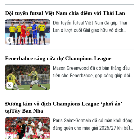
trận, bằng điểm Phong Phú Hà Nam
Đội tuyển futsal Việt Nam chia điểm với Thái Lan
nhưng tạm xếp nhì do kém chỉ số phụ,
tiếp tục tạo nên cuộc đua hấp dẫn ở
Đội tuyển futsal Việt Nam đã gặp Thái
nhóm đầu bảng.
Lan ở lượt cuối Giải giao hữu vô địch
futsal châu lục - Thái Lan 2026. Dù bị dẫn
0-3 trong hiệp một nhưng đoàn quân của
HLV Diego Giustozzi đã thi đấu ấn tượng,
Fenerbahce sáng cửa dự Champions League
ghi liền 3 bàn nhờ chiến thuật chơi power-
play và cân bằng tỉ số, qua đó kết thúc
Mason Greenwood đã có bàn thắng đầu
giải với 8 điểm sau 4 trận.
tiên cho Fenerbahce, góp công giúp đội
bóng Thổ Nhĩ Kỳ đánh bại Sturm Graz 2-0
ở lượt đi vòng loại Champions League,
qua đó giúp thầy trò Ismail Kartal tiến
Đương kim vô địch Champions League ‘phơi áo’
một bước dài tới vòng play-off
tạiTây Ban Nha
Champions League.
Bản quyền thuộc về Cơ quan Báo và Phát thanh Truyền hình Hà Nội Giấy
Paris Saint-Germain đã có màn khởi động
phép số: Số 63/GP-TTDT, cấp ngày 10/05/2023
đáng quên cho mùa giải 2026/27 khi bất
TRANG THÔNG TIN ĐIỆN TỬ
ngờ thua 0-3 trước Mallorca. Thầy trò