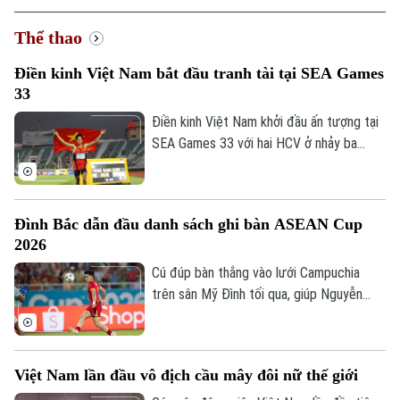
Thể thao
Điền kinh Việt Nam bắt đầu tranh tài tại SEA Games
33
Điền kinh Việt Nam khởi đầu ấn tượng tại
SEA Games 33 với hai HCV ở nhảy ba
bước và 1.500 mét nữ, cùng hai tấm HCĐ
ở 1.500 mét nam và ném đĩa.
Đình Bắc dẫn đầu danh sách ghi bàn ASEAN Cup
2026
Cú đúp bàn thắng vào lưới Campuchia
trên sân Mỹ Đình tối qua, giúp Nguyễn
Đình Bắc tạm thời độc chiếm vị trí số 1
trong danh sách ghi bàn ASEAN Cup
2026.
Việt Nam lần đầu vô địch cầu mây đôi nữ thế giới