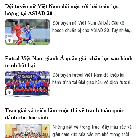
HLV Kim Sang-sik giành trọn 3 điểm và
Quần vợt
Tin tức
Đã phát sóng
Đội tuyển nữ Việt Nam đối mặt với bài toán lực
tạo đà thuận lợi trước vòng bán kết.
lượng tại ASIAD 20
Golf
Sao
Đội tuyển nữ Việt Nam đã bắt đầu kế
hoạch chuẩn bị cho ASIAD 20. Tuy nhiên,
Điện ảnh
quá trình trẻ hóa lực lượng cùng nguy cơ
thiếu vắng nhiều trụ cột đang đặt HLV
Thời trang
Hoàng Văn Phúc trước bài toán nhân sự
Futsal Việt Nam giành Á quân giải châu lục sau hành
đầy thách thức trên hành trình hướng tới
Âm nhạc
trình bất bại
đấu trường châu lục.
Đội tuyển futsal Việt Nam đã khép lại
hành trình tại Giải giao hữu vô địch futsal
châu lục diễn ra tại Thái Lan sau chuỗi
trận thi đấu đầy thuyết phục. Dù không
thể lên ngôi vô địch, thầy trò HLV Diego
Trao giải và triển lãm cuộc thi vẽ tranh toàn quốc
Giustozzi vẫn để lại nhiều dấu ấn khi duy
dành cho học sinh
trì thành tích bất bại và có những màn
trình diễn ấn tượng trước các đối thủ
Những nét vẽ trong trẻo, đầy màu sắc và
hàng đầu.
giàu cảm xúc của các em nhỏ trong thời