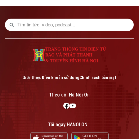
bộ chuỗi giá trị hydrogen. Đây là nhận định
tại Diễn đàn “Năng lượng Hydrogen và
tương lai công nghiệp không phát thải” do
Tạp chí Năng lượng sạch Việt Nam tổ
chức mới đây.
TRANG THÔNG TIN ĐIỆN TỬ
BÁO VÀ PHÁT THANH
& TRUYỀN HÌNH HÀ NỘI
Giới thiệu
Điều khoản sử dụng
Chính sách bảo mật
Theo dõi Hà Nội On
Tải ngay HANOI ON