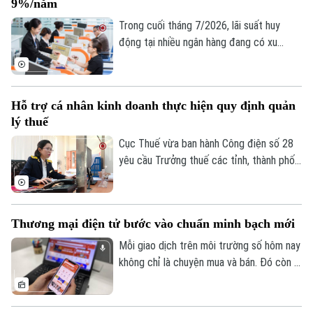
9%/năm
ổn định kinh tế khu vực.
Trong cuối tháng 7/2026, lãi suất huy
động tại nhiều ngân hàng đang có xu
hướng tăng trở lại, thậm chí vượt 9%/năm
với các kỳ hạn và điều kiện đặc biệt. Diễn
biến này phản ánh áp lực cân đối nguồn
Hỗ trợ cá nhân kinh doanh thực hiện quy định quản
vốn trong bối cảnh tín dụng tăng nhanh
lý thuế
hơn huy động, thanh khoản hệ thống chịu
nhiều sức ép và nhu cầu vốn của nền kinh
Cục Thuế vừa ban hành Công điện số 28
tế tiếp tục gia tăng.
yêu cầu Trưởng thuế các tỉnh, thành phố
tập trung nguồn lực hỗ trợ hộ, cá nhân
kinh doanh thực hiện đúng các quy định
về quản lý thuế, bảo đảm người nộp thuế
Thương mại điện tử bước vào chuẩn minh bạch mới
hoàn thành đầy đủ nghĩa vụ theo quy định.
Mỗi giao dịch trên môi trường số hôm nay
không chỉ là chuyện mua và bán. Đó còn là
niềm tin của người tiêu dùng vào thông tin
sản phẩm, người bán, đơn vị vận chuyển,
phương thức thanh toán và cơ chế xử lý