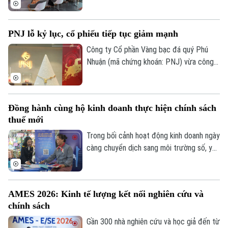
trước thuế lũy kế đạt 9.092 tỷ đồng,
tương đương 51% kế hoạch năm 2026
PNJ lỗ kỷ lục, cổ phiếu tiếp tục giảm mạnh
được Đại hội đồng cổ đông thông qua.
Công ty Cổ phần Vàng bạc đá quý Phú
Nhuận (mã chứng khoán: PNJ) vừa công
bố báo cáo tài chính quý II, ghi nhận lỗ sau
thuế hợp nhất 283 tỷ đồng, trong khi
cùng kỳ vẫn lãi gần 437 tỷ đồng. Đây là
Đồng hành cùng hộ kinh doanh thực hiện chính sách
mức lỗ đậm nhất kể từ khi doanh nghiệp
thuế mới
này công bố thông tin vào quý III/2008.
Trong bối cảnh hoạt động kinh doanh ngày
càng chuyển dịch sang môi trường số, yêu
cầu quản lý minh bạch doanh thu, chứng
từ và hóa đơn điện tử đang trở thành một
trong những thay đổi quan trọng đối với
AMES 2026: Kinh tế lượng kết nối nghiên cứu và
nhiều hộ kinh doanh. Từ phương thức quản
chính sách
lý thủ công sang kê khai, sử dụng công
nghệ trong bán hàng và thực hiện nghĩa vụ
Gần 300 nhà nghiên cứu và học giả đến từ