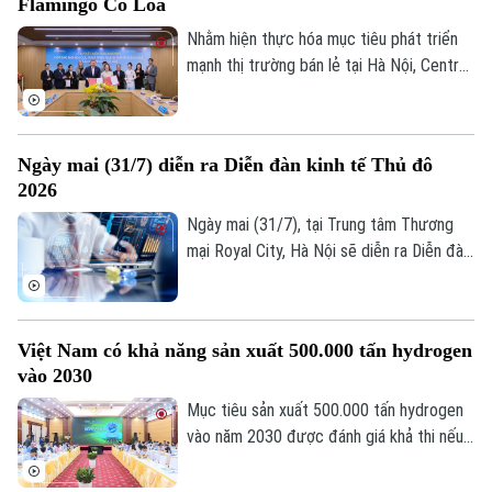
Flamingo Cổ Loa
Thắng tại buổi làm việc của Thường trực
Thành ủy với Đảng ủy và lãnh đạo UBND
Nhằm hiện thực hóa mục tiêu phát triển
thành phố Hà Nội diễn ra chiều nay (30/7).
mạnh thị trường bán lẻ tại Hà Nội, Central
Retail Việt Nam và Flamingo Holdings đã
ký kết Biên bản ghi nhớ hợp tác nghiên
cứu phát triển trung tâm thương mại tại
Ngày mai (31/7) diễn ra Diễn đàn kinh tế Thủ đô
dự án Flamingo Cổ Loa.
2026
Ngày mai (31/7), tại Trung tâm Thương
mại Royal City, Hà Nội sẽ diễn ra Diễn đàn
Kinh tế Thủ đô 2026. Sự kiện do Sở Khoa
học và Công nghệ chủ trì, phối hợp cùng
Hiệp hội Doanh nghiệp nhỏ và vừa thành
Việt Nam có khả năng sản xuất 500.000 tấn hydrogen
phố (Hanoisme) tổ chức.
vào 2030
Mục tiêu sản xuất 500.000 tấn hydrogen
vào năm 2030 được đánh giá khả thi nếu
Việt Nam sớm hoàn thiện chính sách, phát
triển hạ tầng và thu hút đầu tư vào toàn