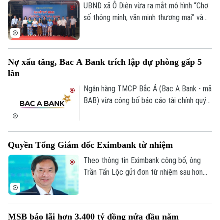
kết nối hiệu quả sản xuất với phân phối,
UBND xã Ô Diên vừa ra mắt mô hình “Chợ
mở rộng thương mại điện tử, thanh toán
số thông minh, văn minh thương mại” và
số và củng cố niềm tin thị trường.
“Tuyến đường Phan Xích thanh toán
không dùng tiền mặt”, góp phần thúc đẩy
chuyển đổi số trong hoạt động thương
Nợ xấu tăng, Bac A Bank trích lập dự phòng gấp 5
mại và từng bước xây dựng kinh tế số
lần
Theo dõi Hà Nội On
trên địa bàn.
Ngân hàng TMCP Bắc Á (Bac A Bank - mã
BAB) vừa công bố báo cáo tài chính quý
II/2026 với lợi nhuận trước thuế đạt 304
tỷ đồng, gần như đi ngang so với cùng kỳ
năm trước.
Quyền Tổng Giám đốc Eximbank từ nhiệm
Theo thông tin Eximbank công bố, ông
Trần Tấn Lộc gửi đơn từ nhiệm sau hơn
một năm đảm nhiệm cương vị Quyền Tổng
giám đốc, kể từ tháng 7/2025. Sau khi
ông Lộc rời vị trí, Ban điều hành Eximbank
MSB báo lãi hơn 3.400 tỷ đồng nửa đầu năm
còn 6 thành viên.