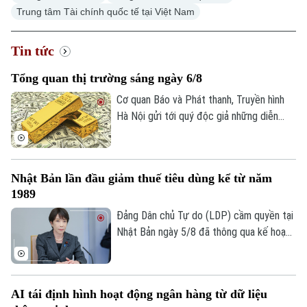
Trung tâm Tài chính quốc tế tại Việt Nam
Tin tức
Tổng quan thị trường sáng ngày 6/8
Cơ quan Báo và Phát thanh, Truyền hình
Hà Nội gửi tới quý độc giả những diễn
biến mới nhất của thị trường sáng nay
(6/8) với thông tin về giá vàng và tỷ giá
ngoại tệ.
Nhật Bản lần đầu giảm thuế tiêu dùng kể từ năm
1989
Đảng Dân chủ Tự do (LDP) cầm quyền tại
Nhật Bản ngày 5/8 đã thông qua kế hoạch
do Thủ tướng Sanae Takaichi đề xuất,
nhằm cắt giảm thuế tiêu thụ đối với thực
phẩm. Nếu được Quốc hội phê chuẩn, đây
AI tái định hình hoạt động ngân hàng từ dữ liệu
sẽ là lần đầu tiên Nhật Bản cắt giảm thuế