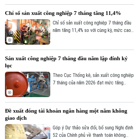
không còn là lựa chọn mà đã trở thành
Tư vấn sức khỏe
Chỉ số sản xuất công nghiệp 7 tháng tăng 11,4%
Quần vợt
yêu cầu cấp thiết, quyết định năng lực
Tin tức
Đã phát sóng
cạnh tranh của doanh nghiệp và của chính
Chỉ số sản xuất công nghiệp 7 tháng đầu
Golf
nền kinh tế Thủ đô.
năm tăng 11,4% so với cùng kỳ, mức cao
Sao
nhất trong nhiều năm trở lại đây. Kết quả
Điện ảnh
này cho thấy đà phục hồi và mở rộng sản
xuất tiếp tục được duy trì trên cả nước.
Sản xuất công nghiệp 7 tháng đầu năm lập đỉnh kỷ
Thời trang
lục
Âm nhạc
Theo Cục Thống kê, sản xuất công nghiệp
7 tháng của năm 2026 đạt mức tăng
11,4% so với cùng kỳ năm trước. Con số
này ghi nhận tốc độ tăng trưởng cao nhất
của giai đoạn này trong nhiều năm qua,
Đề xuất đóng tài khoản ngân hàng một năm không
phản ánh rõ nét đà phục hồi bền vững khi
giao dịch
so sánh với tốc độ tăng, giảm cùng kỳ của
giai đoạn 2019-2026.
Góp ý Dự thảo sửa đổi, bổ sung Nghị định
52 của Chính phủ về thanh toán không