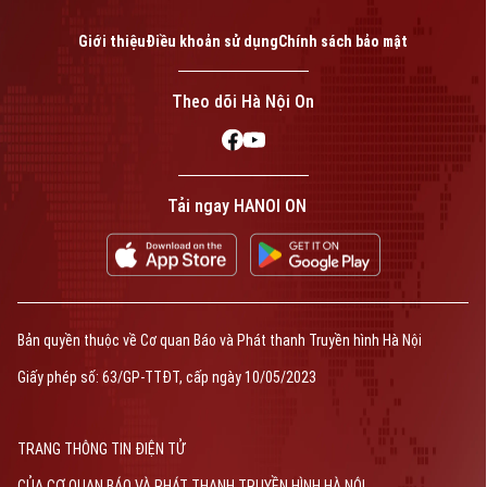
Giới thiệu
Điều khoản sử dụng
Chính sách bảo mật
Theo dõi Hà Nội On
Tải ngay HANOI ON
Bản quyền thuộc về Cơ quan Báo và Phát thanh Truyền hình Hà Nội
Giấy phép số: 63/GP-TTĐT, cấp ngày 10/05/2023
TRANG THÔNG TIN ĐIỆN TỬ
CỦA CƠ QUAN BÁO VÀ PHÁT THANH TRUYỀN HÌNH HÀ NỘI