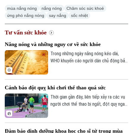
mùa nắng nóng
nắng nóng
Chăm sóc sức khoẻ
ứng phó nắng nóng
say nắng
sốc nhiệt
Tư vấn sức khỏe
Nắng nóng và những nguy cơ về sức khỏe
Trong những ngày nắng nóng kéo dài,
WHO khuyến cáo người dân chủ động bảo
vệ sức khỏe để giảm tác động nguy hiểm
do nhiệt độ tăng cao. Đặc biệt đối với
người cao tuổi, người thừa cân, người
Cảnh báo đột quỵ khi chơi thể thao quá sức
mắc các bệnh tim mạch, hô hấp, thận và
những người đang sử dụng thuốc lợi tiểu,
Thời gian gần đây, liên tiếp xảy ra các vụ
thuốc an thần hoặc thuốc điều trị huyết
người chơi thể thao bị ngất, đột quỵ ngay
áp.
trên sân tập, mà mới nhất là vụ việc một
người đàn ông tử vong khi đang chơi
pickleball tại Vũng Tàu, đã gióng lên hồi
Đảm bảo dinh dưỡng khoa học cho sĩ tử trong mùa
chuông cảnh báo: đừng để đam mê thể