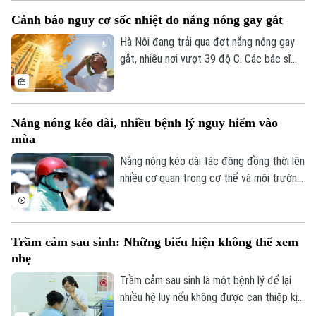
Khoảnh khắc Hà Nội
từ 10h - 16h.
Quân sự
Cảnh báo nguy cơ sốc nhiệt do nắng nóng gay gắt
Tin tức
Nhà đất
Công nghệ
Ẩm thực
Hà Nội đang trải qua đợt nắng nóng gay
Hồ sơ
Cafe sáng
gắt, nhiều nơi vượt 39 độ C. Các bác sĩ
Tin tức
Tàu và Xe
cảnh bảo thời tiết nắng nóng khắc nghiệt
Người Việt 4 phương
Tài chính Ngân hàng
kéo dài khiến nguy cơ sốc nhiệt, say nắng
Đầu tư
Ô tô
Giáo dục
gia tăng, đặc biệt với người lao động
Doanh nghiệp
Nắng nóng kéo dài, nhiều bệnh lý nguy hiểm vào
Căn hộ
ngoài trời.
Tàu
mùa
Tin tức
Văn hóa
Đất đai
Nắng nóng kéo dài tác động đồng thời lên
Xe máy
Tuyển sinh
nhiều cơ quan trong cơ thể và môi trường
Tin tức
Sức khỏe
Kinh nghiệm
sống, khiến nhiều loại bệnh lý nguy hiểm
Thị trường
Hướng nghiệp
có xu hướng gia tăng, đặc biệt ở người
Làng nghề
Y tế
Thể thao
cao tuổi, trẻ nhỏ và những người có bệnh
Đánh giá
Trầm cảm sau sinh: Những biểu hiện không thể xem
nền.
Di tích
Dinh dưỡng
nhẹ
Bóng đá
Giải trí
Trầm cảm sau sinh là một bệnh lý để lại
Tư vấn sức khỏe
Quần vợt
nhiều hệ luỵ nếu không được can thiệp kịp
Tin tức
Đã phát sóng
thời. Tại Việt Nam, một số nghiên cứu