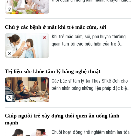
người trẻ Việt ăn rau nhiều hơn đã được
Theo dõi Hà Nội On
tổ chức tại trường Đại học Y tế công
cộng.
Chú ý các bệnh ở mắt khi trẻ mắc cúm, sởi
Khi trẻ mắc cúm, sởi, phụ huynh thường
quan tâm tới các biểu hiện của trẻ ở
đường hô hấp như ho, sổ mũi, nghẹt mũi…
nhưng chủ quan không chú ý các biểu hiện
bệnh ở mắt.
Trị liệu sức khỏe tâm lý bằng nghệ thuật
Các bác sĩ tâm lý tại Thụy Sĩ kê đơn cho
bệnh nhân bằng những liệu pháp đặc biệt,
bao gồm tham quan bảo tàng và triển lãm
nghệ thuật.
Giúp người trẻ xây dựng thói quen ăn uống lành
mạnh
Chuỗi hoạt động trải nghiệm nhằm lan tỏa