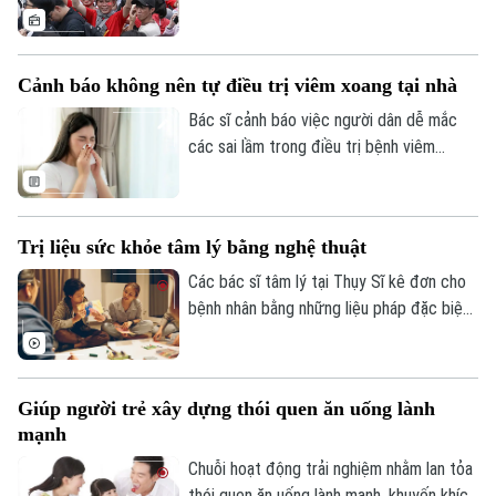
gần, vấn đề bảo đảm sức khỏe, an toàn
cá nhân tại không gian đông đúc được
cộng đồng đặc biệt quan tâm.
Cảnh báo không nên tự điều trị viêm xoang tại nhà
Bác sĩ cảnh báo việc người dân dễ mắc
các sai lầm trong điều trị bệnh viêm
xoang, thậm chí tự dùng các loại thuốc,
khiến việc điều trị không hiệu quả, thậm
chí để xảy ra biến chứng không đáng có.
Trị liệu sức khỏe tâm lý bằng nghệ thuật
Các bác sĩ tâm lý tại Thụy Sĩ kê đơn cho
bệnh nhân bằng những liệu pháp đặc biệt,
bao gồm tham quan bảo tàng và triển lãm
nghệ thuật.
Giúp người trẻ xây dựng thói quen ăn uống lành
mạnh
Chuỗi hoạt động trải nghiệm nhằm lan tỏa
thói quen ăn uống lành mạnh, khuyến khích