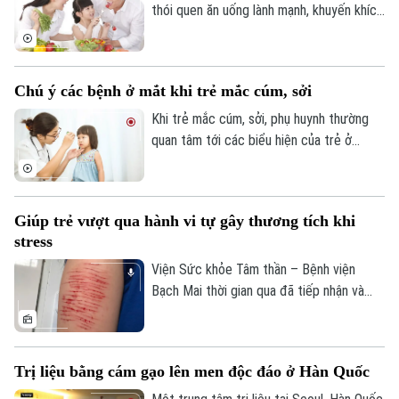
thói quen ăn uống lành mạnh, khuyến khích
người trẻ Việt ăn rau nhiều hơn đã được
tổ chức tại trường Đại học Y tế công
cộng.
Chú ý các bệnh ở mắt khi trẻ mắc cúm, sởi
Khi trẻ mắc cúm, sởi, phụ huynh thường
quan tâm tới các biểu hiện của trẻ ở
đường hô hấp như ho, sổ mũi, nghẹt mũi…
nhưng chủ quan không chú ý các biểu hiện
bệnh ở mắt.
Giúp trẻ vượt qua hành vi tự gây thương tích khi
stress
Viện Sức khỏe Tâm thần – Bệnh viện
Bạch Mai thời gian qua đã tiếp nhận và
điều trị cho không ít các trường hợp trẻ
tự gây thương tích cho bản thân. Theo
các bác sĩ: trước và sau mỗi kỳ thi quan
Trị liệu bằng cám gạo lên men độc đáo ở Hàn Quốc
trọng, tình trạng trẻ tự gây thương tích
nhập viện có xu hướng gia tăng.