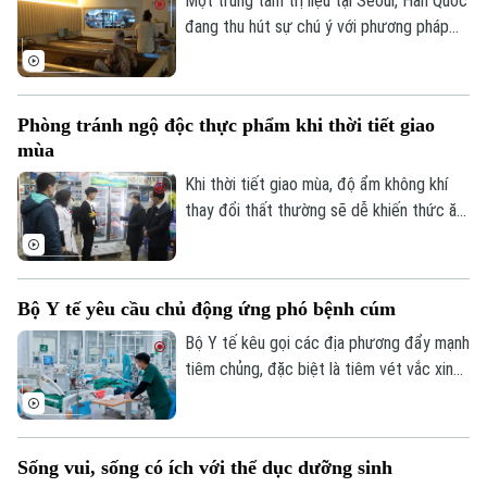
Một trung tâm trị liệu tại Seoul, Hàn Quốc
đang thu hút sự chú ý với phương pháp
độc đáo - sử dụng cám gạo lên men kết
hợp với thảo dược để tạo nhiệt, giúp giảm
đau nhức cơ thể và căng thẳng.
Phòng tránh ngộ độc thực phẩm khi thời tiết giao
mùa
Liên hệ đường dây nóng (bấm để gọi)
Khi thời tiết giao mùa, độ ẩm không khí
Tòa soạn
Tòa soạn
thay đổi thất thường sẽ dễ khiến thức ăn
ôi thiu, gây ngộ độc thực phẩm.
0865.116.699 (hotline)
0865.116.699
Bộ Y tế yêu cầu chủ động ứng phó bệnh cúm
Bộ Y tế kêu gọi các địa phương đẩy mạnh
tiêm chủng, đặc biệt là tiêm vét vắc xin
sởi và khuyến khích người dân tiêm vắc
xin phòng cúm.
Sống vui, sống có ích với thể dục dưỡng sinh