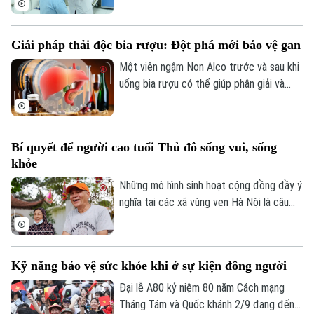
Golf
năm 2024-2025 cho thấy, tỷ lệ trầm cảm
Sao
sau sinh có thể lên tới 33%. Điều đáng nói
Giải pháp thải độc bia rượu: Đột phá mới bảo vệ gan
là nhiều người không được phát hiện sớm,
Điện ảnh
dẫn đến những hệ lụy đáng tiếc.
Một viên ngậm Non Alco trước và sau khi
uống bia rượu có thể giúp phân giải và
Thời trang
thải độc cồn nhanh chóng, giảm tác hại
Âm nhạc
của bia rượu tới gan, đồng thời giảm ngay
mùi rượu bia trong hơi thở.
Bí quyết để người cao tuổi Thủ đô sống vui, sống
khỏe
Những mô hình sinh hoạt cộng đồng đầy ý
nghĩa tại các xã vùng ven Hà Nội là câu
trả lời cho vấn đề: làm thế nào để người
cao tuổi sống lâu, sống khỏe, sống vui và
có ích trong bối cảnh dân số Việt Nam già
Kỹ năng bảo vệ sức khỏe khi ở sự kiện đông người
hóa nhanh chóng?
Đại lễ A80 kỷ niệm 80 năm Cách mạng
Tháng Tám và Quốc khánh 2/9 đang đến