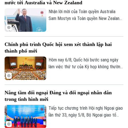
nước tới Australia và New Zealand
kết vùng cao. Điều này sẽ giúp công tác
điều phối dự án được rõ ràng hơn.
Nhận lời mời của Toàn quyền Australia
Sam Mostyn và Toàn quyền New Zealand
Cindy Kiro, Tổng Bí thư Ban Chấp hành
Trung ương Đảng Cộng sản Việt Nam, Chủ
Liên hệ đường dây nóng (bấm để gọi)
tịch nước Cộng hòa xã hội chủ nghĩa Việt
Tòa soạn
Tòa soạn
Chính phủ trình Quốc hội xem xét thành lập hai
Nam Tô Lâm cùng đoàn đại biểu cấp cao
thành phố mới
Việt Nam sẽ thăm cấp Nhà nước tới
0865.116.699 (hotline)
0865.116.699
Australia và New Zealand từ ngày 9 đến
Hôm nay 6/8, Quốc hội bước sang ngày
ngày 14/8/2026.
làm việc thứ tư của Kỳ họp không thường
lệ thứ Nhất. Các đại biểu nghe trình bày
các tờ trình, báo cáo thẩm tra và cho ý
kiến đối với nhiều nội dung quan trọng,
Nâng tầm đối ngoại Đảng và đối ngoại nhân dân
trong đó có việc thành lập thành phố
trong tình hình mới
Quảng Ninh và thành phố Bắc Ninh.
Tiếp tục chương trình Hội nghị Ngoại giao
lần thứ 33, ngày 5/8, Bộ Ngoại giao tổ
chức phiên họp toàn thể về đối ngoại