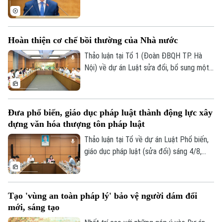
bày các tờ trình, báo cáo về 5 nội dung.
Hoàn thiện cơ chế bồi thường của Nhà nước
Thảo luận tại Tổ 1 (Đoàn ĐBQH TP. Hà
Nội) về dự án Luật sửa đổi, bổ sung một
số điều của Luật Trách nhiệm bồi thường
của Nhà nước, các đại biểu đề nghị tiếp
tục rà soát, hoàn thiện các nhóm chính
Đưa phổ biến, giáo dục pháp luật thành động lực xây
sách, bảo đảm thống nhất với hệ thống
dựng văn hóa thượng tôn pháp luật
pháp luật, xác định rõ phạm vi trách nhiệm
bồi thường của Nhà nước và xây dựng cơ
Thảo luận tại Tổ về dự án Luật Phổ biến,
chế tài chính khả thi, bảo đảm chi trả kịp
giáo dục pháp luật (sửa đổi) sáng 4/8,
thời, đúng quy định.
các đại biểu cho rằng cần đưa công tác
phổ biến, giáo dục pháp luật không còn
mang tính hình thức, lối mòn mà thật sự
Tạo 'vùng an toàn pháp lý' bảo vệ người dám đổi
trở thành động lực xây dựng văn hóa
mới, sáng tạo
thượng tôn pháp luật.