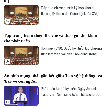
thị
mỗi địa phương.
Theo dõi Hà Nội On
Tiếp tục chương trình kỳ họp không
thường lệ thứ nhất, Quốc hội khóa XVI,
hôm nay (7/8), Quốc hội nghe trình bày Tờ
trình và Báo cáo thẩm tra về ba dự án
luật quan trọng, trong đó có Luật Phát
Tập trung hoàn thiện thể chế và tháo gỡ khó khăn
triển đô thị.
cho phát triển
Hôm nay (7/8), Quốc hội tiếp tục chương
trình làm việc với nhiều nội dung trọng
tâm về công tác lập pháp và xem xét các
cơ chế, chính sách phát triển đặc thù.
Trong đó, Dự án Luật Phát triển đô thị
An ninh mạng phải gắn kết giữa 'bảo vệ hệ thống' và
được kỳ vọng tháo gỡ điểm nghẽn về thể
'bảo vệ con người'
chế, hạ tầng, nguồn lực và quản trị, thúc
đẩy các đô thị phát triển nhanh, bền
Phát biểu tại Lễ kỷ niệm Ngày An ninh
vững.
mạng Việt Nam sáng 6/8, Thủ tướng Lê
Minh Hưng - Trưởng Ban Chỉ đạo An ninh
mạng quốc gia yêu cầu công tác bảo đảm