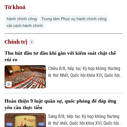
Sao
Từ khoá
Điện ảnh
hành chính công
Trung tâm Phục vụ hành chính công
cải cách hành chính
Thời trang
Chính trị
Âm nhạc
Thu hút đầu tư dầu khí gắn với kiểm soát chặt chẽ
rủi ro
Chiều 8/8, tiếp tục Kỳ họp không thường
lệ thứ Nhất, Quốc hội khóa XVI, Quốc hội
thảo luận tại hội trường về Dự án Luật
Dầu khí (sửa đổi). Nhiều đại biểu cho rằng
việc sửa luật cần tạo cơ chế đủ hấp dẫn
Hoàn thiện 9 luật quân sự, quốc phòng để đáp ứng
để thu hút đầu tư vào những khu vực có
yêu cầu thực tiễn
điều kiện khai thác khó khăn, đồng thời
tăng phân cấp, phân quyền cho Tập đoàn
Sáng 8/8, tiếp tục Kỳ họp không thường
Công nghiệp Năng lượng Quốc gia Việt
lệ thứ nhất, Quốc hội khóa XVI, Quốc hội