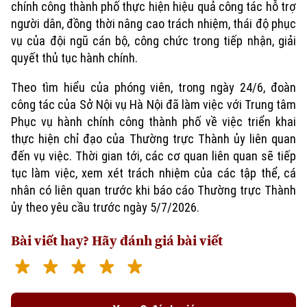
chính công thành phố thực hiện hiệu quả công tác hỗ trợ
người dân, đồng thời nâng cao trách nhiệm, thái độ phục
vụ của đội ngũ cán bộ, công chức trong tiếp nhận, giải
quyết thủ tục hành chính.
Theo tìm hiểu của phóng viên, trong ngày 24/6, đoàn
công tác của Sở Nội vụ Hà Nội đã làm việc với Trung tâm
Phục vụ hành chính công thành phố về việc triển khai
Chuyên mục
thực hiện chỉ đạo của Thường trực Thành ủy liên quan
đến vụ việc. Thời gian tới, các cơ quan liên quan sẽ tiếp
Thời sự
tục làm việc, xem xét trách nhiệm của các tập thể, cá
nhân có liên quan trước khi báo cáo Thường trực Thành
Hà Nội
Hà Nội
ủy theo yêu cầu trước ngày 5/7/2026.
Chính trị
Nhịp sống Hà Nội
Bài viết hay? Hãy đánh giá bài viết
Thế giới
Xã hội
Người Hà Nội
Tin tức
Kinh tế
An ninh trật tự
Khoảnh khắc Hà Nội
Quân sự