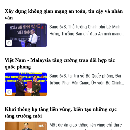
an ninh mạng phải gắn kết chặt chẽ giữa
Xây dựng không gian mạng an toàn, tin cậy và nhân
"bảo vệ hệ thống" và "bảo vệ con người",
văn
lấy sự an toàn, bình yên và hạnh phúc của
Nhân dân làm thước đo cao nhất cho mọi
Sáng 6/8, Thủ tướng Chính phủ Lê Minh
chính sách.
Hưng, Trưởng Ban chỉ đạo An ninh mạng
quốc gia đã dự lễ kỷ niệm Ngày An ninh
mạng Việt Nam (6/8/2024 – 6/8/2026).
Chương trình nằm trong khuôn khổ chuỗi
Việt Nam - Malaysia tăng cường trao đổi hợp tác
hoạt động do Ban Chỉ đạo An ninh mạng
quốc phòng
quốc gia phối hợp với Bộ Công an tổ chức
với chủ đề “Vì một không gian mạng nhân
Sáng 6/8, tại trụ sở Bộ Quốc phòng, Đại
văn cho mỗi người”.
tướng Phan Văn Giang, Ủy viên Bộ Chính
trị, Phó thủ tướng Chính phủ, Bộ trưởng
Bộ Quốc phòng đã chủ trì Lễ đón và Hội
đàm với Bộ trưởng Quốc phòng Malaysia
Khơi thông hạ tầng liên vùng, kiến tạo những cực
Dato' Seri Mohamed Khaled bin Nordin.
tăng trưởng mới
Một dự án giao thông liên vùng chỉ thực