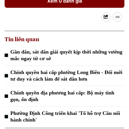
Xem 0 đánh giá
Tin tức
Nhà đất
Công nghệ
Ẩm thực
Hồ sơ
Cafe sáng
Tin tức
Tàu và Xe
Người Việt 4 phương
Tài chính Ngân hàng
Đầu tư
Ô tô
Giáo dục
Tin liên quan
Doanh nghiệp
Căn hộ
Tàu
Gần dân, sát dân giải quyết kịp thời những vướng
Tin tức
Văn hóa
mắc ngay từ cơ sở
Đất đai
Xe máy
Tuyển sinh
Tin tức
Sức khỏe
Kinh nghiệm
Chính quyền hai cấp phường Long Biên - Đổi mới
Thị trường
Hướng nghiệp
tư duy và cách làm để sát dân hơn
Làng nghề
Y tế
Thể thao
Đánh giá
Chính quyền địa phương hai cấp: Bộ máy tinh
Di tích
Dinh dưỡng
gọn, ổn định
Bóng đá
Giải trí
Tư vấn sức khỏe
Phường Định Công triển khai 'Tổ hỗ trợ Cầu nối
Quần vợt
Tin tức
Đã phát sóng
hành chính'
Golf