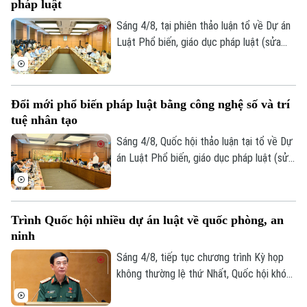
pháp luật
tạo sự phát triển.
Sáng 4/8, tại phiên thảo luận tổ về Dự án
Luật Phổ biến, giáo dục pháp luật (sửa
đổi), nhiều đại biểu Quốc hội đề nghị đổi
mới toàn diện công tác phổ biến pháp
luật, hướng tới xây dựng văn hóa thượng
Đổi mới phổ biến pháp luật bằng công nghệ số và trí
tôn pháp luật trong xã hội.
tuệ nhân tạo
Sáng 4/8, Quốc hội thảo luận tại tổ về Dự
án Luật Phổ biến, giáo dục pháp luật (sửa
đổi). Nhiều ý kiến cho rằng dự thảo luật
cần đổi mới mạnh mẽ phương thức phổ
biến pháp luật theo hướng lấy người dân,
Trình Quốc hội nhiều dự án luật về quốc phòng, an
doanh nghiệp làm trung tâm, ứng dụng
ninh
công nghệ số và trí tuệ nhân tạo để đưa
pháp luật đến đúng đối tượng, đúng thời
Sáng 4/8, tiếp tục chương trình Kỳ họp
điểm, đồng thời bảo đảm tính chính xác
không thường lệ thứ Nhất, Quốc hội khóa
và an toàn của thông tin.
XVI, Quốc hội đã nghe các tờ trình và báo
cáo thẩm tra đối với Dự án Luật Phòng,