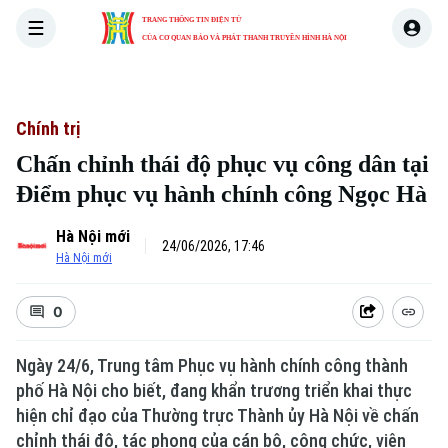
TRANG THÔNG TIN ĐIỆN TỬ
CỦA CƠ QUAN BÁO VÀ PHÁT THANH TRUYỀN HÌNH HÀ NỘI
THỜI SỰ
HÀ NỘI
THẾ GIỚI
KINH TẾ
NHÀ ĐẤT
Chính trị
Chấn chỉnh thái độ phục vụ công dân tại
Điểm phục vụ hành chính công Ngọc Hà
Hà Nội mới
24/06/2026, 17:46
Hà Nội mới
0
Ngày 24/6, Trung tâm Phục vụ hành chính công thành
phố Hà Nội cho biết, đang khẩn trương triển khai thực
hiện chỉ đạo của Thường trực Thành ủy Hà Nội về chấn
chỉnh thái độ, tác phong của cán bộ, công chức, viên