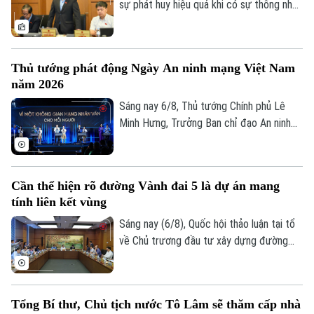
sự phát huy hiệu quả khi có sự thống nhất
trong tổ chức thực hiện và bảo đảm hài
hòa lợi ích giữa Nhà nước, địa phương và
người dân. Đây là vấn đề được nhiều đại
Thủ tướng phát động Ngày An ninh mạng Việt Nam
biểu Quốc hội đặt ra khi thảo luận tại tổ
năm 2026
về Dự án đường Vành đai 5 – Vùng Thủ
đô Hà Nội sáng 6/8.
Sáng nay 6/8, Thủ tướng Chính phủ Lê
Minh Hưng, Trưởng Ban chỉ đạo An ninh
mạng quốc gia, đã dự lễ kỷ niệm Ngày An
ninh mạng Việt Nam (6/8/2024 –
6/8/2026). Chương trình nằm trong khuôn
Cần thể hiện rõ đường Vành đai 5 là dự án mang
khổ chuỗi hoạt động do Ban Chỉ đạo An
tính liên kết vùng
ninh mạng quốc gia phối hợp với Bộ Công
an tổ chức với chủ đề “Vì một không gian
Sáng nay (6/8), Quốc hội thảo luận tại tổ
mạng nhân văn cho mỗi người”.
về Chủ trương đầu tư xây dựng đường
Vành đai 5 – Vùng Thủ đô Hà Nội. Cơ bản
đồng tình với chủ trương đầu tư dự án,
các đại biểu góp ý: ban soạn thảo cần thể
Tổng Bí thư, Chủ tịch nước Tô Lâm sẽ thăm cấp nhà
hiện rõ hơn, đây là dự án mang tính liên