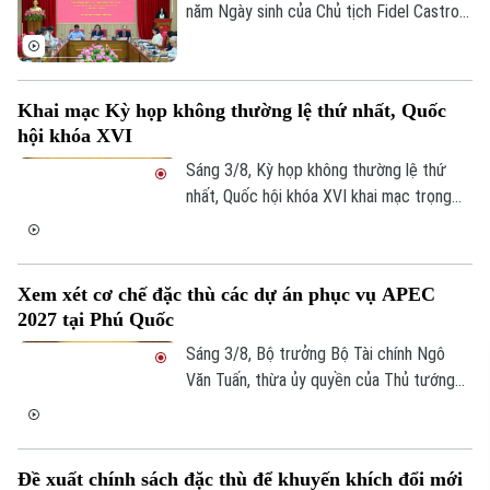
năm Ngày sinh của Chủ tịch Fidel Castro
Ruz (13/08/1926 - 13/08/2026), Học
viện Chính trị quốc gia Hồ Chí Minh trang
trọng tổ chức Hội thảo khoa học cấp Bộ
Khai mạc Kỳ họp không thường lệ thứ nhất, Quốc
với chủ đề “Đồng chí Fidel Castro - Lãnh
hội khóa XVI
tụ vĩ đại của cách mạng Cuba, chiến sĩ
quốc tế kiên cường, người bạn lớn của
Sáng 3/8, Kỳ họp không thường lệ thứ
nhân dân Việt Nam”.
nhất, Quốc hội khóa XVI khai mạc trọng
thể tại Hội trường Diên Hồng, Nhà Quốc
hội, Thủ đô Hà Nội dưới sự chủ trì của
Chủ tịch Quốc hội Trần Thanh Mẫn. Kỳ họp
Xem xét cơ chế đặc thù các dự án phục vụ APEC
sẽ diễn ra trong khoảng 17 ngày, từ ngày
2027 tại Phú Quốc
3-24/8/2026 (không kể ngày nghỉ).
Sáng 3/8, Bộ trưởng Bộ Tài chính Ngô
Văn Tuấn, thừa ủy quyền của Thủ tướng
Chính phủ trình bày Tờ trình về dự thảo
Nghị quyết của Quốc hội quy định cơ chế,
chính sách đặc thù để tháo gỡ khó khăn,
Đề xuất chính sách đặc thù để khuyến khích đổi mới
vướng mắc trong việc thực hiện các dự