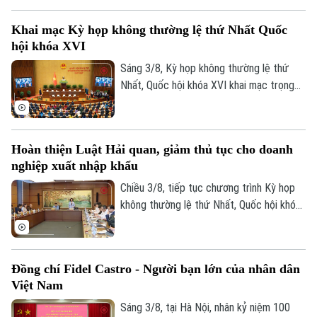
chống phổ biến vũ khí hủy diệt hàng loạt
Khai mạc Kỳ họp không thường lệ thứ Nhất Quốc
và Dự án Luật sửa đổi, bổ sung một số
hội khóa XVI
điều của 9 luật về quân sự, quốc phòng.
Sáng 3/8, Kỳ họp không thường lệ thứ
Nhất, Quốc hội khóa XVI khai mạc trọng
thể tại Hội trường Diên Hồng, Nhà Quốc
hội, Thủ đô Hà Nội dưới sự chủ trì của
Chủ tịch Quốc hội Trần Thanh Mẫn. Tham
Hoàn thiện Luật Hải quan, giảm thủ tục cho doanh
dự phiên khai mạc có Tổng Bí thư, Chủ
nghiệp xuất nhập khẩu
tịch nước Tô Lâm, Thủ tướng Chính phủ
Lê Minh Hưng, Thường trực Ban Bí thư
Chiều 3/8, tiếp tục chương trình Kỳ họp
Trần Cẩm Tú, Chủ tịch Ủy ban Trung ương
không thường lệ thứ Nhất, Quốc hội khóa
MTTQ Việt Nam Bùi Thị Minh Hoài.
XVI, các đại biểu Quốc hội đã thảo luận
tại tổ về Dự án Luật sửa đổi, bổ sung một
số điều của Luật Hải quan.
Đồng chí Fidel Castro - Người bạn lớn của nhân dân
Việt Nam
Sáng 3/8, tại Hà Nội, nhân kỷ niệm 100