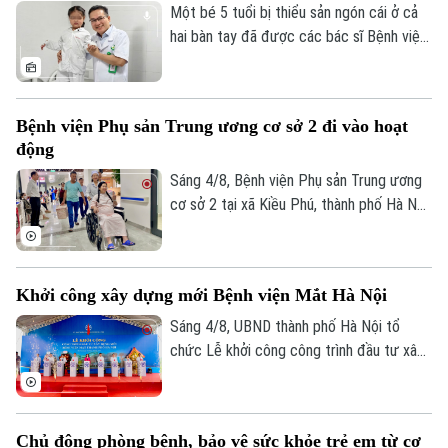
trình vượt 1.000 km xuyên đêm.
Một bé 5 tuổi bị thiểu sản ngón cái ở cả
hai bàn tay đã được các bác sĩ Bệnh viện
Hữu nghị Việt Đức thực hiện phẫu thuật
"cái hóa" - chuyển ngón trỏ thành ngón cái
mới. Sau ca mổ đầu tiên, trẻ đã có thể
Bệnh viện Phụ sản Trung ương cơ sở 2 đi vào hoạt
cầm bút, dùng đũa và tự chăm sóc bản
động
thân, mở ra hy vọng phục hồi chức năng
cho những trường hợp dị tật ngón cái
Sáng 4/8, Bệnh viện Phụ sản Trung ương
bẩm sinh nặng.
cơ sở 2 tại xã Kiều Phú, thành phố Hà Nội
chính thức đi vào hoạt động. Ngay từ
sáng sớm, rất đông người dân đã đến
đăng ký khám và sử dụng các dịch vụ y
Khởi công xây dựng mới Bệnh viện Mắt Hà Nội
tế.
Sáng 4/8, UBND thành phố Hà Nội tổ
chức Lễ khởi công công trình đầu tư xây
dựng mới Bệnh viện Mắt Hà Nội tại
phường Phú Lương. Phó Chủ tịch UBND
thành phố Vũ Thu Hà tham dự và phát
Chủ động phòng bệnh, bảo vệ sức khỏe trẻ em từ cơ
biểu chỉ đạo tại buổi lễ.