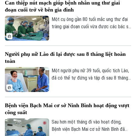
Can thiệp nút mạch giúp bệnh nhân ung thư giai
ngay từ mỗi gia đình, mỗi khu dân cư
đoạn cuối trở về bên gia đình
được xem là giải pháp quan trọng để ngăn
chặn dịch lây lan.
Một cụ ông gần 80 tuổi mắc ung thư đại
tràng giai đoạn cuối vừa được các bác sĩ
Bệnh viện Thanh Nhàn can thiệp nút mạch
cầm máu thành công, giúp kiểm soát biến
chứng nguy kịch và trở về nhà trong
Người phụ nữ Lào đi lại được sau 8 tháng liệt hoàn
những ngày cuối đời.
toàn
Một người phụ nữ 39 tuổi, quốc tịch Lào,
đã có thể tự đứng và tập đi sau 8 tháng
liệt hoàn toàn hai chân nhờ ca vi phẫu giải
ép tủy cổ thành công tại Bệnh viện Bạch
Mai.
Bệnh viện Bạch Mai cơ sở Ninh Bình hoạt động vượt
công suất
Sau hơn một tháng đi vào hoạt động,
Bệnh viện Bạch Mai cơ sở Ninh Bình đã