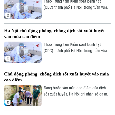
Theo Trung tâm Kiểm soát bệnh tật
(CDC) thành phố Hà Nội, trong tuần vừa
qua, số ca mắc sốt xuất huyết trên địa
Theo dõi Hà Nội On
bàn tăng nhanh do thời tiết mưa nhiều, độ
ẩm cao tạo điều kiện thuận lợi cho muỗi
Hà Nội chủ động phòng, chống dịch sốt xuất huyết
truyền bệnh phát triển.
vào mùa cao điểm
Theo Trung tâm Kiểm soát bệnh tật
(CDC) thành phố Hà Nội, trong tuần vừa
qua, số ca mắc sốt xuất huyết trên địa
bàn tăng nhanh do thời tiết mưa nhiều, độ
ẩm cao tạo điều kiện thuận lợi cho muỗi
Chủ động phòng, chống dịch sốt xuất huyết vào mùa
truyền bệnh phát triển.
cao điểm
Đang bước vào mùa cao điểm của dịch
sốt xuất huyết, Hà Nội ghi nhận số ca mắc
có xu hướng gia tăng qua từng tuần.
Trước diễn biến này, cùng với sự vào cuộc
của ngành y tế, việc chủ động phòng bệnh