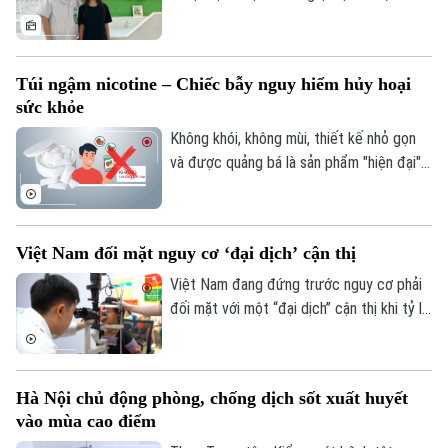
suốt 30 năm.
dấu mốc 10 năm sau ca vi phẫu ghép da
đầu lịch sử cho một bệnh nhi mới 2 tuổi.
Túi ngậm nicotine – Chiếc bẫy nguy hiểm hủy hoại
sức khỏe
Không khói, không mùi, thiết kế nhỏ gọn
và được quảng bá là sản phẩm "hiện đại",
túi ngậm nicotine đang xuất hiện ngày
càng nhiều trên thị trường. Tuy nhiên,
đằng sau vẻ ngoài tưởng như vô hại ấy là
Việt Nam đối mặt nguy cơ ‘đại dịch’ cận thị
những cảnh báo về nguy cơ gây nghiện
cực mạnh, những hệ lụy với sức khỏe và
Việt Nam đang đứng trước nguy cơ phải
thách thức mới đối với công tác quản lý.
đối mặt với một “đại dịch” cận thị khi tỷ lệ
trẻ em và thanh thiếu niên mắc tật khúc
xạ ngày càng gia tăng. Đây là cảnh báo
được các chuyên gia đưa ra tại hội thảo
Hà Nội chủ động phòng, chống dịch sốt xuất huyết
“Giải pháp nâng cao thị lực trong thời đại
vào mùa cao điểm
số” được báo Nhân dân tổ chức.