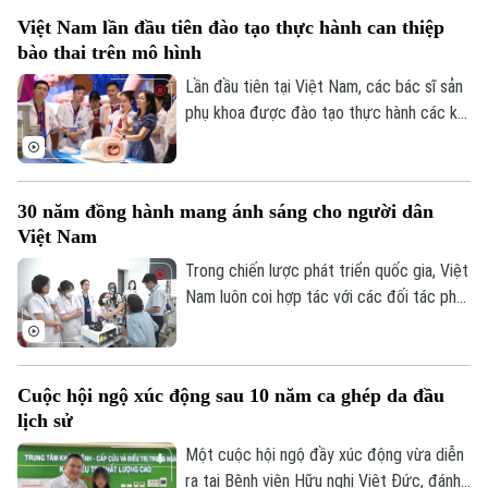
Đã phát sóng
bệnh gia tăng nếu mỗi gia đình và cộng
Việt Nam lần đầu tiên đào tạo thực hành can thiệp
đồng không chủ động thực hiện các biện
Golf
Sao
bào thai trên mô hình
pháp phòng, chống.
Lần đầu tiên tại Việt Nam, các bác sĩ sản
Điện ảnh
phụ khoa được đào tạo thực hành các kỹ
thuật can thiệp bào thai trên hệ thống mô
Thời trang
hình mô phỏng hiện đại dưới sự hướng dẫn
trực tiếp của các chuyên gia hàng đầu
Âm nhạc
30 năm đồng hành mang ánh sáng cho người dân
thế giới. Hoạt động diễn ra trong khuôn
Việt Nam
khổ Hội thảo Quốc tế về Y học bào thai
2026.
Trong chiến lược phát triển quốc gia, Việt
Nam luôn coi hợp tác với các đối tác phát
triển là một nguồn lực quan trọng để nâng
cao chất lượng dịch vụ y tế và bảo đảm
mọi người dân được tiếp cận chăm sóc
Cuộc hội ngộ xúc động sau 10 năm ca ghép da đầu
sức khỏe công bằng, bền vững. Trong lĩnh
lịch sử
vực chăm sóc mắt và phòng chống mù
lòa, Orbis - tổ chức phi chính phủ quốc tế
Một cuộc hội ngộ đầy xúc động vừa diễn
- đã đồng hành với ngành mắt Việt Nam
ra tại Bệnh viện Hữu nghị Việt Đức, đánh