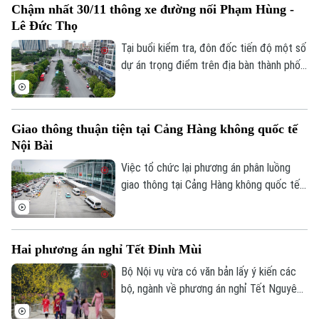
Chậm nhất 30/11 thông xe đường nối Phạm Hùng -
tác tuyên truyền trên báo chí tháng
Lê Đức Thọ
8/2026.
Tại buổi kiểm tra, đôn đốc tiến độ một số
dự án trọng điểm trên địa bàn thành phố,
Phó Bí thư Thường trực Thành uỷ Hà Nội
Nguyễn Trọng Đông yêu cầu phường Từ
Theo dõi Hà Nội On
Liêm nhanh chóng hoàn thành toàn bộ
Giao thông thuận tiện tại Cảng Hàng không quốc tế
công tác giải phóng mặt bằng, phấn đấu
Nội Bài
thông xe Dự án xây dựng tuyến đường nối
từ đường Phạm Hùng đến đường Lê Đức
Việc tổ chức lại phương án phân luồng
Thọ trước ngày 30/11/2026.
giao thông tại Cảng Hàng không quốc tế
Nội Bài đang nhận được sự quan tâm của
đông đảo người dân, doanh nghiệp vận tải
và hành khách. Với những điều chỉnh đồng
Hai phương án nghỉ Tết Đinh Mùi
bộ tại ga Nội địa T1 và ga Quốc tế T2,
phương án mới được kỳ vọng giải quyết
Bộ Nội vụ vừa có văn bản lấy ý kiến các
tình trạng ùn tắc đã tồn tại trong thời
bộ, ngành về phương án nghỉ Tết Nguyên
gian dài, đồng thời nâng cao hiệu quả khai
đán Đinh Mùi 2027. Theo đó, cơ quan