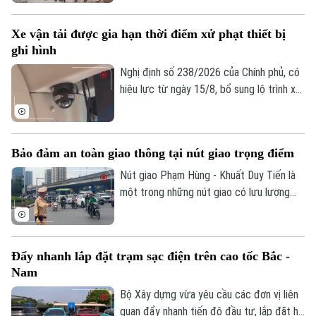
thác, bảo đảm an ninh, an toàn hàng
soạn thảo đề xuất hai phương án nghỉ Tết,
không.
với thời gian nghỉ liên tục lần lượt là 7
Xe vận tải được gia hạn thời điểm xử phạt thiết bị
ngày hoặc 10 ngày.
ghi hình
Nghị định số 238/2026 của Chính phủ, có
hiệu lực từ ngày 15/8, bổ sung lộ trình xử
phạt đối với các vi phạm liên quan đến
thiết bị ghi nhận hình ảnh trên xe kinh
doanh vận tải. Theo đó, doanh nghiệp và
Bảo đảm an toàn giao thông tại nút giao trọng điểm
chủ phương tiện sẽ có thêm thời gian
chuẩn bị trước khi các quy định xử phạt
Nút giao Phạm Hùng - Khuất Duy Tiến là
chính thức được áp dụng.
một trong những nút giao có lưu lượng
phương tiện lớn nhất khu vực cửa ngõ
phía Tây của Thủ đô. Cơ quan Báo và Phát
thanh, Truyền hình Hà Nội sẽ cập nhật
Đẩy nhanh lắp đặt trạm sạc điện trên cao tốc Bắc -
thông tin chi tiết về tình hình và công tác
Nam
phân luồng đảm bảo an toàn giao thông
tại đây.
Bộ Xây dựng vừa yêu cầu các đơn vị liên
quan đẩy nhanh tiến độ đầu tư, lắp đặt hệ