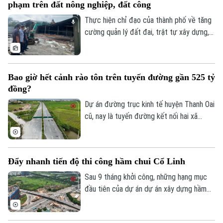
phạm trên đất nông nghiệp, đất công
Thực hiện chỉ đạo của thành phố về tăng
cường quản lý đất đai, trật tự xây dựng,
phường Thanh Liệt đang tập trung triển
khai đồng bộ các giải pháp nhằm xử lý
dứt điểm các công trình vi phạm trên đất
Bao giờ hết cảnh rào tôn trên tuyến đường gần 525 tỷ
nông nghiệp, đất công do Nhà nước quản
đồng?
lý.
Dự án đường trục kinh tế huyện Thanh Oai
cũ, nay là tuyến đường kết nối hai xã
Thanh Oai và Tam Hưng là dự án chậm
tiến độ kéo dài với hai lần UBND thành
phố phải gia hạn thời gian hoàn thành. Với
Đẩy nhanh tiến độ thi công hầm chui Cổ Linh
mốc thời điểm phải đưa vào khai thác
trong năm 2026, công trình có tổng mức
Sau 9 tháng khởi công, những hạng mục
đầu tư gần 524 tỷ đồng này liệu có đảm
đầu tiên của dự án dự án xây dựng hầm
bảo đúng tiến độ như chỉ đạo hay sẽ tiếp
chui nút giao Cổ Linh - đường dẫn cầu
tục tồn tại cảnh rào tôn, “đắp chiếu”?
Vĩnh Tuy (phường Long Biên, Hà Nội) đã