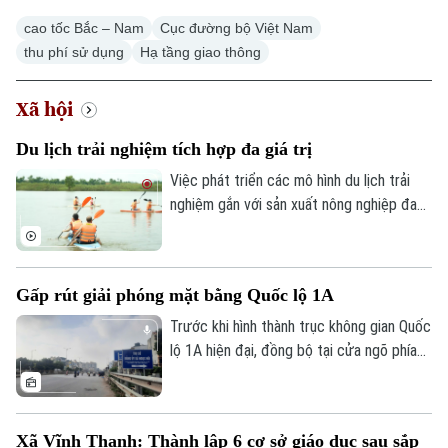
cao tốc Bắc – Nam
Cục đường bộ Việt Nam
thu phí sử dụng
Hạ tầng giao thông
Xã hội
Du lịch trải nghiệm tích hợp đa giá trị
Việc phát triển các mô hình du lịch trải
nghiệm gắn với sản xuất nông nghiệp đang
mở ra hướng đi mới cho người nông dân.
Việc "tích hợp đa giá trị" ngay tại hộ gia
đình không chỉ nâng cao thu nhập mà còn
Gấp rút giải phóng mặt bằng Quốc lộ 1A
tạo đà phát triển kinh tế nông thôn bền
vững.
Trước khi hình thành trục không gian Quốc
lộ 1A hiện đại, đồng bộ tại cửa ngõ phía
Nam Thủ đô, Hà Nội phải giải quyết bài
toán khó nhất: mặt bằng. Với mục tiêu cơ
bản hoàn thành trước ngày 30/9, các địa
Xã Vĩnh Thanh: Thành lập 6 cơ sở giáo dục sau sắp
phương có dự án đi qua đang tập trung