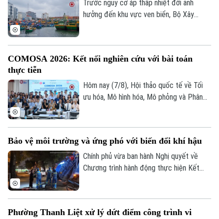
thông trọng điểm, được kỳ vọng tạo
Trước nguy cơ áp thấp nhiệt đới ảnh
động lực phát triển kinh tế - xã hội và
hưởng đến khu vực ven biển, Bộ Xây
tăng cường kết nối liên vùng.
dựng vừa gửi công điện yêu cầu các địa
phương, đơn vị khẩn trương rà soát hạ
tầng, bảo đảm an toàn giao thông, công
COMOSA 2026: Kết nối nghiên cứu với bài toán
trình xây dựng và duy trì trực ban 24/24h
thực tiễn
để sẵn sàng ứng phó.
Hôm nay (7/8), Hội thảo quốc tế về Tối
ưu hóa, Mô hình hóa, Mô phỏng và Phân
tích dữ liệu - COMOSA 2026 khai mạc tại
Hà Nội. Hội thảo diễn ra trong hai ngày,
quy tụ gần 100 nhà khoa học, nhà nghiên
Bảo vệ môi trường và ứng phó với biến đổi khí hậu
cứu và chuyên gia trong nước, quốc tế
cùng trao đổi các giải pháp đưa kết quả
Chính phủ vừa ban hành Nghị quyết về
nghiên cứu vào giải quyết những bài toán
Chương trình hành động thực hiện Kết
của doanh nghiệp và xã hội.
luận số 75 của Ban Chấp hành Trung ương
Đảng khóa XIV về bảo vệ môi trường và
ứng phó với biến đổi khí hậu.
Phường Thanh Liệt xử lý dứt điểm công trình vi