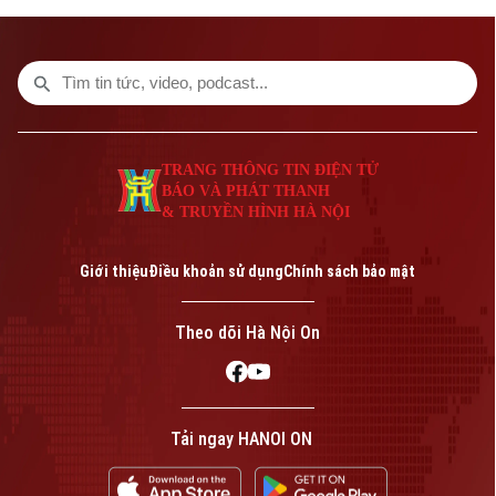
xem là một trong những cái nôi của nghề
làm lồng chim ở Việt Nam. Mỗi sản phẩm
không chỉ đáp ứng nhu cầu nuôi chim mà
còn thể hiện trình độ chế tác, sự am hiểu
tập tính của từng loài chim và óc thẩm mỹ
của người thợ.
TRANG THÔNG TIN ĐIỆN TỬ
BÁO VÀ PHÁT THANH
& TRUYỀN HÌNH HÀ NỘI
Giới thiệu
Điều khoản sử dụng
Chính sách bảo mật
Theo dõi Hà Nội On
Tải ngay HANOI ON