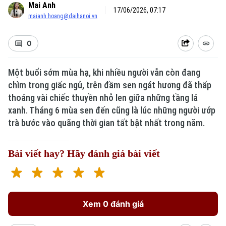
Mai Anh
17/06/2026, 07:17
maianh.hoang@daihanoi.vn
0
Một buổi sớm mùa hạ, khi nhiều người vẫn còn đang
chìm trong giấc ngủ, trên đầm sen ngát hương đã thấp
thoáng vài chiếc thuyền nhỏ len giữa những tầng lá
Xu hướng
xanh. Tháng 6 mùa sen đến cũng là lúc những người ướp
trà bước vào quãng thời gian tất bật nhất trong năm.
Bài viết hay? Hãy đánh giá bài viết
Xem 0 đánh giá