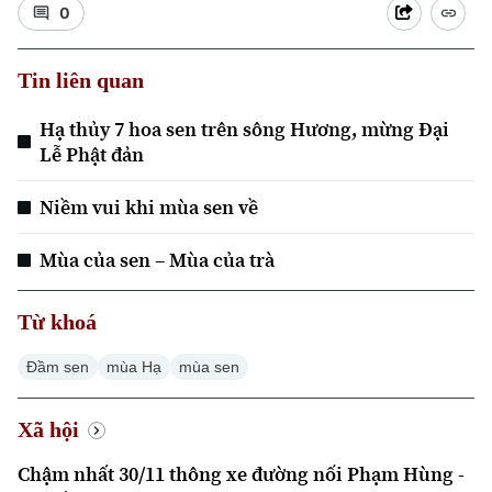
0
Tin liên quan
Hạ thủy 7 hoa sen trên sông Hương, mừng Đại
Lễ Phật đản
Niềm vui khi mùa sen về
Mùa của sen – Mùa của trà
Từ khoá
Chuyên mục
Đầm sen
mùa Hạ
mùa sen
Thời sự
Xã hội
Hà Nội
Hà Nội
Chậm nhất 30/11 thông xe đường nối Phạm Hùng -