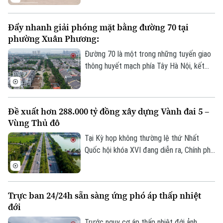
nghỉ trên tuyến cao tốc Bắc - Nam phía
Đông, đáp ứng nhu cầu sử dụng phương
Đẩy nhanh giải phóng mặt bằng đường 70 tại
tiện điện đang ngày càng gia tăng.
phường Xuân Phương:
Đường 70 là một trong những tuyến giao
thông huyết mạch phía Tây Hà Nội, kết
nối nhiều khu đô thị, khu công nghiệp và
các tuyến vành đai. Tuy nhiên, nhiều năm
qua, tình trạng quá tải, ùn tắc kéo dài đã
Theo dõi Hà Nội On
Đề xuất hơn 288.000 tỷ đồng xây dựng Vành đai 5 –
ảnh hưởng lớn đến việc đi lại và phát triển
Vùng Thủ đô
kinh tế-xã hội của khu vực. Để sớm triển
khai dự án mở rộng tuyến đường, công
Tại Kỳ họp không thường lệ thứ Nhất
tác GPMB đang được phường Xuân
Quốc hội khóa XVI đang diễn ra, Chính phủ
Phương tập trung đẩy nhanh tiến độ.
đã trình Quốc hội xem xét chủ trương đầu
tư Dự án đường Vành đai 5 - Vùng Thủ đô
Hà Nội với tổng mức đầu tư sơ bộ hơn
Trực ban 24/24h sẵn sàng ứng phó áp thấp nhiệt
288.000 tỷ đồng. Đây là công trình giao
đới
thông trọng điểm, được kỳ vọng tạo
động lực phát triển kinh tế - xã hội và
Trước nguy cơ áp thấp nhiệt đới ảnh