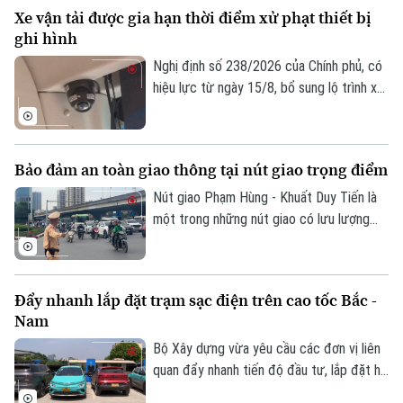
với thời gian nghỉ liên tục lần lượt là 7
Di tích
Xe vận tải được gia hạn thời điểm xử phạt thiết bị
ngày hoặc 10 ngày.
Dinh dưỡng
Bóng đá
ghi hình
Giải trí
Tư vấn sức khỏe
Nghị định số 238/2026 của Chính phủ, có
Quần vợt
Tin tức
Đã phát sóng
hiệu lực từ ngày 15/8, bổ sung lộ trình xử
phạt đối với các vi phạm liên quan đến
Golf
Sao
thiết bị ghi nhận hình ảnh trên xe kinh
doanh vận tải. Theo đó, doanh nghiệp và
Điện ảnh
Bảo đảm an toàn giao thông tại nút giao trọng điểm
chủ phương tiện sẽ có thêm thời gian
chuẩn bị trước khi các quy định xử phạt
Nút giao Phạm Hùng - Khuất Duy Tiến là
Thời trang
chính thức được áp dụng.
một trong những nút giao có lưu lượng
phương tiện lớn nhất khu vực cửa ngõ
Âm nhạc
phía Tây của Thủ đô. Cơ quan Báo và Phát
thanh, Truyền hình Hà Nội sẽ cập nhật
Đẩy nhanh lắp đặt trạm sạc điện trên cao tốc Bắc -
thông tin chi tiết về tình hình và công tác
Nam
phân luồng đảm bảo an toàn giao thông
tại đây.
Bộ Xây dựng vừa yêu cầu các đơn vị liên
quan đẩy nhanh tiến độ đầu tư, lắp đặt hệ
thống trạm sạc xe điện tại các trạm dừng