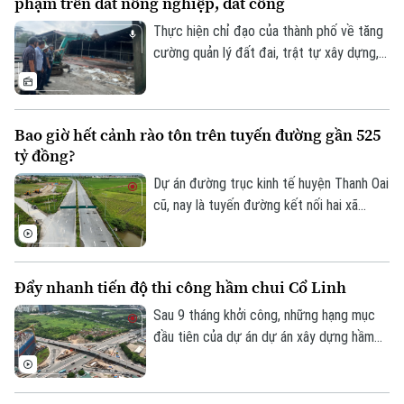
phạm trên đất nông nghiệp, đất công
0865.116.699 (hotline)
0865.116.699
Thực hiện chỉ đạo của thành phố về tăng
cường quản lý đất đai, trật tự xây dựng,
phường Thanh Liệt đang tập trung triển
khai đồng bộ các giải pháp nhằm xử lý
dứt điểm các công trình vi phạm trên đất
Bao giờ hết cảnh rào tôn trên tuyến đường gần 525
nông nghiệp, đất công do Nhà nước quản
tỷ đồng?
lý.
Dự án đường trục kinh tế huyện Thanh Oai
cũ, nay là tuyến đường kết nối hai xã
Thanh Oai và Tam Hưng là dự án chậm
tiến độ kéo dài với hai lần UBND thành
phố phải gia hạn thời gian hoàn thành. Với
Đẩy nhanh tiến độ thi công hầm chui Cổ Linh
mốc thời điểm phải đưa vào khai thác
trong năm 2026, công trình có tổng mức
Sau 9 tháng khởi công, những hạng mục
đầu tư gần 524 tỷ đồng này liệu có đảm
đầu tiên của dự án dự án xây dựng hầm
bảo đúng tiến độ như chỉ đạo hay sẽ tiếp
chui nút giao Cổ Linh - đường dẫn cầu
tục tồn tại cảnh rào tôn, “đắp chiếu”?
Vĩnh Tuy (phường Long Biên, Hà Nội) đã
dần dần thành hình. Các đơn vị thi công