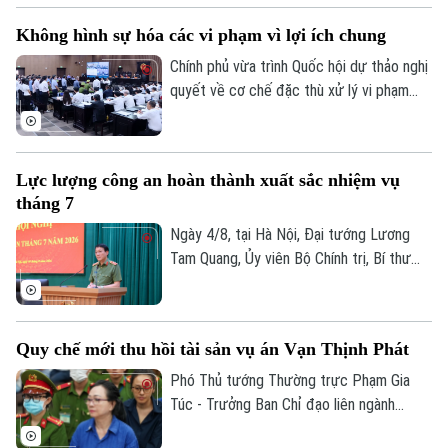
quan trọng. Không chỉ dừng lại ở chức
Không hình sự hóa các vi phạm vì lợi ích chung
năng thực hành quyền công tố, Viện Kiểm
sát đã trở thành "lá chắn" trực tiếp bảo
Chính phủ vừa trình Quốc hội dự thảo nghị
vệ lợi ích của Nhà nước, cộng đồng và
quyết về cơ chế đặc thù xử lý vi phạm
đặc biệt là những nhóm người yếu thế.
liên quan đến kinh tế và đổi mới sáng tạo.
Điểm cốt lõi của dự thảo là ưu tiên áp
dụng các biện pháp kinh tế, dân sự, hành
Lực lượng công an hoàn thành xuất sắc nhiệm vụ
chính và coi xử lý hình sự là biện pháp
tháng 7
cuối cùng. Chính sách này nhằm bảo vệ
cán bộ dám nghĩ dám làm vì lợi ích chung.
Ngày 4/8, tại Hà Nội, Đại tướng Lương
Tam Quang, Ủy viên Bộ Chính trị, Bí thư
Đảng ủy Công Trung ương, Bộ trưởng Bộ
Công an đã chủ trì Hội nghị giao ban Bộ
tháng 7/2026. Những thành quả toàn diện
Quy chế mới thu hồi tài sản vụ án Vạn Thịnh Phát
đạt được đã thể hiện rõ thế chủ động,
nhạy bén của toàn lực lượng trước mọi
Phó Thủ tướng Thường trực Phạm Gia
tình huống.
Túc - Trưởng Ban Chỉ đạo liên ngành
Trung ương về tổ chức thi hành án, thu