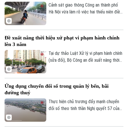
Cảnh sát giao thông Công an thành phố
Hà Nội vừa làm rõ việc hai thiếu niên điều
khiển xe máy lạng lách, đánh võng trên
đường Phạm Văn Đồng, gây nguy hiểm
cho người tham gia giao thông.
Đề xuất nâng thời hiệu xử phạt vi phạm hành chính
lên 3 năm
Tại dự thảo Luật Xử lý vi phạm hành chính
(sửa đổi), Bộ Công an đề xuất nâng thời
hiệu xử phạt vi phạm hành chính lên 3 năm
nhằm ngăn chặn chủ phương tiện vi phạm
giao thông lợi dụng kẽ hở để né “phạt
Ứng dụng chuyển đổi số trong quản lý bến, bãi
nguội” khi đăng kiểm.
đường thuỷ
Thực hiện chủ trương đẩy mạnh chuyển
đổi số theo tinh thần Nghị quyết 57 của
Trung ương, lực lượng Cảnh sát đường
thủy - Công an Thành phố Hà Nội đã hoàn