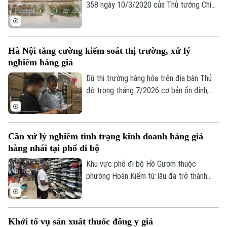
tăng hơn 36% so với cùng kỳ năm ngoái.
358 ngày 10/3/2020 của Thủ tướng Chính
phủ cả nước đã xóa bỏ 1.842 lối đi tự mở
nguy hiểm, góp phần kéo giảm mạnh tai
nạn giao thông đường sắt.
Hà Nội tăng cường kiểm soát thị trường, xử lý
nghiêm hàng giả
Dù thị trường hàng hóa trên địa bàn Thủ
đô trong tháng 7/2026 cơ bản ổn định,
tuy nhiên tình trạng kinh doanh hàng giả,
hàng lậu và gian lận thương mại vẫn tiềm
Chuyên mục
ẩn nhiều diễn biến phức tạp. Lực lượng
Cần xử lý nghiêm tình trạng kinh doanh hàng giả
Quản lý thị trường Hà Nội đang tiếp tục
Thời sự
hàng nhái tại phố đi bộ
siết chặt kiểm soát, đặc biệt là trên môi
trường thương mại điện tử.
Khu vực phố đi bộ Hồ Gươm thuộc
Hà Nội
Hà Nội
phường Hoàn Kiếm từ lâu đã trở thành
điểm đến văn hóa, du lịch hấp dẫn. Thế
Chính trị
nhưng, đằng sau sự sầm uất ấy lại là một
Nhịp sống Hà Nội
Thế giới
thực trạng đáng ngại: hàng giả, hàng nhái
Xã hội
Khởi tố vụ sản xuất thuốc đông y giả
được bày bán công khai với giá siêu rẻ.
Người Hà Nội