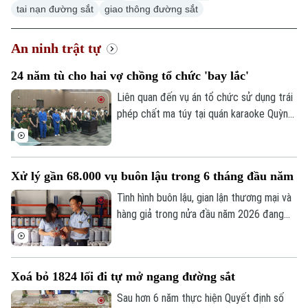
tai nạn đường sắt
giao thông đường sắt
An ninh trật tự
24 năm tù cho hai vợ chồng tổ chức 'bay lắc'
Liên quan đến vụ án tổ chức sử dụng trái
phép chất ma túy tại quán karaoke Quỳnh
Trang (xã Ô Diên), Tòa án nhân dân thành
phố Hà Nội đã tuyên án 50 bị cáo liên
quan. Hội đồng xét xử xác định đây là vụ
Xử lý gần 68.000 vụ buôn lậu trong 6 tháng đầu năm
án đặc biệt nghiêm trọng, có tổ chức,
diễn ra trong thời gian dài dưới vỏ bọc
Tình hình buôn lậu, gian lận thương mại và
kinh doanh karaoke.
hàng giả trong nửa đầu năm 2026 đang
có nhiều diễn biến hết sức phức tạp trên
tất cả các tuyến. Báo cáo từ Ban Chỉ đạo
389 quốc gia cho thấy, trong 6 tháng đầu
Xoá bỏ 1824 lối đi tự mở ngang đường sắt
năm, lực lượng chức năng cả nước đã
phát hiện và xử lý gần 68.000 vụ vi phạm,
Sau hơn 6 năm thực hiện Quyết định số