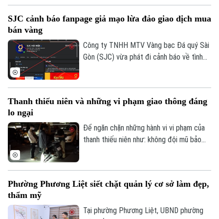
của Công an TP Hà Nội trong quản trị
SJC cảnh báo fanpage giả mạo lừa đảo giao dịch mua
không gian tầm thấp, quyết tâm xóa bỏ
bán vàng
các "điểm mù" an toàn giao thông và trật
tự đô thị.
Công ty TNHH MTV Vàng bạc Đá quý Sài
Gòn (SJC) vừa phát đi cảnh báo về tình
trạng các đối tượng lợi dụng thương hiệu
SJC để lập fanpage giả mạo, mời chào
giao dịch vàng và thu thập thông tin cá
Thanh thiếu niên và những vi phạm giao thông đáng
nhân nhằm lừa đảo khách hàng.
lo ngại
Để ngăn chặn những hành vi vi phạm của
thanh thiếu niên như: không đội mũ bảo
hiểm, vượt đèn đỏ, đến những hành vi
nguy hiểm như lạng lách, đánh võng, bốc
đầu xe..., lực lượng Cảnh sát giao thông
Phường Phương Liệt siết chặt quản lý cơ sở làm đẹp,
Hà Nội đang tăng cường tuần tra, kiểm
thẩm mỹ
soát và xử lý nghiêm các trường hợp vi
phạm.
Tại phường Phương Liệt, UBND phường