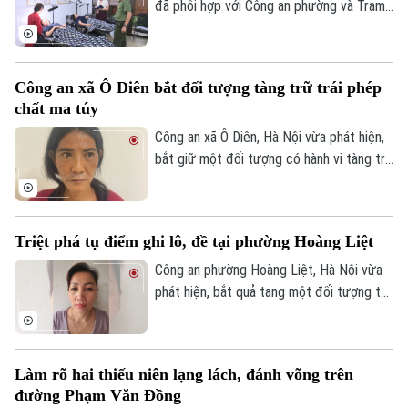
đã phối hợp với Công an phường và Trạm
Y tế thành lập đoàn kiểm tra liên ngành,
tiến hành kiểm tra đột xuất nhiều cơ sở
spa, chăm sóc da và thẩm mỹ trên địa
Công an xã Ô Diên bắt đối tượng tàng trữ trái phép
Theo dõi Hà Nội On
bàn nhằm kịp thời phát hiện, chấn chỉnh
chất ma túy
các vi phạm, bảo đảm quyền lợi và an toàn
cho người dân.
Công an xã Ô Diên, Hà Nội vừa phát hiện,
bắt giữ một đối tượng có hành vi tàng trữ
trái phép chất ma túy. Đối tượng là
Nguyễn Văn Dũng, sinh năm 1979, bị phát
hiện đang tang trữ 0,441 gam heroin tại
Triệt phá tụ điểm ghi lô, đề tại phường Hoàng Liệt
khu vực ngã ba đường Thượng Hội - Tân
Lập.
Công an phường Hoàng Liệt, Hà Nội vừa
phát hiện, bắt quả tang một đối tượng tổ
chức đánh bạc dưới hình thức ghi số lô,
đề.
Làm rõ hai thiếu niên lạng lách, đánh võng trên
đường Phạm Văn Đồng