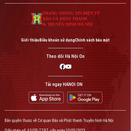
TRANG THÔNG TIN ĐIỆN TỬ
BÁO VÀ PHÁT THANH
& TRUYỀN HÌNH HÀ NỘI
Giới thiệu
Điều khoản sử dụng
Chính sách bảo mật
Theo dõi Hà Nội On
Tải ngay HANOI ON
Bản quyền thuộc về Cơ quan Báo và Phát thanh Truyền hình Hà Nội
Giấy phép số: 63/GP-TTĐT, cấp ngày 10/05/2023