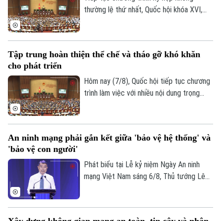
thường lệ thứ nhất, Quốc hội khóa XVI,
hôm nay (7/8), Quốc hội nghe trình bày Tờ
trình và Báo cáo thẩm tra về ba dự án
luật quan trọng, trong đó có Luật Phát
Tập trung hoàn thiện thể chế và tháo gỡ khó khăn
triển đô thị.
cho phát triển
Hôm nay (7/8), Quốc hội tiếp tục chương
trình làm việc với nhiều nội dung trọng
tâm về công tác lập pháp và xem xét các
cơ chế, chính sách phát triển đặc thù.
Trong đó, Dự án Luật Phát triển đô thị
An ninh mạng phải gắn kết giữa 'bảo vệ hệ thống' và
được kỳ vọng tháo gỡ điểm nghẽn về thể
'bảo vệ con người'
chế, hạ tầng, nguồn lực và quản trị, thúc
đẩy các đô thị phát triển nhanh, bền
Phát biểu tại Lễ kỷ niệm Ngày An ninh
vững.
mạng Việt Nam sáng 6/8, Thủ tướng Lê
Chuyên mục
Minh Hưng - Trưởng Ban Chỉ đạo An ninh
mạng quốc gia yêu cầu công tác bảo đảm
Thời sự
an ninh mạng phải gắn kết chặt chẽ giữa
Xây dựng không gian mạng an toàn, tin cậy và nhân