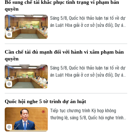
Bổ sung chế tài khắc phục tình trạng vi phạm bản
Chính trị, Thường trực Ban Bí thư Trung
quyền
ương Đảng Trần Cẩm Tú.
Sáng 5/8, Quốc hội thảo luận tại tổ về dự
án Luật Hòa giải ở cơ sở (sửa đổi); Dự án
Luật sửa đổi, bổ sung một số điều của
Luật Xuất bản và Dự án Luật sửa đổi, bổ
sung một số điều của Luật Người lao
Cần chế tài đủ mạnh đối với hành vi xâm phạm bản
động Việt Nam đi làm việc ở nước ngoài
quyền
theo hợp đồng.
Sáng 5/8, Quốc hội thảo luận tại tổ về dự
án Luật Hòa giải ở cơ sở (sửa đổi); Dự án
Theo dõi Hà Nội On
Luật sửa đổi, bổ sung một số điều của
Luật Xuất bản và Dự án Luật sửa đổi, bổ
sung một số điều của Luật Người lao
Quốc hội nghe 5 tờ trình dự án luật
động Việt Nam đi làm việc ở nước ngoài
theo hợp đồng.
Tiếp tục chương trình Kỳ họp không
thường lệ, sáng 5/8, Quốc hội nghe trình
bày các tờ trình, báo cáo về 5 nội dung.