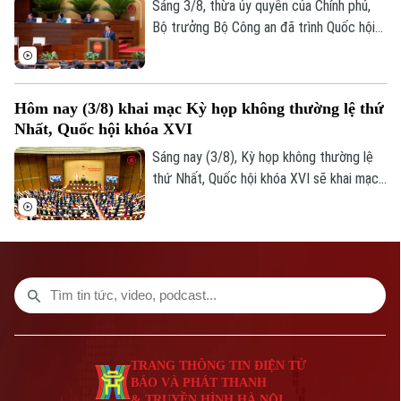
APEC 2027 tại Đặc khu Phú Quốc, tỉnh An
Sáng 3/8, thừa ủy quyền của Chính phủ,
Giang.
Bộ trưởng Bộ Công an đã trình Quốc hội
tóm tắt dự thảo Nghị quyết của Quốc hội
về cơ chế, chính sách đặc thù để xử lý vi
phạm pháp luật liên quan đến kinh tế Nhà
Hôm nay (3/8) khai mạc Kỳ họp không thường lệ thứ
nước, kinh tế tư nhân và ứng dụng khoa
Nhất, Quốc hội khóa XVI
học, công nghệ, đổi mới sáng tạo, chuyển
đổi số.
Sáng nay (3/8), Kỳ họp không thường lệ
thứ Nhất, Quốc hội khóa XVI sẽ khai mạc
tại Nhà Quốc hội, dự kiến xem xét, quyết
định nhiều nội dung quan trọng về công
tác lập pháp, cơ chế, chính sách và nhân
sự thuộc thẩm quyền.
TRANG THÔNG TIN ĐIỆN TỬ
BÁO VÀ PHÁT THANH
& TRUYỀN HÌNH HÀ NỘI