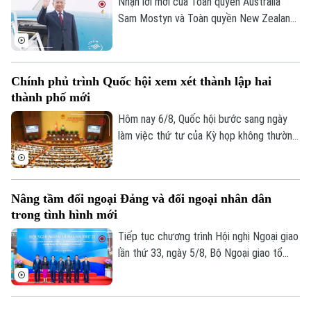
điều phối dự án được rõ ràng hơn.
Nhận lời mời của Toàn quyền Australia
Sam Mostyn và Toàn quyền New Zealand
Cindy Kiro, Tổng Bí thư Ban Chấp hành
Trung ương Đảng Cộng sản Việt Nam, Chủ
tịch nước Cộng hòa xã hội chủ nghĩa Việt
Chính phủ trình Quốc hội xem xét thành lập hai
Nam Tô Lâm cùng đoàn đại biểu cấp cao
thành phố mới
Việt Nam sẽ thăm cấp Nhà nước tới
Australia và New Zealand từ ngày 9 đến
Hôm nay 6/8, Quốc hội bước sang ngày
ngày 14/8/2026.
làm việc thứ tư của Kỳ họp không thường
lệ thứ Nhất. Các đại biểu nghe trình bày
các tờ trình, báo cáo thẩm tra và cho ý
kiến đối với nhiều nội dung quan trọng,
Nâng tầm đối ngoại Đảng và đối ngoại nhân dân
trong đó có việc thành lập thành phố
trong tình hình mới
Quảng Ninh và thành phố Bắc Ninh.
Tiếp tục chương trình Hội nghị Ngoại giao
lần thứ 33, ngày 5/8, Bộ Ngoại giao tổ
chức phiên họp toàn thể về đối ngoại
Đảng và đối ngoại nhân dân với sự tham
dự và phát biểu chỉ đạo của Uỷ viên Bộ