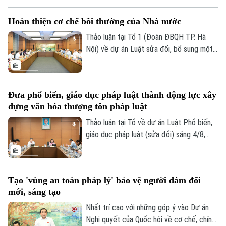
Hoàn thiện cơ chế bồi thường của Nhà nước
Thảo luận tại Tổ 1 (Đoàn ĐBQH TP. Hà
Nội) về dự án Luật sửa đổi, bổ sung một
số điều của Luật Trách nhiệm bồi thường
của Nhà nước, các đại biểu đề nghị tiếp
tục rà soát, hoàn thiện các nhóm chính
Đưa phổ biến, giáo dục pháp luật thành động lực xây
sách, bảo đảm thống nhất với hệ thống
dựng văn hóa thượng tôn pháp luật
pháp luật, xác định rõ phạm vi trách nhiệm
bồi thường của Nhà nước và xây dựng cơ
Thảo luận tại Tổ về dự án Luật Phổ biến,
chế tài chính khả thi, bảo đảm chi trả kịp
giáo dục pháp luật (sửa đổi) sáng 4/8,
thời, đúng quy định.
các đại biểu cho rằng cần đưa công tác
phổ biến, giáo dục pháp luật không còn
mang tính hình thức, lối mòn mà thật sự
Tạo 'vùng an toàn pháp lý' bảo vệ người dám đổi
trở thành động lực xây dựng văn hóa
mới, sáng tạo
thượng tôn pháp luật.
Nhất trí cao với những góp ý vào Dự án
Nghị quyết của Quốc hội về cơ chế, chính