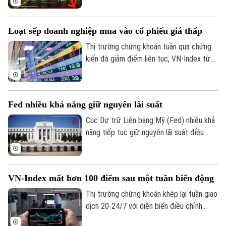
dốc.
Loạt sếp doanh nghiệp mua vào cổ phiếu giá thấp
Thị trường chứng khoán tuần qua chứng
kiến đà giảm điểm liên tục, VN-Index từ
hơn 1.900 điểm chỉ còn 1.686 điểm. Theo
thống kê, thị trường đang ở vùng định giá
thấp nhất 10 năm, với P/E giảm khoảng 10
Fed nhiều khả năng giữ nguyên lãi suất
lần (tính trong 12 tháng gần nhất). Trong
bối cảnh đó, xuất hiện làn sóng “bắt đáy”
Cục Dự trữ Liên bang Mỹ (Fed) nhiều khả
của nhiều lãnh đạo doanh nghiệp.
năng tiếp tục giữ nguyên lãi suất điều
hành tại cuộc họp chính sách tháng
7/2026, và có thể kéo dài lập trường này
trong suốt phần còn lại của năm. Đây là
VN-Index mất hơn 100 điểm sau một tuần biến động
nhận định từ phân tích mới nhất của Ngân
hàng Natixis.
Thị trường chứng khoán khép lại tuần giao
dịch 20-24/7 với diễn biến điều chỉnh
mạnh khi VN-Index giảm hơn 100 điểm. Áp