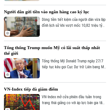
tích cực nhưng vẫn có một số ngân hàng
chứng kiến lợi nhuận sụt giảm do áp lực
Người dân gửi tiền vào ngân hàng cao kỷ lục
chi phí dự phòng rủi ro tín dụng.
Dòng tiền tiết kiệm của người dân vừa lập
đỉnh lịch sử khi vượt mốc 10,82 triệu tỷ
đồng vào cuối tháng 5. Theo số liệu mới
nhất từ Ngân hàng Nhà nước, tiền gửi cá
nhân tại các tổ chức tín dụng vẫn duy trì
Tổng thống Trump muốn Mỹ có lãi suất thấp nhất
đà tăng trưởng liên tục.
thế giới
Bản quyền thuộc về Cơ quan Báo và Phát thanh Truyền hình Hà Nội Giấy
Tổng thống Mỹ Donald Trump ngày 27/7
phép số: Số 63/GP-TTDT, cấp ngày 10/05/2023
tiếp tục kêu gọi Cục Dự trữ Liên bang Mỹ
TRANG THÔNG TIN ĐIỆN TỬ
(Fed) hạ lãi suất. Ông cho rằng Mỹ cần
duy trì mức lãi suất thấp nhất thế giới
CỦA CƠ QUAN BÁO VÀ PHÁT THANH TRUYỀN HÌNH HÀ NỘI
nhằm hỗ trợ nền kinh tế.
Số 3-5 Huỳnh Thúc Kháng-Phường Láng-Hà Nội
VN-Index tiếp đà giảm điểm
VN-Index mở cửa phiên đầu tuần trong
Giám đốc: VŨ MINH TUẤN
trạng thái giằng co với áp lực bán gia tăng
Phó Giám đốc: Nguyễn Kim Khiêm, Nguyễn Minh Đức, Nguyễn Thành Lợi
mạnh về cuối phiên khiến VN-Index lao