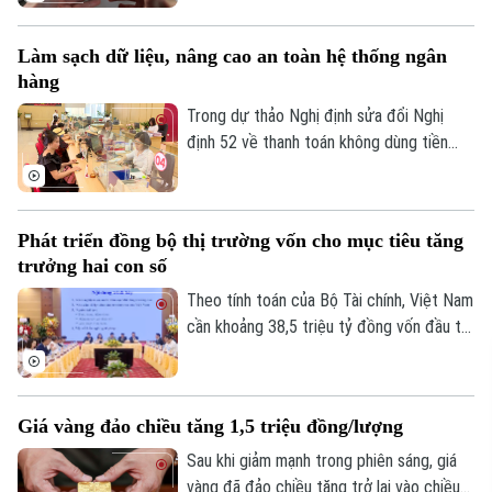
lực bán lan rộng ở nhiều nhóm cổ phiếu,
trong bối cảnh khối ngoại tiếp tục bán
Làm sạch dữ liệu, nâng cao an toàn hệ thống ngân
ròng và tâm lý nhà đầu tư thận trọng.
hàng
Trong dự thảo Nghị định sửa đổi Nghị
định 52 về thanh toán không dùng tiền
mặt, một nội dung đáng chú ý là đề xuất
đóng các tài khoản thanh toán không phát
sinh giao dịch trong thời gian từ 3 năm trở
Phát triển đồng bộ thị trường vốn cho mục tiêu tăng
lên nhằm nâng cao an toàn hệ thống và
trưởng hai con số
làm sạch dữ liệu.
Theo tính toán của Bộ Tài chính, Việt Nam
cần khoảng 38,5 triệu tỷ đồng vốn đầu tư
toàn xã hội giai đoạn 2026-2030 để đạt
mục tiêu tăng trưởng hai con số. Trong
bối cảnh nền kinh tế vẫn phụ thuộc lớn
Giá vàng đảo chiều tăng 1,5 triệu đồng/lượng
vào tín dụng ngân hàng, bài toán đặt ra
không chỉ là huy động thêm nguồn lực mà
Sau khi giảm mạnh trong phiên sáng, giá
còn phải mở rộng và nâng cao hiệu quả
vàng đã đảo chiều tăng trở lại vào chiều