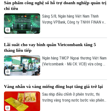
Sản phẩm công nghệ số hỗ trợ doanh nghiệp quản trị
chi tiêu
Sáng 5/8, Ngân hàng Việt Nam Thịnh
Vượng VPBank, Công ty TNHH FINAN và
Mastercard đã phối hợp ra mắt dòng thẻ
ghi nợ phi vật lý doanh nghiệp VPBiz
FinanONE Mastercard nhằm hỗ trợ doanh
Lãi suất cho vay bình quân Vietcombank tăng 5
nghiệp trong quản trị chi tiêu hiện đại, linh
tháng liên tiếp
hoạt và hiệu quả.
Ngân hàng TMCP Ngoại thương Việt Nam
(Vietcombank - Mã CK: VCB) vừa công bố
lãi suất cho vay bình quân kỳ tháng
6/2026 ở mức 7,5%/năm, tăng 0,3 điểm
phần trăm so với tháng trước và là tháng
Vàng nhẫn và vàng miếng đồng loạt tăng giá trở lại
tăng thứ năm liên tiếp.
Sau nhịp điều chỉnh ở phiên trước, thị
trường vàng trong nước bước vào phiên
giao dịch mới với xu hướng hồi phục ở cả