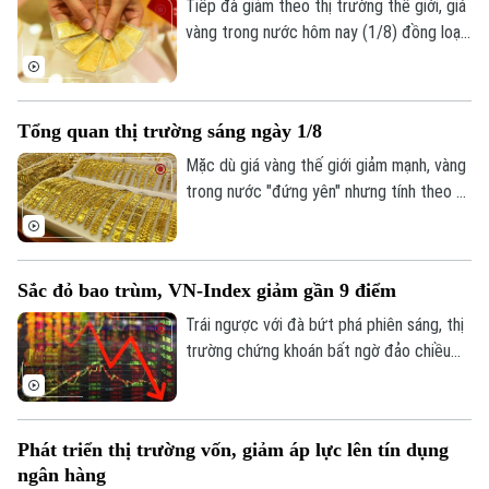
điểm thứ hai liên tiếp.
Tiếp đà giảm theo thị trường thế giới, giá
Theo dõi Hà Nội On
vàng trong nước hôm nay (1/8) đồng loạt
đi xuống. Tuy nhiên, trái với những đợt
giảm giá trước, lượng khách đến mua
vàng khá thưa vắng.
Tổng quan thị trường sáng ngày 1/8
Mặc dù giá vàng thế giới giảm mạnh, vàng
trong nước "đứng yên" nhưng tính theo tỷ
giá quy đổi hiện nay, giá vàng trong nước
sáng 1/8 vẫn cao hơn thế giới khoảng 13
triệu đồng/lượng (chưa bao gồm thuế,
Sắc đỏ bao trùm, VN-Index giảm gần 9 điểm
phí).
Trái ngược với đà bứt phá phiên sáng, thị
trường chứng khoán bất ngờ đảo chiều
giằng co trong phiên chiều. Áp lực bán
tháo gia tăng mạnh về cuối phiên đã kéo
hàng loạt nhóm ngành chìm trong sắc đỏ,
Phát triển thị trường vốn, giảm áp lực lên tín dụng
ghi nhận tới 429 mã giảm điểm trên toàn
ngân hàng
thị trường.