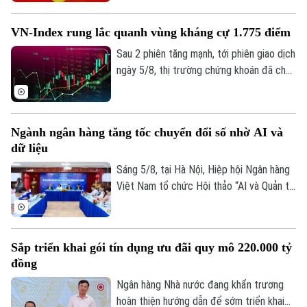
2 chiều mua vào và bán ra. Điểm đáng chú
ý là hiện vàng nhẫn lại được niêm yết cao
VN-Index rung lắc quanh vùng kháng cự 1.775 điểm
hơn cả giá vàng miếng SJC 1,4 triệu
đồng/lượng.
Sau 2 phiên tăng mạnh, tới phiên giao dịch
ngày 5/8, thị trường chứng khoán đã cho
thấy những diễn biến trái chiều. Trong khi
VN-Index đã chững lại nhịp tăng thì HNX-
index vẫn khá tích cực. Kết thúc phiên
Chuyên mục
Ngành ngân hàng tăng tốc chuyển đổi số nhờ AI và
giao dịch, VN-index giảm 0,77 điểm
dữ liệu
(0,04%) xuống còn 1776,46 điểm. HNX-
Thời sự
index tăng 7,18 điểm (2,51%) lên 293,59
Sáng 5/8, tại Hà Nội, Hiệp hội Ngân hàng
điểm.
Việt Nam tổ chức Hội thảo “AI và Quản trị
Hà Nội
Hà Nội
dữ liệu trong hoạt động ngân hàng” với sự
tham gia của đại diện Ngân hàng Nhà
Chính trị
Nhịp sống Hà Nội
nước, các bộ, ngành, ngân hàng thương
Thế giới
Sắp triển khai gói tín dụng ưu đãi quy mô 220.000 tỷ
mại, doanh nghiệp công nghệ và chuyên
Xã hội
đồng
Người Hà Nội
gia trong lĩnh vực AI.
Tin tức
Kinh tế
Ngân hàng Nhà nước đang khẩn trương
An ninh trật tự
Khoảnh khắc Hà Nội
hoàn thiện hướng dẫn để sớm triển khai
Quân sự