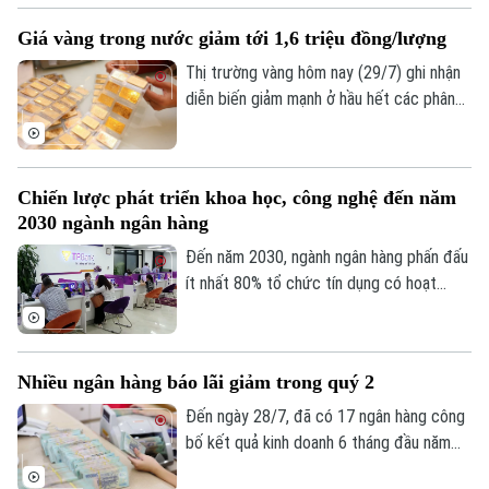
lý 1.700 điểm sau 6 phiên đánh mất.
Giá vàng trong nước giảm tới 1,6 triệu đồng/lượng
Thị trường vàng hôm nay (29/7) ghi nhận
diễn biến giảm mạnh ở hầu hết các phân
khúc, từ vàng miếng SJC đến vàng nhẫn.
Trong khi đó, giá vàng thế giới nhích tăng
nhẹ nhưng vẫn thấp hơn đáng kể so với
Chiến lược phát triển khoa học, công nghệ đến năm
giá vàng trong nước. Cụ thể, giá vàng
2030 ngành ngân hàng
miếng SJC tại nhiều doanh nghiệp đồng
loạt giảm khoảng 1 triệu đồng/ lượng.
Đến năm 2030, ngành ngân hàng phấn đấu
ít nhất 80% tổ chức tín dụng có hoạt
động đổi mới sáng tạo, đồng thời đẩy
mạnh ứng dụng công nghệ mới, phát triển
ngân hàng số và Fintech, góp phần nâng
Nhiều ngân hàng báo lãi giảm trong quý 2
cao năng lực cạnh tranh của toàn ngành.
Đến ngày 28/7, đã có 17 ngân hàng công
bố kết quả kinh doanh 6 tháng đầu năm
2026. Phần lớn duy trì đà tăng trưởng