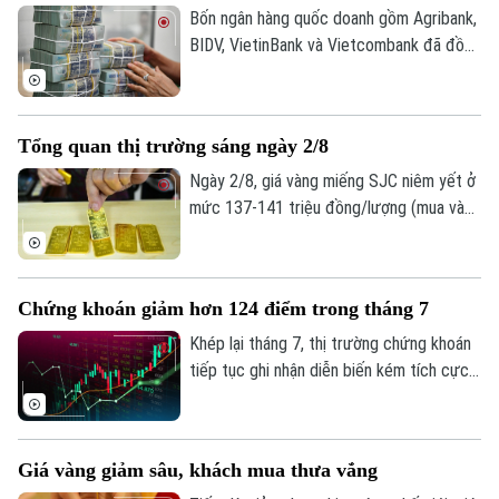
tâm, sáng 3/8 Ngân hàng Nhà nước công
Bốn ngân hàng quốc doanh gồm Agribank,
bố ở mức 25.358 đồng/USD, tăng 20
BIDV, VietinBank và Vietcombank đã đồng
đồng so với ngày 2/8.
loạt công bố báo cáo tài chính quý II và 6
tháng đầu năm với kết quả kinh doanh tiếp
tục khởi sắc. Tuy nhiên, tốc độ tăng
Tổng quan thị trường sáng ngày 2/8
trưởng, chất lượng tài sản và mức trích
lập dự phòng rủi ro có sự phân hóa đáng
Ngày 2/8, giá vàng miếng SJC niêm yết ở
kể.
mức 137-141 triệu đồng/lượng (mua vào
- bán ra), giảm 900.000 đồng một lượng ở
cả hai chiều so với ngày 1/8.
Chứng khoán giảm hơn 124 điểm trong tháng 7
Khép lại tháng 7, thị trường chứng khoán
tiếp tục ghi nhận diễn biến kém tích cực
dù chỉ số VN-Index đã phục hồi trong
tuần giao dịch cuối cùng. Tính chung cả
tháng, VN-Index giảm hơn 124 điểm,
Giá vàng giảm sâu, khách mua thưa vắng
tương đương 6,68%, đánh dấu tháng giảm