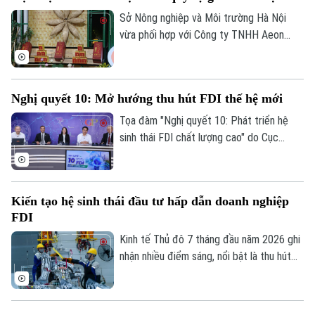
Sở Nông nghiệp và Môi trường Hà Nội
vừa phối hợp với Công ty TNHH Aeon
Mall Việt Nam khai mạc Hội chợ Xúc tiến
thương mại nông nghiệp, sản phẩm OCOP
Hà Nội tại Trung tâm thương mại Aeon
Nghị quyết 10: Mở hướng thu hút FDI thế hệ mới
Mall Hà Đông.
Tọa đàm "Nghị quyết 10: Phát triển hệ
sinh thái FDI chất lượng cao" do Cục
Thông tin và Truyền thông Chính phủ tổ
chức chiều 7/8 đánh dấu bước chuyển
trong tư duy về đầu tư nước ngoài, từ ưu
Kiến tạo hệ sinh thái đầu tư hấp dẫn doanh nghiệp
tiên thu hút vốn sang phát triển khu vực
FDI
kinh tế có vốn đầu tư nước ngoài theo
hướng chất lượng, hiệu quả và có sức lan
Kinh tế Thủ đô 7 tháng đầu năm 2026 ghi
tỏa, qua đó biến nguồn lực bên ngoài
nhận nhiều điểm sáng, nổi bật là thu hút
thành động lực tăng cường nội lực của
3.388 triệu USD vốn FDI, riêng tháng 7
Liên hệ đường dây nóng (bấm để gọi)
nền kinh tế.
đạt 133,2 triệu USD. Đáng chú ý, cơ cấu
Tòa soạn
Tòa soạn
FDI tiếp tục chuyển dịch theo hướng ưu