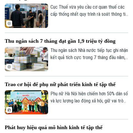
Di tích
Cục Thuế vừa yêu cầu cơ quan thuế các
Dinh dưỡng
Bóng đá
cấp thống nhất quy trình rà soát thông tin
Giải trí
người nộp thuế trước khi áp dụng biện
Tư vấn sức khỏe
Quần vợt
pháp tạm hoãn xuất cảnh. Mục tiêu là bảo
Tin tức
Đã phát sóng
đảm đúng đối tượng, đúng điều kiện,
Golf
Thu ngân sách 7 tháng đạt gần 1,9 triệu tỷ đồng
đồng thời bảo vệ quyền và lợi ích hợp
Sao
pháp của người nộp thuế.
Thu ngân sách Nhà nước tiếp tục ghi nhận
kết quả tích cực trong 7 tháng đầu năm,
Điện ảnh
đạt gần 1,9 triệu tỷ đồng, tương đương
Thời trang
gần 75% dự toán cả năm. Trong khi đó,
tiến độ giải ngân vốn đầu tư công vẫn còn
Trao cơ hội để phụ nữ phát triển kinh tế tập thể
Âm nhạc
chậm, đặt ra yêu cầu đẩy nhanh thực hiện
trong những tháng cuối năm.
Phụ nữ Hà Nội hiện chiếm hơn 50% dân số
và lực lượng lao động xã hội, giữ vai trò
quan trọng trên nhiều lĩnh vực phát triển
kinh tế - xã hội của Thủ đô. Trong khu vực
kinh tế tập thể, ngày càng nhiều phụ nữ
Phát huy hiệu quả mô hình kinh tế tập thể
mạnh dạn thay đổi tư duy sản xuất, ứng