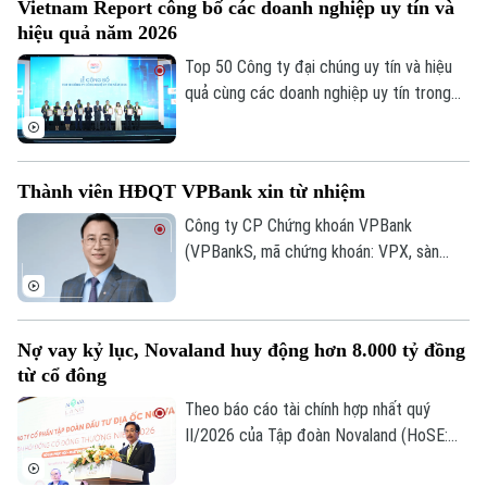
Vietnam Report công bố các doanh nghiệp uy tín và
tiên công nghệ cao, đổi mới sáng tạo,
0865.116.699 (hotline)
0865.116.699
hiệu quả năm 2026
dịch vụ số và R&D, giảm dần các dự án sử
dụng nhiều đất và lao động.
Top 50 Công ty đại chúng uy tín và hiệu
quả cùng các doanh nghiệp uy tín trong
lĩnh vực tài chính, ngân hàng, bảo hiểm và
công nghệ năm 2026 vừa được công bố
tại Hà Nội. Bảng xếp hạng nhằm ghi nhận
Thành viên HĐQT VPBank xin từ nhiệm
những doanh nghiệp có hiệu quả hoạt
động, năng lực quản trị, đổi mới và uy tín
Công ty CP Chứng khoán VPBank
trên thị trường.
(VPBankS, mã chứng khoán: VPX, sàn
HoSE) vừa công bố nhận được đơn từ
nhiệm của ông Nguyễn Lương Tân - thành
viên HĐQT.
Nợ vay kỷ lục, Novaland huy động hơn 8.000 tỷ đồng
từ cổ đông
Theo báo cáo tài chính hợp nhất quý
II/2026 của Tập đoàn Novaland (HoSE:
NVL), nợ phải trả tiếp tục chiếm gần 75%