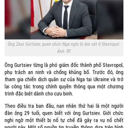
Ông Zaur Gurtsiev, quan chức Nga nghi bị ám sát ở Stavropol.
Ảnh: RT
Ông Gurtsiev từng là phó giám đốc thành phố Stavropol,
phụ trách an ninh và chống khủng bố. Trước đó, ông
tham gia chiến dịch quân sự của Nga tại Ukraine và trở
lại công tác trong chính quyền thông qua một chương
trình đặc biệt dành cho cựu binh.
Theo điều tra ban đầu, nạn nhân thứ hai là một người
đàn ông 29 tuổi, quen biết với ông Gurtsiev. Giới chức
nghi ngờ một thiết bị nổ tự chế đã gây ra vụ nổ chết
người này. Một số nguồn tin truyền thông, dựa trên hình