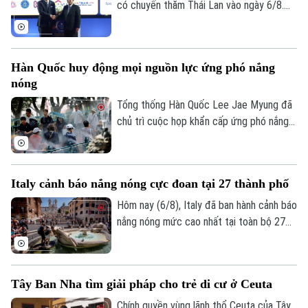
có chuyến thăm Thái Lan vào ngày 6/8.
Chuyến thăm này nằm trong chuỗi nỗ lực
của Bangkok nhằm thúc đẩy sự kết nối
trở lại giữa nước này với khối ASEAN.
Hàn Quốc huy động mọi nguồn lực ứng phó nắng
nóng
Tổng thống Hàn Quốc Lee Jae Myung đã
chủ trì cuộc họp khẩn cấp ứng phó nắng
nóng và chỉ đạo huy động toàn bộ nhân
lực, tài nguyên hiện có để đối phó. Đợt
nắng nóng gay gắt tại quốc gia này dự
Italy cảnh báo nắng nóng cực đoan tại 27 thành phố
báo đạt đỉnh tại thủ đô Seoul trong ngày
6/8, với nhiệt độ có thể lên tới 39 độ C.
Hôm nay (6/8), Italy đã ban hành cảnh báo
Thời tiết cực đoan này đến nay đã khiến
nắng nóng mức cao nhất tại toàn bộ 27
hơn 20 người tử vong.
thành phố lớn, khi nước này tiếp tục hứng
chịu đợt nắng nóng gay gắt thứ tư trong
mùa hè năm nay.
Tây Ban Nha tìm giải pháp cho trẻ di cư ở Ceuta
Chính quyền vùng lãnh thổ Ceuta của Tây