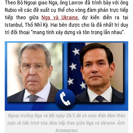
Theo Bộ Ngoại giao Nga, ông Lavrov đã trình bày với ông
Rubio về các đề xuất cụ thể cho vòng đàm phán trực tiếp
tiếp theo giữa
Nga và Ukraine
, dự kiến diễn ra tại
Istanbul, Thổ Nhĩ Kỳ. Hai bên được cho là đã nhất trí duy
trì đối thoại “mang tính xây dựng và tôn trọng lẫn nhau”.
Ngoại trưởng Nga và Mỹ ngày 28/5 đã có cuộc điện đàm thảo
luận về tiến trình hòa đàm tiếp theo giữa Nga và Ukraine. Ảnh:
Armenpress