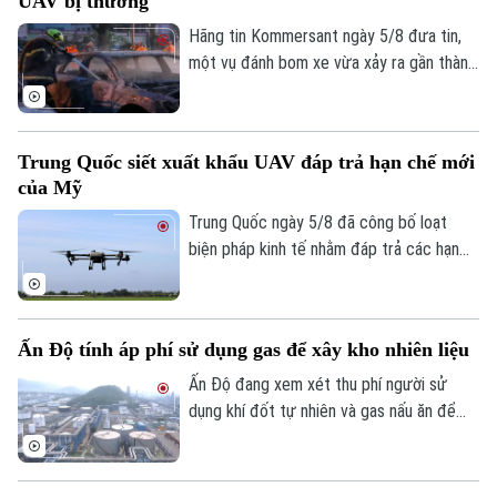
UAV bị thương
các cuộc tập kích của Nga.
Hãng tin Kommersant ngày 5/8 đưa tin,
một vụ đánh bom xe vừa xảy ra gần thành
phố Yekaterinburg, Nga, khiến một giám
đốc nhà máy sản xuất máy bay không
người lái (UAV) bị thương nặng trong khi
Trung Quốc siết xuất khẩu UAV đáp trả hạn chế mới
tài xế thiệt mạng. Đây là vụ tấn công thứ
của Mỹ
hai nhằm vào các nhà sản xuất UAV của
Nga chỉ trong vòng một tuần qua.
Trung Quốc ngày 5/8 đã công bố loạt
biện pháp kinh tế nhằm đáp trả các hạn
chế mới của Mỹ, trong đó có việc siết
xuất khẩu thiết bị bay không người lái
(UAV) và đưa 6 thực thể của Mỹ vào danh
Ấn Độ tính áp phí sử dụng gas để xây kho nhiên liệu
sách trả đũa.
Ấn Độ đang xem xét thu phí người sử
dụng khí đốt tự nhiên và gas nấu ăn để
huy động nguồn vốn cho kế hoạch xây
dựng kho dự trữ nhiên liệu chiến lược trị
giá 42 tỷ USD.