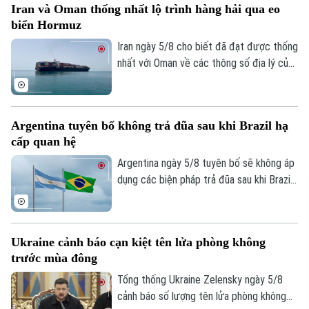
Iran và Oman thống nhất lộ trình hàng hải qua eo
biển Hormuz
Iran ngày 5/8 cho biết đã đạt được thống
nhất với Oman về các thông số địa lý của
tuyến hàng hải mới qua eo biển Hormuz -
một trong những tuyến vận tải năng lượng
quan trọng nhất thế giới.
Argentina tuyên bố không trả đũa sau khi Brazil hạ
cấp quan hệ
Argentina ngày 5/8 tuyên bố sẽ không áp
dụng các biện pháp trả đũa sau khi Brazil
hạ cấp quan hệ song phương xuống cấp
Đại biện lâm thời. Buenos Aires cho rằng,
đây là quyết định đơn phương của Brasilia
Ukraine cảnh báo cạn kiệt tên lửa phòng không
và khẳng định không muốn làm gia tăng
trước mùa đông
căng thẳng giữa hai nước láng giềng.
Tổng thống Ukraine Zelensky ngày 5/8
cảnh báo số lượng tên lửa phòng không