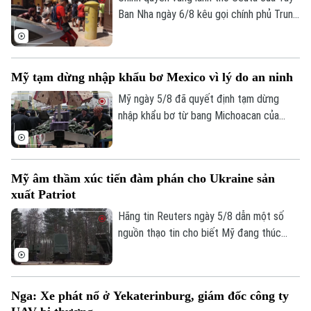
Ban Nha ngày 6/8 kêu gọi chính phủ Trung
ương hỗ trợ di dời hơn 1.100 trẻ vị thành
niên di cư không có người đi kèm vào đất
liền. Động thái này diễn ra sau khi làn sóng
Mỹ tạm dừng nhập khẩu bơ Mexico vì lý do an ninh
72.000 người di cư đổ bộ trong một tuần
qua đã khiến các trung tâm tiếp nhận tại
Mỹ ngày 5/8 đã quyết định tạm dừng
đây rơi vào trạng thái quá tải nghiêm
nhập khẩu bơ từ bang Michoacan của
trọng.
Mexico sau khi các nhân viên kiểm tra của
Bộ Nông nghiệp Mỹ (USDA) tại địa
phương này phải ngừng làm việc do các
Mỹ âm thầm xúc tiến đàm phán cho Ukraine sản
nguy cơ mất an ninh.
xuất Patriot
Hãng tin Reuters ngày 5/8 dẫn một số
nguồn thạo tin cho biết Mỹ đang thúc
đẩy đàm phán về khả năng cho phép
Ukraine sản xuất tên lửa đánh chặn
Patriot, trong bối cảnh Kiev đang thiếu
Nga: Xe phát nổ ở Yekaterinburg, giám đốc công ty
hụt loại vũ khí quan trọng này để đối phó