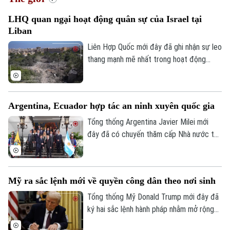
LHQ quan ngại hoạt động quân sự của Israel tại
Liban
Liên Hợp Quốc mới đây đã ghi nhận sự leo
thang mạnh mẽ nhất trong hoạt động
quân sự của Israel tại Liban kể từ cuối
tháng 6, với hàng loạt đạn pháo và các
cuộc không kích dữ dội được ghi nhận tại
Argentina, Ecuador hợp tác an ninh xuyên quốc gia
nhiều khu vực.
Tổng thống Argentina Javier Milei mới
đây đã có chuyến thăm cấp Nhà nước tới
Quito và có cuộc gặp với Tổng thống
Ecuador Daniel Noboa vào thứ Năm (ngày
6/8). Hai nhà lãnh đạo đã tiến hành ký kết
Mỹ ra sắc lệnh mới về quyền công dân theo nơi sinh
nhiều thỏa thuận quan trọng nhằm thắt
chặt quan hệ song phương trên các lĩnh
Tổng thống Mỹ Donald Trump mới đây đã
vực an ninh mạng, ô tô và dẫn độ.
ký hai sắc lệnh hành pháp nhằm mở rộng
định nghĩa về những người không đủ điều