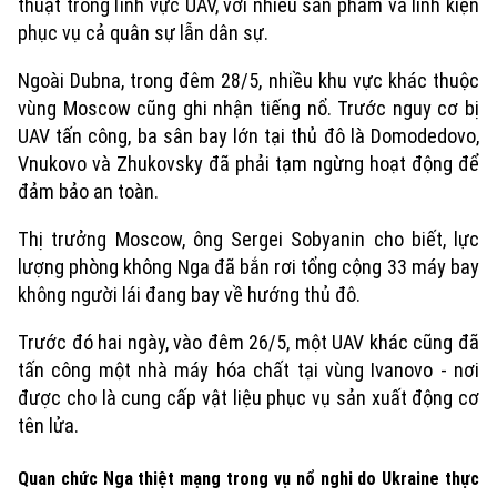
thuật trong lĩnh vực UAV, với nhiều sản phẩm và linh kiện
phục vụ cả quân sự lẫn dân sự.
Ngoài Dubna, trong đêm 28/5, nhiều khu vực khác thuộc
vùng Moscow cũng ghi nhận tiếng nổ. Trước nguy cơ bị
UAV tấn công, ba sân bay lớn tại thủ đô là Domodedovo,
Vnukovo và Zhukovsky đã phải tạm ngừng hoạt động để
đảm bảo an toàn.
Thị trưởng Moscow, ông Sergei Sobyanin cho biết, lực
lượng phòng không Nga đã bắn rơi tổng cộng 33 máy bay
không người lái đang bay về hướng thủ đô.
Trước đó hai ngày, vào đêm 26/5, một UAV khác cũng đã
tấn công một nhà máy hóa chất tại vùng Ivanovo - nơi
được cho là cung cấp vật liệu phục vụ sản xuất động cơ
tên lửa.
Quan chức Nga thiệt mạng trong vụ nổ nghi do Ukraine thực