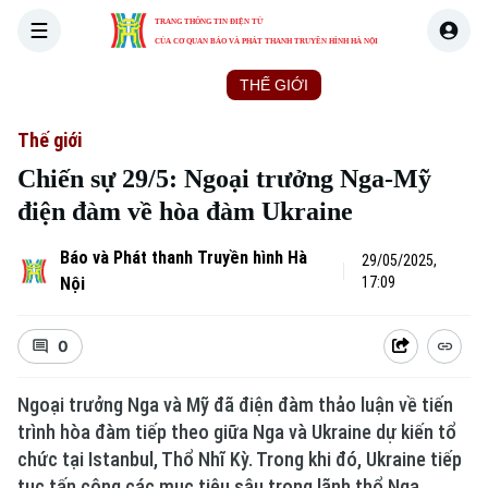
TRANG THÔNG TIN ĐIỆN TỬ
CỦA CƠ QUAN BÁO VÀ PHÁT THANH TRUYỀN HÌNH HÀ NỘI
THỜI SỰ
HÀ NỘI
THẾ GIỚI
KINH TẾ
NHÀ ĐẤT
Thế giới
Chiến sự 29/5: Ngoại trưởng Nga-Mỹ
điện đàm về hòa đàm Ukraine
Báo và Phát thanh Truyền hình Hà
29/05/2025,
Nội
17:09
0
Ngoại trưởng Nga và Mỹ đã điện đàm thảo luận về tiến
trình hòa đàm tiếp theo giữa Nga và Ukraine dự kiến tổ
chức tại Istanbul, Thổ Nhĩ Kỳ. Trong khi đó, Ukraine tiếp
tục tấn công các mục tiêu sâu trong lãnh thổ Nga.