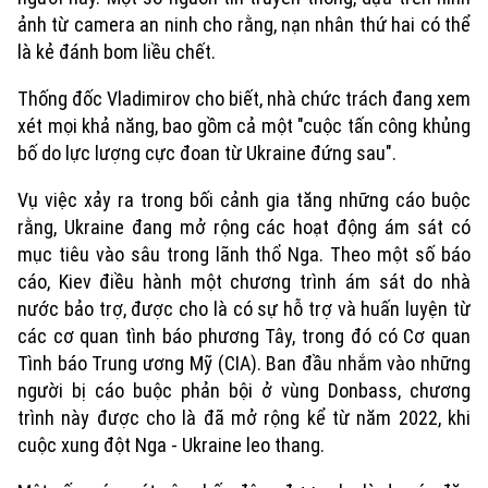
ảnh từ camera an ninh cho rằng, nạn nhân thứ hai có thể
là kẻ đánh bom liều chết.
Thống đốc Vladimirov cho biết, nhà chức trách đang xem
xét mọi khả năng, bao gồm cả một "cuộc tấn công khủng
bố do lực lượng cực đoan từ Ukraine đứng sau".
Vụ việc xảy ra trong bối cảnh gia tăng những cáo buộc
rằng, Ukraine đang mở rộng các hoạt động ám sát có
mục tiêu vào sâu trong lãnh thổ Nga. Theo một số báo
cáo, Kiev điều hành một chương trình ám sát do nhà
nước bảo trợ, được cho là có sự hỗ trợ và huấn luyện từ
các cơ quan tình báo phương Tây, trong đó có Cơ quan
Tình báo Trung ương Mỹ (CIA). Ban đầu nhắm vào những
người bị cáo buộc phản bội ở vùng Donbass, chương
Liên hệ đường dây nóng (bấm để gọi)
trình này được cho là đã mở rộng kể từ năm 2022, khi
Tòa soạn
Tòa soạn
cuộc xung đột Nga - Ukraine leo thang.
0865.116.699 (hotline)
0865.116.699