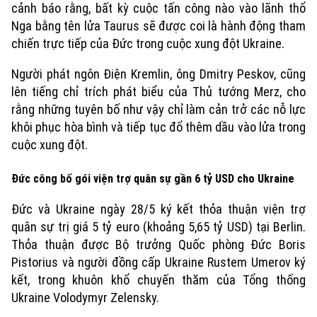
Di tích
cảnh báo rằng, bất kỳ cuộc tấn công nào vào lãnh thổ
Dinh dưỡng
Bóng đá
Giải trí
Nga bằng tên lửa Taurus sẽ được coi là hành động tham
chiến trực tiếp của Đức trong cuộc xung đột Ukraine.
Tư vấn sức khỏe
Quần vợt
Tin tức
Đã phát sóng
Người phát ngôn Điện Kremlin, ông Dmitry Peskov, cũng
Golf
lên tiếng chỉ trích phát biểu của Thủ tướng Merz, cho
Sao
rằng những tuyên bố như vậy chỉ làm cản trở các nỗ lực
khôi phục hòa bình và tiếp tục đổ thêm dầu vào lửa trong
Điện ảnh
cuộc xung đột.
Thời trang
Đức công bố gói viện trợ quân sự gần 6 tỷ USD cho Ukraine
Âm nhạc
Đức và Ukraine ngày 28/5 ký kết thỏa thuận viện trợ
quân sự trị giá 5 tỷ euro (khoảng 5,65 tỷ USD) tại Berlin.
Thỏa thuận được Bộ trưởng Quốc phòng Đức Boris
Pistorius và người đồng cấp Ukraine Rustem Umerov ký
kết, trong khuôn khổ chuyến thăm của Tổng thống
Ukraine Volodymyr Zelensky.