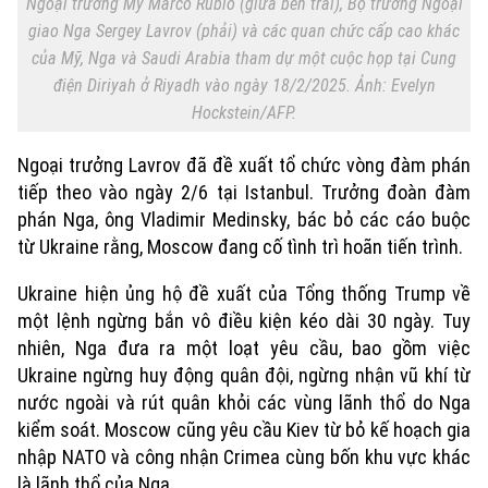
Ngoại trưởng Mỹ Marco Rubio (giữa bên trái), Bộ trưởng Ngoại
giao Nga Sergey Lavrov (phải) và các quan chức cấp cao khác
của Mỹ, Nga và Saudi Arabia tham dự một cuộc họp tại Cung
điện Diriyah ở Riyadh vào ngày 18/2/2025. Ảnh: Evelyn
Hockstein/AFP.
Ngoại trưởng Lavrov đã đề xuất tổ chức vòng đàm phán
tiếp theo vào ngày 2/6 tại Istanbul. Trưởng đoàn đàm
phán Nga, ông Vladimir Medinsky, bác bỏ các cáo buộc
từ Ukraine rằng, Moscow đang cố tình trì hoãn tiến trình.
Ukraine hiện ủng hộ đề xuất của Tổng thống Trump về
một lệnh ngừng bắn vô điều kiện kéo dài 30 ngày. Tuy
nhiên, Nga đưa ra một loạt yêu cầu, bao gồm việc
Ukraine ngừng huy động quân đội, ngừng nhận vũ khí từ
nước ngoài và rút quân khỏi các vùng lãnh thổ do Nga
kiểm soát. Moscow cũng yêu cầu Kiev từ bỏ kế hoạch gia
nhập NATO và công nhận Crimea cùng bốn khu vực khác
là lãnh thổ của Nga.