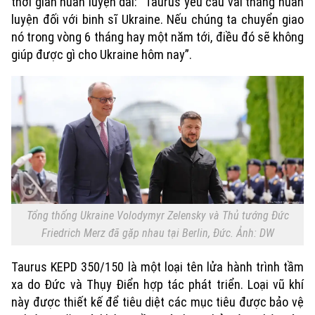
thời gian huấn luyện dài: “Taurus yêu cầu vài tháng huấn
luyện đối với binh sĩ Ukraine. Nếu chúng ta chuyển giao
nó trong vòng 6 tháng hay một năm tới, điều đó sẽ không
giúp được gì cho Ukraine hôm nay”.
Tổng thống Ukraine Volodymyr Zelensky và Thủ tướng Đức
Friedrich Merz đã gặp nhau tại Berlin, Đức. Ảnh: DW
Taurus KEPD 350/150 là một loại tên lửa hành trình tầm
xa do Đức và Thụy Điển hợp tác phát triển. Loại vũ khí
này được thiết kế để tiêu diệt các mục tiêu được bảo vệ