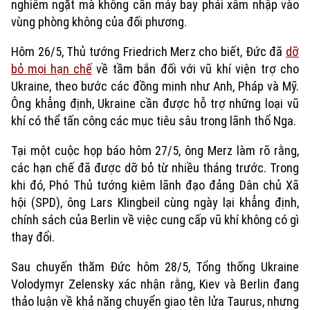
nghiêm ngặt mà không cần máy bay phải xâm nhập vào
vùng phòng không của đối phương.
Hôm 26/5, Thủ tướng Friedrich Merz cho biết, Đức đã
dỡ
bỏ mọi hạn chế
về tầm bắn đối với vũ khí viện trợ cho
Ukraine, theo bước các đồng minh như Anh, Pháp và Mỹ.
Ông khẳng định, Ukraine cần được hỗ trợ những loại vũ
khí có thể tấn công các mục tiêu sâu trong lãnh thổ Nga.
Tại một cuộc họp báo hôm 27/5, ông Merz làm rõ rằng,
các hạn chế đã được dỡ bỏ từ nhiều tháng trước. Trong
khi đó, Phó Thủ tướng kiêm lãnh đạo đảng Dân chủ Xã
hội (SPD), ông Lars Klingbeil cùng ngày lại khẳng định,
Chuyên mục
chính sách của Berlin về việc cung cấp vũ khí không có gì
thay đổi.
Thời sự
Sau chuyến thăm Đức hôm 28/5, Tổng thống Ukraine
Volodymyr Zelensky xác nhận rằng, Kiev và Berlin đang
Hà Nội
Hà Nội
thảo luận về khả năng chuyển giao tên lửa Taurus, nhưng