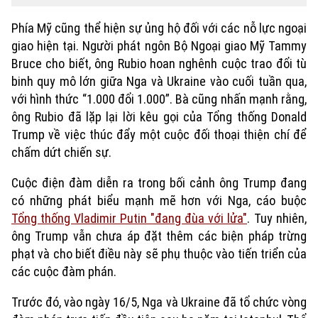
Phía Mỹ cũng thể hiện sự ủng hộ đối với các nỗ lực ngoại
giao hiện tại. Người phát ngôn Bộ Ngoại giao Mỹ Tammy
Bruce cho biết, ông Rubio hoan nghênh cuộc trao đổi tù
binh quy mô lớn giữa Nga và Ukraine vào cuối tuần qua,
với hình thức “1.000 đổi 1.000”. Bà cũng nhấn mạnh rằng,
ông Rubio đã lặp lại lời kêu gọi của Tổng thống Donald
Trump về việc thúc đẩy một cuộc đối thoại thiện chí để
chấm dứt chiến sự.
Cuộc điện đàm diễn ra trong bối cảnh ông Trump đang
có những phát biểu mạnh mẽ hơn với Nga, cáo buộc
Tổng thống Vladimir Putin "đang đùa với lửa"
. Tuy nhiên,
ông Trump vẫn chưa áp đặt thêm các biện pháp trừng
phạt và cho biết điều này sẽ phụ thuộc vào tiến triển của
các cuộc đàm phán.
Trước đó, vào ngày 16/5, Nga và Ukraine đã tổ chức vòng