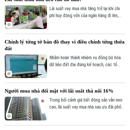
này.
Lãi suất vay mua nhà tăng trở lại khi chi
phí huy động vốn của ngân hàng đi lên,
trong khi tín dụng bất động sản vẫn được
kiểm soát, khiến người mua nhà chịu áp
lực tài chính lớn hơn.
Chỉnh lý từng tờ bản đồ thay vì điều chỉnh từng thửa
đất
Nhằm hoàn thành nhiệm vụ đồng bộ hóa
dữ liệu đất đai đúng kế hoạch, các tổ
công tác luôn tìm các phương án để
chỉnh lý, cập nhật dữ liệu đất đai đảm bảo
theo đúng yêu cầu, trong đó, việc chỉnh lý
Người mua nhà đối mặt với lãi suất thả nổi 16%
từng tờ bản đồ thay vì chỉnh lý từng thửa
đất như trước đây đã và đang được xem
Trong bối cảnh giá bất động sản vẫn neo
là giải pháp tối ưu.
cao, lãi suất vay mua nhà sau ưu đãi phổ
biến 13-15% một năm, tăng mạnh so với
Liên hệ đường dây nóng (bấm để gọi)
năm ngoái đã tạo áp lực lớn lên thanh
Tòa soạn
Tòa soạn
khoản.