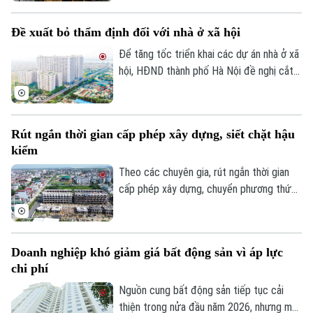
mini quanh nhiều trường đại học tại Hà
Nội bắt đầu tăng nhẹ.
Đề xuất bỏ thẩm định đối với nhà ở xã hội
Để tăng tốc triển khai các dự án nhà ở xã
hội, HĐND thành phố Hà Nội đề nghị cắt
bỏ hoàn toàn khâu "thẩm định và ra quyết
định miễn tiền sử dụng đất". Bởi khi dự án
Bản quyền thuộc về Cơ quan Báo và Phát thanh Truyền hình Hà Nội Giấy
phép số: Số 63/GP-TTDT, cấp ngày 10/05/2023
được xác định là nhà ở xã hội, doanh
Rút ngắn thời gian cấp phép xây dựng, siết chặt hậu
nghiệp sẽ được tự động miễn các thủ tục
TRANG THÔNG TIN ĐIỆN TỬ
kiểm
này để làm thủ tục giao đất.
CỦA CƠ QUAN BÁO VÀ PHÁT THANH TRUYỀN HÌNH HÀ NỘI
Theo các chuyên gia, rút ngắn thời gian
cấp phép xây dựng, chuyển phương thức
Số 3-5 Huỳnh Thúc Kháng-Phường Láng-Hà Nội
quản lý từ “tiền kiểm” sang “hậu kiểm” sẽ
Giám đốc: VŨ MINH TUẤN
góp phần nâng cao hiệu lực, hiệu quả quản
Phó Giám đốc: Nguyễn Kim Khiêm, Nguyễn Minh Đức, Nguyễn Thành Lợi
lý nhà nước trong lĩnh vực xây dựng.
Doanh nghiệp khó giảm giá bất động sản vì áp lực
chi phí
Nguồn cung bất động sản tiếp tục cải
thiện trong nửa đầu năm 2026, nhưng mặt