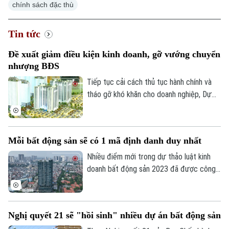
chính sách đặc thù
Chính trị
Nhịp sống Hà Nội
Thế giới
Tin tức
Xã hội
Người Hà Nội
Tin tức
Kinh tế
Đề xuất giảm điều kiện kinh doanh, gỡ vướng chuyển
An ninh trật tự
nhượng BĐS
Khoảnh khắc Hà Nội
Quân sự
Tin tức
Nhà đất
Tiếp tục cải cách thủ tục hành chính và
Công nghệ
Ẩm thực
tháo gỡ khó khăn cho doanh nghiệp, Dự
Hồ sơ
Cafe sáng
thảo Luật Kinh doanh bất động sản (sửa
Tin tức
Tàu và Xe
đổi) đề xuất cắt giảm nhiều điều kiện kinh
Người Việt 4 phương
Tài chính Ngân hàng
Đầu tư
doanh và đơn giản hóa thủ tục chuyển
Ô tô
Giáo dục
Mỗi bất động sản sẽ có 1 mã định danh duy nhất
nhượng dự án.
Doanh nghiệp
Căn hộ
Nhiều điểm mới trong dự thảo luật kinh
Tàu
Tin tức
Văn hóa
doanh bất động sản 2023 đã được công
Đất đai
bố để các chuyên gia, cộng đồng doanh
Xe máy
Tuyển sinh
nghiệp và các đơn vị liên quan cùng góp ý,
Tin tức
Sức khỏe
Kinh nghiệm
hoàn thiện. Đáng chú ý, việc định danh bất
Thị trường
Hướng nghiệp
Nghị quyết 21 sẽ "hồi sinh" nhiều dự án bất động sản
Làng nghề
động sản sẽ được bổ sung vào điều
Y tế
Thể thao