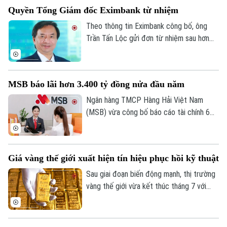
năm trước.
Quyền Tổng Giám đốc Eximbank từ nhiệm
Theo thông tin Eximbank công bố, ông
Trần Tấn Lộc gửi đơn từ nhiệm sau hơn
một năm đảm nhiệm cương vị Quyền Tổng
giám đốc, kể từ tháng 7/2025. Sau khi
ông Lộc rời vị trí, Ban điều hành Eximbank
MSB báo lãi hơn 3.400 tỷ đồng nửa đầu năm
còn 6 thành viên.
Ngân hàng TMCP Hàng Hải Việt Nam
(MSB) vừa công bố báo cáo tài chính 6
tháng đầu năm 2026 với lợi nhuận trước
thuế đạt hơn 3.400 tỷ đồng. Tổng tài sản
của ngân hàng đạt gần 441.000 tỷ đồng,
Giá vàng thế giới xuất hiện tín hiệu phục hồi kỹ thuật
tăng hơn 8% so với cuối năm 2025.
Bản quyền thuộc về Cơ quan Báo và Phát thanh Truyền hình Hà Nội Giấy
Sau giai đoạn biến động mạnh, thị trường
phép số: Số 63/GP-TTDT, cấp ngày 10/05/2023
vàng thế giới vừa kết thúc tháng 7 với
những tín hiệu phục hồi kỹ thuật đáng chú
TRANG THÔNG TIN ĐIỆN TỬ
ý. Dù giá thế giới vừa trải qua một phiên
CỦA CƠ QUAN BÁO VÀ PHÁT THANH TRUYỀN HÌNH HÀ NỘI
giảm sâu, song các chuyên gia nhận định