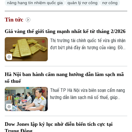
nâng hạng tín nhiệm quốc gia
quản lý nợ công
nợ công
Tin tức
Giá vàng thế giới tăng mạnh nhất kể từ tháng 2/2026
Thị trường tài chính quốc tế vừa ghi nhận
đợt bứt phá đầy ấn tượng của vàng. Đồng
USD suy yếu, lợi suất trái phiếu Kho bạc
Mỹ giảm và những tín hiệu tích cực từ
các cuộc đàm phán giữa Mỹ và Iran được
Hà Nội ban hành cẩm nang hướng dẫn làm sạch mã
cho là các yếu tố làm thay đổi tâm lý của
số thuế
giới đầu tư.
Thuế TP Hà Nội vừa biên soạn cẩm nang
hướng dẫn làm sạch mã số thuế, giúp
người nộp thuế nhận biết trạng thái mã số
thuế, xử lý các trường hợp cần cập nhật
thông tin và hạn chế phát sinh vướng mắc
Dow Jones lập kỷ lục nhờ diễn biến tích cực tại
trong quá trình thực hiện nghĩa vụ thuế.
Trung Đông