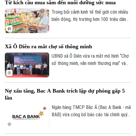
Từ kích cầu mua sắm đến nuôi dưỡng sức mua
vùng lãnh thổ, hội nghị đã khẳng định vai
trò của Hà Nội là điểm kết nối tri thức và
Trong bối cảnh kinh tế thế giới còn nhiều
hợp tác học thuật quốc tế.
biến động, thị trường hơn 100 triệu dân
tiếp tục là điểm tựa quan trọng của tăng
trưởng. Tuy nhiên, khi người tiêu dùng
ngày càng thận trọng, kích cầu không thể
Xã Ô Diên ra mắt chợ số thông minh
chỉ dựa vào khuyến mại. Yêu cầu đặt ra là
kết nối hiệu quả sản xuất với phân phối,
UBND xã Ô Diên vừa ra mắt mô hình “Chợ
mở rộng thương mại điện tử, thanh toán
số thông minh, văn minh thương mại” và
số và củng cố niềm tin thị trường.
“Tuyến đường Phan Xích thanh toán
không dùng tiền mặt”, góp phần thúc đẩy
chuyển đổi số trong hoạt động thương
Nợ xấu tăng, Bac A Bank trích lập dự phòng gấp 5
mại và từng bước xây dựng kinh tế số
lần
trên địa bàn.
Ngân hàng TMCP Bắc Á (Bac A Bank - mã
BAB) vừa công bố báo cáo tài chính quý
II/2026 với lợi nhuận trước thuế đạt 304
tỷ đồng, gần như đi ngang so với cùng kỳ