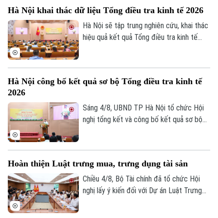
Đã phát sóng
ngoại tệ.
Hà Nội khai thác dữ liệu Tổng điều tra kinh tế 2026
Golf
Sao
Hà Nội sẽ tập trung nghiên cứu, khai thác
hiệu quả kết quả Tổng điều tra kinh tế
Điện ảnh
năm 2026 để phục vụ hoạch định chính
sách, xây dựng kịch bản phát triển kinh tế
Thời trang
- xã hội. Đây là chỉ đạo của Phó Chủ tịch
Hà Nội công bố kết quả sơ bộ Tổng điều tra kinh tế
UBND thành phố Hà Nội Nguyễn Xuân
Âm nhạc
2026
Lưu, Trưởng Ban Chỉ đạo Tổng điều tra
kinh tế năm 2026 thành phố tại Hội nghị
Sáng 4/8, UBND TP Hà Nội tổ chức Hội
tổng kết và công bố kết quả sơ bộ Tổng
nghị tổng kết và công bố kết quả sơ bộ
điều tra kinh tế năm 2026.
Tổng điều tra kinh tế năm 2026. Hội nghị
do Phó Chủ tịch UBND thành phố Nguyễn
Xuân Lưu, Trưởng Ban Chỉ đạo Tổng điều
Hoàn thiện Luật trưng mua, trưng dụng tài sản
tra kinh tế năm 2026 thành phố Hà Nội
chủ trì.
Chiều 4/8, Bộ Tài chính đã tổ chức Hội
nghị lấy ý kiến đối với Dự án Luật Trưng
mua, trưng dụng tài sản (sửa đổi), nhằm
hoàn thiện cơ sở pháp lý về huy động