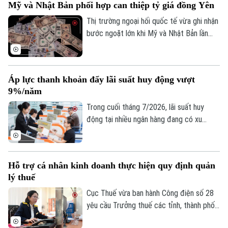
Mỹ và Nhật Bản phối hợp can thiệp tỷ giá đồng Yên
Số 3-5 Huỳnh Thúc Kháng-Phường Láng-Hà Nội
kim loại quý đang dần hình thành nền giá
vững chắc, tạo tiền đề cho khả năng đảo
Thị trường ngoại hối quốc tế vừa ghi nhận
Giám đốc: VŨ MINH TUẤN
chiều trong trung hạn.
bước ngoặt lớn khi Mỹ và Nhật Bản lần
Phó Giám đốc: Nguyễn Kim Khiêm, Nguyễn Minh Đức, Nguyễn Thành Lợi
đầu tiên sau gần 30 năm phối hợp can
thiệp trực tiếp để hỗ trợ đồng Yên. Động
thái này diễn ra trong bối cảnh đồng nội
Áp lực thanh khoản đẩy lãi suất huy động vượt
tệ Nhật Bản liên tục suy yếu, đe dọa đến
9%/năm
ổn định kinh tế khu vực.
Trong cuối tháng 7/2026, lãi suất huy
động tại nhiều ngân hàng đang có xu
hướng tăng trở lại, thậm chí vượt 9%/năm
với các kỳ hạn và điều kiện đặc biệt. Diễn
biến này phản ánh áp lực cân đối nguồn
Hỗ trợ cá nhân kinh doanh thực hiện quy định quản
vốn trong bối cảnh tín dụng tăng nhanh
lý thuế
hơn huy động, thanh khoản hệ thống chịu
nhiều sức ép và nhu cầu vốn của nền kinh
Cục Thuế vừa ban hành Công điện số 28
tế tiếp tục gia tăng.
yêu cầu Trưởng thuế các tỉnh, thành phố
tập trung nguồn lực hỗ trợ hộ, cá nhân