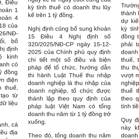
9, Điều
Trườn
kỳ tính thuế có doanh thu lũy
khoản 1
thành 
kế trên 1 tỷ đồng.
hoản 4
dự kiế
 18 của
Nghị định cũng bổ sung khoản
kỳ tí
6/NĐ-
15 Điều 4 Nghị định số
đồng 
ổi, bổ
320/2025/NĐ-CP ngày 15-12-
phải 
hị định
2025 của Chính phủ quy định
doanh 
ộ kinh
chi tiết một số điều và biện
thuế,
oanh có
pháp để tổ chức, hướng dẫn
thu th
tỷ đồng
thi hành Luật Thuế thu nhập
vượt m
ơn điện
doanh nghiệp là thu nhập của
nghiệ
 thuế,
doanh nghiệp, tổ chức được
thuế 
tạo từ
thành lập theo quy định của
theo 
dữ liệu
pháp luật Việt Nam có tổng
tính t
doanh thu năm từ 1 tỷ đồng trở
Quy đị
xuống.
anh, cá
này k
iều địa
Theo đó, tổng doanh thu năm
doanh