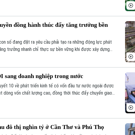
uyền đồng hành thúc đẩy tăng trưởng bền
 con số đang đặt ra yêu cầu phải tạo ra những động lực phát
tăng trưởng nhanh chỉ thực sự bền vững khi được xây dựng
 đổi mới sáng tạo, chuyển đổi số và chuyển đổi xanh. Và vai
ếu tố quan trọng để hiện thực hóa mục tiêu này.
DI sang doanh nghiệp trong nước
quyết 10 về phát triển kinh tế có vốn đầu tư nước ngoài được
t dòng vốn chất lượng cao, đồng thời thúc đẩy chuyển giao
doanh nghiệp trong nước.
u đô thị nghìn tỷ ở Cần Thơ và Phú Thọ