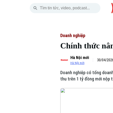
Thứ Bảy
THỜI SỰ
HÀ NỘI
THẾ GIỚI
08 Tháng 08, 2026
Hà Nội
Nhịp sống Hà Nộ
Tin tức
Doanh nghiệp
Chính thức nân
Chính trị
Người Hà Nội
Quân s
Hà Nội mới
Xã hội
Khoảnh khắc Hà 
Hồ sơ
30/04/2026
Hà Nội mới
An ninh trật tự
Ẩm thực
Người V
Doanh nghiệp có tổng doanh 
thu trên 1 tỷ đồng mới nộp t
Công nghệ