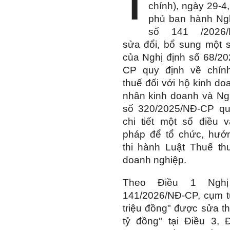
T
chính), ngày 29-4
phủ ban hành Ngh
số 141 /2026/
sửa đổi, bổ sung một 
của Nghị định số 68/2
CP quy định về chín
thuế đối với hộ kinh do
nhân kinh doanh và Ng
số 320/2025/NĐ-CP qu
chi tiết một số điều 
pháp để tổ chức, hướ
thi hành Luật Thuế th
doanh nghiệp.
Theo Điều 1 Nghị
141/2026/NĐ-CP, cụm t
triệu đồng" được sửa t
tỷ đồng" tại Điều 3, 