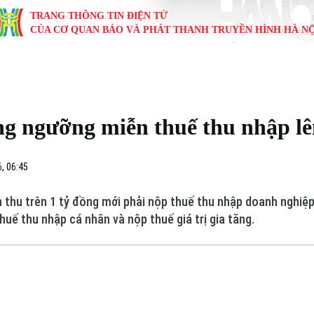
TRANG THÔNG TIN ĐIỆN TỬ
CỦA CƠ QUAN BÁO VÀ PHÁT THANH TRUYỀN HÌNH HÀ NỘ
KINH TẾ
NHÀ ĐẤT
TÀU VÀ XE
GIÁO DỤC
VĂN HÓA
SỨC KHỎ
i
Tin tức
Tin tức
Ô tô
Tin tức
Tin tức
Y tế
g ngưỡng miễn thuế thu nhập lê
ự
Cafe sáng
Đầu tư
Tàu
Tuyển sinh
Làng nghề
Dinh dư
Nội
Tài chính Ngân hàng
Căn hộ
Xe máy
Hướng nghiệp
Di tích
Tư vấn 
, 06:45
iệt 4 phương
Doanh nghiệp
Đất đai
Thị trường
thu trên 1 tỷ đồng mới phải nộp thuế thu nhập doanh nghiệ
huế thu nhập cá nhân và nộp thuế giá trị gia tăng.
Kinh nghiệm
Đánh giá