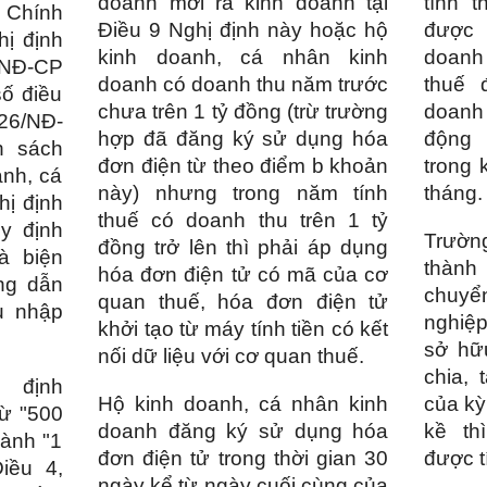
doanh mới ra kinh doanh tại
tính 
, Chính
Điều 9 Nghị định này hoặc hộ
được 
ị định
kinh doanh, cá nhân kinh
doanh 
NĐ-CP
doanh có doanh thu năm trước
thuế 
số điều
chưa trên 1 tỷ đồng (trừ trường
doanh
026/NĐ-
hợp đã đăng ký sử dụng hóa
động 
h sách
đơn điện từ theo điểm b khoản
trong 
anh, cá
này) nhưng trong năm tính
tháng.
hị định
thuế có doanh thu trên 1 tỷ
y định
Trườn
đồng trở lên thì phải áp dụng
và biện
thành
hóa đơn điện tử có mã của cơ
ng dẫn
chuyể
quan thuế, hóa đơn điện tử
u nhập
nghiệp
khởi tạo từ máy tính tiền có kết
sở hữ
nối dữ liệu với cơ quan thuế.
chia, 
 định
Hộ kinh doanh, cá nhân kinh
của kỳ
ừ "500
doanh đăng ký sử dụng hóa
kề th
hành "1
đơn điện tử trong thời gian 30
được t
Điều 4,
ngày kể từ ngày cuối cùng của