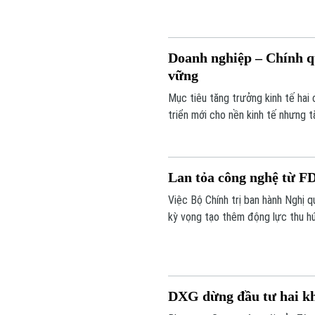
Doanh nghiệp – Chính q
vững
Mục tiêu tăng trưởng kinh tế hai
triển mới cho nền kinh tế nhưng 
trên nền tảng khoa học công nghệ,
trò kiến tạo của chính quyền là y
Lan tỏa công nghệ từ F
Việc Bộ Chính trị ban hành Nghị 
kỳ vọng tạo thêm động lực thu hú
công nghệ và nâng cao năng lực 
DXG dừng đầu tư hai kh