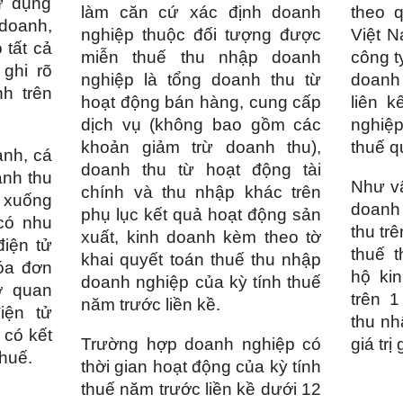
ử dụng
làm căn cứ xác định doanh
theo 
 doanh,
nghiệp thuộc đối tượng được
Việt N
 tất cả
miễn thuế thu nhập doanh
công t
ghi rõ
nghiệp là tổng doanh thu từ
doanh
h trên
hoạt động bán hàng, cung cấp
liên k
dịch vụ (không bao gồm các
nghiệp
khoản giảm trừ doanh thu),
thuế q
anh, cá
doanh thu từ hoạt động tài
anh thu
Như vậ
chính và thu nhập khác trên
 xuống
doanh
phụ lục kết quả hoạt động sản
có nhu
thu tr
xuất, kinh doanh kèm theo tờ
iện tử
thuế 
khai quyết toán thuế thu nhập
óa đơn
hộ ki
doanh nghiệp của kỳ tính thuế
ơ quan
trên 
năm trước liền kề.
iện tử
thu nh
 có kết
Trường hợp doanh nghiệp có
giá trị
thuế.
thời gian hoạt động của kỳ tính
thuế năm trước liền kề dưới 12