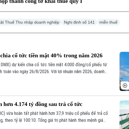
ộp thành công tờ khai thuế quý I
ật Thuế Thu nhập doanh nghiệp
Nghị định số 141
miễn thuế
chia cổ tức tiền mặt 40% trong năm 2026
MX) dự kiến chia cổ tức tiền mặt 4.000 đồng/cổ phiếu từ
anh toán vào ngày 26/8/2026. Với lợi nhuận năm 2026, doanh
a 4.000 đồng/cổ phiếu, tương đương tỷ lệ 40%, dự kiến thực
ên hơn 4.174 tỷ đồng sau trả cổ tức
C) vừa hoàn tất phát hành hơn 37,9 triệu cổ phiếu để trả cổ
 theo tỷ lệ 100:10. Tổng giá trị phát hành theo mệnh giá
ợi nhuận sau thuế chưa phân phối.