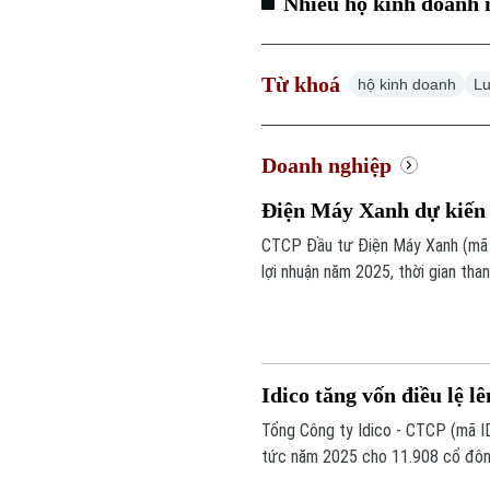
Nhiều hộ kinh doanh n
Từ khoá
hộ kinh doanh
Lu
Doanh nghiệp
Điện Máy Xanh dự kiến 
CTCP Đầu tư Điện Máy Xanh (mã D
lợi nhuận năm 2025, thời gian th
nghiệp tiếp tục lên kế hoạch chi
hiện thành hai đợt.
Idico tăng vốn điều lệ l
Tổng Công ty Idico - CTCP (mã ID
tức năm 2025 cho 11.908 cổ đông,
gần 379,5 tỷ đồng, nguồn vốn từ l