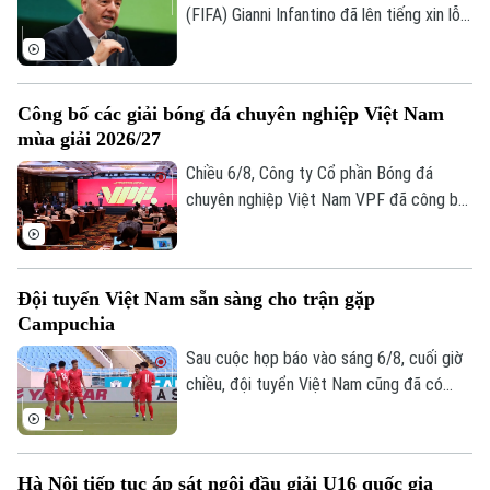
(FIFA) Gianni Infantino đã lên tiếng xin lỗi
về nỗ lực bị chỉ trích là đáng hổ thẹn
nhằm thương mại hóa World Cup, nhưng
kiên quyết không từ chức.
Công bố các giải bóng đá chuyên nghiệp Việt Nam
mùa giải 2026/27
Chiều 6/8, Công ty Cổ phần Bóng đá
chuyên nghiệp Việt Nam VPF đã công bố
các giải bóng đá chuyên nghiệp Việt Nam
mùa giải 2026/2027. Trong đó, được quan
tâm nhất là lễ bốc thăm và xếp lịch thi
Đội tuyển Việt Nam sẵn sàng cho trận gặp
đấu chính thức cho giải V.League 1 mùa
Campuchia
giải năm nay.
Sau cuộc họp báo vào sáng 6/8, cuối giờ
chiều, đội tuyển Việt Nam cũng đã có
buổi tập cuối trên SVĐ Quốc gia Mỹ Đình
để làm quen sân đấu chính thức. Tinh thần
của toàn đội đang lên cao sau trận thắng
Hà Nội tiếp tục áp sát ngôi đầu giải U16 quốc gia
tưng bừng trước Indonesia ngay trên sân