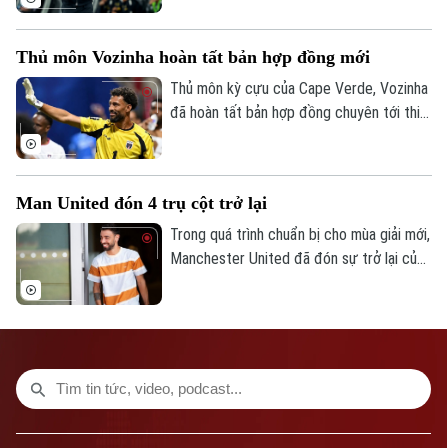
mới.
Số 3-5 Huỳnh Thúc Kháng-Phường Láng-Hà Nội
Thủ môn Vozinha hoàn tất bản hợp đồng mới
Giám đốc: VŨ MINH TUẤN
Thủ môn kỳ cựu của Cape Verde, Vozinha
Phó Giám đốc: Nguyễn Kim Khiêm, Nguyễn Minh Đức, Nguyễn Thành Lợi
đã hoàn tất bản hợp đồng chuyên tới thi
đấu cho CLB Chile - Colo Colo sáu tháng,
kèm theo khả năng gia hạn thêm một năm.
Man United đón 4 trụ cột trở lại
Trong quá trình chuẩn bị cho mùa giải mới,
Manchester United đã đón sự trở lại của
bốn trụ cột gồm Bruno Fernandes, Diogo
Dalot, Matheus Cunha và Noussair
Mazraoui sau kỳ World Cup 2026.