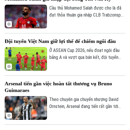
Cầu thủ Mohamed Salah được cho là đã
đạt thỏa thuận gia nhập CLB Trabzonspor
theo dạng chuyển nhượng tự do sau khi
chia tay Liverpool vào cuối mùa giải
2025/26.
Đội tuyển Việt Nam giữ lợi thế để chiếm ngôi đầu
Ở ASEAN Cup 2026, nếu đoạt ngôi đầu
bảng A và vượt qua bán kết, đội tuyển
Liên hệ đường dây nóng (bấm để gọi)
Việt Nam sẽ đá trận chung kết lượt về
Tòa soạn
Tòa soạn
trên sân nhà Mỹ Đình. Mục tiêu đầu tiên là
ngôi đầu đã ở rất gần thầy trò HLV Kim
0865.116.699 (hotline)
0865.116.699
Arsenal tiến gần việc hoàn tất thương vụ Bruno
Sang Sik, khi chúng ta có những lợi thế rõ
Guimaraes
ràng trước lượt trận cuối vòng bảng với
Campuchia sau đây 2 ngày.
Theo chuyên gia chuyển nhượng David
Ornstein, Arsenal đang tiến rất gần tới
việc chiêu mộ tiền vệ Bruno Guimaraes từ
Newcastle United khi hai CLB đã tiến sát
thỏa thuận toàn diện và ngôi sao người