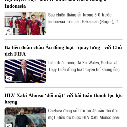
Indonesia
Sau chiến thắng ấn tượng 3-0 trước
Indonesia trên sân Pakansari (Bogor), đội
tuyển Việt Nam đã trở về Hà Nội để
chuẩn bị cho lượt trận cuối bảng A
ASEAN Cup 2026 gặp Campuchia.
Ba liên đoàn châu Âu đồng loạt "quay lưng" với Chủ
tịch FIFA
Liên đoàn bóng đá Xứ Wales, Serbia và
Thụy Điển đồng loạt tuyên bố không ủng
hộ Gianni Infantino tái đắc cử Chủ tịch
FIFA, khiến cuộc khủng hoảng quyền lực
tại cơ quan bóng đá thế giới tiếp tục leo
HLV Xabi Alonso ‘đối mặt’ với bài toán thanh lọc lực
thang.
Bản quyền thuộc về Cơ quan Báo và Phát thanh Truyền hình Hà Nội Giấy
lượng
phép số: Số 63/GP-TTDT, cấp ngày 10/05/2023
Chelsea đang sở hữu tới 46 cầu thủ đội
TRANG THÔNG TIN ĐIỆN TỬ
một. Điều đó buộc HLV Xabi Alonso phải
sớm thanh lọc lực lượng trước mùa giải
CỦA CƠ QUAN BÁO VÀ PHÁT THANH TRUYỀN HÌNH HÀ NỘI