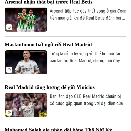
Arsenal nhận thất bại trước Real Betis
trận tranh Siêu cúp châu Âu gặp Aston
Villa vào ngày 12/8.
Arsenal tiếp tục gây thất vọng ở giai đoạn
tiền mùa giải khi để Real Betis đánh bại 3-
1 tại Dublin.
Mastantuono bất ngờ rời Real Madrid
Từng là niềm hy vọng về thế hệ mới tại
câu lạc bộ Real Madrid, nhưng mới đây
cầu thủ người Argentina Mastatuono đã
gây bất ngờ khi phải rời đội bóng Hoàng
gia Tây Ban Nha theo dạng cho mượn.
Real Madrid tăng lương để giữ Vinicius
Ban lãnh đạo CLB Real Madrid chuẩn bị
có cuộc gặp quan trọng với đại diện của
Vinicius, nhằm nối lại đàm phán gia hạn với
ngôi sao người Brazil.
Mohamed Salah gia nhập đội bóng Thổ Nhĩ Kỳ