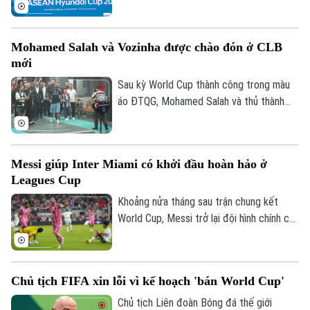
khuôn khổ lượt cuối vòng bảng ASEAN
Tin tức
Đã phát sóng
Cup 2026. Sáng 6/8, hai đội cũng đã có
Golf
cuộc họp báo để chia sẻ thông tin trước
Sao
Mohamed Salah và Vozinha được chào đón ở CLB
trận.
mới
Điện ảnh
Sau kỳ World Cup thành công trong màu
Thời trang
áo ĐTQG, Mohamed Salah và thủ thành
Vozinha vừa có bến đỗ mới và đều được
Âm nhạc
các CĐV chào đón như những người hùng.
Messi giúp Inter Miami có khởi đầu hoàn hảo ở
Leagues Cup
Khoảng nửa tháng sau trận chung kết
World Cup, Messi trở lại đội hình chính của
Inter Miami; anh lập tức ghi bàn với cú
đúp và 1 kiến tạo để vượt mốc 920 bàn
trong sự nghiệp, trong trận thắng San
Chủ tịch FIFA xin lỗi vì kế hoạch 'bán World Cup'
Luis (Mexico) tỷ số 4-2 vào sáng nay.
Chủ tịch Liên đoàn Bóng đá thế giới