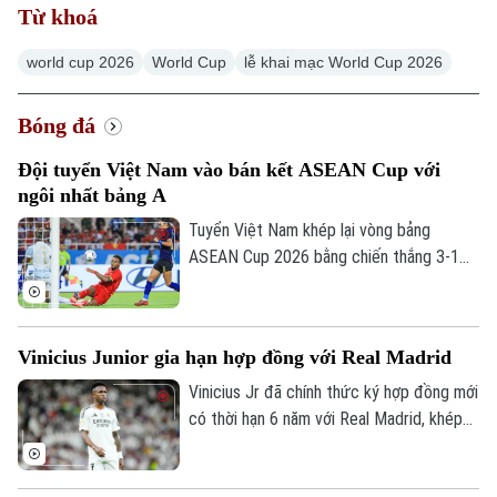
Từ khoá
world cup 2026
World Cup
lễ khai mạc World Cup 2026
Bóng đá
Đội tuyển Việt Nam vào bán kết ASEAN Cup với
ngôi nhất bảng A
Tuyển Việt Nam khép lại vòng bảng
ASEAN Cup 2026 bằng chiến thắng 3-1
trước Campuchia trên sân Mỹ Đình. Đình
Bắc tỏa sáng với cú đúp, giúp thầy trò
HLV Kim Sang-sik giành trọn 3 điểm và
Vinicius Junior gia hạn hợp đồng với Real Madrid
tạo đà thuận lợi trước vòng bán kết.
Vinicius Jr đã chính thức ký hợp đồng mới
có thời hạn 6 năm với Real Madrid, khép
lại những đồn đoán về khả năng chuyển
đến Arsenal.