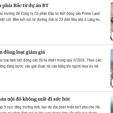
 phía Bắc từ dự án BT
hủ trương để Công ty Cổ phần Đầu tư Bất động sản Prime Land
ặt cắt 48m kết nối từ đường tỉnh lộ 23 đến Khu nhà ở Làng hoa
ợp đồng BT không yêu cầu thanh toán từ ngân sách nhà nước, góp
t động sản.
n đồng loạt giảm giá
ều loại hình bất động sản đã hạ nhiệt trong quý II/2026. Theo các
rường đang bước vào giai đoạn tái cân bằng khi người mua ưu tiên
 có giá trị khai thác bền vững.
ản nội đô không mất đi sức hút
p 9 cực tăng trưởng mới, tạo dư địa phát triển bứt phá cho Hà