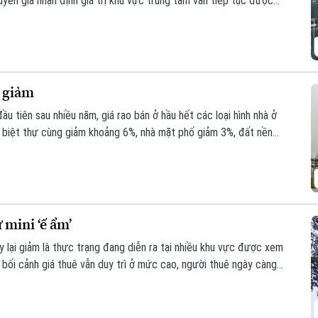
uyên gia nhận định giá trị khu vực trung tâm vẫn tiếp tục được
 cạn kiệt cùng lợi thế thương mại vượt trội.
t giảm
u tiên sau nhiều năm, giá rao bán ở hầu hết các loại hình nhà ở
và biệt thự cùng giảm khoảng 6%, nhà mặt phố giảm 3%, đất nền
 ngang.
 mini ‘ế ẩm’
 lại giảm là thực trạng đang diễn ra tại nhiều khu vực được xem
g bối cảnh giá thuê vẫn duy trì ở mức cao, người thuê ngày càng
ăn hộ cho thuê bước vào giai đoạn cạnh tranh gay gắt.