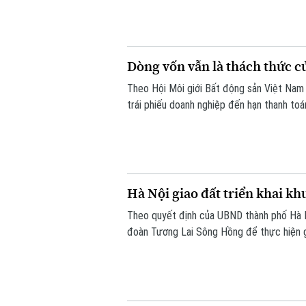
vực.
Dòng vốn vẫn là thách thức c
Theo Hội Môi giới Bất động sản Việt Nam
trái phiếu doanh nghiệp đến hạn thanh to
bài toán dòng vốn vẫn là một trong những
trong thời gian tới.
Hà Nội giao đất triển khai kh
Theo quyết định của UBND thành phố Hà N
đoàn Tương Lai Sông Hồng để thực hiện gi
thành công tác giải phóng mặt bằng.