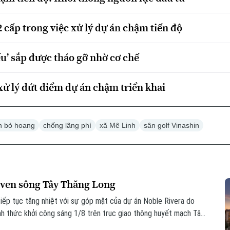
 cấp trong việc xử lý dự án chậm tiến độ
u’ sắp được tháo gỡ nhờ cơ chế
, xử lý dứt điểm dự án chậm triển khai
n bỏ hoang
chống lãng phí
xã Mê Linh
sân golf Vinashin
D ven sông Tây Thăng Long
tiếp tục tăng nhiệt với sự góp mặt của dự án Noble Rivera do
h thức khởi công sáng 1/8 trên trục giao thông huyết mạch Tây
n hứa hẹn sẽ giải cơn khát nguồn cung phân khúc cao cấp tại khu