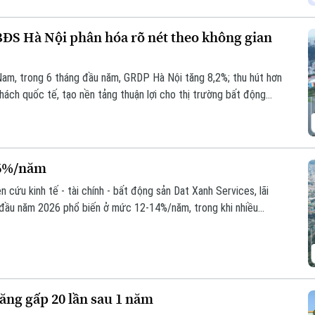
BĐS Hà Nội phân hóa rõ nét theo không gian
am, trong 6 tháng đầu năm, GRDP Hà Nội tăng 8,2%; thu hút hơn
khách quốc tế, tạo nền tảng thuận lợi cho thị trường bất động
16%/năm
cứu kinh tế - tài chính - bất động sản Dat Xanh Services, lãi
 đầu năm 2026 phổ biến ở mức 12-14%/năm, trong khi nhiều
n 15-16%/năm, qua đó khiến thanh khoản thị trường trong nửa đầu
ăng gấp 20 lần sau 1 năm