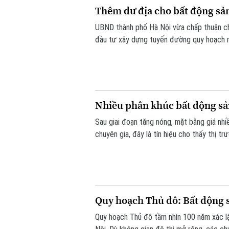
Thêm dư địa cho bất động sản
UBND thành phố Hà Nội vừa chấp thuận c
đầu tư xây dựng tuyến đường quy hoạch m
Tiền Phong, xã Mê Linh theo hình thức h
phần tạo động lực triển khai các dự án bấ
Nhiều phân khúc bất động sả
Sau giai đoạn tăng nóng, mặt bằng giá nhi
chuyên gia, đây là tín hiệu cho thấy thị t
những sản phẩm đáp ứng nhu cầu ở thực và
Quy hoạch Thủ đô: Bất động s
Quy hoạch Thủ đô tầm nhìn 100 năm xác lậ