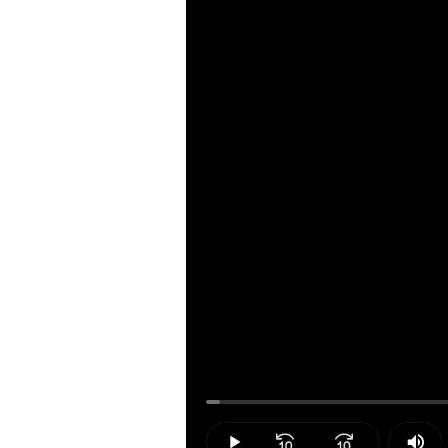
Loaded
:
1.49%