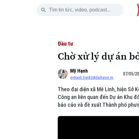
Thứ Bảy
THỜI SỰ
HÀ NỘI
THẾ GIỚI
08 Tháng 08, 2026
Hà Nội
Nhịp sống Hà Nộ
Tin tức
Đầu tư
Chờ xử lý dự án b
Chính trị
Người Hà Nội
Quân s
Mỹ Hạnh
Xã hội
Khoảnh khắc Hà 
Hồ sơ
07/05/20
myhanh.tran83@daihanoi.vn
An ninh trật tự
Ẩm thực
Người V
Theo đại diện xã Mê Linh, hiện Sở 
Công an liên quan đến Dự án Khu đô
Công nghệ
báo cáo và đề xuất Thành phố phươ
Skip Ad