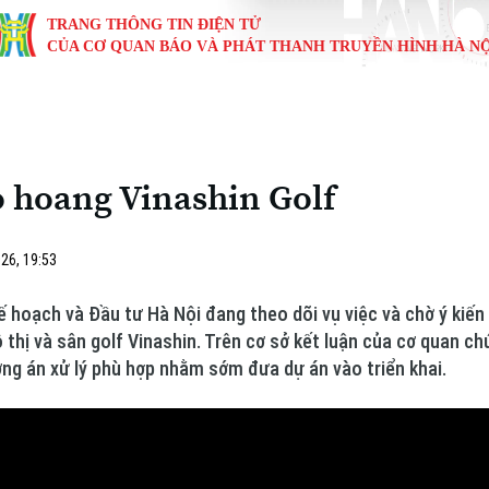
TRANG THÔNG TIN ĐIỆN TỬ
CỦA CƠ QUAN BÁO VÀ PHÁT THANH TRUYỀN HÌNH HÀ NỘ
KINH TẾ
NHÀ ĐẤT
TÀU VÀ XE
GIÁO DỤC
VĂN HÓA
SỨC KHỎ
i
Tin tức
Tin tức
Ô tô
Tin tức
Tin tức
Y tế
ỏ hoang Vinashin Golf
ự
Cafe sáng
Đầu tư
Tàu
Tuyển sinh
Làng nghề
Dinh dư
Nội
Tài chính Ngân hàng
Căn hộ
Xe máy
Hướng nghiệp
Di tích
Tư vấn 
26, 19:53
iệt 4 phương
Doanh nghiệp
Đất đai
Thị trường
Kế hoạch và Đầu tư Hà Nội đang theo dõi vụ việc và chờ ý kiế
 thị và sân golf Vinashin. Trên cơ sở kết luận của cơ quan c
Kinh nghiệm
Đánh giá
ng án xử lý phù hợp nhằm sớm đưa dự án vào triển khai.