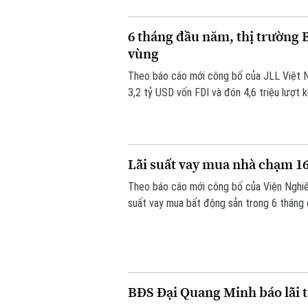
6 tháng đầu năm, thị trường 
vùng
Theo báo cáo mới công bố của JLL Việt N
3,2 tỷ USD vốn FDI và đón 4,6 triệu lượt 
sản.
Lãi suất vay mua nhà chạm 
Theo báo cáo mới công bố của Viện Nghiên 
suất vay mua bất động sản trong 6 tháng
khoản vay theo cơ chế thả nổi đã tăng lê
năm nay giảm mạnh.
BĐS Đại Quang Minh báo lãi t