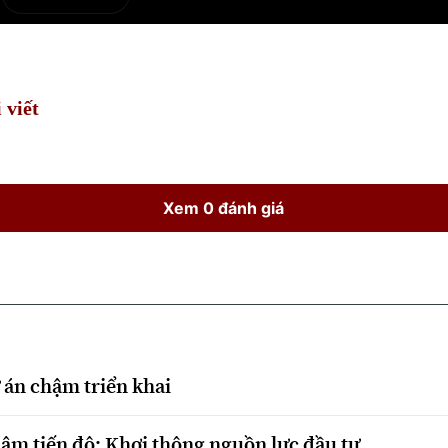
e
Current
Duration
Time
 viết
Xem 0 đánh giá
 án chậm triển khai
hậm tiến độ: Khơi thông nguồn lực đầu tư