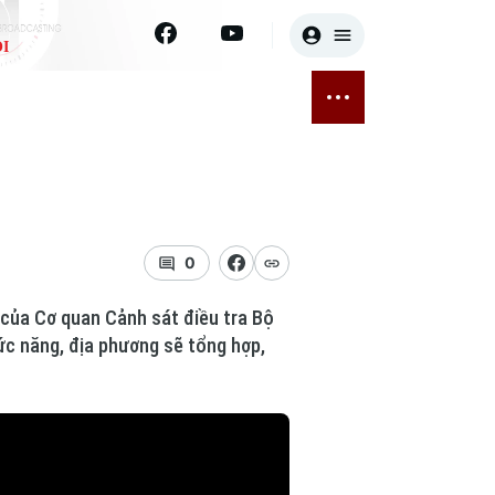
I
E
THỂ THAO
GIẢI TRÍ
ĐÃ PHÁT SÓNG
Bóng đá
Tin tức
ỡng
Quần vợt
Sao
sức khỏe
Golf
Điện ảnh
0
Thời trang
n của Cơ quan Cảnh sát điều tra Bộ
hức năng, địa phương sẽ tổng hợp,
Âm nhạc