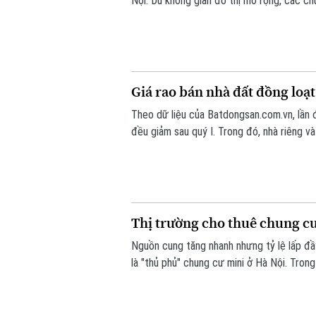
Nội. Dù không gian đô thị mở rộng, các ch
củng cố và gia tăng nhờ quỹ đất ngày càng
Giá rao bán nhà đất đồng loạ
Theo dữ liệu của Batdongsan.com.vn, lần đầ
đều giảm sau quý I. Trong đó, nhà riêng 
giảm 2%, trong khi giá chung cư cơ bản đi
Thị trường cho thuê chung cư
Nguồn cung tăng nhanh nhưng tỷ lệ lấp đầy
là "thủ phủ" chung cư mini ở Hà Nội. Tron
có nhiều lựa chọn hơn, khiến thị trường c