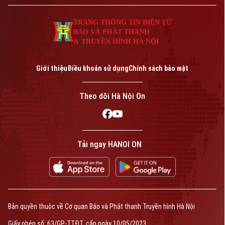
TRANG THÔNG TIN ĐIỆN TỬ
BÁO VÀ PHÁT THANH
& TRUYỀN HÌNH HÀ NỘI
Giới thiệu
Điều khoản sử dụng
Chính sách bảo mật
Theo dõi Hà Nội On
Tải ngay HANOI ON
Bản quyền thuộc về Cơ quan Báo và Phát thanh Truyền hình Hà Nội
Giấy phép số: 63/GP-TTĐT, cấp ngày 10/05/2023