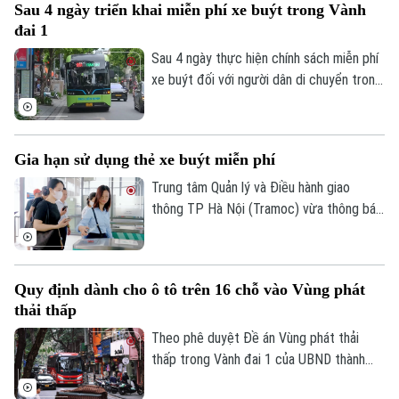
Sau 4 ngày triển khai miễn phí xe buýt trong Vành
miễn phí khi sử dụng xe buýt trợ giá.
đai 1
Người dân có thể đăng ký online và lựa
chọn nhận thẻ trực tiếp hoặc qua dịch vụ
Sau 4 ngày thực hiện chính sách miễn phí
chuyển phát.
xe buýt đối với người dân di chuyển trong
khu vực Vành đai 1, nhiều hành khách đã
bước đầu làm quen với việc sử dụng thẻ
vé điện tử, đồng thời chủ động hơn trong
Gia hạn sử dụng thẻ xe buýt miễn phí
việc lựa chọn phương tiện công cộng cho
nhu cầu đi lại.
Trung tâm Quản lý và Điều hành giao
thông TP Hà Nội (Tramoc) vừa thông báo
gia hạn thời gian sử dụng thẻ miễn phí
mẫu cũ (thẻ không gắn chip) dành cho
các đối tượng được hưởng chính sách đi
Quy định dành cho ô tô trên 16 chỗ vào Vùng phát
xe buýt miễn phí. Thẻ được áp dụng trên
thải thấp
các tuyến xe buýt có trợ giá trên địa bàn
Hà Nội.
Theo phê duyệt Đề án Vùng phát thải
thấp trong Vành đai 1 của UBND thành
phố Hà Nội, xe từ 16 chỗ trở lên chỉ