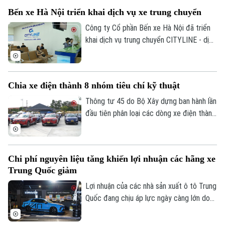
Quần vợt
là phân khúc xe tải hạng nặng.
Tin tức
Đã phát sóng
Bến xe Hà Nội triển khai dịch vụ xe trung chuyển
Golf
Công ty Cổ phần Bến xe Hà Nội đã triển
Sao
khai dịch vụ trung chuyển CITYLINE - dịch
vụ giúp kết nối hành khách từ nhà đến bến
Điện ảnh
xe và từ bến xe về nhà, gia tăng tiện ích
và tạo dựng hình ảnh bến xe thân thiện,
Thời trang
Chia xe điện thành 8 nhóm tiêu chí kỹ thuật
hiện đại, xây dựng hệ sinh thái phục vụ
Âm nhạc
hành khách ngày càng hoàn thiện.
Thông tư 45 do Bộ Xây dựng ban hành lần
đầu tiên phân loại các dòng xe điện thành
8 nhóm với tiêu chí kỹ thuật cụ thể.
Chi phí nguyên liệu tăng khiến lợi nhuận các hãng xe
Trung Quốc giảm
Lợi nhuận của các nhà sản xuất ô tô Trung
Quốc đang chịu áp lực ngày càng lớn do
giá nguyên liệu đầu vào tăng mạnh.