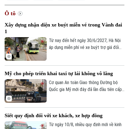
Ô tô
Xây dựng nhận diện xe buýt miễn vé trong Vành đai
1
Từ nay đến hết ngày 30/6/2027, Hà Nội
áp dụng miễn phí vé xe buýt trợ giá đối
với hành khách di chuyển trong phạm vi
Vành đai 1 trên 45 tuyến buýt, nhằm
khuyến khích người dân sử dụng phương
Mỹ cho phép triển khai taxi tự lái không vô lăng
tiện giao thông công cộng. Để triển khai
hiệu quả, Thành phố yêu cầu cần xây dựng
Cơ quan An toàn Giao thông Đường bộ
nhận diện với các tuyến xe buýt này.
Quốc gia Mỹ mới đây đã lần đầu tiên cấp
phép cho Zoox – công ty xe tự lái của
Amazon được triển khai thương mại có
giới hạn dịch vụ xe taxi tự lái không có vô
Siết quy định đối với xe khách, xe hợp đồng
lăng và các thiết bị điều khiển truyền
thống, đánh dấu bước đột phá lớn đối với
Từ ngày 10/8, nhiều quy định mới về kinh