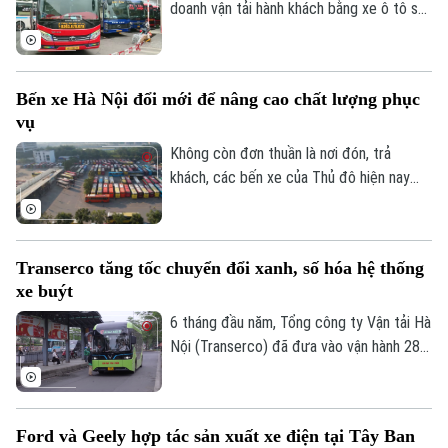
ngành công nghiệp xe tự hành tại Mỹ.
doanh vận tải hành khách bằng xe ô tô sẽ
chính thức có hiệu lực. Trong đó, hoạt
động của xe hợp đồng được siết chặt.
Bến xe Hà Nội đổi mới để nâng cao chất lượng phục
vụ
Không còn đơn thuần là nơi đón, trả
khách, các bến xe của Thủ đô hiện nay
đang từng bước trở thành những điểm
trung chuyển hiện đại với nhiều tiện ích,
Chuyên mục
hướng tới xây dựng hình ảnh bến xe Hà
Transerco tăng tốc chuyển đổi xanh, số hóa hệ thống
Nội an toàn, văn minh và thân thiện với
Thời sự
xe buýt
người dân.
6 tháng đầu năm, Tổng công ty Vận tải Hà
Hà Nội
Hà Nội
Nội (Transerco) đã đưa vào vận hành 281
xe buýt điện trên 17 tuyến, đồng thời,
Chính trị
hoàn thành kế hoạch bổ sung thêm 122
Nhịp sống Hà Nội
Thế giới
xe buýt điện cỡ trung và 43 xe buýt điện
Xã hội
Ford và Geely hợp tác sản xuất xe điện tại Tây Ban
cỡ lớn theo các hợp đồng thầu mới.
Người Hà Nội