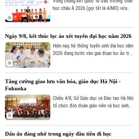
Phó Bí thư Đảng ủy Công an Trung ương,
Vòng chung kết quốc tế đấu trường toán
Thứ trưởng Bộ Công an; GS.TS Lê Quân,
học châu Á 2026 (gọi tắt là AIMO) vừa
Thứ trưởng Bộ Giáo dục và Đào tạo.
kết thúc. Hà Nội là đơn vị có số lượng thí
sinh đạt giải nhiều nhất với 105 em. Cuộc
thi là sự kiện thường niên do Báo Tiền
Ngày 9/8, kết thúc lọc ảo xét tuyển đại học năm 2026
phong phối hợp với Đại học Bách Khoa Hà
Theo dõi Hà Nội On
Nội tổ chức.
Hiện nay, hệ thống tuyển sinh đại học năm
2026 đang bước vào giai đoạn lọc ảo trên
phạm vi toàn quốc. Việc lọc ảo được
thực hiện 6 lần theo quy trình và sẽ kết
thúc vào ngày 9/8.
Tăng cường giao lưu văn hóa, giáo dục Hà Nội -
Fukuoka
Chiều 4/8, Sở Giáo dục và Đào tạo Hà Nội
tổ chức đón đoàn giáo viên và học sinh
tỉnh Fukuoka, Nhật Bản đến học tập, tìm
hiểu văn hóa, cuộc sống của người Việt
Nam.
Dấu ấn đáng nhớ trong ngày đầu tiên đi học