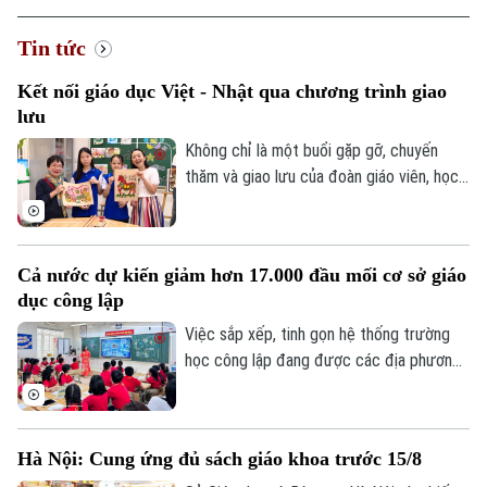
Tin tức
Kết nối giáo dục Việt - Nhật qua chương trình giao
lưu
Không chỉ là một buổi gặp gỡ, chuyến
thăm và giao lưu của đoàn giáo viên, học
sinh Nhật Bản tại Trường THCS Thành
Công, Hà Nội còn mở ra cơ hội để học
sinh hai nước hiểu hơn về văn hóa, giáo
Cả nước dự kiến giảm hơn 17.000 đầu mối cơ sở giáo
dục và cùng vun đắp tình hữu nghị từ
dục công lập
những trải nghiệm thực tế ngay trong môi
trường học đường.
Việc sắp xếp, tinh gọn hệ thống trường
học công lập đang được các địa phương
đẩy nhanh trước năm học mới. Theo Bộ
Giáo dục và Đào tạo, sau khi hoàn thành
phương án sắp xếp, cả nước dự kiến giảm
Hà Nội: Cung ứng đủ sách giáo khoa trước 15/8
hơn 17.000 đầu mối cơ sở giáo dục công