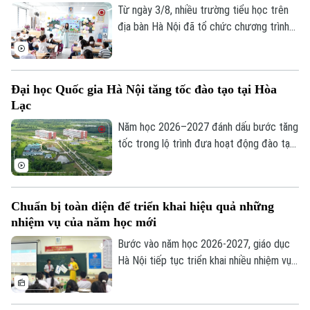
Từ ngày 3/8, nhiều trường tiểu học trên
địa bàn Hà Nội đã tổ chức chương trình
đón học sinh lớp 1 trong không khí rộn
ràng, ấm áp. Đây là cột mốc đánh dấu
bước chuyển quan trọng của các em từ
Đại học Quốc gia Hà Nội tăng tốc đào tạo tại Hòa
bậc mầm non lên tiểu học, mở đầu hành
Lạc
trình chinh phục tri thức với nhiều trải
nghiệm mới.
Năm học 2026–2027 đánh dấu bước tăng
tốc trong lộ trình đưa hoạt động đào tạo
của Đại học Quốc gia Hà Nội lên Khu đô
thị đại học Hòa Lạc. Dự kiến hơn 17.000
sinh viên của 11 đơn vị đào tạo sẽ học
Chuẩn bị toàn diện để triển khai hiệu quả những
tập tại đây, mở ra giai đoạn phát triển mới
nhiệm vụ của năm học mới
của mô hình đại học tập trung, hiện đại và
liên ngành.
Bước vào năm học 2026-2027, giáo dục
Hà Nội tiếp tục triển khai nhiều nhiệm vụ
trọng tâm như đổi mới chương trình,
chuyển đổi số, ứng dụng trí tuệ nhân tạo