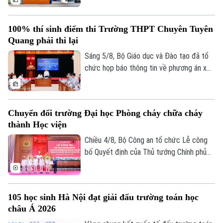
trên cơ sở kết quả điều tra ban đầu của
Bộ Công an, ý kiến của các cơ quan liên
100% thí sinh điểm thi Trường THPT Chuyên Tuyên
quan và quy chế thi hiện hành, nhằm bảo
Quang phải thi lại
đảm sự công bằng, minh bạch của kỳ thi
tốt nghiệp THPT, đồng thời bảo vệ quyền
Sáng 5/8, Bộ Giáo dục và Đào tạo đã tổ
lợi của các thí sinh và giữ vững niềm tin
chức họp báo thông tin về phương án xử
của xã hội đối với kỳ thi.
lý đối với thí sinh tại điểm thi Trường
THPT Chuyên Tuyên Quang trong Kỳ thi
tốt nghiệp THPT năm 2026. Theo đó,
Chuyển đổi trường Đại học Phòng cháy chữa cháy
toàn bộ thí sinh tại điểm thi này sẽ thi lại
thành Học viện
tất cả các môn.
Chiều 4/8, Bộ Công an tổ chức Lễ công
bố Quyết định của Thủ tướng Chính phủ
về việc chuyển đổi Trường Đại học Phòng
cháy chữa cháy thành Học viện Phòng
cháy chữa cháy và Cứu nạn cứu hộ. Tới
105 học sinh Hà Nội đạt giải đấu trường toán học
dự và chỉ đạo buổi lễ Thượng tướng, TS
châu Á 2026
Lê Quốc Hùng, Ủy viên Trung ương Đảng,