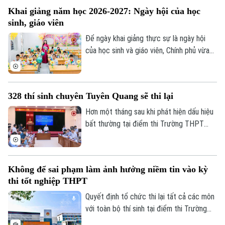
nghiệp cần không chỉ là người biết làm
Tư vấn sức khỏe
Khai giảng năm học 2026-2027: Ngày hội của học
Quần vợt
nghề, mà còn là người có năng lực thích
Tin tức
Đã phát sóng
sinh, giáo viên
ứng, học hỏi và sẵn sàng đảm nhận những
Golf
vai trò mới.
Để ngày khai giảng thực sự là ngày hội
Sao
của học sinh và giáo viên, Chính phủ vừa
ban hành kế hoạch yêu cầu các bộ, ngành,
Điện ảnh
địa phương tập trung cao độ chuẩn bị mọi
điều kiện, từ đội ngũ giáo viên, cơ sở vật
Thời trang
328 thí sinh chuyên Tuyên Quang sẽ thi lại
chất đến sách giáo khoa, bảo đảm không
học sinh nào bị bỏ lại phía sau.
Âm nhạc
Hơn một tháng sau khi phát hiện dấu hiệu
bất thường tại điểm thi Trường THPT
Chuyên Tuyên Quang, Bộ Giáo dục và Đào
tạo đã công bố phương án xử lý.
Không để sai phạm làm ảnh hưởng niềm tin vào kỳ
thi tốt nghiệp THPT
Quyết định tổ chức thi lại tất cả các môn
với toàn bộ thí sinh tại điểm thi Trường
THPT chuyên Tuyên Quang được đưa ra