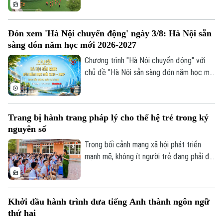
trường học được nâng cấp, xây mới đồng
bộ trước khai giảng. Việc chủ động chuẩn
bị hạ tầng trường lớp được kỳ vọng sẽ
Đón xem 'Hà Nội chuyển động' ngày 3/8: Hà Nội sẵn
giải tỏa sức ép cho các phụ huynh, đồng
sàng đón năm học mới 2026-2027
thời tạo đà bứt phá cho năm học mới.
Chương trình "Hà Nội chuyển động" với
chủ đề "Hà Nội sẵn sàng đón năm học mới
2026-2027" sẽ phát sóng trực tiếp trên
các nền tảng của Cơ quan Báo và phát
thanh, truyền hình Hà Nội vào 19h hôm
Trang bị hành trang pháp lý cho thế hệ trẻ trong kỷ
nay, ngày 3/8.
nguyên số
Trong bối cảnh mạng xã hội phát triển
mạnh mẽ, không ít người trẻ đang phải đối
mặt với những cám dỗ, áp lực và những
"cái bẫy pháp lý" mà đôi khi chính các em
không nhận ra. Điều đó đặt ra yêu cầu cấp
Khởi đầu hành trình đưa tiếng Anh thành ngôn ngữ
thiết phải trang bị cho thanh thiếu niên
thứ hai
Bản quyền thuộc về Cơ quan Báo và Phát thanh Truyền hình Hà Nội Giấy
không chỉ kiến thức pháp luật mà còn kỹ