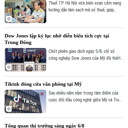
Thuế TP Hà Nội vừa biên soạn cẩm nang
hướng dẫn làm sạch mã số thuế, giúp
người nộp thuế nhận biết trạng thái mã số
thuế, xử lý các trường hợp cần cập nhật
thông tin và hạn chế phát sinh vướng mắc
Dow Jones lập kỷ lục nhờ diễn biến tích cực tại
trong quá trình thực hiện nghĩa vụ thuế.
Trung Đông
Chốt phiên giao dịch ngày 5/8, chỉ số
công nghiệp Dow Jones của Mỹ đã thiết
lập mức cao kỷ lục mới nhờ những tín hiệu
tiến triển hướng tới hòa bình tại khu vực
Trung Đông. Diễn biến này được kỳ vọng
Chuyên mục
Tiktok đóng cửa văn phòng tại Mỹ
sẽ giải tỏa bớt áp lực lạm phát toàn cầu.
Thời sự
Sau nhiều năm nằm trong tâm điểm của
cuộc đối đầu công nghệ giữa Mỹ và Trung
Quốc, số phận của TikTok tại thị trường
Hà Nội
Hà Nội
Mỹ đã dần ngã ngũ với một cấu trúc sở
Chính trị
hữu hoàn toàn mới. Tuy nhiên, để duy trì
Nhịp sống Hà Nội
Thế giới
Tổng quan thị trường sáng ngày 6/8
hoạt động và đáp ứng các yêu cầu khắt