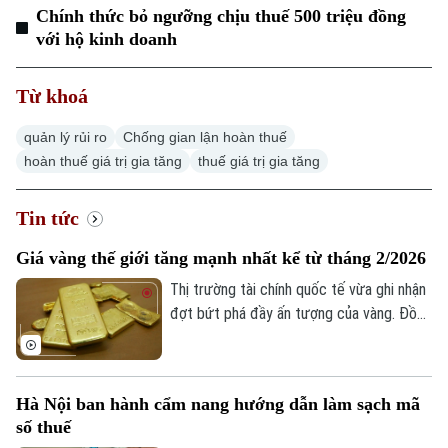
Chính thức bỏ ngưỡng chịu thuế 500 triệu đồng
với hộ kinh doanh
Từ khoá
quản lý rủi ro
Chống gian lận hoàn thuế
hoàn thuế giá trị gia tăng
thuế giá trị gia tăng
Tin tức
Giá vàng thế giới tăng mạnh nhất kể từ tháng 2/2026
Thị trường tài chính quốc tế vừa ghi nhận
đợt bứt phá đầy ấn tượng của vàng. Đồng
USD suy yếu, lợi suất trái phiếu Kho bạc
Mỹ giảm và những tín hiệu tích cực từ
các cuộc đàm phán giữa Mỹ và Iran được
Hà Nội ban hành cẩm nang hướng dẫn làm sạch mã
cho là các yếu tố làm thay đổi tâm lý của
số thuế
giới đầu tư.