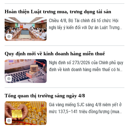
Xuân Lưu, Trưởng Ban Chỉ đạo Tổng điều
Hoàn thiện Luật trưng mua, trưng dụng tài sản
tra kinh tế năm 2026 thành phố Hà Nội
chủ trì.
Chiều 4/8, Bộ Tài chính đã tổ chức Hội
nghị lấy ý kiến đối với Dự án Luật Trưng
mua, trưng dụng tài sản (sửa đổi), nhằm
hoàn thiện cơ sở pháp lý về huy động
nguồn lực trong các tình huống cấp bách,
Quy định mới về kinh doanh hàng miễn thuế
đồng thời bảo đảm tốt hơn quyền sở hữu
tài sản của tổ chức, cá nhân.
Nghị định số 273/2026 của Chính phủ quy
định về kinh doanh hàng miễn thuế có hiệu
lực thi hành kể từ ngày 21/8/2026. Một
trong những điểm mới đáng chú ý của
Nghị định này là quy định tạo thuận lợi cho
Tổng quan thị trường sáng ngày 4/8
người mua hàng miễn thuế thông qua việc
khai thác dữ liệu điện tử từ các cơ sở dữ
Giá vàng miếng SJC sáng 4/8 niêm yết ở
liệu quốc gia và cơ sở dữ liệu chuyên
mức 137,5–141 triệu đồng/lượng (mua
ngành.
vào-bán ra), tăng 500.000 đồng/lượng
chiều mua và duy trì ổn định chiều bán so