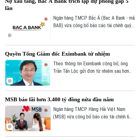
Nợ xấu tăng, Bac A Bank trích lập dự phòng gấp 5
mại và từng bước xây dựng kinh tế số
lần
trên địa bàn.
Ngân hàng TMCP Bắc Á (Bac A Bank - mã
BAB) vừa công bố báo cáo tài chính quý
II/2026 với lợi nhuận trước thuế đạt 304
tỷ đồng, gần như đi ngang so với cùng kỳ
năm trước.
Quyền Tổng Giám đốc Eximbank từ nhiệm
Theo thông tin Eximbank công bố, ông
Trần Tấn Lộc gửi đơn từ nhiệm sau hơn
một năm đảm nhiệm cương vị Quyền Tổng
giám đốc, kể từ tháng 7/2025. Sau khi
ông Lộc rời vị trí, Ban điều hành Eximbank
MSB báo lãi hơn 3.400 tỷ đồng nửa đầu năm
còn 6 thành viên.
Ngân hàng TMCP Hàng Hải Việt Nam
(MSB) vừa công bố báo cáo tài chính 6
tháng đầu năm 2026 với lợi nhuận trước
thuế đạt hơn 3.400 tỷ đồng. Tổng tài sản
của ngân hàng đạt gần 441.000 tỷ đồng,