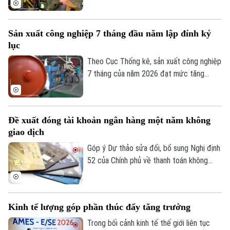
này cho thấy đà phục hồi và mở rộng sản
xuất tiếp tục được duy trì trên cả nước.
Sản xuất công nghiệp 7 tháng đầu năm lập đỉnh kỷ
lục
Theo Cục Thống kê, sản xuất công nghiệp
7 tháng của năm 2026 đạt mức tăng
11,4% so với cùng kỳ năm trước. Con số
này ghi nhận tốc độ tăng trưởng cao nhất
của giai đoạn này trong nhiều năm qua,
Đề xuất đóng tài khoản ngân hàng một năm không
phản ánh rõ nét đà phục hồi bền vững khi
giao dịch
so sánh với tốc độ tăng, giảm cùng kỳ của
giai đoạn 2019-2026.
Góp ý Dự thảo sửa đổi, bổ sung Nghị định
52 của Chính phủ về thanh toán không
dùng tiền mặt, nhiều ngân hàng đề xuất
được đóng tài khoản thanh toán không
phát sinh giao dịch trong một năm.
Kinh tế lượng góp phần thúc đẩy tăng trưởng
Trong bối cảnh kinh tế thế giới liên tục