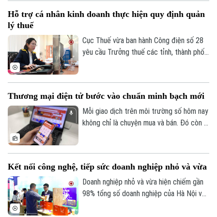
biến này phản ánh áp lực cân đối nguồn
Hỗ trợ cá nhân kinh doanh thực hiện quy định quản
vốn trong bối cảnh tín dụng tăng nhanh
lý thuế
hơn huy động, thanh khoản hệ thống chịu
nhiều sức ép và nhu cầu vốn của nền kinh
Cục Thuế vừa ban hành Công điện số 28
tế tiếp tục gia tăng.
yêu cầu Trưởng thuế các tỉnh, thành phố
tập trung nguồn lực hỗ trợ hộ, cá nhân
kinh doanh thực hiện đúng các quy định
về quản lý thuế, bảo đảm người nộp thuế
Thương mại điện tử bước vào chuẩn minh bạch mới
hoàn thành đầy đủ nghĩa vụ theo quy định.
Mỗi giao dịch trên môi trường số hôm nay
không chỉ là chuyện mua và bán. Đó còn là
niềm tin của người tiêu dùng vào thông tin
sản phẩm, người bán, đơn vị vận chuyển,
phương thức thanh toán và cơ chế xử lý
Kết nối công nghệ, tiếp sức doanh nghiệp nhỏ và vừa
khi có tranh chấp. Luật Thương mại điện
tử chính thức có hiệu lực được kỳ vọng
Doanh nghiệp nhỏ và vừa hiện chiếm gần
tạo một chuẩn vận hành mới cho thị
98% tổng số doanh nghiệp của Hà Nội và
trường số: minh bạch hơn, trách nhiệm rõ
được kỳ vọng là động lực quan trọng cho
hơn và bảo vệ người tiêu dùng tốt hơn.
mục tiêu tăng trưởng hai con số. Tuy