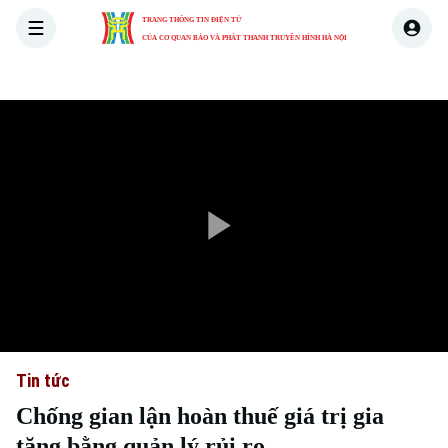
TRANG THÔNG TIN ĐIỆN TỬ
CỦA CƠ QUAN BÁO VÀ PHÁT THANH TRUYỀN HÌNH HÀ NỘI
THỜI SỰ
HÀ NỘI
THẾ GIỚI
KINH TẾ
NHÀ ĐẤT
Play
Video
Tin tức
Chống gian lận hoàn thuế giá trị gia
tăng bằng quản lý rủi ro