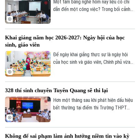
Quần vợt
và 15/8.
Một tấm bằng nghề hôm nay liệu có chỉ
Tin tức
Đã phát sóng
dẫn đến một công việc? Trong bối cảnh
Golf
thị trường lao động liên tục thay đổi, câu
Sao
trả lời đang dần khác đi. Điều doanh
nghiệp cần không chỉ là người biết làm
Điện ảnh
Khai giảng năm học 2026-2027: Ngày hội của học
nghề, mà còn là người có năng lực thích
sinh, giáo viên
ứng, học hỏi và sẵn sàng đảm nhận những
Thời trang
vai trò mới.
Để ngày khai giảng thực sự là ngày hội
Âm nhạc
của học sinh và giáo viên, Chính phủ vừa
ban hành kế hoạch yêu cầu các bộ, ngành,
địa phương tập trung cao độ chuẩn bị mọi
điều kiện, từ đội ngũ giáo viên, cơ sở vật
328 thí sinh chuyên Tuyên Quang sẽ thi lại
chất đến sách giáo khoa, bảo đảm không
học sinh nào bị bỏ lại phía sau.
Hơn một tháng sau khi phát hiện dấu hiệu
bất thường tại điểm thi Trường THPT
Chuyên Tuyên Quang, Bộ Giáo dục và Đào
tạo đã công bố phương án xử lý.
Không để sai phạm làm ảnh hưởng niềm tin vào kỳ