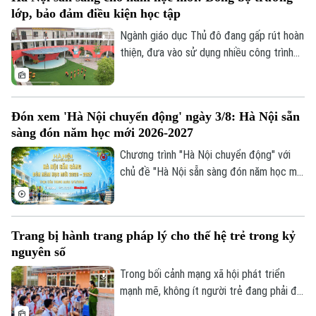
nhiều cơ sở đào tạo, điểm chuẩn đại học
lớp, bảo đảm điều kiện học tập
năm 2026 nhìn chung sẽ không có nhiều
biến động so với năm trước.
Ngành giáo dục Thủ đô đang gấp rút hoàn
thiện, đưa vào sử dụng nhiều công trình
trường học được nâng cấp, xây mới đồng
bộ trước khai giảng. Việc chủ động chuẩn
bị hạ tầng trường lớp được kỳ vọng sẽ
Đón xem 'Hà Nội chuyển động' ngày 3/8: Hà Nội sẵn
giải tỏa sức ép cho các phụ huynh, đồng
sàng đón năm học mới 2026-2027
thời tạo đà bứt phá cho năm học mới.
Chương trình "Hà Nội chuyển động" với
chủ đề "Hà Nội sẵn sàng đón năm học mới
2026-2027" sẽ phát sóng trực tiếp trên
các nền tảng của Cơ quan Báo và phát
thanh, truyền hình Hà Nội vào 19h hôm
Trang bị hành trang pháp lý cho thế hệ trẻ trong kỷ
nay, ngày 3/8.
nguyên số
Bản quyền thuộc về Cơ quan Báo và Phát thanh Truyền hình Hà Nội Giấy
Trong bối cảnh mạng xã hội phát triển
phép số: Số 63/GP-TTDT, cấp ngày 10/05/2023
mạnh mẽ, không ít người trẻ đang phải đối
TRANG THÔNG TIN ĐIỆN TỬ
mặt với những cám dỗ, áp lực và những