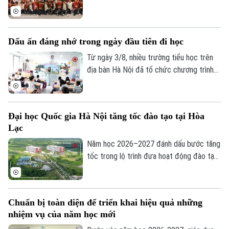
tỉnh Fukuoka, Nhật Bản đến học tập, tìm
hiểu văn hóa, cuộc sống của người Việt
Nam.
Dấu ấn đáng nhớ trong ngày đầu tiên đi học
Từ ngày 3/8, nhiều trường tiểu học trên
địa bàn Hà Nội đã tổ chức chương trình
đón học sinh lớp 1 trong không khí rộn
ràng, ấm áp. Đây là cột mốc đánh dấu
bước chuyển quan trọng của các em từ
Đại học Quốc gia Hà Nội tăng tốc đào tạo tại Hòa
bậc mầm non lên tiểu học, mở đầu hành
Lạc
trình chinh phục tri thức với nhiều trải
nghiệm mới.
Năm học 2026–2027 đánh dấu bước tăng
tốc trong lộ trình đưa hoạt động đào tạo
của Đại học Quốc gia Hà Nội lên Khu đô
thị đại học Hòa Lạc. Dự kiến hơn 17.000
sinh viên của 11 đơn vị đào tạo sẽ học
Chuẩn bị toàn diện để triển khai hiệu quả những
tập tại đây, mở ra giai đoạn phát triển mới
nhiệm vụ của năm học mới
của mô hình đại học tập trung, hiện đại và