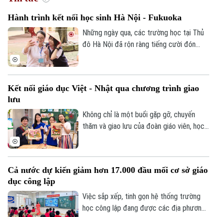
Hành trình kết nối học sinh Hà Nội - Fukuoka
Những ngày qua, các trường học tại Thủ
đô Hà Nội đã rộn ràng tiếng cười đón
tiếp đoàn học sinh đến từ tỉnh Fukuoka,
Nhật Bản. Một hành trình giao lưu đầy ắp
những trải nghiệm văn hóa độc đáo và
Kết nối giáo dục Việt - Nhật qua chương trình giao
tình bạn xuyên biên giới được mở ra đã
lưu
góp phần bồi đắp cho mối quan hệ hữu
nghị Hà Nội - Fukuoka.
Không chỉ là một buổi gặp gỡ, chuyến
thăm và giao lưu của đoàn giáo viên, học
sinh Nhật Bản tại Trường THCS Thành
Công, Hà Nội còn mở ra cơ hội để học
sinh hai nước hiểu hơn về văn hóa, giáo
Cả nước dự kiến giảm hơn 17.000 đầu mối cơ sở giáo
dục và cùng vun đắp tình hữu nghị từ
dục công lập
những trải nghiệm thực tế ngay trong môi
trường học đường.
Việc sắp xếp, tinh gọn hệ thống trường
học công lập đang được các địa phương