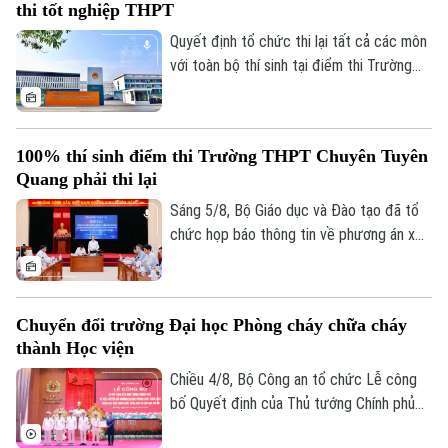
thi tốt nghiệp THPT
Quyết định tổ chức thi lại tất cả các môn
với toàn bộ thí sinh tại điểm thi Trường
THPT chuyên Tuyên Quang được đưa ra
trên cơ sở kết quả điều tra ban đầu của
Bộ Công an, ý kiến của các cơ quan liên
100% thí sinh điểm thi Trường THPT Chuyên Tuyên
quan và quy chế thi hiện hành, nhằm bảo
Quang phải thi lại
đảm sự công bằng, minh bạch của kỳ thi
tốt nghiệp THPT, đồng thời bảo vệ quyền
Sáng 5/8, Bộ Giáo dục và Đào tạo đã tổ
lợi của các thí sinh và giữ vững niềm tin
chức họp báo thông tin về phương án xử
của xã hội đối với kỳ thi.
lý đối với thí sinh tại điểm thi Trường
THPT Chuyên Tuyên Quang trong Kỳ thi
tốt nghiệp THPT năm 2026. Theo đó,
Chuyển đổi trường Đại học Phòng cháy chữa cháy
toàn bộ thí sinh tại điểm thi này sẽ thi lại
thành Học viện
tất cả các môn.
Chiều 4/8, Bộ Công an tổ chức Lễ công
bố Quyết định của Thủ tướng Chính phủ
về việc chuyển đổi Trường Đại học Phòng