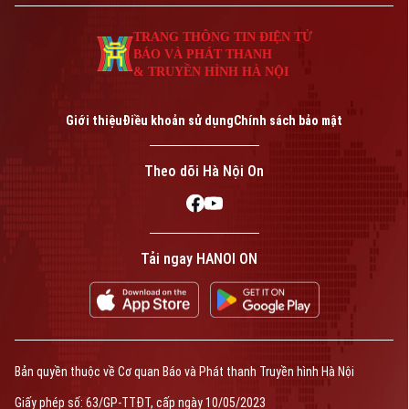
trên các kênh sóng của Cơ quan Báo và
TRANG THÔNG TIN ĐIỆN TỬ
PTTH Hà Nội.
BÁO VÀ PHÁT THANH
& TRUYỀN HÌNH HÀ NỘI
Giới thiệu
Điều khoản sử dụng
Chính sách bảo mật
Theo dõi Hà Nội On
Tải ngay HANOI ON
Bản quyền thuộc về Cơ quan Báo và Phát thanh Truyền hình Hà Nội
Giấy phép số: 63/GP-TTĐT, cấp ngày 10/05/2023