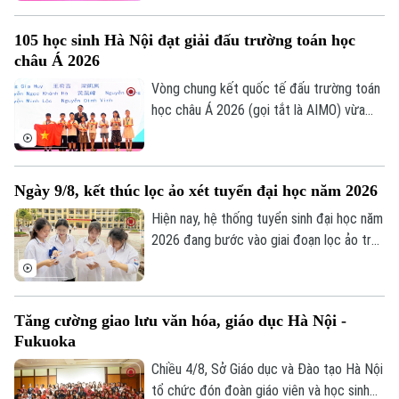
cháy chữa cháy thành Học viện Phòng
cháy chữa cháy và Cứu nạn cứu hộ. Tới
105 học sinh Hà Nội đạt giải đấu trường toán học
dự và chỉ đạo buổi lễ Thượng tướng, TS
châu Á 2026
Lê Quốc Hùng, Ủy viên Trung ương Đảng,
Theo dõi Hà Nội On
Phó Bí thư Đảng ủy Công an Trung ương,
Vòng chung kết quốc tế đấu trường toán
Thứ trưởng Bộ Công an; GS.TS Lê Quân,
học châu Á 2026 (gọi tắt là AIMO) vừa
Thứ trưởng Bộ Giáo dục và Đào tạo.
kết thúc. Hà Nội là đơn vị có số lượng thí
sinh đạt giải nhiều nhất với 105 em. Cuộc
thi là sự kiện thường niên do Báo Tiền
Ngày 9/8, kết thúc lọc ảo xét tuyển đại học năm 2026
phong phối hợp với Đại học Bách Khoa Hà
Nội tổ chức.
Hiện nay, hệ thống tuyển sinh đại học năm
2026 đang bước vào giai đoạn lọc ảo trên
phạm vi toàn quốc. Việc lọc ảo được
thực hiện 6 lần theo quy trình và sẽ kết
thúc vào ngày 9/8.
Tăng cường giao lưu văn hóa, giáo dục Hà Nội -
Fukuoka
Chiều 4/8, Sở Giáo dục và Đào tạo Hà Nội
tổ chức đón đoàn giáo viên và học sinh