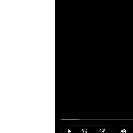
Loaded
:
6.36%