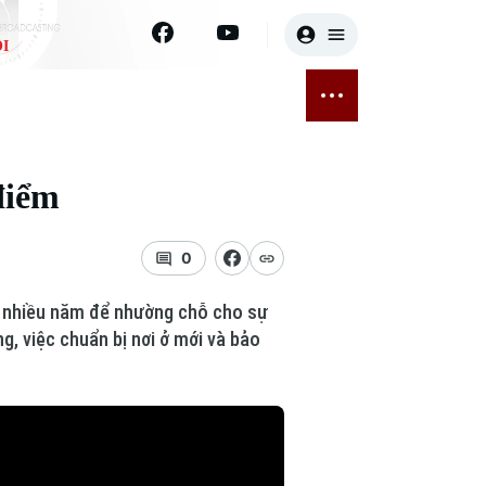
I
E
THỂ THAO
GIẢI TRÍ
ĐÃ PHÁT SÓNG
Bóng đá
Tin tức
điểm
ỡng
Quần vợt
Sao
sức khỏe
Golf
Điện ảnh
0
Thời trang
bó nhiều năm để nhường chỗ cho sự
g, việc chuẩn bị nơi ở mới và bảo
Âm nhạc