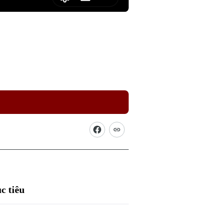
Picture-
Fullscreen
in-
Picture
c tiêu