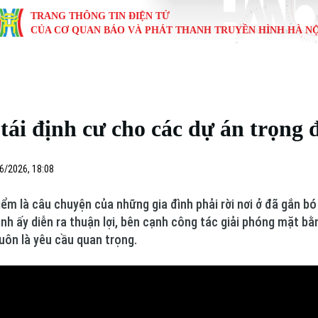
TRANG THÔNG TIN ĐIỆN TỬ
CỦA CƠ QUAN BÁO VÀ PHÁT THANH TRUYỀN HÌNH HÀ NỘ
KINH TẾ
NHÀ ĐẤT
TÀU VÀ XE
GIÁO DỤC
VĂN HÓA
SỨC KHỎ
i
Tin tức
Tin tức
Ô tô
Tin tức
Tin tức
Y tế
ái định cư cho các dự án trọng 
ự
Cafe sáng
Đầu tư
Tàu
Tuyển sinh
Làng nghề
Dinh dư
Nội
Tài chính Ngân hàng
Căn hộ
Xe máy
Hướng nghiệp
Di tích
Tư vấn 
6/2026, 18:08
iệt 4 phương
Doanh nghiệp
Đất đai
Thị trường
iểm là câu chuyện của những gia đình phải rời nơi ở đã gắn 
ình ấy diễn ra thuận lợi, bên cạnh công tác giải phóng mặt bằn
Kinh nghiệm
Đánh giá
uôn là yêu cầu quan trọng.