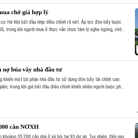
mua chờ giá hợp lý
 cư Hà Nội bắt đầu nhịp điều chỉnh rõ nét. Áp lực đòn bẩy buộc
 lỗ, trong khi người mua ở thực vẫn chọn tâm lý nghe ngóng, chờ
ả nợ bủa vây nhà đầu tư
g khiến một bộ phận nhà đầu tư sử dụng đòn bẩy tài chính cao
 giảm, trong khi giá bắt đầu điều chỉnh khiến nhiều người buộc phải
, trả nợ ngân hàng.
5.000 căn NƠXH
 khoảng 35.200 căn nhà ở xã hội tại 93 dự án. Tuy nhiên, đến nay