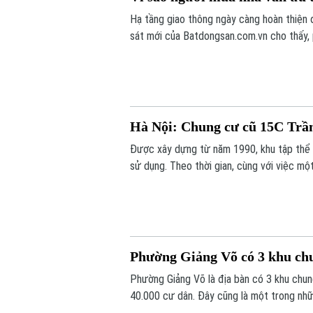
Hạ tầng giao thông ngày càng hoàn thiện 
sát mới của Batdongsan.com.vn cho thấy,
tốt nhu cầu ở thực và hưởng lợi từ hệ th
Hà Nội: Chung cư cũ 15C Trầ
Được xây dựng từ năm 1990, khu tập thể 
sử dụng. Theo thời gian, cùng với việc một
hạng mục của công trình đã xuống cấp, ản
Phường Giảng Võ có 3 khu chun
Phường Giảng Võ là địa bàn có 3 khu chu
40.000 cư dân. Đây cũng là một trong nhữ
tạo của Thủ đô.