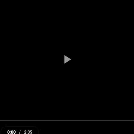
Play
Video
0:00
/
2:35