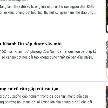
đang làm thay đổi xu hướng lựa chọn nhà ở của người dân. Khảo
 phân khúc chung cư tiếp tục thu hút sự quan tâm nhờ đáp ứng
ống hạ tầng đồng bộ.
n Khánh Dư sắp được xây mới
15C Trần Khánh Dư, phường Cửa Nam đã trải qua hơn ba thập kỷ
 số căn hộ cơi nới, cải tạo không đúng thiết kế ban đầu, nhiều
h hưởng đến an toàn và chất lượng sinh hoạt của cư dân.
g cư cũ cần gấp rút cải tạo
ng cư cũ xuống cấp nghiêm trọng đe dọa tính mạng của gần
ng phường nội thành có số lượng lớn nhà chung cư cũ cần cải