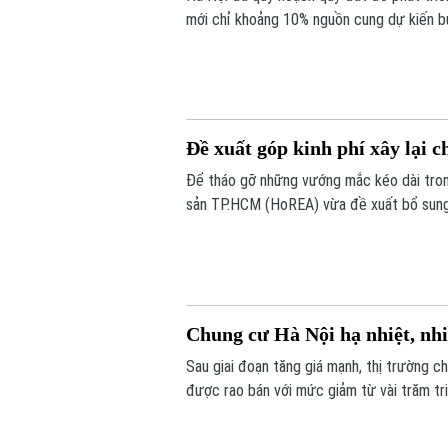
mới chỉ khoảng 10% nguồn cung dự kiến bư
hoàn thiện các thủ tục đầu tư.
Đề xuất góp kinh phí xây lại c
Để tháo gỡ những vướng mắc kéo dài trong
sản TP.HCM (HoREA) vừa đề xuất bổ sung c
dụng.
Chung cư Hà Nội hạ nhiệt, nhi
Sau giai đoạn tăng giá mạnh, thị trường c
được rao bán với mức giảm từ vài trăm tr