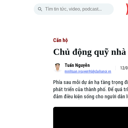
Chủ Nhật
THỜI SỰ
HÀ NỘI
THẾ GIỚI
09 Tháng 08, 2026
Hà Nội
Nhịp sống Hà Nộ
Tin tức
Căn hộ
Chủ động quỹ nhà t
Chính trị
Người Hà Nội
Quân s
Tuấn Nguyễn
Xã hội
Khoảnh khắc Hà 
Hồ sơ
12/0
minhtuan.nguyen96@daihanoi.vn
An ninh trật tự
Ẩm thực
Người V
Phía sau mỗi dự án hạ tầng trọng đ
phát triển của thành phố. Để quá tr
Công nghệ
đảm điều kiện sống cho người dân l
Skip Ad