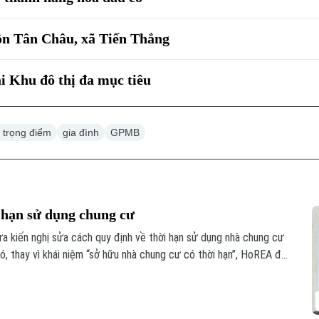
hôn Tân Châu, xã Tiến Thắng
tại Khu đô thị đa mục tiêu
 trọng điểm
gia đình
GPMB
 hạn sử dụng chung cư
a kiến nghị sửa cách quy định về thời hạn sử dụng nhà chung cư
ó, thay vì khái niệm “sở hữu nhà chung cư có thời hạn”, HoREA đề
ng nhà chung cư theo niên hạn xây dựng công trình”, nhằm tránh
n bị giới hạn về thời gian.