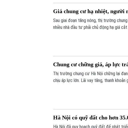
Giá chung cư hạ nhiệt, người 
Sau giai đoạn tăng nóng, thị trường chung
nhiều nhà đầu tư phải chủ động hạ giá cắt
đợi mặt bằng giá tiếp tục hạ nhiệt.
Chung cư chững giá, áp lực tr
Thị trường chung cư Hà Nội chững lại đan
chịu áp lực lớn. Lãi vay tăng, thanh khoản
hạ giá hàng trăm triệu đồng để thu hồi vốn
Hà Nội có quỹ đất cho hơn 3
Hà Nội đã quy hoạch quỹ đất để phát triển