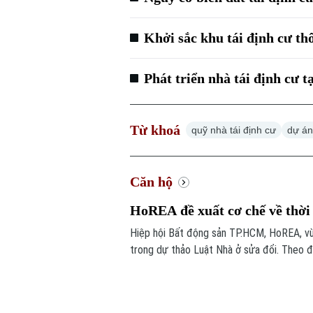
Khởi sắc khu tái định cư t
Phát triển nhà tái định cư 
Từ khoá
quỹ nhà tái định cư
dự án
Căn hộ
HoREA đề xuất cơ chế về thời
Hiệp hội Bất động sản TP.HCM, HoREA, vừ
trong dự thảo Luật Nhà ở sửa đổi. Theo đ
xuất quy định theo hướng “thời hạn sử dụ
cách hiểu quyền sở hữu căn hộ của người dâ