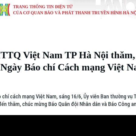
TRANG THÔNG TIN ĐIỆN TỬ
CỦA CƠ QUAN BÁO VÀ PHÁT THANH TRUYỀN HÌNH HÀ NỘ
KINH TẾ
NHÀ ĐẤT
TÀU VÀ XE
GIÁO DỤC
VĂN HÓA
SỨC KHỎ
i
Tin tức
Tin tức
Ô tô
Tin tức
Tin tức
Y tế
MTTQ Việt Nam TP Hà Nội thăm,
ự
Cafe sáng
Đầu tư
Tàu
Tuyển sinh
Làng nghề
Dinh dư
 Ngày Báo chí Cách mạng Việt 
Nội
Tài chính Ngân hàng
Căn hộ
Xe máy
Hướng nghiệp
Di tích
Tư vấn 
iệt 4 phương
Doanh nghiệp
Đất đai
Thị trường
 chí cách mạng Việt Nam, sáng 16/6, Ủy viên Ban thường vụ 
Kinh nghiệm
Đánh giá
 đến thăm, chúc mừng Báo Quân đội Nhân dân và Báo Công an