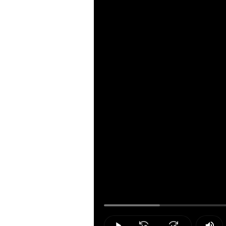
Loaded
:
11.89%