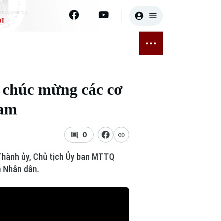
I
E
THỂ THAO
GIẢI TRÍ
ĐÃ PHÁT SÓNG
Bóng đá
Tin tức
 chúc mừng các cơ
ỡng
Quần vợt
Sao
Nam
sức khỏe
Golf
Điện ảnh
0
Thời trang
Thành ủy, Chủ tịch Ủy ban MTTQ
Âm nhạc
 Nhân dân.