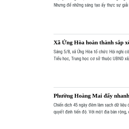
Nhưng để những sáng tạo ấy thực sự giải qu
cho xã hội, cần một hành trình dài hơn. H
nghiệp.
Xã Ứng Hòa hoàn thành sắp xế
Sáng 5/8, xã Ứng Hòa tổ chức Hội nghị cô
Tiểu học, Trung học cơ sở thuộc UBND xã
đối với các cơ sở giáo dục công lập trên 
Phường Hoàng Mai đẩy nhanh l
Chiến dịch 45 ngày đêm làm sạch dữ liệu 
quyết định tiến độ. Với một địa bàn rộng,
kế hoạch mà phường Hoàng Mai đề ra là đế
đứng trước những thách thức không nhỏ.