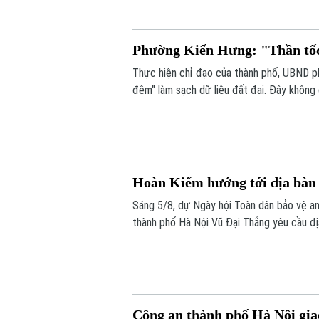
Phường Kiến Hưng: "Thần tốc"
Thực hiện chỉ đạo của thành phố, UBND p
đêm" làm sạch dữ liệu đất đai. Đây không
động viên" toàn diện nhằm chuẩn hóa, làm 
Hoàn Kiếm hướng tới địa bàn t
Sáng 5/8, dự Ngày hội Toàn dân bảo vệ a
thành phố Hà Nội Vũ Đại Thắng yêu cầu địa
đấu trở thành hình mẫu của Thủ đô về an ni
Công an thành phố Hà Nội gia