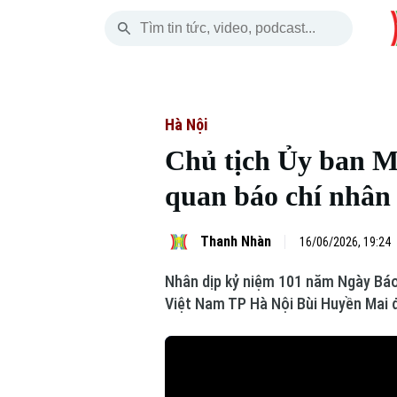
Thứ Năm
THỜI SỰ
HÀ NỘI
THẾ GIỚI
06 Tháng 08, 2026
Hà Nội
Nhịp sống Hà Nộ
Tin tức
Hà Nội
Chủ tịch Ủy ban 
Chính trị
Người Hà Nội
Quân s
quan báo chí nhân
Xã hội
Khoảnh khắc Hà 
Hồ sơ
Thanh Nhàn
16/06/2026, 19:24
An ninh trật tự
Ẩm thực
Người V
Nhân dịp kỷ niệm 101 năm Ngày Báo
Công nghệ
Việt Nam TP Hà Nội Bùi Huyền Mai
Skip Ad