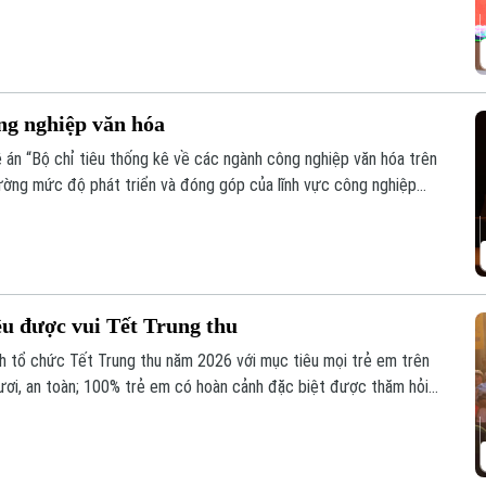
ố và kết nối trực tuyến đến điểm cầu của các tổ chức cơ sở Đảng
ng nghiệp văn hóa
án “Bộ chỉ tiêu thống kê về các ngành công nghiệp văn hóa trên
lường mức độ phát triển và đóng góp của lĩnh vực công nghiệp
vụ công tác quản lý và hoạch định chính sách.
u được vui Tết Trung thu
 tổ chức Tết Trung thu năm 2026 với mục tiêu mọi trẻ em trên
ươi, an toàn; 100% trẻ em có hoàn cảnh đặc biệt được thăm hỏi,