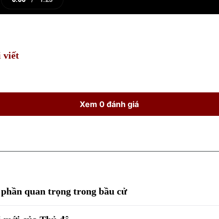
e
Current
Duration
Time
 viết
Xem 0 đánh giá
p phần quan trọng trong bầu cử