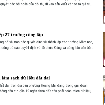
yết các bài toán của đô thị, đi vào sản xuất và tạo ra giá trị
ành trình ấy cần sự kết nối giữa Nhà nước – Nhà trường – Doanh
p 27 trường công lập
ng bố và trao các quyết định về thành lập các trường Mầm non,
; công bố các quyết định về tổ chức Đảng và công tác cán bộ
địa bàn xã sau sắp xếp.
àm sạch dữ liệu đất đai
đất đai trên địa bàn phường Hoàng Mai đang trong giai đoạn
 đông dân cư, gần 19 ngàn thửa đất cần phải hoàn thiện dữ liệu,
n 10/8 phải hoàn thành thu thập dữ liệu tại 41 tổ dân phố đang