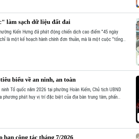
 làm sạch dữ liệu đất đai
hường Kiến Hưng đã phát động chiến dịch cao điểm "45 ngày
 chỉ là một kế hoạch hành chính đơn thuần, mà là một cuộc "tổng
sạch và cập nhật cơ sở dữ liệu quốc gia về đất đai trên địa bàn.
iêu biểu về an ninh, an toàn
n ninh Tổ quốc năm 2026 tại phường Hoàn Kiếm, Chủ tịch UBND
 phương phát huy vị trí đặc biệt của địa bàn trung tâm, phấn
nh, an toàn, kỷ cương, văn minh và thân thiện.
o ban công tác tháng 7/2026