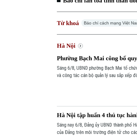
Báo chí lan toả tinh thần đ
Từ khoá
Báo chí cách mạng Việt N
Hà Nội
Phường Bạch Mai công bố quyế
Sáng 6/8, UBND phường Bạch Mai tổ chức 
và công tác cán bộ quản lý sau sắp xếp đ
trên địa bàn.
Hà Nội tập huấn 4 thủ tục hàn
Sáng nay 6/8, Đảng ủy UBND thành phố Hà
của Đảng trên môi trường điện tử cho cá