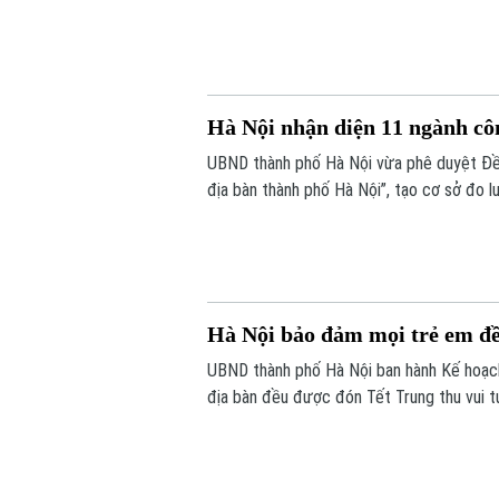
tiếp tại trụ sở Khu liên cơ quan thành ph
trực thuộc.
Hà Nội nhận diện 11 ngành cô
UBND thành phố Hà Nội vừa phê duyệt Đề 
địa bàn thành phố Hà Nội”, tạo cơ sở đo 
văn hóa đối với tăng trưởng kinh tế, phục 
Hà Nội bảo đảm mọi trẻ em đề
UBND thành phố Hà Nội ban hành Kế hoạch
địa bàn đều được đón Tết Trung thu vui t
tặng quà đầy đủ, kịp thời.