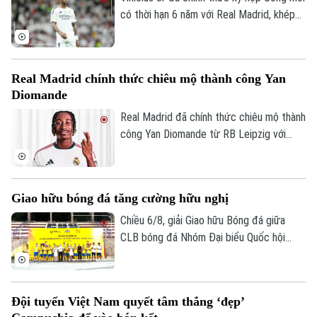
có thời hạn 6 năm với Real Madrid, khép
lại những đồn đoán về khả năng chuyển
Xu hướng
đến Arsenal.
Real Madrid chính thức chiêu mộ thành công Yan
Diomande
Real Madrid đã chính thức chiêu mộ thành
công Yan Diomande từ RB Leipzig với
mức giá kỷ lục. Tổng giá trị thương vụ lên
tới 140 triệu euro, bao gồm 125 triệu
euro phí chuyển nhượng cố định và 15
Giao hữu bóng đá tăng cường hữu nghị
triệu euro phụ phí tùy theo thành tích.
Chiều 6/8, giải Giao hữu Bóng đá giữa
CLB bóng đá Nhóm Đại biểu Quốc hội
khóa XVI, Đại học Bách khoa Hà Nội và
Tập đoàn T&T Group đã diễn ra trong
không khí sôi nổi, đoàn kết và thắm tình
Đội tuyển Việt Nam quyết tâm thắng ‘đẹp’
hữu nghị.