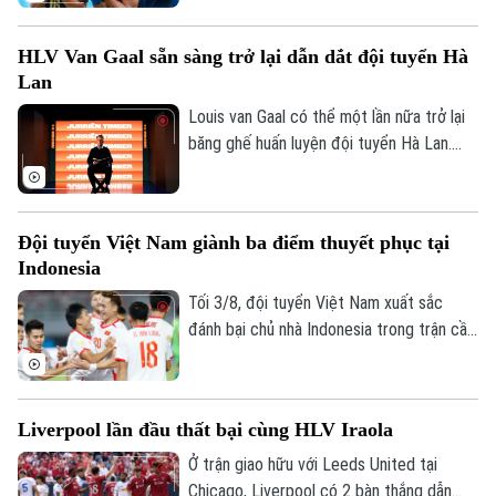
khách trên sân Mỹ Đình.
HLV Van Gaal sẵn sàng trở lại dẫn dắt đội tuyển Hà
Lan
Louis van Gaal có thể một lần nữa trở lại
băng ghế huấn luyện đội tuyển Hà Lan.
Theo các nguồn tin thân cận với chiến
lược gia 74 tuổi, ông sẵn sàng bước vào
quá trình đàm phán nếu nhận được lời mời
Đội tuyển Việt Nam giành ba điểm thuyết phục tại
chính thức.
Indonesia
Tối 3/8, đội tuyển Việt Nam xuất sắc
đánh bại chủ nhà Indonesia trong trận cầu
tâm điểm. Kết quả "phải thắng" này giúp
đoàn quân của HLV Kim Sang-sik chính
thức mở toang cánh cửa tiến vào bán kết.
Liverpool lần đầu thất bại cùng HLV Iraola
Ở trận giao hữu với Leeds United tại
Chicago, Liverpool có 2 bàn thắng dẫn