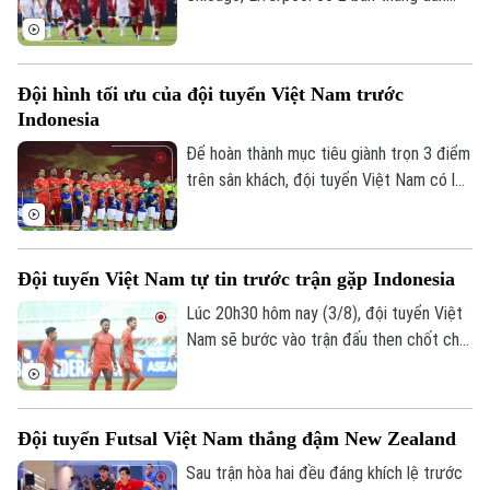
trước trong hiệp 1 nhưng tới hiệp 2,
Leeds vùng lên và có màn ngược dòng ấn
tượng với 4 bàn thắng. Liverpool chấp
Đội hình tối ưu của đội tuyển Việt Nam trước
nhận thất bại đầu tiên dưới triều đại của
Indonesia
HLV Iraola.
Để hoàn thành mục tiêu giành trọn 3 điểm
trên sân khách, đội tuyển Việt Nam có lẽ
sẽ thay đổi về nhân sự, chiến thuật và
cách tiếp cận trận đấu. Sự thay đổi có
thể bắt đầu ở tuyến giữa, khi Lê Phạm
Đội tuyển Việt Nam tự tin trước trận gặp Indonesia
Thành Long vào sân đóng vai trò mỏ neo
phía sau Hoàng Đức và Tài Lộc.
Lúc 20h30 hôm nay (3/8), đội tuyển Việt
Nam sẽ bước vào trận đấu then chốt cho
mục tiêu bảo vệ ngôi vô địch ASEAN Cup.
Trong buổi tập làm quen sân duy nhất
trước cuộc đối đầu Indonesia, thầy trò
Đội tuyển Futsal Việt Nam thắng đậm New Zealand
huấn luyện viên Kim Sang Sik cho thấy đã
gạt đi trận hòa đáng tiếc trước
Sau trận hòa hai đều đáng khích lệ trước