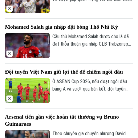
Vinicius, nhằm nối lại đàm phán gia hạn với
ngôi sao người Brazil.
Mohamed Salah gia nhập đội bóng Thổ Nhĩ Kỳ
Cầu thủ Mohamed Salah được cho là đã
đạt thỏa thuận gia nhập CLB Trabzonspor
theo dạng chuyển nhượng tự do sau khi
chia tay Liverpool vào cuối mùa giải
2025/26.
Đội tuyển Việt Nam giữ lợi thế để chiếm ngôi đầu
Ở ASEAN Cup 2026, nếu đoạt ngôi đầu
bảng A và vượt qua bán kết, đội tuyển
Việt Nam sẽ đá trận chung kết lượt về
trên sân nhà Mỹ Đình. Mục tiêu đầu tiên là
ngôi đầu đã ở rất gần thầy trò HLV Kim
Arsenal tiến gần việc hoàn tất thương vụ Bruno
Sang Sik, khi chúng ta có những lợi thế rõ
Guimaraes
ràng trước lượt trận cuối vòng bảng với
Campuchia sau đây 2 ngày.
Theo chuyên gia chuyển nhượng David