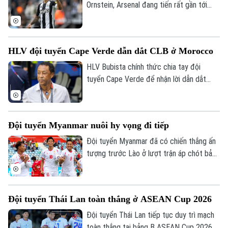
Ornstein, Arsenal đang tiến rất gần tới
việc chiêu mộ tiền vệ Bruno Guimaraes từ
Newcastle United khi hai CLB đã tiến sát
thỏa thuận toàn diện và ngôi sao người
HLV đội tuyển Cape Verde dẫn dắt CLB ở Morocco
Brazil chỉ còn chờ Newcastle cho phép
tiến hành kiểm tra y tế trước khi hoàn tất
HLV Bubista chính thức chia tay đội
thương vụ.
tuyển Cape Verde để nhận lời dẫn dắt
CLB Renaissance Berkane của Morocco
theo bản hợp đồng có thời hạn hai mùa
giải.
Đội tuyển Myanmar nuôi hy vọng đi tiếp
Theo dõi Hà Nội On
Đội tuyển Myanmar đã có chiến thắng ấn
tượng trước Lào ở lượt trận áp chót bảng
B ASEAN Cup 2026 để tiếp tục nuôi hy
vọng giành vé vào bán kết.
Đội tuyển Thái Lan toàn thắng ở ASEAN Cup 2026
Đội tuyển Thái Lan tiếp tục duy trì mạch
toàn thắng tại bảng B ASEAN Cup 2026