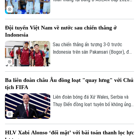
khi vượt qua Philippines trong trận đấu
diễn ra tối 4/8.
Đội tuyển Việt Nam về nước sau chiến thắng ở
Indonesia
Sau chiến thắng ấn tượng 3-0 trước
Indonesia trên sân Pakansari (Bogor), đội
tuyển Việt Nam đã trở về Hà Nội để
chuẩn bị cho lượt trận cuối bảng A
ASEAN Cup 2026 gặp Campuchia.
Ba liên đoàn châu Âu đồng loạt "quay lưng" với Chủ
tịch FIFA
Liên đoàn bóng đá Xứ Wales, Serbia và
Thụy Điển đồng loạt tuyên bố không ủng
hộ Gianni Infantino tái đắc cử Chủ tịch
FIFA, khiến cuộc khủng hoảng quyền lực
tại cơ quan bóng đá thế giới tiếp tục leo
HLV Xabi Alonso ‘đối mặt’ với bài toán thanh lọc lực
thang.