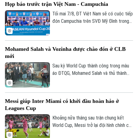
Họp báo trước trận Việt Nam - Campuchia
có những sự điều chỉnh một số vị trí
trong đội hình đội tuyển Việt Nam, nhưng
Tối mai 7/8, ĐT Việt Nam sẽ có cuộc tiếp
vẫn hướng tới chiến thắng trước
đón Campuchia trên SVĐ Mỹ Đình trong
Campuchia.
khuôn khổ lượt cuối vòng bảng ASEAN
Cup 2026. Sáng 6/8, hai đội cũng đã có
cuộc họp báo để chia sẻ thông tin trước
Mohamed Salah và Vozinha được chào đón ở CLB
trận.
mới
Sau kỳ World Cup thành công trong màu
áo ĐTQG, Mohamed Salah và thủ thành
Vozinha vừa có bến đỗ mới và đều được
các CĐV chào đón như những người hùng.
Messi giúp Inter Miami có khởi đầu hoàn hảo ở
Leagues Cup
Khoảng nửa tháng sau trận chung kết
World Cup, Messi trở lại đội hình chính của
Inter Miami; anh lập tức ghi bàn với cú