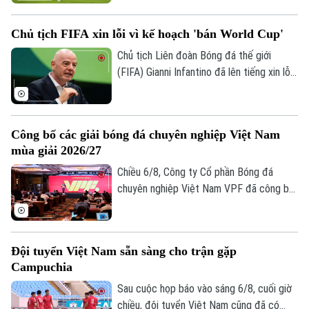
đúp và 1 kiến tạo để vượt mốc 920 bàn
trong sự nghiệp, trong trận thắng San
Chủ tịch FIFA xin lỗi vì kế hoạch 'bán World Cup'
Luis (Mexico) tỷ số 4-2 vào sáng nay.
Chuyên mục
Chủ tịch Liên đoàn Bóng đá thế giới
Thời sự
(FIFA) Gianni Infantino đã lên tiếng xin lỗi
về nỗ lực bị chỉ trích là đáng hổ thẹn
nhằm thương mại hóa World Cup, nhưng
Hà Nội
Hà Nội
kiên quyết không từ chức.
Công bố các giải bóng đá chuyên nghiệp Việt Nam
Chính trị
Nhịp sống Hà Nội
mùa giải 2026/27
Thế giới
Xã hội
Chiều 6/8, Công ty Cổ phần Bóng đá
Người Hà Nội
Tin tức
chuyên nghiệp Việt Nam VPF đã công bố
Kinh tế
An ninh trật tự
các giải bóng đá chuyên nghiệp Việt Nam
Khoảnh khắc Hà Nội
Quân sự
mùa giải 2026/2027. Trong đó, được quan
Tin tức
Nhà đất
Công nghệ
tâm nhất là lễ bốc thăm và xếp lịch thi
Ẩm thực
Hồ sơ
Đội tuyển Việt Nam sẵn sàng cho trận gặp
đấu chính thức cho giải V.League 1 mùa
Cafe sáng
Tin tức
Campuchia
Tàu và Xe
giải năm nay.
Người Việt 4 phương
Sau cuộc họp báo vào sáng 6/8, cuối giờ
Tài chính Ngân hàng
Đầu tư
Ô tô
chiều, đội tuyển Việt Nam cũng đã có
Giáo dục