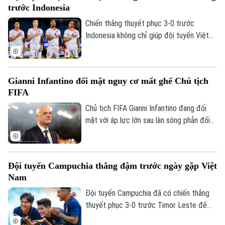
trước Indonesia
Chiến thắng thuyết phục 3-0 trước
Indonesia không chỉ giúp đội tuyển Việt
Nam mở rộng cơ hội giành vé vào bán kết
ASEAN Cup 2026, mà còn mang về khoản
thưởng khích lệ tinh thần đầy giá trị.
Gianni Infantino đối mặt nguy cơ mất ghế Chủ tịch
FIFA
Chủ tịch FIFA Gianni Infantino đang đối
mặt với áp lực lớn sau làn sóng phản đối
liên quan đến kế hoạch bán 20% cổ phần
một đơn vị quản lý các giải đấu của FIFA
Liên hệ đường dây nóng (bấm để gọi)
cho nhà đầu tư tư nhân. Nhiều liên đoàn
Đội tuyển Campuchia thắng đậm trước ngày gặp Việt
bóng đá châu Âu đã rút lại sự ủng hộ đối
Tòa soạn
Tòa soạn
Nam
với ông, trong khi UEFA và CONCACAF
0865.116.699 (hotline)
0865.116.699
cũng công khai mất niềm tin vào ban lãnh
Đội tuyển Campuchia đã có chiến thắng
đạo FIFA.
thuyết phục 3-0 trước Timor Leste để
tạo đà tâm lý thuận lợi trước chuyến làm