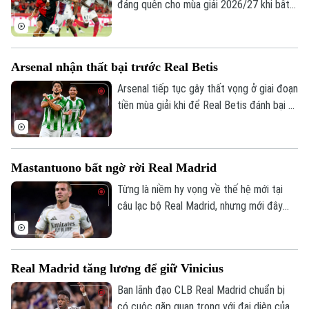
đáng quên cho mùa giải 2026/27 khi bất
Âm nhạc
ngờ thua 0-3 trước Mallorca. Thầy trò
Enrique chỉ còn một trận giao hữu để
hoàn thiện đội hình trước khi bước vào
Arsenal nhận thất bại trước Real Betis
trận tranh Siêu cúp châu Âu gặp Aston
Villa vào ngày 12/8.
Arsenal tiếp tục gây thất vọng ở giai đoạn
tiền mùa giải khi để Real Betis đánh bại 3-
1 tại Dublin.
Mastantuono bất ngờ rời Real Madrid
Từng là niềm hy vọng về thế hệ mới tại
câu lạc bộ Real Madrid, nhưng mới đây
cầu thủ người Argentina Mastatuono đã
gây bất ngờ khi phải rời đội bóng Hoàng
gia Tây Ban Nha theo dạng cho mượn.
Real Madrid tăng lương để giữ Vinicius
Ban lãnh đạo CLB Real Madrid chuẩn bị
có cuộc gặp quan trọng với đại diện của