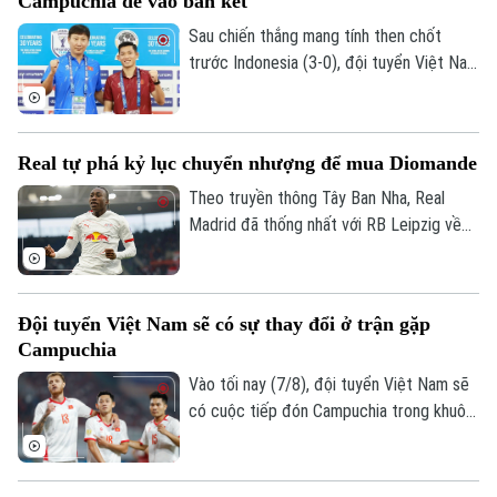
Campuchia để vào bán kết
Sau chiến thắng mang tính then chốt
trước Indonesia (3-0), đội tuyển Việt Nam
đặt một chân vào bán kết ASEAN Cup
2026. Thầy trò HLV Kim Sang Sik chỉ cần
một trận hòa là đi tiếp, nhưng họ muốn
Real tự phá kỷ lục chuyển nhượng để mua Diomande
làm nhiều hơn thế trước Campuchia, quyết
thắng đẹp đối thủ đã sớm bị loại để giành
Theo truyền thông Tây Ban Nha, Real
ngôi nhất bảng.
Madrid đã thống nhất với RB Leipzig về
phí chuyển nhượng. Trong đó có 144,5
triệu USD trả trước và 11,5 triệu USD phụ
phí, trở thành bản hợp đồng kỷ lục của
Đội tuyển Việt Nam sẽ có sự thay đổi ở trận gặp
CLB.
Campuchia
Vào tối nay (7/8), đội tuyển Việt Nam sẽ
có cuộc tiếp đón Campuchia trong khuôn
khổ lượt trận cuối cùng vòng bảng ASEAN
Cup 2026. Ở buổi họp báo trước trận vào
ngày 6/8, HLV Kim Sang Sik đã tiết lộ sẽ