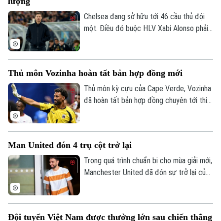
lượng
Chelsea đang sở hữu tới 46 cầu thủ đội
một. Điều đó buộc HLV Xabi Alonso phải
sớm thanh lọc lực lượng trước mùa giải
mới.
Thủ môn Vozinha hoàn tất bản hợp đồng mới
Thủ môn kỳ cựu của Cape Verde, Vozinha
đã hoàn tất bản hợp đồng chuyên tới thi
đấu cho CLB Chile - Colo Colo sáu tháng,
kèm theo khả năng gia hạn thêm một năm.
Man United đón 4 trụ cột trở lại
Trong quá trình chuẩn bị cho mùa giải mới,
Manchester United đã đón sự trở lại của
bốn trụ cột gồm Bruno Fernandes, Diogo
Dalot, Matheus Cunha và Noussair
Mazraoui sau kỳ World Cup 2026.
Đội tuyển Việt Nam được thưởng lớn sau chiến thắng