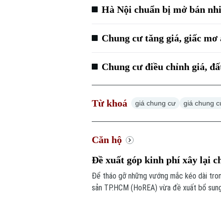
Hà Nội chuẩn bị mở bán nhi
Chung cư tăng giá, giấc mơ
Chung cư điều chỉnh giá, đ
Từ khoá
giá chung cư
giá chung c
Căn hộ
Đề xuất góp kinh phí xây lại c
Để tháo gỡ những vướng mắc kéo dài trong
sản TP.HCM (HoREA) vừa đề xuất bổ sung c
dụng.