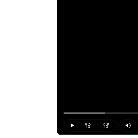
Loaded
:
14.53%
Play
Mut