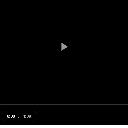
Play
Video
0:00
/
1:08
e
Current
Duration