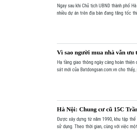
Ngay sau khi Chủ tịch UBND thành phố Hà N
nhiều dự án trên địa bàn đang tăng tốc t
Vì sao người mua nhà vẫn ưu 
Hạ tầng giao thông ngày càng hoàn thiện 
sát mới của Batdongsan.com.vn cho thấy,
tốt nhu cầu ở thực và hưởng lợi từ hệ th
Hà Nội: Chung cư cũ 15C Trầ
Được xây dựng từ năm 1990, khu tập thể 
sử dụng. Theo thời gian, cùng với việc một
hạng mục của công trình đã xuống cấp, ản