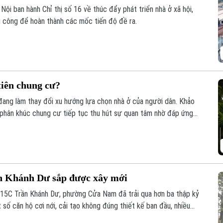
ội ban hành Chỉ thị số 16 về thúc đẩy phát triển nhà ở xã hội,
hi công để hoàn thành các mốc tiến độ đề ra.
tiên chung cư?
đang làm thay đổi xu hướng lựa chọn nhà ở của người dân. Khảo
 phân khúc chung cư tiếp tục thu hút sự quan tâm nhờ đáp ứng
ống hạ tầng đồng bộ.
n Khánh Dư sắp được xây mới
15C Trần Khánh Dư, phường Cửa Nam đã trải qua hơn ba thập kỷ
 số căn hộ cơi nới, cải tạo không đúng thiết kế ban đầu, nhiều
h hưởng đến an toàn và chất lượng sinh hoạt của cư dân.