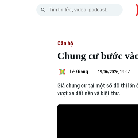
Thứ Bảy
THỜI SỰ
HÀ NỘI
THẾ GIỚI
08 Tháng 08, 2026
Hà Nội
Nhịp sống Hà Nộ
Tin tức
Căn hộ
Chung cư bước vào 
Chính trị
Người Hà Nội
Quân s
Xã hội
Khoảnh khắc Hà 
Hồ sơ
Lệ Giang
19/06/2026, 19:07
Giá chung cư tại một số đô thị lớn
An ninh trật tự
Ẩm thực
Người V
vượt xa đất nền và biệt thự.
Công nghệ
Skip Ad