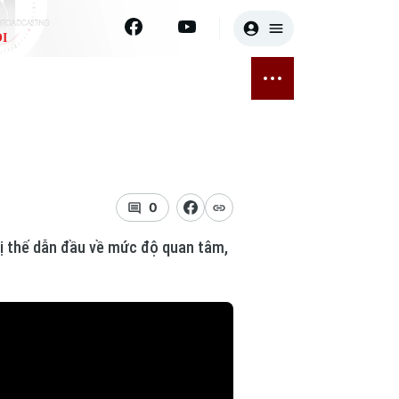
I
E
THỂ THAO
GIẢI TRÍ
ĐÃ PHÁT SÓNG
Bóng đá
Tin tức
ỡng
Quần vợt
Sao
sức khỏe
Golf
Điện ảnh
0
 vị thế dẫn đầu về mức độ quan tâm,
Thời trang
Âm nhạc