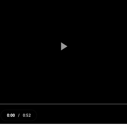
Play
Video
0:00
/
0:52
e
Current
Duration