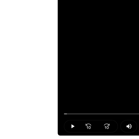
Loaded
:
1.05%
Play
Mut