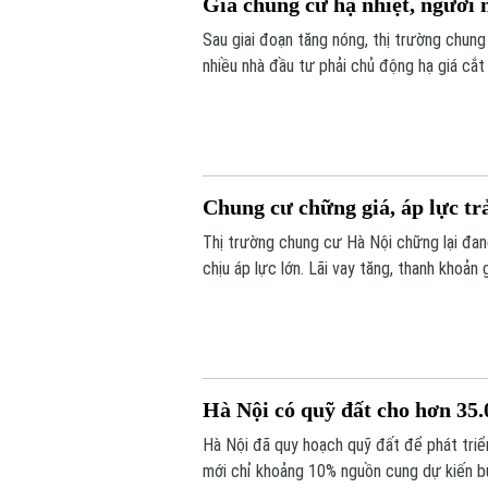
Giá chung cư hạ nhiệt, người 
Sau giai đoạn tăng nóng, thị trường chung
nhiều nhà đầu tư phải chủ động hạ giá cắt
đợi mặt bằng giá tiếp tục hạ nhiệt.
Chung cư chững giá, áp lực tr
Thị trường chung cư Hà Nội chững lại đan
chịu áp lực lớn. Lãi vay tăng, thanh khoản
hạ giá hàng trăm triệu đồng để thu hồi vốn
Hà Nội có quỹ đất cho hơn 3
Hà Nội đã quy hoạch quỹ đất để phát triển
mới chỉ khoảng 10% nguồn cung dự kiến bư