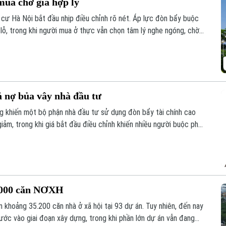
mua chờ giá hợp lý
 cư Hà Nội bắt đầu nhịp điều chỉnh rõ nét. Áp lực đòn bẩy buộc
 lỗ, trong khi người mua ở thực vẫn chọn tâm lý nghe ngóng, chờ
ả nợ bủa vây nhà đầu tư
g khiến một bộ phận nhà đầu tư sử dụng đòn bẩy tài chính cao
 giảm, trong khi giá bắt đầu điều chỉnh khiến nhiều người buộc phải
, trả nợ ngân hàng.
5.000 căn NƠXH
 khoảng 35.200 căn nhà ở xã hội tại 93 dự án. Tuy nhiên, đến nay
ớc vào giai đoạn xây dựng, trong khi phần lớn dự án vẫn đang