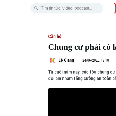
Thứ Bảy
THỜI SỰ
HÀ NỘI
THẾ GIỚI
08 Tháng 08, 2026
Hà Nội
Nhịp sống Hà Nộ
Tin tức
Căn hộ
Chung cư phải có k
Chính trị
Người Hà Nội
Quân s
Xã hội
Khoảnh khắc Hà 
Hồ sơ
Lệ Giang
24/06/2026, 18:18
Từ cuối năm nay, các tòa chung cư x
An ninh trật tự
Ẩm thực
Người V
đổi pin nhằm tăng cường an toàn p
Công nghệ
Skip Ad