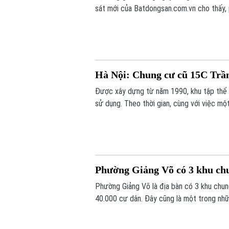
sát mới của Batdongsan.com.vn cho thấy,
tốt nhu cầu ở thực và hưởng lợi từ hệ th
Hà Nội: Chung cư cũ 15C Trầ
Được xây dựng từ năm 1990, khu tập thể 
sử dụng. Theo thời gian, cùng với việc một
hạng mục của công trình đã xuống cấp, ản
Phường Giảng Võ có 3 khu chun
Phường Giảng Võ là địa bàn có 3 khu chu
40.000 cư dân. Đây cũng là một trong nhữ
tạo của Thủ đô.