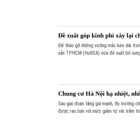
hoàn thiện các thủ tục đầu tư.
Đề xuất góp kinh phí xây lại c
Để tháo gỡ những vướng mắc kéo dài trong
sản TP.HCM (HoREA) vừa đề xuất bổ sung c
dụng.
Chung cư Hà Nội hạ nhiệt, nhi
Sau giai đoạn tăng giá mạnh, thị trường c
được rao bán với mức giảm từ vài trăm tr