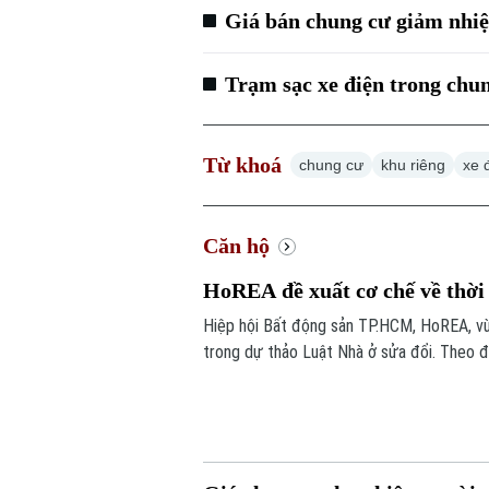
Giá bán chung cư giảm nhiệ
Trạm sạc xe điện trong chu
Từ khoá
chung cư
khu riêng
xe 
Căn hộ
HoREA đề xuất cơ chế về thời
Hiệp hội Bất động sản TP.HCM, HoREA, vừ
trong dự thảo Luật Nhà ở sửa đổi. Theo đ
xuất quy định theo hướng “thời hạn sử dụ
cách hiểu quyền sở hữu căn hộ của người dâ