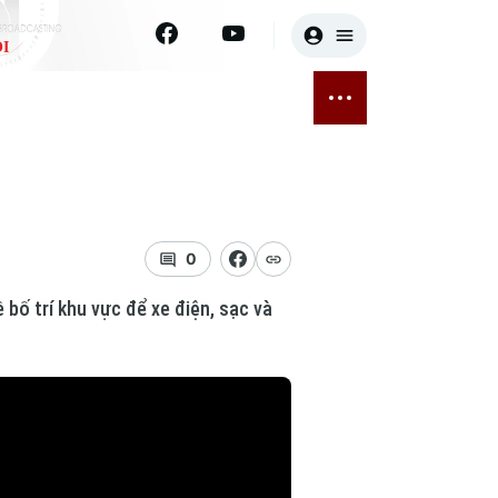
I
E
THỂ THAO
GIẢI TRÍ
ĐÃ PHÁT SÓNG
Bóng đá
Tin tức
ỡng
Quần vợt
Sao
sức khỏe
Golf
Điện ảnh
0
bố trí khu vực để xe điện, sạc và
Thời trang
Âm nhạc