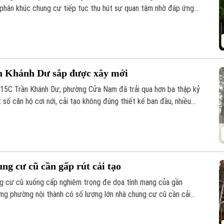
 phân khúc chung cư tiếp tục thu hút sự quan tâm nhờ đáp ứng
ống hạ tầng đồng bộ.
n Khánh Dư sắp được xây mới
15C Trần Khánh Dư, phường Cửa Nam đã trải qua hơn ba thập kỷ
 số căn hộ cơi nới, cải tạo không đúng thiết kế ban đầu, nhiều
h hưởng đến an toàn và chất lượng sinh hoạt của cư dân.
g cư cũ cần gấp rút cải tạo
ng cư cũ xuống cấp nghiêm trọng đe dọa tính mạng của gần
ng phường nội thành có số lượng lớn nhà chung cư cũ cần cải