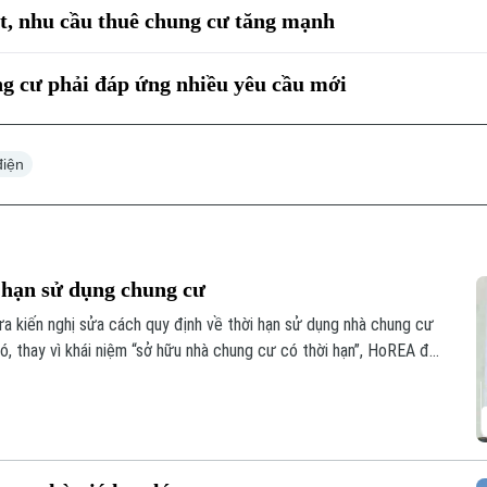
t, nhu cầu thuê chung cư tăng mạnh
ng cư phải đáp ứng nhiều yêu cầu mới
điện
 hạn sử dụng chung cư
a kiến nghị sửa cách quy định về thời hạn sử dụng nhà chung cư
ó, thay vì khái niệm “sở hữu nhà chung cư có thời hạn”, HoREA đề
ng nhà chung cư theo niên hạn xây dựng công trình”, nhằm tránh
n bị giới hạn về thời gian.