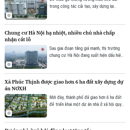
Y tế
Thể thao
trong công tác cải tạo, xây dựng lại
Đánh giá
Di tích
chung cư cũ, Hiệp hội Bất động sản
Dinh dưỡng
Bóng đá
TP.HCM (HoREA) vừa đề xuất bổ sung cơ
Giải trí
chế tài chính rõ ràng đối với các chung cư
Tư vấn sức khỏe
Chung cư Hà Nội hạ nhiệt, nhiều chủ nhà chấp
Quần vợt
hết niên hạn sử dụng.
Tin tức
Đã phát sóng
nhận cắt lỗ
Golf
Sau giai đoạn tăng giá mạnh, thị trường
Sao
chung cư Hà Nội đang xuất hiện dấu hiệu
điều chỉnh. Nhiều căn hộ được rao bán với
Điện ảnh
mức giảm từ vài trăm triệu đến cả tỷ
Thời trang
đồng, song thanh khoản vẫn khá trầm lắng.
Xã Phúc Thịnh được giao hơn 6 ha đất xây dựng dự
án NƠXH
Âm nhạc
Mới đây, thành phố đã giao hơn 6 ha đất
để triển khai một dự án nhà ở xã hội quy
mô lớn tại xã Phúc Thịnh, góp phần tăng
nguồn cung nhà ở trong thời gian tới.