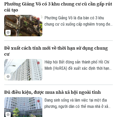
Phường Giảng Võ có 3 khu chung cư cũ cần gấp rút
nhiều hạng mục của công trình đã xuống
cải tạo
cấp, ảnh hưởng đến an toàn và chất lượng
sinh hoạt của cư dân.
Phường Giảng Võ là địa bàn có 3 khu
chung cư cũ xuống cấp nghiêm trọng đe
dọa tính mạng của gần 40.000 cư dân.
Đây cũng là một trong những phường nội
thành có số lượng lớn nhà chung cư cũ
Đề xuất cách tính mới về thời hạn sử dụng chung
cần cải tạo của Thủ đô.
cư
Hiệp hội Bất động sản thành phố Hồ Chí
Minh (HoREA) đề xuất xác định thời hạn
sử dụng chung cư theo niên hạn công
trình, đồng thời làm rõ quyền sở hữu và cơ
chế xử lý khi công trình hết tuổi thọ.
Đủ điều kiện, được mua nhà xã hội ngoài tỉnh
Đang sinh sống và làm việc tại một địa
phương, người dân có thể mua nhà ở xã
hội tại địa phương khác hay không? Đây là
Liên hệ đường dây nóng (bấm để gọi)