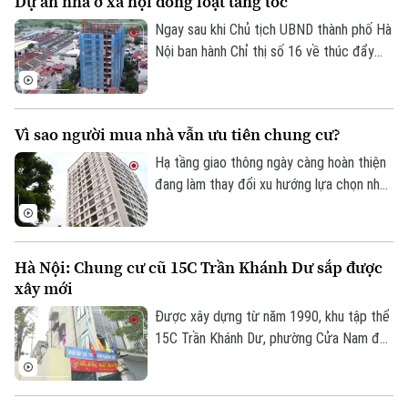
Dự án nhà ở xã hội đồng loạt tăng tốc
Ngay sau khi Chủ tịch UBND thành phố Hà
Nội ban hành Chỉ thị số 16 về thúc đẩy
phát triển nhà ở xã hội, nhiều dự án trên
địa bàn đang tăng tốc thi công để hoàn
thành các mốc tiến độ đề ra.
Vì sao người mua nhà vẫn ưu tiên chung cư?
Hạ tầng giao thông ngày càng hoàn thiện
đang làm thay đổi xu hướng lựa chọn nhà
ở của người dân. Khảo sát mới của
Batdongsan.com.vn cho thấy, phân khúc
Theo dõi Hà Nội On
chung cư tiếp tục thu hút sự quan tâm
Hà Nội: Chung cư cũ 15C Trần Khánh Dư sắp được
nhờ đáp ứng tốt nhu cầu ở thực và hưởng
xây mới
lợi từ hệ thống hạ tầng đồng bộ.
Được xây dựng từ năm 1990, khu tập thể
15C Trần Khánh Dư, phường Cửa Nam đã
trải qua hơn ba thập kỷ sử dụng. Theo
thời gian, cùng với việc một số căn hộ cơi
nới, cải tạo không đúng thiết kế ban đầu,