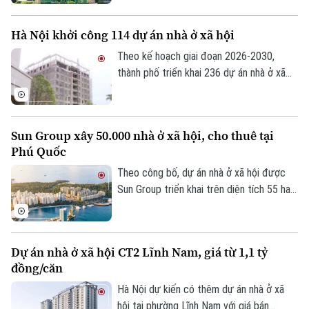
vấn đề được nhiều người quan tâm khi tìm
Tòa soạn
Tòa soạn
hiểu chính sách nhà ở xã hội.
Hà Nội khởi công 114 dự án nhà ở xã hội
0865.116.699 (hotline)
0865.116.699
Theo kế hoạch giai đoạn 2026-2030,
thành phố triển khai 236 dự án nhà ở xã
hội, trong đó 147 dự án đã được chấp
thuận chủ trương đầu tư với quy mô
khoảng 132.000 căn hộ, tổng vốn hơn
Sun Group xây 50.000 nhà ở xã hội, cho thuê tại
290.500 tỷ đồng.
Phú Quốc
Theo công bố, dự án nhà ở xã hội được
Sun Group triển khai trên diện tích 55 ha
tại khu vực cửa ngõ phía Nam Phú Quốc,
tiếp giáp trục ĐT 975 và kết nối với khu
vực thị trấn Hoàng Hôn.
Dự án nhà ở xã hội CT2 Lĩnh Nam, giá từ 1,1 tỷ
đồng/căn
Hà Nội dự kiến có thêm dự án nhà ở xã
hội tại phường Lĩnh Nam với giá bán