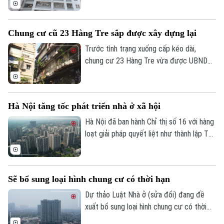
gia đề xuất cần luật hóa quy định về niên
hạn sử dụng nhà chung cư.
Chung cư cũ 23 Hàng Tre sắp được xây dựng lại
Trước tình trạng xuống cấp kéo dài,
chung cư 23 Hàng Tre vừa được UBND
TP Hà Nội đưa vào danh mục 8 dự án cải
tạo, xây dựng lại chung cư cũ. Dự án dự
kiến sẽ chính thức khởi công trong những
Hà Nội tăng tốc phát triển nhà ở xã hội
tháng cuối năm 2026.
Hà Nội đã ban hành Chỉ thị số 16 với hàng
loạt giải pháp quyết liệt như thành lập Tổ
công tác đặc biệt, áp dụng cơ chế "làn
xanh" để rút ngắn thủ tục đầu tư, đẩy
nhanh tiến độ các dự án và gia tăng
Sẽ bổ sung loại hình chung cư có thời hạn
nguồn cung nhà ở xã hội với kỳ vọng sẽ
mở thêm cơ hội an cư cho người dân
Dự thảo Luật Nhà ở (sửa đổi) đang đề
trong thời gian tới.
xuất bổ sung loại hình chung cư có thời
hạn, đồng thời quy định rõ việc xác lập