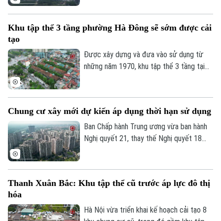
quyền sở hữu của người dân và cơ chế xử
lý đối với các nhà chung cư thuộc diện
Khu tập thể 3 tầng phường Hà Đông sẽ sớm được cải
phải phá dỡ.
tạo
Được xây dựng và đưa vào sử dụng từ
những năm 1970, khu tập thể 3 tầng tại
phường Hà Đông đã xuống cấp nghiêm
trọng và cũng là 1 trong 8 khu tập thể
Liên hệ đường dây nóng (bấm để gọi)
trên địa bàn thủ đô vừa được UBND
Chung cư xây mới dự kiến áp dụng thời hạn sử dụng
Tòa soạn
Tòa soạn
thành phố Hà Nội yêu cầu Sở Xây dựng
chủ trì cùng các xã, phường liên quan
Ban Chấp hành Trung ương vừa ban hành
0865.116.699 (hotline)
0865.116.699
thực hiện khởi công cải tạo trong giai
Nghị quyết 21, thay thế Nghị quyết 18
đoạn 2026 – 2030.
năm 2022 về tiếp tục đổi mới, hoàn thiện
thể chế, chính sách đất đai. Một trong
những nội dung đáng chú ý là định hướng
Thanh Xuân Bắc: Khu tập thể cũ trước áp lực đô thị
quy định căn hộ tại các chung cư xây mới
hóa
có thời hạn sử dụng theo niên hạn công
trình.
Hà Nội vừa triển khai kế hoạch cải tạo 8