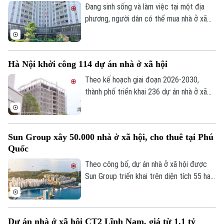
Đã phát sóng
Đang sinh sống và làm việc tại một địa
Golf
phương, người dân có thể mua nhà ở xã
Sao
hội tại địa phương khác hay không? Đây là
vấn đề được nhiều người quan tâm khi tìm
Điện ảnh
hiểu chính sách nhà ở xã hội.
Hà Nội khởi công 114 dự án nhà ở xã hội
Thời trang
Theo kế hoạch giai đoạn 2026-2030,
thành phố triển khai 236 dự án nhà ở xã
Âm nhạc
hội, trong đó 147 dự án đã được chấp
thuận chủ trương đầu tư với quy mô
khoảng 132.000 căn hộ, tổng vốn hơn
Sun Group xây 50.000 nhà ở xã hội, cho thuê tại Phú
290.500 tỷ đồng.
Quốc
Theo công bố, dự án nhà ở xã hội được
Sun Group triển khai trên diện tích 55 ha
tại khu vực cửa ngõ phía Nam Phú Quốc,
tiếp giáp trục ĐT 975 và kết nối với khu
vực thị trấn Hoàng Hôn.
Dự án nhà ở xã hội CT2 Lĩnh Nam, giá từ 1,1 tỷ