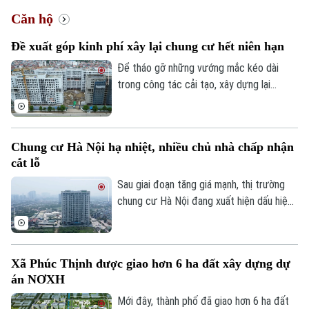
Căn hộ
Đề xuất góp kinh phí xây lại chung cư hết niên hạn
Để tháo gỡ những vướng mắc kéo dài
trong công tác cải tạo, xây dựng lại
chung cư cũ, Hiệp hội Bất động sản
TP.HCM (HoREA) vừa đề xuất bổ sung cơ
chế tài chính rõ ràng đối với các chung cư
Chung cư Hà Nội hạ nhiệt, nhiều chủ nhà chấp nhận
hết niên hạn sử dụng.
cắt lỗ
Sau giai đoạn tăng giá mạnh, thị trường
chung cư Hà Nội đang xuất hiện dấu hiệu
điều chỉnh. Nhiều căn hộ được rao bán với
mức giảm từ vài trăm triệu đến cả tỷ
đồng, song thanh khoản vẫn khá trầm lắng.
Xã Phúc Thịnh được giao hơn 6 ha đất xây dựng dự
án NƠXH
Mới đây, thành phố đã giao hơn 6 ha đất