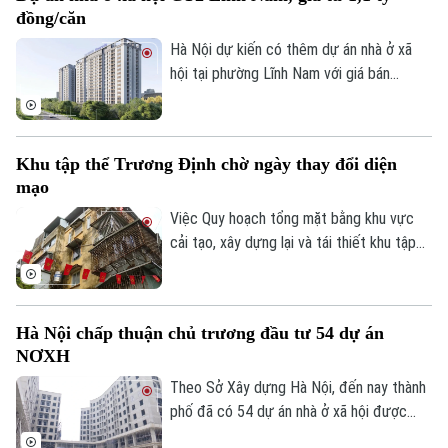
đồng/căn
Hà Nội dự kiến có thêm dự án nhà ở xã
hội tại phường Lĩnh Nam với giá bán
khoảng 28,4 triệu đồng/m², tương đương
1,1-1,5 tỷ đồng/căn. Chủ đầu tư dự kiến
tiếp nhận hồ sơ đăng ký mua nhà trong
Khu tập thể Trương Định chờ ngày thay đổi diện
quý III/2026.
mạo
Việc Quy hoạch tổng mặt bằng khu vực
cải tạo, xây dựng lại và tái thiết khu tập
thể Trương Định tỷ lệ 1/500 được phê
duyệt đã mở ra kỳ vọng cải thiện điều
kiện sống cho người dân và cũng là bước
Hà Nội chấp thuận chủ trương đầu tư 54 dự án
khởi đầu cho quá trình chỉnh trang các
NƠXH
khu tập thể cũ của Thủ đô.
Theo Sở Xây dựng Hà Nội, đến nay thành
phố đã có 54 dự án nhà ở xã hội được
chấp thuận chủ trương đầu tư, trong đó