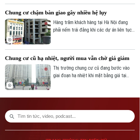
Số 3-5 Huỳnh Thúc Kháng-Phường Láng-Hà Nội
đoạn trước.
Chung cư chậm bàn giao gây nhiều hệ lụy
Giám đốc: VŨ MINH TUẤN
Hàng trăm khách hàng tại Hà Nội đang
Phó Giám đốc: Nguyễn Kim Khiêm, Nguyễn Minh Đức, Nguyễn Thành Lợi
phải nếm trái đắng khi các dự án liên tục
"đắp chiếu". Không chỉ đẩy người dân vào
cảnh kiệt quệ tài chính, làn sóng chậm bàn
giao này còn đang tạo ra những lỗ hổng
Chung cư cũ hạ nhiệt, người mua vẫn chờ giá giảm
và áp lực nặng nề đối với công tác quản lý
nhà nước tại các địa phương.
Thị trường chung cư cũ đang bước vào
giai đoạn hạ nhiệt khi mặt bằng giá tại
nhiều dự án giảm 5-15% so với cuối năm
ngoái. Dù nhiều chủ nhà chấp nhận giảm
giá từ vài trăm triệu đến cả tỷ đồng, việc
tìm người mua vẫn không dễ.