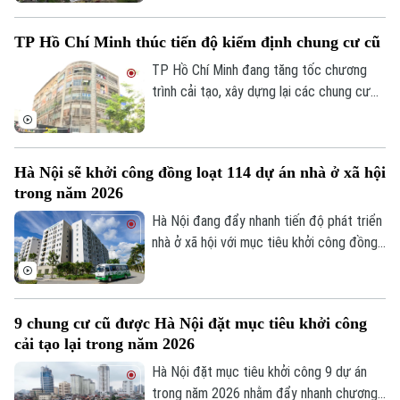
vướng mắc về thủ tục đất đai. Cùng với
Luật Nhà ở và Luật Đất đai (sửa đổi), cần
TP Hồ Chí Minh thúc tiến độ kiểm định chung cư cũ
có hướng xử lý để giải quyết các điểm
nghẽn, tháo gỡ cho toàn bộ hệ thống bất
TP Hồ Chí Minh đang tăng tốc chương
động sản tồn đọng cho đến thời điểm
trình cải tạo, xây dựng lại các chung cư
hiện nay.
cũ nhằm bảo đảm an toàn cho người dân
và chỉnh trang đô thị. Theo thống kê,
thành phố mới hoàn thành kiểm định 72
Hà Nội sẽ khởi công đồng loạt 114 dự án nhà ở xã hội
trong tổng số 220 lô chung cư thuộc diện
trong năm 2026
phải đánh giá chất lượng, đạt khoảng
32,7% kế hoạch.
Hà Nội đang đẩy nhanh tiến độ phát triển
nhà ở xã hội với mục tiêu khởi công đồng
loạt 114 dự án ngay trong năm nay. Đây là
chỉ đạo của Chủ tịch UBND thành phố Vũ
Đại Thắng tại cuộc họp về triển khai Kế
9 chung cư cũ được Hà Nội đặt mục tiêu khởi công
hoạch phát triển nhà ở giai đoạn 2026-
cải tạo lại trong năm 2026
2030 và các giải pháp thúc đẩy phát triển
nhà ở xã hội trên địa bàn.
Hà Nội đặt mục tiêu khởi công 9 dự án
trong năm 2026 nhằm đẩy nhanh chương