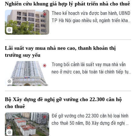
Nghiên cứu khung giá hợp lý phát triển nhà cho thuê
Theo kế hoạch vừa được ban hành, UBND
TP Hà Nội giao nhiều sở, ngành triển khai
đồng bộ các nhiệm vụ nhằm cụ thể hóa
cơ chế phát triển nhà ở cho thuê, từ hoàn
Bản quyền thuộc về Cơ quan Báo và Phát thanh Truyền hình Hà Nội Giấy
thiện chính sách giá thuê, ưu đãi đất đai
phép số: Số 63/GP-TTDT, cấp ngày 10/05/2023
Lãi suất vay mua nhà neo cao, thanh khoản thị
đến quy hoạch quỹ đất và lựa chọn chủ
trường suy yếu
đầu tư.
TRANG THÔNG TIN ĐIỆN TỬ
Trong bối cảnh lãi suất vay mua nhà vẫn
CỦA CƠ QUAN BÁO VÀ PHÁT THANH TRUYỀN HÌNH HÀ NỘI
neo ở mức cao, bài toán tài chính tiếp tục
Số 3-5 Huỳnh Thúc Kháng-Phường Láng-Hà Nội
là rào cản lớn buộc nhiều người có nhu
cầu ở thực phải cân nhắc kỹ trước khi
Giám đốc: VŨ MINH TUẤN
quyết định xuống tiền.
Bộ Xây dựng đề nghị gỡ vướng cho 22.300 căn hộ
Phó Giám đốc: Nguyễn Kim Khiêm, Nguyễn Minh Đức, Nguyễn Thành Lợi
cho thuê
Để gỡ vướng cho 22.300 căn hộ loại hình
cho thuê 50 năm, Bộ Xây dựng đề nghị Bộ
Nông nghiệp và Môi trường tháo gỡ các