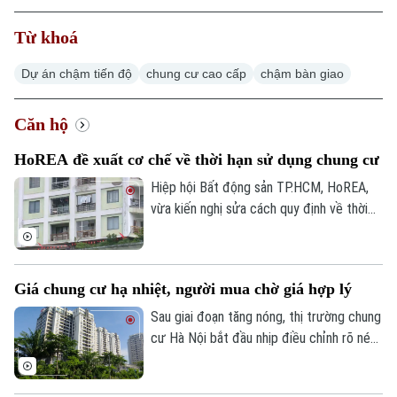
Từ khoá
Dự án chậm tiến độ
chung cư cao cấp
chậm bàn giao
Xu hướng
Căn hộ
HoREA đề xuất cơ chế về thời hạn sử dụng chung cư
Hiệp hội Bất động sản TP.HCM, HoREA,
vừa kiến nghị sửa cách quy định về thời
hạn sử dụng nhà chung cư trong dự thảo
Luật Nhà ở sửa đổi. Theo đó, thay vì khái
niệm “sở hữu nhà chung cư có thời hạn”,
Giá chung cư hạ nhiệt, người mua chờ giá hợp lý
HoREA đề xuất quy định theo hướng “thời
hạn sử dụng nhà chung cư theo niên hạn
Sau giai đoạn tăng nóng, thị trường chung
xây dựng công trình”, nhằm tránh cách
cư Hà Nội bắt đầu nhịp điều chỉnh rõ nét.
hiểu quyền sở hữu căn hộ của người dân
Áp lực đòn bẩy buộc nhiều nhà đầu tư
bị giới hạn về thời gian.
phải chủ động hạ giá cắt lỗ, trong khi