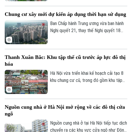
trọng và cũng là 1 trong 8 khu tập thể
trên địa bàn thủ đô vừa được UBND
Chung cư xây mới dự kiến áp dụng thời hạn sử dụng
thành phố Hà Nội yêu cầu Sở Xây dựng
chủ trì cùng các xã, phường liên quan
Ban Chấp hành Trung ương vừa ban hành
thực hiện khởi công cải tạo trong giai
Nghị quyết 21, thay thế Nghị quyết 18
đoạn 2026 – 2030.
năm 2022 về tiếp tục đổi mới, hoàn thiện
thể chế, chính sách đất đai. Một trong
những nội dung đáng chú ý là định hướng
Thanh Xuân Bắc: Khu tập thể cũ trước áp lực đô thị
quy định căn hộ tại các chung cư xây mới
hóa
có thời hạn sử dụng theo niên hạn công
trình.
Hà Nội vừa triển khai kế hoạch cải tạo 8
khu chung cư cũ, trong đó gồm khu tập
thể Thanh Xuân Bắc, đánh dấu bước
chuyển mới trong quá trình chỉnh trang đô
thị. Tuy nhiên, phía sau chủ trương này là
Nguồn cung nhà ở Hà Nội mở rộng về các đô thị cửa
thực tế nhiều khu tập thể đã xuống cấp
ngõ
sau hàng chục năm sử dụng, ảnh hưởng
trực tiếp đến chất lượng sống của người
Nguồn cung nhà ở tại Hà Nội tiếp tục dịch
dân.
chuyển ra các khu vực cửa ngõ như Đông