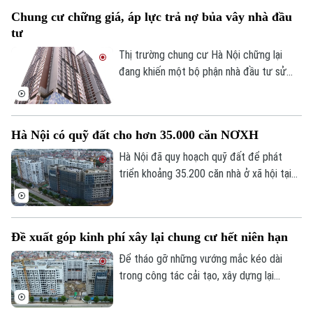
người mua ở thực vẫn chọn tâm lý nghe
Chung cư chững giá, áp lực trả nợ bủa vây nhà đầu
ngóng, chờ đợi mặt bằng giá tiếp tục hạ
tư
nhiệt.
Thị trường chung cư Hà Nội chững lại
đang khiến một bộ phận nhà đầu tư sử
dụng đòn bẩy tài chính cao chịu áp lực
lớn. Lãi vay tăng, thanh khoản giảm, trong
khi giá bắt đầu điều chỉnh khiến nhiều
Hà Nội có quỹ đất cho hơn 35.000 căn NƠXH
người buộc phải hạ giá hàng trăm triệu
đồng để thu hồi vốn, trả nợ ngân hàng.
Hà Nội đã quy hoạch quỹ đất để phát
triển khoảng 35.200 căn nhà ở xã hội tại
93 dự án. Tuy nhiên, đến nay mới chỉ
khoảng 10% nguồn cung dự kiến bước vào
giai đoạn xây dựng, trong khi phần lớn dự
Đề xuất góp kinh phí xây lại chung cư hết niên hạn
án vẫn đang hoàn thiện các thủ tục đầu
tư.
Để tháo gỡ những vướng mắc kéo dài
trong công tác cải tạo, xây dựng lại
chung cư cũ, Hiệp hội Bất động sản
TP.HCM (HoREA) vừa đề xuất bổ sung cơ