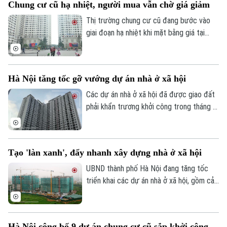
Chung cư cũ hạ nhiệt, người mua vẫn chờ giá giảm
và áp lực nặng nề đối với công tác quản lý
nhà nước tại các địa phương.
Thị trường chung cư cũ đang bước vào
giai đoạn hạ nhiệt khi mặt bằng giá tại
nhiều dự án giảm 5-15% so với cuối năm
ngoái. Dù nhiều chủ nhà chấp nhận giảm
giá từ vài trăm triệu đến cả tỷ đồng, việc
Hà Nội tăng tốc gỡ vướng dự án nhà ở xã hội
tìm người mua vẫn không dễ.
Các dự án nhà ở xã hội đã được giao đất
phải khẩn trương khởi công trong tháng 8;
dự án chậm triển khai phải rà soát lại năng
lực chủ đầu tư. Đó là chỉ đạo của Phó
Chủ tịch UBND thành phố Hà Nội Bùi Duy
Tạo 'làn xanh', đẩy nhanh xây dựng nhà ở xã hội
Cường tại cuộc họp về tình hình triển khai
các dự án đầu tư xây dựng và kết quả
UBND thành phố Hà Nội đang tăng tốc
giải phóng mặt bằng, giao đất các dự án
triển khai các dự án nhà ở xã hội, gồm cả
nhà ở xã hội trên địa bàn thành phố.
nhà để bán và cho thuê. Đến nay, toàn
thành phố có 147 dự án nhà ở xã hội và
nhà ở cho lực lượng vũ trang đã được
Hà Nội công bố 9 dự án chung cư cũ sắp khởi công