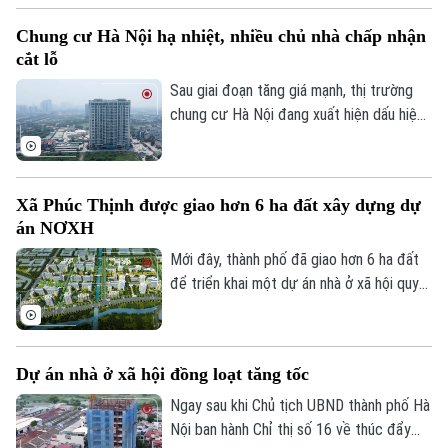
chế tài chính rõ ràng đối với các chung cư
Chung cư Hà Nội hạ nhiệt, nhiều chủ nhà chấp nhận
hết niên hạn sử dụng.
cắt lỗ
Sau giai đoạn tăng giá mạnh, thị trường
chung cư Hà Nội đang xuất hiện dấu hiệu
điều chỉnh. Nhiều căn hộ được rao bán với
mức giảm từ vài trăm triệu đến cả tỷ
đồng, song thanh khoản vẫn khá trầm lắng.
Xã Phúc Thịnh được giao hơn 6 ha đất xây dựng dự
án NƠXH
Mới đây, thành phố đã giao hơn 6 ha đất
để triển khai một dự án nhà ở xã hội quy
mô lớn tại xã Phúc Thịnh, góp phần tăng
nguồn cung nhà ở trong thời gian tới.
Dự án nhà ở xã hội đồng loạt tăng tốc
Ngay sau khi Chủ tịch UBND thành phố Hà
Nội ban hành Chỉ thị số 16 về thúc đẩy