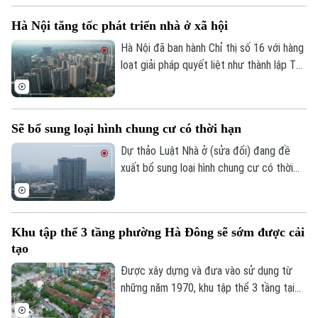
kiến sẽ chính thức khởi công trong những
Hà Nội tăng tốc phát triển nhà ở xã hội
tháng cuối năm 2026.
Hà Nội đã ban hành Chỉ thị số 16 với hàng
loạt giải pháp quyết liệt như thành lập Tổ
công tác đặc biệt, áp dụng cơ chế "làn
xanh" để rút ngắn thủ tục đầu tư, đẩy
nhanh tiến độ các dự án và gia tăng
Sẽ bổ sung loại hình chung cư có thời hạn
nguồn cung nhà ở xã hội với kỳ vọng sẽ
mở thêm cơ hội an cư cho người dân
Dự thảo Luật Nhà ở (sửa đổi) đang đề
trong thời gian tới.
xuất bổ sung loại hình chung cư có thời
hạn, đồng thời quy định rõ việc xác lập
quyền sở hữu của người dân và cơ chế xử
lý đối với các nhà chung cư thuộc diện
Khu tập thể 3 tầng phường Hà Đông sẽ sớm được cải
phải phá dỡ.
tạo
Được xây dựng và đưa vào sử dụng từ
những năm 1970, khu tập thể 3 tầng tại
phường Hà Đông đã xuống cấp nghiêm