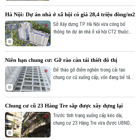
phục vụ mục tiêu phát triển nhà ở cho
công nhân, lao động làm việc tại các khu
Hà Nội: Dự án nhà ở xã hội có giá 28,4 triệu đồng/m2
công nghiệp.
Sở Xây dựng TP Hà Nội vừa công bố
thông tin dự án nhà ở xã hội CT2 thuộc
phường Lĩnh Nam. Theo đó, dự án sẽ nhận
hồ sơ trong quý III, với giá tạm tính 28,4
triệu đồng/m2.
Niên hạn chung cư: Gỡ rào cản tái thiết đô thị
Để tháo gỡ điểm nghẽn trong cải tạo
chung cư cũ xuống cấp, vốn đang bế tắc
vì vướng mắc quyền sở hữu, nhiều chuyên
gia đề xuất cần luật hóa quy định về niên
hạn sử dụng nhà chung cư.
Chung cư cũ 23 Hàng Tre sắp được xây dựng lại
Trước tình trạng xuống cấp kéo dài,
chung cư 23 Hàng Tre vừa được UBND
Theo dõi Hà Nội On
TP Hà Nội đưa vào danh mục 8 dự án cải
tạo, xây dựng lại chung cư cũ. Dự án dự