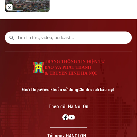
trình chỉnh trang đô thị và bảo đảm an
toàn cho người dân sau nhiều năm tiến độ
cải tạo chung cư cũ còn chậm.
TRANG THÔNG TIN ĐIỆN TỬ
BÁO VÀ PHÁT THANH
& TRUYỀN HÌNH HÀ NỘI
Giới thiệu
Điều khoản sử dụng
Chính sách bảo mật
Theo dõi Hà Nội On
Tải ngay HANOI ON