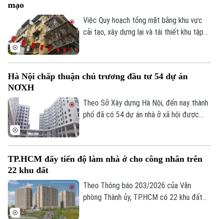
mạo
Việc Quy hoạch tổng mặt bằng khu vực
cải tạo, xây dựng lại và tái thiết khu tập
thể Trương Định tỷ lệ 1/500 được phê
duyệt đã mở ra kỳ vọng cải thiện điều
kiện sống cho người dân và cũng là bước
Hà Nội chấp thuận chủ trương đầu tư 54 dự án
khởi đầu cho quá trình chỉnh trang các
NƠXH
khu tập thể cũ của Thủ đô.
Theo Sở Xây dựng Hà Nội, đến nay thành
phố đã có 54 dự án nhà ở xã hội được
chấp thuận chủ trương đầu tư, trong đó
nhiều dự án đang triển khai thủ tục đầu
tư, giải phóng mặt bằng và chuẩn bị khởi
TP.HCM đẩy tiến độ làm nhà ở cho công nhân trên
công.
22 khu đất
Theo Thông báo 203/2026 của Văn
phòng Thành ủy, TP.HCM có 22 khu đất
tổng diện tích gần 54 ha được xác định