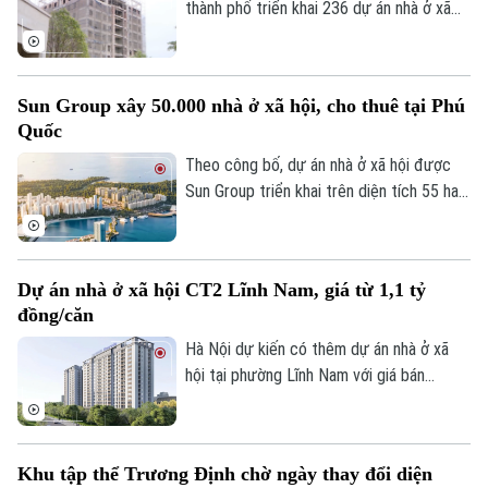
thành phố triển khai 236 dự án nhà ở xã
Điện ảnh
hội, trong đó 147 dự án đã được chấp
thuận chủ trương đầu tư với quy mô
Thời trang
khoảng 132.000 căn hộ, tổng vốn hơn
Sun Group xây 50.000 nhà ở xã hội, cho thuê tại Phú
Âm nhạc
290.500 tỷ đồng.
Quốc
Theo công bố, dự án nhà ở xã hội được
Sun Group triển khai trên diện tích 55 ha
tại khu vực cửa ngõ phía Nam Phú Quốc,
tiếp giáp trục ĐT 975 và kết nối với khu
vực thị trấn Hoàng Hôn.
Dự án nhà ở xã hội CT2 Lĩnh Nam, giá từ 1,1 tỷ
đồng/căn
Hà Nội dự kiến có thêm dự án nhà ở xã
hội tại phường Lĩnh Nam với giá bán
khoảng 28,4 triệu đồng/m², tương đương
1,1-1,5 tỷ đồng/căn. Chủ đầu tư dự kiến
tiếp nhận hồ sơ đăng ký mua nhà trong
Khu tập thể Trương Định chờ ngày thay đổi diện
quý III/2026.