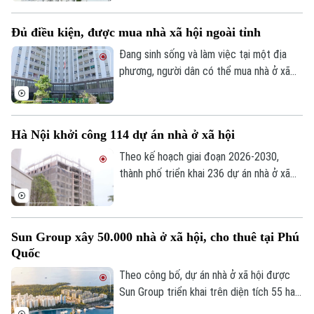
trình, đồng thời làm rõ quyền sở hữu và cơ
chế xử lý khi công trình hết tuổi thọ.
Đủ điều kiện, được mua nhà xã hội ngoài tỉnh
Đang sinh sống và làm việc tại một địa
phương, người dân có thể mua nhà ở xã
hội tại địa phương khác hay không? Đây là
vấn đề được nhiều người quan tâm khi tìm
hiểu chính sách nhà ở xã hội.
Hà Nội khởi công 114 dự án nhà ở xã hội
Theo kế hoạch giai đoạn 2026-2030,
thành phố triển khai 236 dự án nhà ở xã
hội, trong đó 147 dự án đã được chấp
thuận chủ trương đầu tư với quy mô
khoảng 132.000 căn hộ, tổng vốn hơn
Sun Group xây 50.000 nhà ở xã hội, cho thuê tại Phú
290.500 tỷ đồng.
Quốc
Theo công bố, dự án nhà ở xã hội được
Sun Group triển khai trên diện tích 55 ha
tại khu vực cửa ngõ phía Nam Phú Quốc,