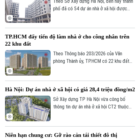
Theo Sở Xây dựng Hà Nội, đến nay thành
phố đã có 54 dự án nhà ở xã hội được
chấp thuận chủ trương đầu tư, trong đó
nhiều dự án đang triển khai thủ tục đầu
tư, giải phóng mặt bằng và chuẩn bị khởi
TP.HCM đẩy tiến độ làm nhà ở cho công nhân trên
công.
22 khu đất
Theo Thông báo 203/2026 của Văn
phòng Thành ủy, TP.HCM có 22 khu đất
tổng diện tích gần 54 ha được xác định
Bản quyền thuộc về Cơ quan Báo và Phát thanh Truyền hình Hà Nội Giấy
phục vụ mục tiêu phát triển nhà ở cho
phép số: Số 63/GP-TTDT, cấp ngày 10/05/2023
công nhân, lao động làm việc tại các khu
TRANG THÔNG TIN ĐIỆN TỬ
Hà Nội: Dự án nhà ở xã hội có giá 28,4 triệu đồng/m2
công nghiệp.
Sở Xây dựng TP Hà Nội vừa công bố
CỦA CƠ QUAN BÁO VÀ PHÁT THANH TRUYỀN HÌNH HÀ NỘI
thông tin dự án nhà ở xã hội CT2 thuộc
Số 3-5 Huỳnh Thúc Kháng-Phường Láng-Hà Nội
phường Lĩnh Nam. Theo đó, dự án sẽ nhận
Giám đốc: VŨ MINH TUẤN
hồ sơ trong quý III, với giá tạm tính 28,4
triệu đồng/m2.
Phó Giám đốc: Nguyễn Kim Khiêm, Nguyễn Minh Đức, Nguyễn Thành Lợi
Niên hạn chung cư: Gỡ rào cản tái thiết đô thị