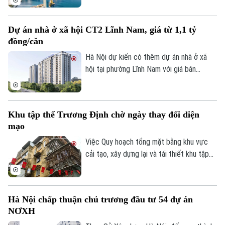
tiếp giáp trục ĐT 975 và kết nối với khu
Liên hệ đường dây nóng (bấm để gọi)
vực thị trấn Hoàng Hôn.
Tòa soạn
Tòa soạn
Dự án nhà ở xã hội CT2 Lĩnh Nam, giá từ 1,1 tỷ
đồng/căn
0865.116.699 (hotline)
0865.116.699
Hà Nội dự kiến có thêm dự án nhà ở xã
hội tại phường Lĩnh Nam với giá bán
khoảng 28,4 triệu đồng/m², tương đương
1,1-1,5 tỷ đồng/căn. Chủ đầu tư dự kiến
tiếp nhận hồ sơ đăng ký mua nhà trong
Khu tập thể Trương Định chờ ngày thay đổi diện
quý III/2026.
mạo
Việc Quy hoạch tổng mặt bằng khu vực
cải tạo, xây dựng lại và tái thiết khu tập
thể Trương Định tỷ lệ 1/500 được phê
duyệt đã mở ra kỳ vọng cải thiện điều
kiện sống cho người dân và cũng là bước
Hà Nội chấp thuận chủ trương đầu tư 54 dự án
khởi đầu cho quá trình chỉnh trang các
NƠXH
khu tập thể cũ của Thủ đô.