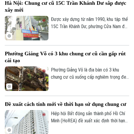
Hà Nội: Chung cư cũ 15C Trần Khánh Dư sắp được
nhờ đáp ứng tốt nhu cầu ở thực và hưởng
xây mới
lợi từ hệ thống hạ tầng đồng bộ.
Được xây dựng từ năm 1990, khu tập thể
15C Trần Khánh Dư, phường Cửa Nam đã
trải qua hơn ba thập kỷ sử dụng. Theo
thời gian, cùng với việc một số căn hộ cơi
nới, cải tạo không đúng thiết kế ban đầu,
Phường Giảng Võ có 3 khu chung cư cũ cần gấp rút
nhiều hạng mục của công trình đã xuống
cải tạo
cấp, ảnh hưởng đến an toàn và chất lượng
sinh hoạt của cư dân.
Phường Giảng Võ là địa bàn có 3 khu
chung cư cũ xuống cấp nghiêm trọng đe
Theo dõi Hà Nội On
dọa tính mạng của gần 40.000 cư dân.
Đây cũng là một trong những phường nội
thành có số lượng lớn nhà chung cư cũ
Đề xuất cách tính mới về thời hạn sử dụng chung cư
cần cải tạo của Thủ đô.
Hiệp hội Bất động sản thành phố Hồ Chí
Minh (HoREA) đề xuất xác định thời hạn
sử dụng chung cư theo niên hạn công