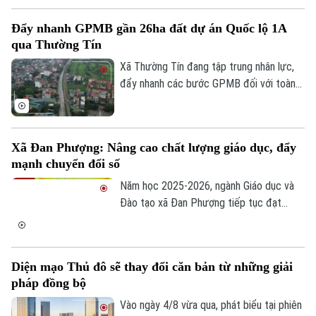
thẩm quyền.
Đẩy nhanh GPMB gần 26ha đất dự án Quốc lộ 1A
qua Thường Tín
Xã Thường Tín đang tập trung nhân lực,
đẩy nhanh các bước GPMB đối với toàn
bộ diện tích gần 26ha nằm trong phạm vi
triển khai dự án Trục không gian Quốc lộ
1A.
Xã Đan Phượng: Nâng cao chất lượng giáo dục, đẩy
mạnh chuyển đổi số
Năm học 2025-2026, ngành Giáo dục và
Đào tạo xã Đan Phượng tiếp tục đạt
nhiều kết quả tích cực, chất lượng giáo
dục được duy trì và nâng cao, giáo dục
mũi nhọn có nhiều khởi sắc.
Diện mạo Thủ đô sẽ thay đổi căn bản từ những giải
pháp đồng bộ
Vào ngày 4/8 vừa qua, phát biểu tại phiên