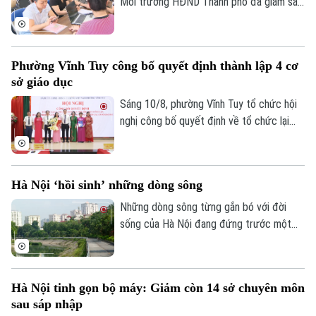
Môi trường HĐND Thành phố đã giám sát
tình hình thực hiện công tác về chuyển
đổi số giai đoạn 2025 – 2026 tại địa bàn
xã Hoài Đức.
Phường Vĩnh Tuy công bố quyết định thành lập 4 cơ
sở giáo dục
Sáng 10/8, phường Vĩnh Tuy tổ chức hội
nghị công bố quyết định về tổ chức lại
các cơ sở giáo dục và quyết định về tổ
chức bộ máy, công tác cán bộ sau sắp
xếp.
Hà Nội ‘hồi sinh’ những dòng sông
Những dòng sông từng gắn bó với đời
Chuyên mục
sống của Hà Nội đang đứng trước một
hành trình hồi sinh mới. Không chỉ tập
Thời sự
trung xử lý ô nhiễm nguồn nước, Thành
phố đang triển khai đồng bộ các dự án
Hà Nội
Hà Nội
Hà Nội tinh gọn bộ máy: Giảm còn 14 sở chuyên môn
thu gom, xử lý nước thải, cải tạo cảnh
sau sáp nhập
quan, mở rộng không gian xanh và phát
Chính trị