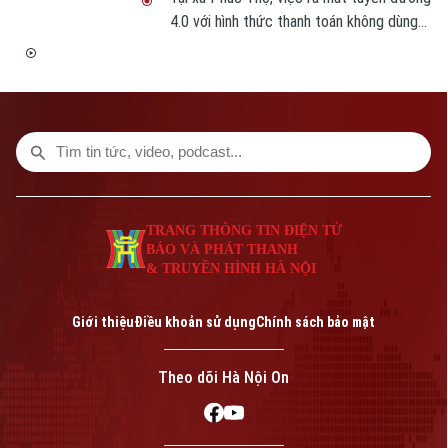
4.0 với hình thức thanh toán không dùng
tiền mặt là dấu mốc quan trọng, góp phần
xây dựng môi trường kinh doanh văn minh,
hiện đại, thúc đẩy phát triển kinh tế số
ngay từ cơ sở.
TRANG THÔNG TIN ĐIỆN TỬ
BÁO VÀ PHÁT THANH
& TRUYỀN HÌNH HÀ NỘI
Giới thiệu
Điều khoản sử dụng
Chính sách bảo mật
Theo dõi Hà Nội On