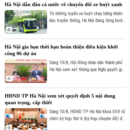
Hà Nội dẫn đầu cả nước về chuyển đổi xe buýt xanh
6 vừa qua với những cơ chế đặc thù, vượt
trội từ Luật Thủ đô - "cú hích" mạnh mẽ,
Từ những tuyến xe buýt chạy bằng nhiên
đẩy nhanh tiến độ tái thiết các khu chung
liệu truyền thống, Hà Nội đang từng bước
cư cũ.
chuyển sang phương tiện sử dụng điện và
năng lượng xanh. Đến tháng 6/2026, toàn
thành phố đã có 858 xe buýt sử dụng
Hà Nội gia hạn thời hạn hoàn thiện điều kiện khởi
điện và năng lượng xanh, trong đó có 719
công 06 dự án
xe buýt điện.
Sáng 10/8, Hội đồng nhân dân thành phố
Hà Nội xem xét thông qua Nghị quyết gia
hạn thời hạn hoàn thiện điều kiện khởi
công đối với 06 dự án đầu tư lớn trên địa
bàn Thủ đô theo đề nghị của UBND thành
HĐND TP Hà Nội xem xét quyết định 5 nội dung
phố và quy định tại khoản 6 Điều 36 Luật
quan trọng, cấp thiết
Liên hệ đường dây nóng (bấm để gọi)
Thủ đô năm 2026.
Tòa soạn
Tòa soạn
Sáng 10/8, HĐND TP Hà Nội khoá XVII tổ
chức kỳ họp thứ 6 (kỳ họp chuyên đề) để
0865.116.699 (hotline)
0865.116.699
xem xét quyết định một số nội dung quan