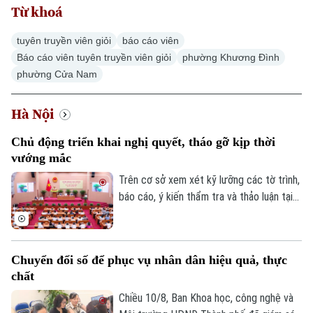
Từ khoá
tuyên truyền viên giỏi
báo cáo viên
Báo cáo viên tuyên truyền viên giỏi
phường Khương Đình
phường Cửa Nam
Hà Nội
Chủ động triển khai nghị quyết, tháo gỡ kịp thời
vướng mắc
Trên cơ sở xem xét kỹ lưỡng các tờ trình,
báo cáo, ý kiến thẩm tra và thảo luận tại
kỳ họp thứ sáu - kỳ họp chuyên đề HĐND
thành phố Hà Nội khóa 17, HĐND thành
phố đã quyết nghị các nội dung thuộc
Chuyển đổi số để phục vụ nhân dân hiệu quả, thực
thẩm quyền với sự thống nhất cao, đồng
chất
thời thực hiện công tác nhân sự bảo đảm
đúng quy định.
Chiều 10/8, Ban Khoa học, công nghệ và