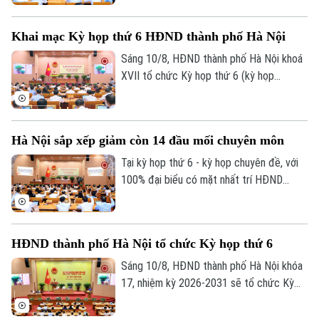
trọng, cấp thiết thuộc thẩm quyền.
Khai mạc Kỳ họp thứ 6 HĐND thành phố Hà Nội
Sáng 10/8, HĐND thành phố Hà Nội khoá
XVII tổ chức Kỳ họp thứ 6 (kỳ họp
chuyên đề) để xem xét quyết định một
số nội dung quan trọng, cấp thiết thuộc
thẩm quyền.
Hà Nội sắp xếp giảm còn 14 đầu mối chuyên môn
Tại kỳ họp thứ 6 - kỳ họp chuyên đề, với
100% đại biểu có mặt nhất trí HĐND
thành phố Hà Nội đã chính thức thông
qua Nghị quyết về việc thành lập, tổ chức
lại một số cơ quan chuyên môn thuộc
HĐND thành phố Hà Nội tổ chức Kỳ họp thứ 6
UBND thành phố.
Sáng 10/8, HĐND thành phố Hà Nội khóa
17, nhiệm kỳ 2026-2031 sẽ tổ chức Kỳ
họp thứ 6 (kỳ họp chuyên đề), xem xét,
quyết định các nội dung quan trọng thuộc