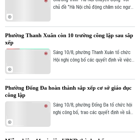
phối hợp giải tỏa thành công bãi xe này.
chủ đề "Hà Nội chủ động chăm sóc người
cao tuổi" sẽ phát sóng trực tiếp trên các
nền tảng của Cơ quan Báo và phát thanh,
truyền hình Hà Nội vào 19h hôm nay, ngày
Phường Thanh Xuân còn 10 trường công lập sau sắp
10/8.
xếp
Sáng 10/8, phường Thanh Xuân tổ chức
Theo dõi Hà Nội On
Hội nghị công bố các quyết định về việc
sắp xếp, tổ chức lại các cơ sở giáo dục
công lập, và công tác cán bộ.
Phường Đống Đa hoàn thành sắp xếp cơ sở giáo dục
công lập
Sáng 10/8, phường Đống Đa tổ chức hội
nghị công bố, trao các quyết định về sắp
xếp, tổ chức lại các cơ sở giáo dục công
lập và bổ nhiệm cán bộ lãnh đạo, quản lý
giáo dục trên địa bàn