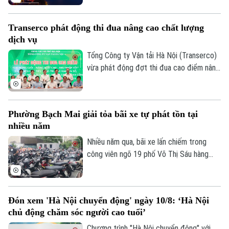
Thủ đô.
di sản, thúc đẩy công nghiệp văn hóa và
nâng cao sức hấp dẫn của Thủ đô đối với
Transerco phát động thi đua nâng cao chất lượng
người dân và du khách.
dịch vụ
Tổng Công ty Vận tải Hà Nội (Transerco)
vừa phát động đợt thi đua cao điểm nâng
cao chất lượng dịch vụ chào mừng các
ngày lễ lớn của Thủ đô và đất nước.
Phong trào được triển khai từ 15-8 đến
Phường Bạch Mai giải tỏa bãi xe tự phát tồn tại
hết ngày 30-9 tới toàn thể cán bộ, công
nhiều năm
nhân viên, người lao động tại khối Văn
phòng cơ quan Tổng công ty.
Nhiều năm qua, bãi xe lấn chiếm trong
công viên ngõ 19 phố Võ Thị Sáu hàng
ngày trông giữ lượng lớn phương tiện, gây
mất an ninh trật tự, tiềm ẩn nguy cơ mất
an toàn phòng cháy, chữa cháy. Nhằm giải
Đón xem 'Hà Nội chuyển động' ngày 10/8: ‘Hà Nội
quyết tình trạng trên, vừa qua Công an
chủ động chăm sóc người cao tuổi’
phường Bạch Mai đã tham mưu Ủy ban
nhân dân phường chỉ đạo các lực lượng
Chương trình "Hà Nội chuyển động" với