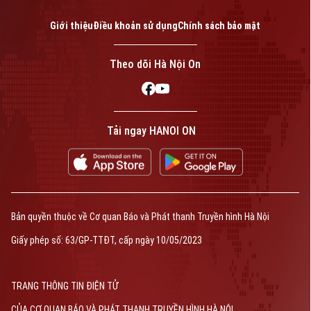
Giới thiệu
Điều khoản sử dụng
Chính sách bảo mật
Theo dõi Hà Nội On
Tải ngay HANOI ON
Bản quyền thuộc về Cơ quan Báo và Phát thanh Truyền hình Hà Nội
Giấy phép số: 63/GP-TTĐT, cấp ngày 10/05/2023
TRANG THÔNG TIN ĐIỆN TỬ
CỦA CƠ QUAN BÁO VÀ PHÁT THANH TRUYỀN HÌNH HÀ NỘI