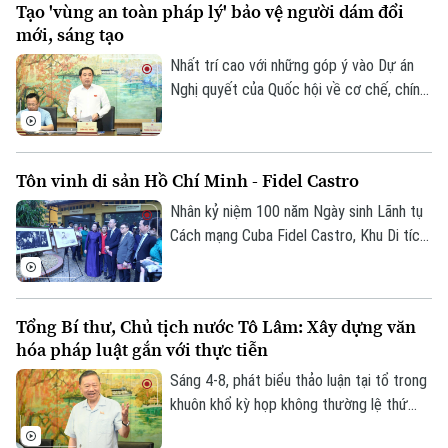
Tạo 'vùng an toàn pháp lý' bảo vệ người dám đổi
trở thành động lực xây dựng văn hóa
mới, sáng tạo
thượng tôn pháp luật.
Nhất trí cao với những góp ý vào Dự án
Nghị quyết của Quốc hội về cơ chế, chính
sách đặc thù để xử lý vi phạm pháp luật
liên quan đến kinh tế nhà nước, kinh tế tư
nhân và ứng dụng KHCN, đổi mới sáng
Tôn vinh di sản Hồ Chí Minh - Fidel Castro
tạo, chuyển đổi số, Bí thư Thành ủy,
Trưởng đoàn ĐBQH TP Hà Nội Trần Đức
Nhân kỷ niệm 100 năm Ngày sinh Lãnh tụ
Thắng nhấn mạnh, Nghị quyết khi ban hành
Cách mạng Cuba Fidel Castro, Khu Di tích
phải thực sự tạo ra “vùng an toàn pháp lý”
Chủ tịch Hồ Chí Minh tại Phủ Chủ tịch phối
bảo vệ người dám đổi mới sáng tạo.
hợp với Đại sứ quán Cuba tại Việt Nam tổ
chức chuỗi hoạt động chuyên đề “Chủ
Tổng Bí thư, Chủ tịch nước Tô Lâm: Xây dựng văn
tịch Hồ Chí Minh – Tổng Tư lệnh Fidel
hóa pháp luật gắn với thực tiễn
Castro: Nghĩa tình son sắt đặc biệt”.
Sáng 4-8, phát biểu thảo luận tại tổ trong
khuôn khổ kỳ họp không thường lệ thứ
nhất, Quốc hội khóa XVI, Tổng Bí thư, Chủ