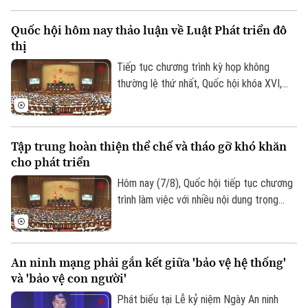
duy làm luật mạnh mẽ. Tuy nhiên, đại biểu
Làng nghề
Y tế
Thể thao
cho rằng việc xây dựng cơ chế đặc thù
Đánh giá
Quốc hội hôm nay thảo luận về Luật Phát triển đô
phải căn cứ vào tình hình, đặc điểm của
Di tích
Dinh dưỡng
thị
mỗi địa phương.
Bóng đá
Giải trí
Tiếp tục chương trình kỳ họp không
Tư vấn sức khỏe
Quần vợt
thường lệ thứ nhất, Quốc hội khóa XVI,
Tin tức
Đã phát sóng
hôm nay (7/8), Quốc hội nghe trình bày Tờ
Golf
trình và Báo cáo thẩm tra về ba dự án
Sao
luật quan trọng, trong đó có Luật Phát
Tập trung hoàn thiện thể chế và tháo gỡ khó khăn
triển đô thị.
Điện ảnh
cho phát triển
Hôm nay (7/8), Quốc hội tiếp tục chương
Thời trang
trình làm việc với nhiều nội dung trọng
tâm về công tác lập pháp và xem xét các
Âm nhạc
cơ chế, chính sách phát triển đặc thù.
Trong đó, Dự án Luật Phát triển đô thị
An ninh mạng phải gắn kết giữa 'bảo vệ hệ thống'
được kỳ vọng tháo gỡ điểm nghẽn về thể
và 'bảo vệ con người'
chế, hạ tầng, nguồn lực và quản trị, thúc
đẩy các đô thị phát triển nhanh, bền
Phát biểu tại Lễ kỷ niệm Ngày An ninh