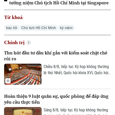
tưởng niệm Chủ tịch Hồ Chí Minh tại Singapore
Từ khoá
bác hồ
Chủ tịch Hồ Chí Minh
kỷ niệm
Chính trị
Thu hút đầu tư dầu khí gắn với kiểm soát chặt chẽ
rủi ro
Chiều 8/8, tiếp tục Kỳ họp không thường
lệ thứ Nhất, Quốc hội khóa XVI, Quốc hội
thảo luận tại hội trường về Dự án Luật
Dầu khí (sửa đổi). Nhiều đại biểu cho rằng
việc sửa luật cần tạo cơ chế đủ hấp dẫn
Hoàn thiện 9 luật quân sự, quốc phòng để đáp ứng
để thu hút đầu tư vào những khu vực có
yêu cầu thực tiễn
điều kiện khai thác khó khăn, đồng thời
tăng phân cấp, phân quyền cho Tập đoàn
Sáng 8/8, tiếp tục Kỳ họp không thường