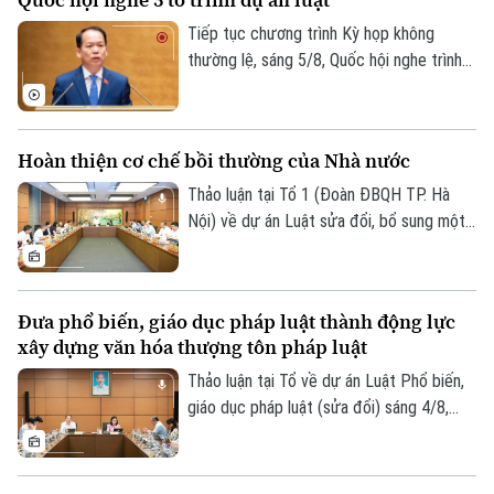
động Việt Nam đi làm việc ở nước ngoài
Liên hệ đường dây nóng (bấm để gọi)
theo hợp đồng.
Tiếp tục chương trình Kỳ họp không
Tòa soạn
Tòa soạn
thường lệ, sáng 5/8, Quốc hội nghe trình
bày các tờ trình, báo cáo về 5 nội dung.
0865.116.699 (hotline)
0865.116.699
Hoàn thiện cơ chế bồi thường của Nhà nước
Thảo luận tại Tổ 1 (Đoàn ĐBQH TP. Hà
Nội) về dự án Luật sửa đổi, bổ sung một
số điều của Luật Trách nhiệm bồi thường
của Nhà nước, các đại biểu đề nghị tiếp
tục rà soát, hoàn thiện các nhóm chính
Đưa phổ biến, giáo dục pháp luật thành động lực
sách, bảo đảm thống nhất với hệ thống
xây dựng văn hóa thượng tôn pháp luật
pháp luật, xác định rõ phạm vi trách nhiệm
bồi thường của Nhà nước và xây dựng cơ
Thảo luận tại Tổ về dự án Luật Phổ biến,
chế tài chính khả thi, bảo đảm chi trả kịp
giáo dục pháp luật (sửa đổi) sáng 4/8,
thời, đúng quy định.
các đại biểu cho rằng cần đưa công tác
phổ biến, giáo dục pháp luật không còn
mang tính hình thức, lối mòn mà thật sự