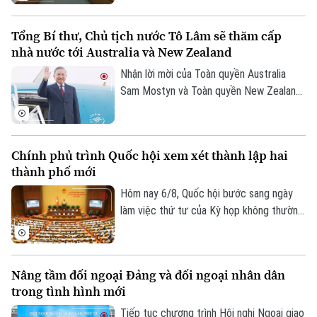
đồng tình với chủ trương đầu tư dự án,
các đại biểu góp ý: ban soạn thảo cần thể
Tổng Bí thư, Chủ tịch nước Tô Lâm sẽ thăm cấp
hiện rõ hơn, đây là dự án mang tính liên
nhà nước tới Australia và New Zealand
kết vùng cao. Điều này sẽ giúp công tác
điều phối dự án được rõ ràng hơn.
Nhận lời mời của Toàn quyền Australia
Sam Mostyn và Toàn quyền New Zealand
Cindy Kiro, Tổng Bí thư Ban Chấp hành
Trung ương Đảng Cộng sản Việt Nam, Chủ
tịch nước Cộng hòa xã hội chủ nghĩa Việt
Chính phủ trình Quốc hội xem xét thành lập hai
Nam Tô Lâm cùng đoàn đại biểu cấp cao
thành phố mới
Việt Nam sẽ thăm cấp Nhà nước tới
Australia và New Zealand từ ngày 9 đến
Hôm nay 6/8, Quốc hội bước sang ngày
ngày 14/8/2026.
làm việc thứ tư của Kỳ họp không thường
lệ thứ Nhất. Các đại biểu nghe trình bày
các tờ trình, báo cáo thẩm tra và cho ý
kiến đối với nhiều nội dung quan trọng,
Nâng tầm đối ngoại Đảng và đối ngoại nhân dân
trong đó có việc thành lập thành phố
trong tình hình mới
Quảng Ninh và thành phố Bắc Ninh.
Tiếp tục chương trình Hội nghị Ngoại giao