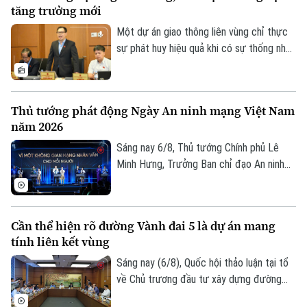
tăng trưởng mới
Một dự án giao thông liên vùng chỉ thực
sự phát huy hiệu quả khi có sự thống nhất
trong tổ chức thực hiện và bảo đảm hài
hòa lợi ích giữa Nhà nước, địa phương và
người dân. Đây là vấn đề được nhiều đại
Thủ tướng phát động Ngày An ninh mạng Việt Nam
biểu Quốc hội đặt ra khi thảo luận tại tổ
năm 2026
về Dự án đường Vành đai 5 – Vùng Thủ
đô Hà Nội sáng 6/8.
Sáng nay 6/8, Thủ tướng Chính phủ Lê
Minh Hưng, Trưởng Ban chỉ đạo An ninh
mạng quốc gia, đã dự lễ kỷ niệm Ngày An
Theo dõi Hà Nội On
ninh mạng Việt Nam (6/8/2024 –
6/8/2026). Chương trình nằm trong khuôn
Cần thể hiện rõ đường Vành đai 5 là dự án mang
khổ chuỗi hoạt động do Ban Chỉ đạo An
tính liên kết vùng
ninh mạng quốc gia phối hợp với Bộ Công
an tổ chức với chủ đề “Vì một không gian
Sáng nay (6/8), Quốc hội thảo luận tại tổ
mạng nhân văn cho mỗi người”.
về Chủ trương đầu tư xây dựng đường
Vành đai 5 – Vùng Thủ đô Hà Nội. Cơ bản