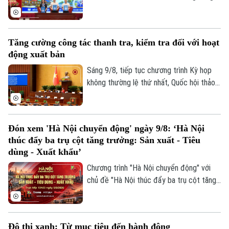
tiền mặt là dấu mốc quan trọng, góp phần
xây dựng môi trường kinh doanh văn minh,
hiện đại, thúc đẩy phát triển kinh tế số
Tăng cường công tác thanh tra, kiểm tra đối với hoạt
ngay từ cơ sở.
động xuất bản
Sáng 9/8, tiếp tục chương trình Kỳ họp
không thường lệ thứ nhất, Quốc hội thảo
luận ở hội trường về dự án Luật sửa đổi,
bổ sung một số điều của Luật Xuất bản.
Đón xem 'Hà Nội chuyển động' ngày 9/8: ‘Hà Nội
thúc đẩy ba trụ cột tăng trưởng: Sản xuất - Tiêu
dùng - Xuất khẩu’
Chương trình "Hà Nội chuyển động" với
chủ đề "Hà Nội thúc đẩy ba trụ cột tăng
trưởng: Sản xuất - Tiêu dùng - Xuất khẩu"
sẽ phát sóng trực tiếp trên các nền tảng
Chuyên mục
của Cơ quan Báo và phát thanh, truyền
Đô thị xanh: Từ mục tiêu đến hành động