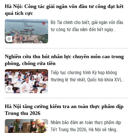
được giải quyết. Sau khi tháo gỡ thành
Hà Nội: Công tác giải ngân vốn đầu tư công đạt kết
công "nút thắt" mặt bằng kéo dài, dự án
quả tích cực
cải tạo, mở rộng Quốc lộ 21B đang được
các đơn vị dồn lực đẩy nhanh tiến độ,
Bộ Tài chính cho biết, giải ngân vốn đầu
khẩn trương hoàn thiện hạ tầng để đưa
tư công từ đầu năm đến hết ngày
tuyến giao thông huyết mạch phía Nam
31/7/2026 là 425.312 tỷ đồng, đạt 41,9%
Thủ đô về đích.
kế hoạch Thủ tướng Chính phủ giao. Có 9
bộ, cơ quan Trung ương và 23 địa phương
Nghiên cứu thu hút nhân lực chuyên môn cao trong
có tỷ lệ giải ngân đạt trên bình quân
phòng, chống rửa tiền
chung cả nước. Trong đó Hà Nội tiếp tục
khẳng định vai trò dẫn đầu với khối lượng
Tiếp tục chương trình Kỳ họp không
và tỷ lệ giải ngân ấn tượng là 76,2 nghìn tỷ
thường lệ thứ nhất, Quốc hội khóa XVI,
đồng.
sáng nay (9/8), Quốc hội họp phiên toàn
thể tại hội trường để cho ý kiến đối với
dự án Luật sửa đổi, bổ sung một số điều
Hà Nội tăng cường kiểm tra an toàn thực phẩm dịp
của Luật Ngân hàng Nhà nước Việt Nam,
Trung thu 2026
Luật Phòng, chống rửa tiền và Luật Các
tổ chức tín dụng.
Nhằm bảo đảm an toàn thực phẩm dịp
Tết Trung thu 2026, Hà Nội sẽ tăng