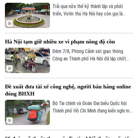
Cẩm Tú.
Trải qua nửa thế kỷ thành lập và phát
triển, Vườn thú Hà Nội hay còn gọi là
Công viên Thủ Lệ không chỉ là nơi chăm
sóc, bảo tồn hàng trăm cá thể động vật
mà còn là không gian xanh, văn hoá gắn bó
Liên hệ đường dây nóng (bấm để gọi)
Hà Nội tạm giữ nhiều xe vi phạm nồng độ cồn
với nhiều thế hệ người dân Thủ đô.
Tòa soạn
Tòa soạn
Đêm 7/8, Phòng Cảnh sát giao thông
0865.116.699 (hotline)
0865.116.699
Công an Thành phố Hà Nội đã lập chốt
tuần tra, phát hiện và xử lý nhiều trường
hợp vi phạm nồng độ cồn, trong đó có
trường hợp vi phạm vượt mức kịch khung.
Đề xuất đưa tài xế công nghệ, người bán hàng online
đóng BHXH
Bộ Tài chính và Đoàn Đại biểu Quốc hội
Thành phố Hồ Chí Minh đang kiến nghị mở
rộng nhóm đối tượng đóng bảo hiểm xã
hội bắt buộc đối với người lao động có
thu nhập từ nền tảng số như tài xế công