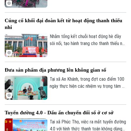
không gian kết nối. Bên cạnh đó, mỗi cú
bật nhảy không chỉ giúp cơ thể linh hoạt
hơn mà còn mang đến cảm giác thư giãn,
Củng cố khối đại đoàn kết từ hoạt động thanh thiếu
tích cực sau những bộn bề của cuộc
nhi
sống, đồng thời rất hiệu quả trong việc
cải thiện vấn đề về cơ, xương, khớp.
Nhằm tổng kết chuỗi hoạt động hè đầy
sôi nổi, tạo hành trang cho thanh thiếu nhi
sẵn sàng bước vào năm học mới, xã Đông
Anh đã tổ chức Hội trại hè 2026 với sự
tham gia của 3000 thiếu nhi từ 36 thôn
Đưa sản phẩm địa phương lên không gian số
trên địa bàn.
Tại xã An Khánh, trong đợt cao điểm 100
ngày thực hiện các nhiệm vụ trọng tâm về
chuyển đổi số, địa phương đang hỗ trợ
doanh nghiệp đưa sản phẩm lên các nền
tảng trực tuyến, mở rộng khả năng tiếp
Tuyến đường 4.0 - Dấu ấn chuyển đổi số ở cơ sở
cận thị trường.
Tại xã Phúc Thọ, việc ra mắt tuyến đường
4.0 với hình thức thanh toán không dùng