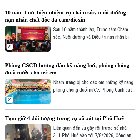
trường số. Đây cũng là cách đưa chuyển
10 năm thực hiện nhiệm vụ chăm sóc, nuôi dưỡng
đổi số đến gần hơn với hoạt động sản
nạn nhân chất độc da cam/dioxin
xuất, kinh doanh của người dân.
Sau 10 năm thành lập, Trung tâm Chăm
sóc, Nuôi dưỡng và Điều trị nạn nhân bị
nhiễm chất độc da cam/dioxin thành phố
Hà Nội trực thuộc Sở Nội Vụ Hà Nội đã
trở thành điểm tựa cho hàng trăm nạn
Phòng CSCĐ hướng dẫn kỹ năng bơi, phòng chống
nhân và gia đình nạn nhân nhiễm chất độc
đuối nước cho trẻ em
da cam/dioxin trên địa bàn Thành phố.
Nhằm trang bị cho các em những kỹ năng
phòng chống đuối nước, Phòng Cảnh sát
cơ động - Công an TP Hà Nội đã tổ chức
một chương trình tuyên truyền đặc biệt.
Hoạt động này không chỉ thiết thực bảo
Tạm giữ 4 đối tượng trong vụ xô xát tại Phố Huế
vệ sự an toàn của trẻ nhỏ mà còn là minh
chứng sinh động cho phong trào thi đua
Liên quan đến vụ gây rối trước số nhà
"Ba nhất", đặc biệt là tinh thần "gần dân
311 Phố Huế vào tối 7/8/2026, Công an