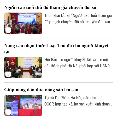
hoạt động ngoài trời.
Người cao tuổi thủ đô tham gia chuyển đổi số
Triển khai Đề án “Người cao tuổi tham gia
đẩy mạnh chuyển đổi số, chuyển đổi xanh,
khởi nghiệp và tạo việc làm”, sáng 8/8, Hội
Người cao tuổi thành phố đã tổ chức Hội
nghị tập huấn chuyển đổi số cho cán bộ,
Nâng cao nhận thức Luật Thủ đô cho người khuyết
hội viên người cao tuổi trên địa bàn một
tật
số phường.
Hội Bảo trợ người khuyết tật và trẻ mồ
côi thành phố Hà Nội phối hợp với UBND
phường Vĩnh Tuy tổ chức hội nghị tập
huấn, tuyên truyền, phổ biến Luật Thủ đô
và các văn bản triển khai thi hành Luật
Giúp nông dân đưa nông sản lên sàn
cho cán bộ và người khuyết tật trên địa
bàn.
Tại xã Đa Phúc, Hà Nội, các chủ thể
OCOP, hợp tác xã, hộ sản xuất, kinh doanh
được hướng dẫn kỹ năng livestream và
trực tiếp giới thiệu sản phẩm trên môi