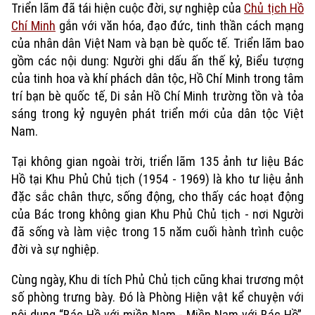
Triển lãm đã tái hiện cuộc đời, sự nghiệp của
Chủ tịch Hồ
Chí Minh
gắn với văn hóa, đạo đức, tinh thần cách mạng
của nhân dân Việt Nam và bạn bè quốc tế. Triển lãm bao
gồm các nội dung: Người ghi dấu ấn thế kỷ, Biểu tượng
của tinh hoa và khí phách dân tộc, Hồ Chí Minh trong tâm
trí bạn bè quốc tế, Di sản Hồ Chí Minh trường tồn và tỏa
sáng trong kỷ nguyên phát triển mới của dân tộc Việt
Nam.
Tại không gian ngoài trời, triển lãm 135 ảnh tư liệu Bác
Hồ tại Khu Phủ Chủ tịch (1954 - 1969) là kho tư liệu ảnh
đặc sắc chân thực, sống động, cho thấy các hoạt động
của Bác trong không gian Khu Phủ Chủ tịch - nơi Người
đã sống và làm việc trong 15 năm cuối hành trình cuộc
đời và sự nghiệp.
Cùng ngày, Khu di tích Phủ Chủ tịch cũng khai trương một
số phòng trưng bày. Đó là Phòng Hiện vật kể chuyện với
nội dung “Bác Hồ với miền Nam - Miền Nam với Bác Hồ”,