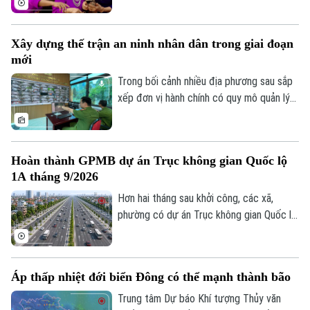
công nghệ, vẫn còn một bộ phận người
Số 3-5 Huỳnh Thúc Kháng-Phường Láng-Hà Nội
dân, đặc biệt là người cao tuổi, gặp khó
Xây dựng thế trận an ninh nhân dân trong giai đoạn
Giám đốc: VŨ MINH TUẤN
khăn trong tiếp cận và sử dụng các nền
mới
tảng số.
Phó Giám đốc: Nguyễn Kim Khiêm, Nguyễn Minh Đức, Nguyễn Thành Lợi
Trong bối cảnh nhiều địa phương sau sắp
xếp đơn vị hành chính có quy mô quản lý
lớn hơn, yêu cầu bảo đảm an ninh, trật tự
cũng đặt ra những nhiệm vụ mới. Bên cạnh
vai trò nòng cốt của lực lượng công an,
Hoàn thành GPMB dự án Trục không gian Quốc lộ
việc phát huy sức mạnh của nhân dân, xây
1A tháng 9/2026
dựng các mô hình tự quản và ứng dụng
công nghệ trong kết nối, trao đổi thông
Hơn hai tháng sau khởi công, các xã,
tin đang trở thành giải pháp quan trọng
phường có dự án Trục không gian Quốc lộ
để giữ gìn bình yên từ cơ sở.
1A đi qua đang đồng loạt đẩy nhanh giải
phóng mặt bằng. Hà Nội đặt mục tiêu
hoàn thành trong tháng 9 để tạo điều kiện
Áp thấp nhiệt đới biển Đông có thể mạnh thành bão
triển khai đồng bộ dự án gần 162.000 tỷ
đồng.
Trung tâm Dự báo Khí tượng Thủy văn