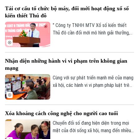
khánh 2/9. Trên công trường, không khí
Tái cơ cấu tổ chức bộ máy, đổi mới hoạt động xổ số
thi công đang diễn ra vô cùng khẩn
kiến thiết Thủ đô
trương, đảm bảo yêu cầu chất lượng công
trình cũng như tiến độ thành phố đã đề
" Công ty TNHH MTV Xổ số kiến thiết
ra.
Thủ đô cần đổi mới mô hình giải thưởng,
kết hợp phương thức xổ số truyền thống
với công nghệ; đồng thời tái cơ cấu tổ
chức bộ máy, nâng cao thu nhập người lao
Nhận diện những hành vi vi phạm trên không gian
động, gia tăng đóng góp cho Thủ đô" - đó
mạng
là yêu cầu của Ủy viên Ban Thường vụ
Thành ủy, Phó Chủ tịch UBND TP Hà Nội
Cùng với sự phát triển mạnh mẽ của mạng
Nguyễn Xuân Lưu.
xã hội, các hành vi vi phạm pháp luật trên
không gian mạng như phát tán thông tin
giả, quảng cáo sai sự thật, lừa đảo trực
tuyến, xúc phạm danh dự, nhân phẩm vẫn
Bản quyền thuộc về Cơ quan Báo và Phát thanh Truyền hình Hà Nội Giấy
Xóa khoảng cách công nghệ cho người cao tuổi
diễn biến phức tạp. Vậy đâu là ranh giới
phép số: Số 63/GP-TTDT, cấp ngày 10/05/2023
giữa quyền tự do ngôn luận và hành vi vi
Chuyển đổi số đang hiện diện trong mọi
TRANG THÔNG TIN ĐIỆN TỬ
phạm pháp luật?
mặt của đời sống xã hội, mang đến nhiều
CỦA CƠ QUAN BÁO VÀ PHÁT THANH TRUYỀN HÌNH HÀ NỘI
tiện ích. Trong sự phát triển mạnh mẽ của