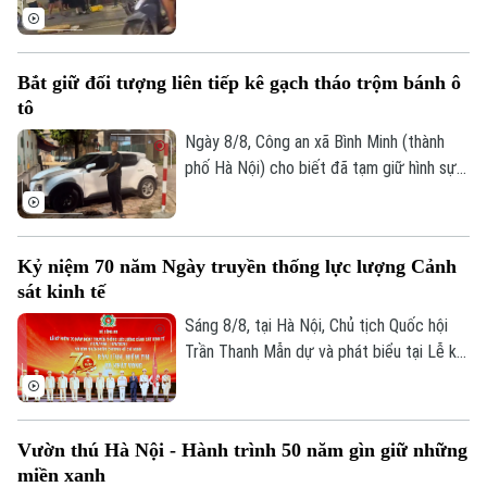
nhất" của lực lượng Công an Thủ đô.
phường Hai Bà Trưng, Hà Nội đã tạm giữ
4 đối tượng để xử lý theo quy định pháp
luật.
Bắt giữ đối tượng liên tiếp kê gạch tháo trộm bánh ô
tô
Ngày 8/8, Công an xã Bình Minh (thành
phố Hà Nội) cho biết đã tạm giữ hình sự
đối tượng Trịnh Duy Linh (sinh năm 1994,
trú tại Hà Nội) để điều tra, làm rõ về hành
vi "Trộm cắp tài sản". Đây là đối tượng đã
Kỷ niệm 70 năm Ngày truyền thống lực lượng Cảnh
thực hiện liên tiếp các vụ tháo bánh ô tô
sát kinh tế
tại các khu đô thị.
Sáng 8/8, tại Hà Nội, Chủ tịch Quốc hội
Trần Thanh Mẫn dự và phát biểu tại Lễ kỷ
niệm 70 năm Ngày truyền thống lực lượng
Cảnh sát kinh tế (10/8/1956 -
10/8/2026) và đón nhận Huân chương Hồ
Vườn thú Hà Nội - Hành trình 50 năm gìn giữ những
Chí Minh. Cùng dự buổi lễ có Ủy viên Bộ
miền xanh
Chính trị, Thường trực Ban Bí thư Trần