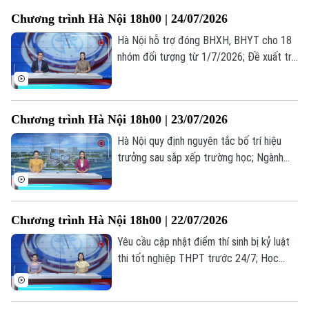
miền quê hạnh phúc... là những thông tin
Chương trình Hà Nội 18h00 | 24/07/2026
đáng chú ý trong bản tin hôm nay.
Hà Nội hỗ trợ đóng BHXH, BHYT cho 18
nhóm đối tượng từ 1/7/2026; Đề xuất trẻ
em chỉ được chơi game tối đa 60 phút
mỗi ngày; Từ giá trị truyền thống đến
miền quê hạnh phúc... là những thông tin
Chương trình Hà Nội 18h00 | 23/07/2026
đáng chú ý trong bản tin hôm nay.
Hà Nội quy định nguyên tắc bố trí hiệu
trưởng sau sắp xếp trường học; Ngành
vận tải hạng nặng nâng cấp tiêu chuẩn
trước sức ép logistics; Cẩn trọng bẫy đặt
phòng trực tuyến... là những thông tin
Chương trình Hà Nội 18h00 | 22/07/2026
đáng chú ý trong bản tin hôm nay.
Yêu cầu cập nhật điểm thí sinh bị kỷ luật
thi tốt nghiệp THPT trước 24/7; Học
nghề: Lựa chọn của những người trẻ thực
tế; Khi AI "kể chuyện" lịch sử... là những
thông tin đáng chú ý trong bản tin hôm