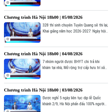
qua chương trình giao lưu; Trẻ em và
những "cạm bẫy" trên mạng xã hội... là
những thông tin đáng chú ý trong bản tin
Chương trình Hà Nội 18h00 | 05/08/2026
hôm nay.
328 thí sinh chuyên Tuyên Quang sẽ thi lại;
Chuyên mục
Khai giảng năm học 2026-2027: Ngày hội
của học sinh, giáo viên; Lạm dụng AI: Tiện
Thời sự
ích hay phụ thuộc?... là những thông tin
đáng chú ý trong bản tin hôm nay.
Hà Nội
Hà Nội
Chương trình Hà Nội 18h00 | 04/08/2026
7 nhóm người được BHYT chi trả khi
Chính trị
Nhịp sống Hà Nội
Thế giới
khám tại nhà; Mở rộng trợ cấp hưu trí xã
hội cho người từ 70 tuổi; Cứu người ngoại
Xã hội
Người Hà Nội
viện: Mỗi phút giây đều quý giá... là những
Tin tức
Kinh tế
thông tin đáng chú ý trong bản tin hôm
An ninh trật tự
Khoảnh khắc Hà Nội
Chương trình Hà Nội 18h00 | 03/08/2026
nay.
Quân sự
Tin tức
Nhà đất
Công nghệ
Được nghỉ 5 ngày liên tục dịp lễ Quốc
Ẩm thực
Hồ sơ
khánh 2/9; Hà Nội phấn đấu 100% người
Cafe sáng
Tin tức
Tàu và Xe
dân có sổ sức khỏe điện tử trên VNeID;