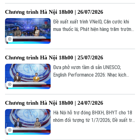
đáng chú ý trong bản tin hôm nay.
Chương trình Hà Nội 18h00 | 26/07/2026
Đề xuất xuất trình VNeID, Căn cước khi
mua thuốc lá; Phát hiện hàng trăm trường
hợp nhận sai trợ cấp BHXH; Bùng nổ xu
hướng "du lịch âm nhạc"... là những thông
tin đáng chú ý trong bản tin hôm nay.
Chương trình Hà Nội 18h00 | 25/07/2026
Đưa phở vươn tầm di sản UNESCO;
English Performance 2026: Nhạc kịch
tiếng Anh lan tỏa thông điệp nhân văn; Sử
dụng phần mềm lậu: Lợi trước mắt, hại dài
lâu... là những thông tin đáng chú ý trong
Chương trình Hà Nội 18h00 | 24/07/2026
bản tin hôm nay.
Theo dõi Hà Nội On
Hà Nội hỗ trợ đóng BHXH, BHYT cho 18
nhóm đối tượng từ 1/7/2026; Đề xuất trẻ
em chỉ được chơi game tối đa 60 phút
mỗi ngày; Từ giá trị truyền thống đến