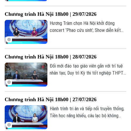
thi... là những thông tin đáng chú ý trong
Thời trang
bản tin hôm nay.
Chương trình Hà Nội 18h00 | 29/07/2026
Âm nhạc
Hương Tràm chọn Hà Nội khởi động
concert ‘Phao cứu sinh’; Show diễn kết
hợp âm nhạc, mùi hương và vị giác; Lan
toả văn hoá phở trong đời sống đương
đại... là những thông tin đáng chú ý trong
Chương trình Hà Nội 18h00 | 28/07/2026
bản tin hôm nay.
Đổi mới đào tạo giáo viên gắn với trí tuệ
nhân tạo; Duy trì Kỳ thi tốt nghiệp THPT
tạo thước đo chung về chất lượng; Điện
ảnh cách mạng: Đánh thức ký ức, truyền
lửa lịch sử... là những thông tin đáng chú ý
Chương trình Hà Nội 18h00 | 27/07/2026
trong bản tin hôm nay.
Hành trình tri ân và tiếp nối truyền thống;
Tiền học năng khiếu, câu lạc bộ không
được thu vượt trần; Quảng bá hình ảnh
Việt Nam ra thế giới... là những thông tin