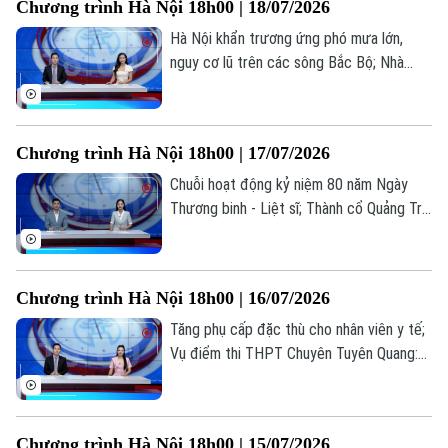
Chương trình Hà Nội 18h00 | 18/07/2026
0865.116.699 (hotline)
0865.116.699
Hà Nội khẩn trương ứng phó mưa lớn,
nguy cơ lũ trên các sông Bắc Bộ; Nhà
giáo nghỉ hưu được ký hợp đồng giảng
dạy toàn thời gian; Livestream bán hàng -
Hết thời ẩn danh... là những thông tin
Chương trình Hà Nội 18h00 | 17/07/2026
đáng chú ý trong bản tin hôm nay.
Chuỗi hoạt động kỷ niệm 80 năm Ngày
Thương binh - Liệt sĩ; Thành cổ Quảng Trị
trong hành trình tri ân tháng Bảy; Cuộc
sống mới ở những khu tái định cư... là
những thông tin đáng chú ý trong bản tin
Chương trình Hà Nội 18h00 | 16/07/2026
hôm nay.
Tăng phụ cấp đặc thù cho nhân viên y tế;
Vụ điểm thi THPT Chuyên Tuyên Quang:
Bộ GD&ĐT nói gì về cơ hội đỗ đại học;
Hợp tác truyền thông công chứng... là
những thông tin đáng chú ý trong bản tin
Chương trình Hà Nội 18h00 | 15/07/2026