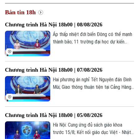
Bản tin 18h
Chương trình Hà Nội 18h00 | 08/08/2026
Áp thấp nhiệt đới biển Đông có thể mạnh
thành bão; 11 trường đại học dự kiến
công bố điểm chuẩn sớm; Siết thời gian
chơi game dưới 60 phút mỗi ngày... là
những thông tin đáng chú ý trong bản tin
Chương trình Hà Nội 18h00 | 07/08/2026
hôm nay.
Hai phương án nghỉ Tết Nguyên đán Đinh
Mùi; Giao thông thuận tiện tại Cảng Hàng
không Quốc tế Nội Bài; Khi sự sống được
chăm sóc từ trong bụng mẹ... là những
thông tin đáng chú ý trong bản tin hôm
Chương trình Hà Nội 18h00 | 05/08/2026
nay.
Hà Nội: Cung ứng đủ sách giáo khoa
trước 15/8; Kết nối giáo dục Việt - Nhật