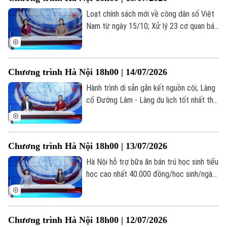
hôm nay.
Loạt chính sách mới về công dân số Việt
Nam từ ngày 15/10; Xử lý 23 cơ quan báo
chí đăng bài về cuốn sách ‘Chuyện với
Thanh - Lời kể mới về ánh sáng’; Việc làm
thời AI: Người lao động cần gì để không bị
Chương trình Hà Nội 18h00 | 14/07/2026
thay thế?... là những thông tin đáng chú ý
trong bản tin hôm nay.
Hành trình di sản gắn kết nguồn cội; Làng
cổ Đường Lâm - Làng du lịch tốt nhất thế
giới; Đại học không phải là con đường duy
nhất dẫn đến thành công... là những thông
tin đáng chú ý trong bản tin hôm nay.
Chương trình Hà Nội 18h00 | 13/07/2026
Hà Nội hỗ trợ bữa ăn bán trú học sinh tiểu
học cao nhất 40.000 đồng/học sinh/ngày;
Hà Nội dừng mở mới trường tiểu học,
THCS công lập; Cảnh báo tiện ích chặn
quảng cáo YouTube có thể đánh cắp dữ
Chương trình Hà Nội 18h00 | 12/07/2026
liệu... là những thông tin đáng chú ý trong