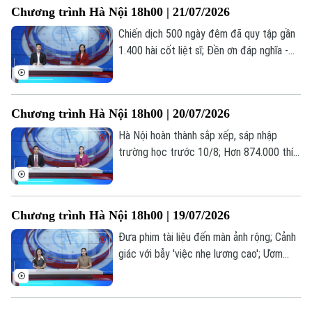
Chương trình Hà Nội 18h00 | 21/07/2026
nay.
Chiến dịch 500 ngày đêm đã quy tập gần
1.400 hài cốt liệt sĩ; Đền ơn đáp nghĩa -
trách nhiệm, tình cảm từ trái tim; Hà Nội
hoàn thành 97,55% hồ sơ ủy quyền nhận
lương hưu... là những thông tin đáng chú ý
Chương trình Hà Nội 18h00 | 20/07/2026
trong bản tin hôm nay.
Hà Nội hoàn thành sắp xếp, sáp nhập
trường học trước 10/8; Hơn 874.000 thí
sinh đăng ký 7,18 triệu nguyện vọng; Thế
hệ “bánh mỳ kẹp” và những áp lực thường
gặp... là những thông tin đáng chú ý trong
Chương trình Hà Nội 18h00 | 19/07/2026
bản tin hôm nay.
Đưa phim tài liệu đến màn ảnh rộng; Cảnh
giác với bẫy 'việc nhẹ lương cao'; Ươm
mầm tài năng trẻ công nghệ số... là những
Liên hệ đường dây nóng (bấm để gọi)
thông tin đáng chú ý trong bản tin hôm
nay.
Tòa soạn
Tòa soạn