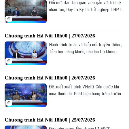
Đổi mới đào tạo giáo viên gắn với trí tuệ
nhân tạo; Duy trì Kỳ thi tốt nghiệp THPT
tạo thước đo chung về chất lượng; Điện
ảnh cách mạng: Đánh thức ký ức, truyền
lửa lịch sử... là những thông tin đáng chú ý
Chương trình Hà Nội 18h00 | 27/07/2026
trong bản tin hôm nay.
Hành trình tri ân và tiếp nối truyền thống;
Tiền học năng khiếu, câu lạc bộ không
được thu vượt trần; Quảng bá hình ảnh
Việt Nam ra thế giới... là những thông tin
đáng chú ý trong bản tin hôm nay.
Chương trình Hà Nội 18h00 | 26/07/2026
Đề xuất xuất trình VNeID, Căn cước khi
mua thuốc lá; Phát hiện hàng trăm trường
hợp nhận sai trợ cấp BHXH; Bùng nổ xu
hướng "du lịch âm nhạc"... là những thông
tin đáng chú ý trong bản tin hôm nay.
Chương trình Hà Nội 18h00 | 25/07/2026
Đưa phở vươn tầm di sản UNESCO;