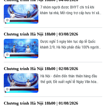
7 nhóm người được BHYT chi trả khi
Chuyên mục
khám tại nhà; Mở rộng trợ cấp hưu trí xã
hội cho người từ 70 tuổi; Cứu người ngoại
Thời sự
viện: Mỗi phút giây đều quý giá... là những
thông tin đáng chú ý trong bản tin hôm
Hà Nội
Hà Nội
Chương trình Hà Nội 18h00 | 03/08/2026
nay.
Được nghỉ 5 ngày liên tục dịp lễ Quốc
Chính trị
Nhịp sống Hà Nội
Thế giới
khánh 2/9; Hà Nội phấn đấu 100% người
dân có sổ sức khỏe điện tử trên VNeID;
Xã hội
Người Hà Nội
Kiểm trước, tin sau... là những thông tin
Tin tức
Kinh tế
đáng chú ý trong bản tin hôm nay.
An ninh trật tự
Khoảnh khắc Hà Nội
Chương trình Hà Nội 18h00 | 02/08/2026
Quân sự
Tin tức
Nhà đất
Công nghệ
Hà Nội - điểm đến thân thiện hàng đầu
Ẩm thực
Hồ sơ
thế giới; Đề xuất nghỉ lễ Ngày Văn hóa
Cafe sáng
Tin tức
Tàu và Xe
Việt Nam 24/11 hưởng nguyên lương; Dấu
Người Việt 4 phương
ấn cảm xúc tại live concert ‘Phao cứu
Tài chính Ngân hàng
Đầu tư
sinh’... là những thông tin đáng chú ý trong
Ô tô
Giáo dục
Chương trình Hà Nội 18h00 | 01/08/2026
bản tin hôm nay.
Doanh nghiệp