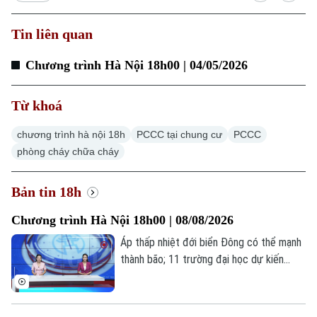
Tin liên quan
Xu hướng
Chương trình Hà Nội 18h00 | 04/05/2026
Từ khoá
chương trình hà nội 18h
PCCC tại chung cư
PCCC
phòng cháy chữa cháy
Bản tin 18h
Chương trình Hà Nội 18h00 | 08/08/2026
Áp thấp nhiệt đới biển Đông có thể mạnh
thành bão; 11 trường đại học dự kiến
công bố điểm chuẩn sớm; Siết thời gian
chơi game dưới 60 phút mỗi ngày... là
những thông tin đáng chú ý trong bản tin