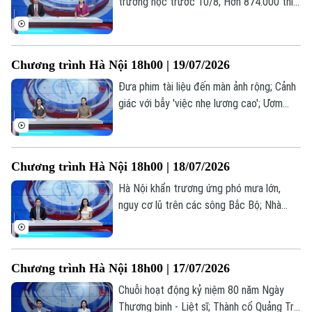
trường học trước 10/8; Hơn 874.000 thí
sinh đăng ký 7,18 triệu nguyện vọng; Thế
hệ “bánh mỳ kẹp” và những áp lực thường
gặp... là những thông tin đáng chú ý trong
Chương trình Hà Nội 18h00 | 19/07/2026
bản tin hôm nay.
Đưa phim tài liệu đến màn ảnh rộng; Cảnh
giác với bẫy 'việc nhẹ lương cao'; Ươm
mầm tài năng trẻ công nghệ số... là những
thông tin đáng chú ý trong bản tin hôm
nay.
Chương trình Hà Nội 18h00 | 18/07/2026
Liên hệ đường dây nóng (bấm để gọi)
Hà Nội khẩn trương ứng phó mưa lớn,
nguy cơ lũ trên các sông Bắc Bộ; Nhà
Tòa soạn
Tòa soạn
giáo nghỉ hưu được ký hợp đồng giảng
0865.116.699 (hotline)
0865.116.699
dạy toàn thời gian; Livestream bán hàng -
Hết thời ẩn danh... là những thông tin
Chương trình Hà Nội 18h00 | 17/07/2026
đáng chú ý trong bản tin hôm nay.
Chuỗi hoạt động kỷ niệm 80 năm Ngày
Thương binh - Liệt sĩ; Thành cổ Quảng Trị