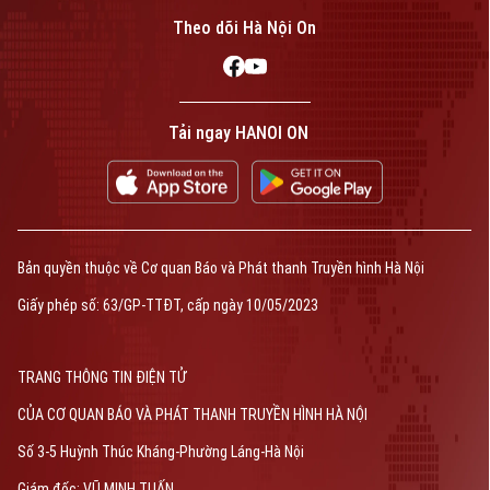
Theo dõi Hà Nội On
Tải ngay HANOI ON
Bản quyền thuộc về Cơ quan Báo và Phát thanh Truyền hình Hà Nội
Giấy phép số: 63/GP-TTĐT, cấp ngày 10/05/2023
TRANG THÔNG TIN ĐIỆN TỬ
CỦA CƠ QUAN BÁO VÀ PHÁT THANH TRUYỀN HÌNH HÀ NỘI
Số 3-5 Huỳnh Thúc Kháng-Phường Láng-Hà Nội
Giám đốc: VŨ MINH TUẤN