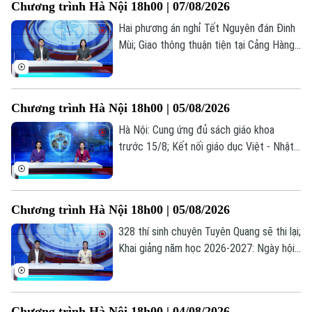
Chương trình Hà Nội 18h00 | 07/08/2026
hôm nay.
Hai phương án nghỉ Tết Nguyên đán Đinh
Mùi; Giao thông thuận tiện tại Cảng Hàng
không Quốc tế Nội Bài; Khi sự sống được
chăm sóc từ trong bụng mẹ... là những
thông tin đáng chú ý trong bản tin hôm
Chương trình Hà Nội 18h00 | 05/08/2026
nay.
Hà Nội: Cung ứng đủ sách giáo khoa
trước 15/8; Kết nối giáo dục Việt - Nhật
qua chương trình giao lưu; Trẻ em và
những "cạm bẫy" trên mạng xã hội... là
những thông tin đáng chú ý trong bản tin
Chương trình Hà Nội 18h00 | 05/08/2026
hôm nay.
328 thí sinh chuyên Tuyên Quang sẽ thi lại;
Khai giảng năm học 2026-2027: Ngày hội
của học sinh, giáo viên; Lạm dụng AI: Tiện
ích hay phụ thuộc?... là những thông tin
đáng chú ý trong bản tin hôm nay.
Chương trình Hà Nội 18h00 | 04/08/2026