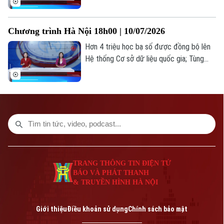
đến gần với công chúng như thế nào?... là
Giám đốc: VŨ MINH TUẤN
những thông tin đáng chú ý trong bản tin
Phó Giám đốc: Nguyễn Kim Khiêm, Nguyễn Minh Đức, Nguyễn Thành Lợi
Chương trình Hà Nội 18h00 | 10/07/2026
hôm nay.
Hơn 4 triệu học bạ số được đồng bộ lên
Hệ thống Cơ sở dữ liệu quốc gia; Tùng
Dương và góc nhìn về sự "rực rỡ" qua MV
âm nhạc mới; Điều chỉnh mức giảm trừ gia
cảnh... là những thông tin đáng chú ý
trong bản tin hôm nay.
TRANG THÔNG TIN ĐIỆN TỬ
BÁO VÀ PHÁT THANH
& TRUYỀN HÌNH HÀ NỘI
Giới thiệu
Điều khoản sử dụng
Chính sách bảo mật