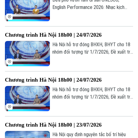
English Performance 2026: Nhạc kịch
tiếng Anh lan tỏa thông điệp nhân văn; Sử
dụng phần mềm lậu: Lợi trước mắt, hại dài
lâu... là những thông tin đáng chú ý trong
Chương trình Hà Nội 18h00 | 24/07/2026
bản tin hôm nay.
Hà Nội hỗ trợ đóng BHXH, BHYT cho 18
nhóm đối tượng từ 1/7/2026; Đề xuất trẻ
em chỉ được chơi game tối đa 60 phút
mỗi ngày; Từ giá trị truyền thống đến
Theo dõi Hà Nội On
miền quê hạnh phúc... là những thông tin
Chương trình Hà Nội 18h00 | 24/07/2026
đáng chú ý trong bản tin hôm nay.
Hà Nội hỗ trợ đóng BHXH, BHYT cho 18
nhóm đối tượng từ 1/7/2026; Đề xuất trẻ
em chỉ được chơi game tối đa 60 phút
mỗi ngày; Từ giá trị truyền thống đến
miền quê hạnh phúc... là những thông tin
Chương trình Hà Nội 18h00 | 23/07/2026
đáng chú ý trong bản tin hôm nay.
Hà Nội quy định nguyên tắc bố trí hiệu