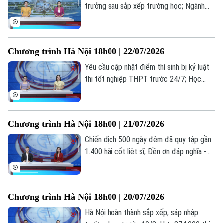
trưởng sau sắp xếp trường học; Ngành
vận tải hạng nặng nâng cấp tiêu chuẩn
trước sức ép logistics; Cẩn trọng bẫy đặt
phòng trực tuyến... là những thông tin
Chương trình Hà Nội 18h00 | 22/07/2026
đáng chú ý trong bản tin hôm nay.
Yêu cầu cập nhật điểm thí sinh bị kỷ luật
thi tốt nghiệp THPT trước 24/7; Học
nghề: Lựa chọn của những người trẻ thực
tế; Khi AI "kể chuyện" lịch sử... là những
thông tin đáng chú ý trong bản tin hôm
Chương trình Hà Nội 18h00 | 21/07/2026
nay.
Chiến dịch 500 ngày đêm đã quy tập gần
1.400 hài cốt liệt sĩ; Đền ơn đáp nghĩa -
trách nhiệm, tình cảm từ trái tim; Hà Nội
hoàn thành 97,55% hồ sơ ủy quyền nhận
lương hưu... là những thông tin đáng chú ý
Chương trình Hà Nội 18h00 | 20/07/2026
trong bản tin hôm nay.
Hà Nội hoàn thành sắp xếp, sáp nhập