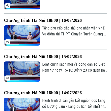
trong hành trình tri ân tháng Bảy; Cuộc
sống mới ở những khu tái định cư... là
những thông tin đáng chú ý trong bản tin
Chương trình Hà Nội 18h00 | 16/07/2026
hôm nay.
Tăng phụ cấp đặc thù cho nhân viên y tế;
Vụ điểm thi THPT Chuyên Tuyên Quang:
Bộ GD&ĐT nói gì về cơ hội đỗ đại học;
Hợp tác truyền thông công chứng... là
những thông tin đáng chú ý trong bản tin
Chương trình Hà Nội 18h00 | 15/07/2026
hôm nay.
Loạt chính sách mới về công dân số Việt
Nam từ ngày 15/10; Xử lý 23 cơ quan báo
chí đăng bài về cuốn sách ‘Chuyện với
Thanh - Lời kể mới về ánh sáng’; Việc làm
thời AI: Người lao động cần gì để không bị
Chương trình Hà Nội 18h00 | 14/07/2026
thay thế?... là những thông tin đáng chú ý
trong bản tin hôm nay.
Hành trình di sản gắn kết nguồn cội; Làng
cổ Đường Lâm - Làng du lịch tốt nhất thế