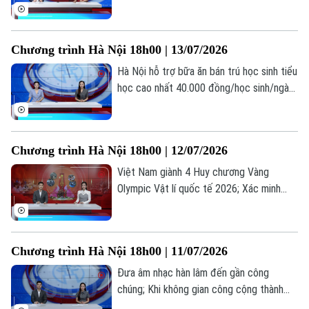
giới; Đại học không phải là con đường duy
nhất dẫn đến thành công... là những thông
tin đáng chú ý trong bản tin hôm nay.
Chương trình Hà Nội 18h00 | 13/07/2026
Hà Nội hỗ trợ bữa ăn bán trú học sinh tiểu
học cao nhất 40.000 đồng/học sinh/ngày;
Hà Nội dừng mở mới trường tiểu học,
THCS công lập; Cảnh báo tiện ích chặn
quảng cáo YouTube có thể đánh cắp dữ
Chương trình Hà Nội 18h00 | 12/07/2026
liệu... là những thông tin đáng chú ý trong
bản tin hôm nay.
Việt Nam giành 4 Huy chương Vàng
Olympic Vật lí quốc tế 2026; Xác minh
thông tin gian lận thi tốt nghiệp tại Nghệ
Bản quyền thuộc về Cơ quan Báo và Phát thanh Truyền hình Hà Nội Giấy
An; Chiến dịch 500 ngày đêm "trả tên"
phép số: Số 63/GP-TTDT, cấp ngày 10/05/2023
cho liệt sĩ... là những thông tin đáng chú ý
Chương trình Hà Nội 18h00 | 11/07/2026
TRANG THÔNG TIN ĐIỆN TỬ
trong bản tin hôm nay.
Đưa âm nhạc hàn lâm đến gần công
CỦA CƠ QUAN BÁO VÀ PHÁT THANH TRUYỀN HÌNH HÀ NỘI
chúng; Khi không gian công cộng thành
Số 3-5 Huỳnh Thúc Kháng-Phường Láng-Hà Nội
sân khấu; Các nước đưa âm nhạc hàn lâm