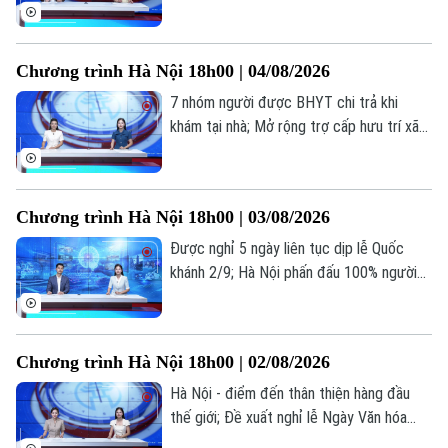
của học sinh, giáo viên; Lạm dụng AI: Tiện
ích hay phụ thuộc?... là những thông tin
đáng chú ý trong bản tin hôm nay.
Chương trình Hà Nội 18h00 | 04/08/2026
7 nhóm người được BHYT chi trả khi
khám tại nhà; Mở rộng trợ cấp hưu trí xã
hội cho người từ 70 tuổi; Cứu người ngoại
viện: Mỗi phút giây đều quý giá... là những
thông tin đáng chú ý trong bản tin hôm
Chương trình Hà Nội 18h00 | 03/08/2026
nay.
Được nghỉ 5 ngày liên tục dịp lễ Quốc
khánh 2/9; Hà Nội phấn đấu 100% người
dân có sổ sức khỏe điện tử trên VNeID;
Kiểm trước, tin sau... là những thông tin
đáng chú ý trong bản tin hôm nay.
Chương trình Hà Nội 18h00 | 02/08/2026
Hà Nội - điểm đến thân thiện hàng đầu
thế giới; Đề xuất nghỉ lễ Ngày Văn hóa
Việt Nam 24/11 hưởng nguyên lương; Dấu