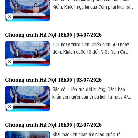
Kiếm; Khách ngủ lại qua đêm phải khai báo
lưu trú; Gieo tình yêu biển xanh từ những
nét vẽ... là những thông tin đáng chú ý
trong bản tin hôm nay.
Chương trình Hà Nội 18h00 | 04/07/2026
111 ngày thực hiện Chiến dịch 500 ngày
đêm; Khách quốc tế đến Việt Nam đạt
12,3 triệu lượt; Ngày hè ý nghĩa của ‘khối
nghỉ hè’;... là những thông tin đáng chú ý
trong bản tin hôm nay.
Chương trình Hà Nội 18h00 | 03/07/2026
Bão số 1 liên tục đổi hướng; Cảnh báo
khẩn với người dân đi du lịch từ ngày 4/7;
Tiểu thương thích ứng với kinh doanh
không vỉa hè... là những thông tin đáng
chú ý trong bản tin hôm nay.
Chương trình Hà Nội 18h00 | 02/07/2026
Khai mạc liên hoan âm nhạc quốc tế