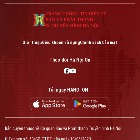
TRANG THÔNG TIN ĐIỆN TỬ
BÁO VÀ PHÁT THANH
& TRUYỀN HÌNH HÀ NỘI
Giới thiệu
Điều khoản sử dụng
Chính sách bảo mật
Theo dõi Hà Nội On
Tải ngay HANOI ON
Bản quyền thuộc về Cơ quan Báo và Phát thanh Truyền hình Hà Nội
Giấy phép số: 63/GP-TTĐT, cấp ngày 10/05/2023