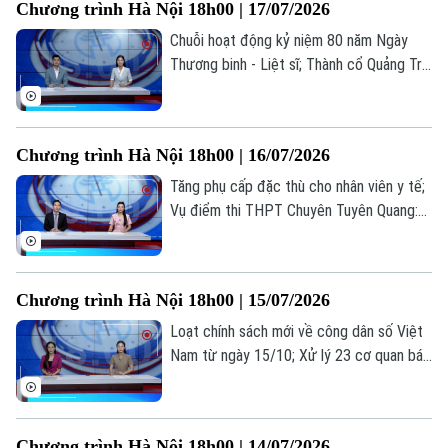
Chương trình Hà Nội 18h00 | 17/07/2026
đáng chú ý trong bản tin hôm nay.
Chuỗi hoạt động kỷ niệm 80 năm Ngày
Thương binh - Liệt sĩ; Thành cổ Quảng Trị
trong hành trình tri ân tháng Bảy; Cuộc
Theo dõi Hà Nội On
sống mới ở những khu tái định cư... là
những thông tin đáng chú ý trong bản tin
Chương trình Hà Nội 18h00 | 16/07/2026
hôm nay.
Tăng phụ cấp đặc thù cho nhân viên y tế;
Vụ điểm thi THPT Chuyên Tuyên Quang:
Bộ GD&ĐT nói gì về cơ hội đỗ đại học;
Hợp tác truyền thông công chứng... là
những thông tin đáng chú ý trong bản tin
Chương trình Hà Nội 18h00 | 15/07/2026
hôm nay.
Loạt chính sách mới về công dân số Việt
Nam từ ngày 15/10; Xử lý 23 cơ quan báo
chí đăng bài về cuốn sách ‘Chuyện với
Thanh - Lời kể mới về ánh sáng’; Việc làm
thời AI: Người lao động cần gì để không bị
Chương trình Hà Nội 18h00 | 14/07/2026