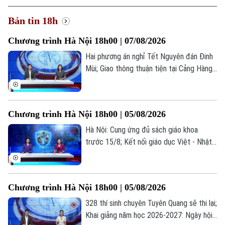
Xu hướng
Bản tin 18h
Chương trình Hà Nội 18h00 | 07/08/2026
Hai phương án nghỉ Tết Nguyên đán Đinh
Mùi; Giao thông thuận tiện tại Cảng Hàng
không Quốc tế Nội Bài; Khi sự sống được
chăm sóc từ trong bụng mẹ... là những
thông tin đáng chú ý trong bản tin hôm
Chương trình Hà Nội 18h00 | 05/08/2026
nay.
Hà Nội: Cung ứng đủ sách giáo khoa
trước 15/8; Kết nối giáo dục Việt - Nhật
qua chương trình giao lưu; Trẻ em và
những "cạm bẫy" trên mạng xã hội... là
những thông tin đáng chú ý trong bản tin
Chương trình Hà Nội 18h00 | 05/08/2026
hôm nay.
328 thí sinh chuyên Tuyên Quang sẽ thi lại;
Khai giảng năm học 2026-2027: Ngày hội