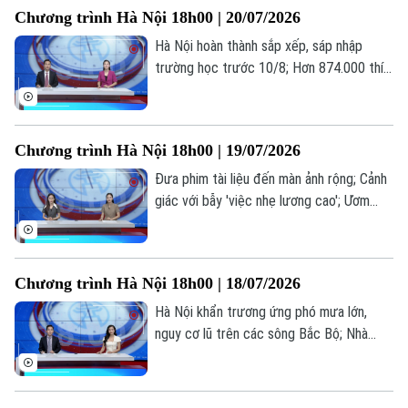
lương hưu... là những thông tin đáng chú ý
Chương trình Hà Nội 18h00 | 20/07/2026
trong bản tin hôm nay.
Hà Nội hoàn thành sắp xếp, sáp nhập
trường học trước 10/8; Hơn 874.000 thí
sinh đăng ký 7,18 triệu nguyện vọng; Thế
hệ “bánh mỳ kẹp” và những áp lực thường
gặp... là những thông tin đáng chú ý trong
Chương trình Hà Nội 18h00 | 19/07/2026
bản tin hôm nay.
Đưa phim tài liệu đến màn ảnh rộng; Cảnh
giác với bẫy 'việc nhẹ lương cao'; Ươm
mầm tài năng trẻ công nghệ số... là những
thông tin đáng chú ý trong bản tin hôm
nay.
Chương trình Hà Nội 18h00 | 18/07/2026
Hà Nội khẩn trương ứng phó mưa lớn,
nguy cơ lũ trên các sông Bắc Bộ; Nhà
giáo nghỉ hưu được ký hợp đồng giảng
dạy toàn thời gian; Livestream bán hàng -
Hết thời ẩn danh... là những thông tin