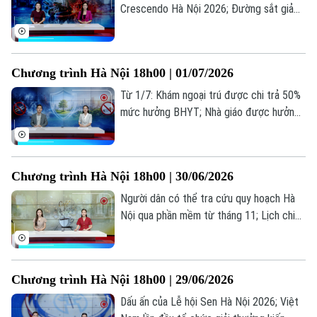
Crescendo Hà Nội 2026; Đường sắt giảm
10% giá vé tàu khách Bắc - Nam; Hiểm
hoạ từ thú vui độ xe... là những thông tin
đáng chú ý trong bản tin hôm nay.
Chương trình Hà Nội 18h00 | 01/07/2026
Từ 1/7: Khám ngoại trú được chi trả 50%
mức hưởng BHYT; Nhà giáo được hưởng
phụ cấp ưu đãi theo nghề từ 20-80%; Lá
chắn cho thế hệ không khói thuốc... là
những thông tin đáng chú ý trong bản tin
Chương trình Hà Nội 18h00 | 30/06/2026
hôm nay.
Người dân có thể tra cứu quy hoạch Hà
Nội qua phần mềm từ tháng 11; Lịch chi
trả lương hưu, trợ cấp tháng 7 khi áp dụng
mức tăng 8%; Thu phí bản quyền âm nhạc
quán cà phê, nhà hàng... là những thông tin
Chương trình Hà Nội 18h00 | 29/06/2026
đáng chú ý trong bản tin hôm nay.
Dấu ấn của Lễ hội Sen Hà Nội 2026; Việt