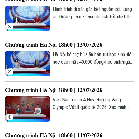
thay thế?... là những thông tin đáng chú ý
trong bản tin hôm nay.
Hành trình di sản gắn kết nguồn cội; Làng
cổ Đường Lâm - Làng du lịch tốt nhất thế
giới; Đại học không phải là con đường duy
nhất dẫn đến thành công... là những thông
tin đáng chú ý trong bản tin hôm nay.
Chương trình Hà Nội 18h00 | 13/07/2026
Hà Nội hỗ trợ bữa ăn bán trú học sinh tiểu
học cao nhất 40.000 đồng/học sinh/ngày;
Hà Nội dừng mở mới trường tiểu học,
THCS công lập; Cảnh báo tiện ích chặn
quảng cáo YouTube có thể đánh cắp dữ
Chương trình Hà Nội 18h00 | 12/07/2026
liệu... là những thông tin đáng chú ý trong
bản tin hôm nay.
Việt Nam giành 4 Huy chương Vàng
Olympic Vật lí quốc tế 2026; Xác minh
thông tin gian lận thi tốt nghiệp tại Nghệ
An; Chiến dịch 500 ngày đêm "trả tên"
cho liệt sĩ... là những thông tin đáng chú ý
Chương trình Hà Nội 18h00 | 11/07/2026
trong bản tin hôm nay.