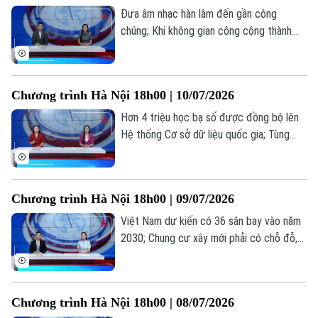
Đưa âm nhạc hàn lâm đến gần công
chúng; Khi không gian công cộng thành
sân khấu; Các nước đưa âm nhạc hàn lâm
đến gần với công chúng như thế nào?... là
những thông tin đáng chú ý trong bản tin
Chương trình Hà Nội 18h00 | 10/07/2026
hôm nay.
Hơn 4 triệu học bạ số được đồng bộ lên
Hệ thống Cơ sở dữ liệu quốc gia; Tùng
Dương và góc nhìn về sự "rực rỡ" qua MV
âm nhạc mới; Điều chỉnh mức giảm trừ gia
cảnh... là những thông tin đáng chú ý
Chương trình Hà Nội 18h00 | 09/07/2026
trong bản tin hôm nay.
Việt Nam dự kiến có 36 sân bay vào năm
2030; Chung cư xây mới phải có chỗ đỗ,
sạc xe điện; Áo đấu của Jalen Brunson
đạt mức giá hơn 1 triệu USD... là những
thông tin đáng chú ý trong bản tin hôm
Chương trình Hà Nội 18h00 | 08/07/2026
nay.