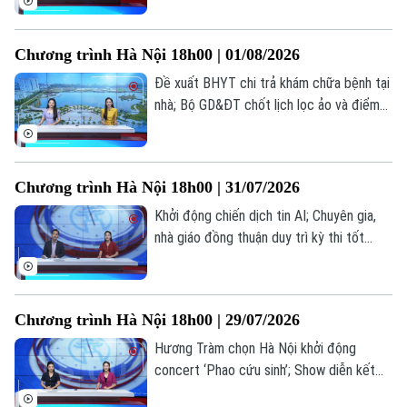
ấn cảm xúc tại live concert ‘Phao cứu
sinh’... là những thông tin đáng chú ý trong
Chương trình Hà Nội 18h00 | 01/08/2026
bản tin hôm nay.
Đề xuất BHYT chi trả khám chữa bệnh tại
nhà; Bộ GD&ĐT chốt lịch lọc ảo và điểm
chuẩn đại học 2026; Bộ GD&ĐT trình đề
án tổ chức thi... là những thông tin đáng
chú ý trong bản tin hôm nay.
Chương trình Hà Nội 18h00 | 31/07/2026
Khởi động chiến dịch tin AI; Chuyên gia,
nhà giáo đồng thuận duy trì kỳ thi tốt
nghiệp; Bộ GD&ĐT trình đề án tổ chức
thi... là những thông tin đáng chú ý trong
bản tin hôm nay.
Chương trình Hà Nội 18h00 | 29/07/2026
Hương Tràm chọn Hà Nội khởi động
Chuyên mục
concert ‘Phao cứu sinh’; Show diễn kết
hợp âm nhạc, mùi hương và vị giác; Lan
Thời sự