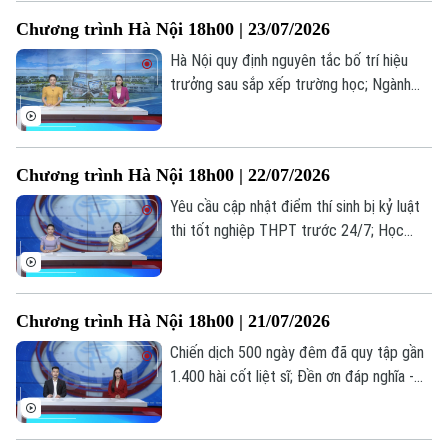
phòng trực tuyến... là những thông tin
Chương trình Hà Nội 18h00 | 23/07/2026
đáng chú ý trong bản tin hôm nay.
Hà Nội quy định nguyên tắc bố trí hiệu
trưởng sau sắp xếp trường học; Ngành
vận tải hạng nặng nâng cấp tiêu chuẩn
trước sức ép logistics; Cẩn trọng bẫy đặt
phòng trực tuyến... là những thông tin
Chương trình Hà Nội 18h00 | 22/07/2026
đáng chú ý trong bản tin hôm nay.
Yêu cầu cập nhật điểm thí sinh bị kỷ luật
thi tốt nghiệp THPT trước 24/7; Học
nghề: Lựa chọn của những người trẻ thực
tế; Khi AI "kể chuyện" lịch sử... là những
thông tin đáng chú ý trong bản tin hôm
Chương trình Hà Nội 18h00 | 21/07/2026
nay.
Chiến dịch 500 ngày đêm đã quy tập gần
1.400 hài cốt liệt sĩ; Đền ơn đáp nghĩa -
trách nhiệm, tình cảm từ trái tim; Hà Nội
hoàn thành 97,55% hồ sơ ủy quyền nhận