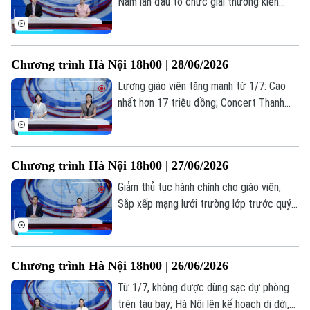
Nam lần đầu tổ chức giải thưởng kiến
trúc, du lịch châu Á; Từ ‘giấc mơ trưa’ tới
vụ kiện 5 năm... là những thông tin đáng
chú ý trong bản tin hôm nay.
Bản quyền thuộc về Cơ quan Báo và Phát thanh Truyền hình Hà Nội Giấy
Chương trình Hà Nội 18h00 | 28/06/2026
phép số: Số 63/GP-TTDT, cấp ngày 10/05/2023
Lương giáo viên tăng mạnh từ 1/7: Cao
TRANG THÔNG TIN ĐIỆN TỬ
nhất hơn 17 triệu đồng; Concert Thanh
CỦA CƠ QUAN BÁO VÀ PHÁT THANH TRUYỀN HÌNH HÀ NỘI
xuân - Bản hoà ca của tuổi trẻ; Khi con nói
chuyện với cả thế giới, trừ cha mẹ... là
Số 3-5 Huỳnh Thúc Kháng-Phường Láng-Hà Nội
những thông tin đáng chú ý trong bản tin
Giám đốc: VŨ MINH TUẤN
Chương trình Hà Nội 18h00 | 27/06/2026
hôm nay.
Giảm thủ tục hành chính cho giáo viên;
Phó Giám đốc: Nguyễn Kim Khiêm, Nguyễn Minh Đức, Nguyễn Thành Lợi
Sắp xếp mạng lưới trường lớp trước quý
I/2027; Bảo vệ nghệ sỹ tuổi teen như thế
nào?... là những thông tin đáng chú ý
trong bản tin hôm nay.
Chương trình Hà Nội 18h00 | 26/06/2026
Từ 1/7, không được dùng sạc dự phòng
trên tàu bay; Hà Nội lên kế hoạch di dời,