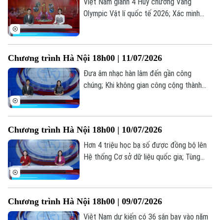
bản tin hôm nay.
Việt Nam giành 4 Huy chương Vàng
Olympic Vật lí quốc tế 2026; Xác minh
thông tin gian lận thi tốt nghiệp tại Nghệ
An; Chiến dịch 500 ngày đêm "trả tên"
cho liệt sĩ... là những thông tin đáng chú ý
Chương trình Hà Nội 18h00 | 11/07/2026
trong bản tin hôm nay.
Đưa âm nhạc hàn lâm đến gần công
chúng; Khi không gian công cộng thành
sân khấu; Các nước đưa âm nhạc hàn lâm
đến gần với công chúng như thế nào?... là
những thông tin đáng chú ý trong bản tin
Chương trình Hà Nội 18h00 | 10/07/2026
hôm nay.
Hơn 4 triệu học bạ số được đồng bộ lên
Hệ thống Cơ sở dữ liệu quốc gia; Tùng
Dương và góc nhìn về sự "rực rỡ" qua MV
âm nhạc mới; Điều chỉnh mức giảm trừ gia
cảnh... là những thông tin đáng chú ý
Chương trình Hà Nội 18h00 | 09/07/2026
trong bản tin hôm nay.
Việt Nam dự kiến có 36 sân bay vào năm