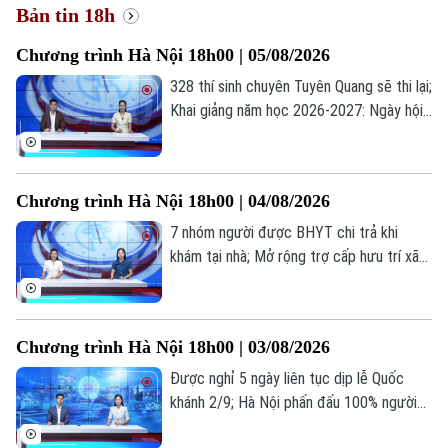
Bản tin 18h
Chương trình Hà Nội 18h00 | 05/08/2026
328 thí sinh chuyên Tuyên Quang sẽ thi lại;
Khai giảng năm học 2026-2027: Ngày hội
của học sinh, giáo viên; Lạm dụng AI: Tiện
ích hay phụ thuộc?... là những thông tin
đáng chú ý trong bản tin hôm nay.
Chương trình Hà Nội 18h00 | 04/08/2026
7 nhóm người được BHYT chi trả khi
khám tại nhà; Mở rộng trợ cấp hưu trí xã
hội cho người từ 70 tuổi; Cứu người ngoại
viện: Mỗi phút giây đều quý giá... là những
thông tin đáng chú ý trong bản tin hôm
Chương trình Hà Nội 18h00 | 03/08/2026
nay.
Được nghỉ 5 ngày liên tục dịp lễ Quốc
khánh 2/9; Hà Nội phấn đấu 100% người
dân có sổ sức khỏe điện tử trên VNeID;