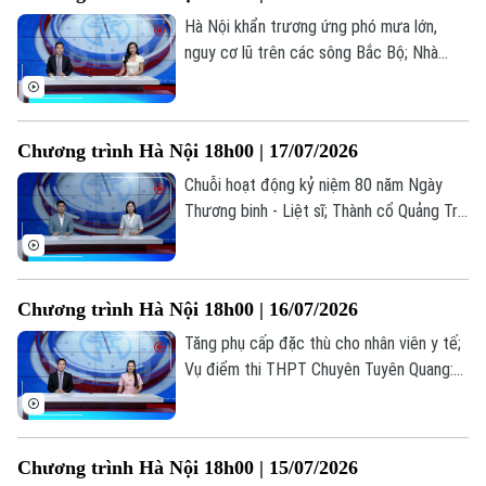
Hà Nội khẩn trương ứng phó mưa lớn,
nguy cơ lũ trên các sông Bắc Bộ; Nhà
giáo nghỉ hưu được ký hợp đồng giảng
dạy toàn thời gian; Livestream bán hàng -
Hết thời ẩn danh... là những thông tin
Chương trình Hà Nội 18h00 | 17/07/2026
đáng chú ý trong bản tin hôm nay.
Chuỗi hoạt động kỷ niệm 80 năm Ngày
Thương binh - Liệt sĩ; Thành cổ Quảng Trị
trong hành trình tri ân tháng Bảy; Cuộc
sống mới ở những khu tái định cư... là
những thông tin đáng chú ý trong bản tin
Chương trình Hà Nội 18h00 | 16/07/2026
hôm nay.
Tăng phụ cấp đặc thù cho nhân viên y tế;
Vụ điểm thi THPT Chuyên Tuyên Quang:
Bộ GD&ĐT nói gì về cơ hội đỗ đại học;
Hợp tác truyền thông công chứng... là
Liên hệ đường dây nóng (bấm để gọi)
những thông tin đáng chú ý trong bản tin
Tòa soạn
Tòa soạn
Chương trình Hà Nội 18h00 | 15/07/2026
hôm nay.