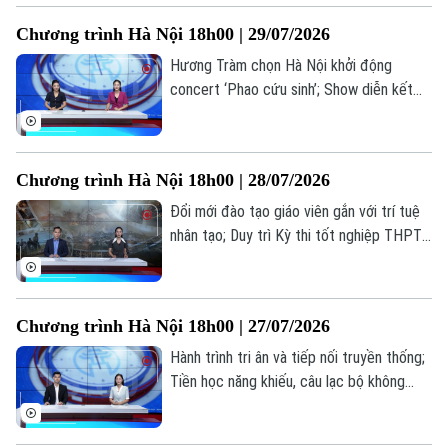
Người Việt 4 phương
Tài chính Ngân hàng
bản tin hôm nay.
Đầu tư
Chương trình Hà Nội 18h00 | 29/07/2026
Ô tô
Giáo dục
Doanh nghiệp
Hương Tràm chọn Hà Nội khởi động
Căn hộ
Tàu
concert ‘Phao cứu sinh’; Show diễn kết
Tin tức
Văn hóa
hợp âm nhạc, mùi hương và vị giác; Lan
Đất đai
Xe máy
toả văn hoá phở trong đời sống đương
Tuyển sinh
Tin tức
Sức khỏe
đại... là những thông tin đáng chú ý trong
Kinh nghiệm
Thị trường
Chương trình Hà Nội 18h00 | 28/07/2026
Hướng nghiệp
bản tin hôm nay.
Làng nghề
Y tế
Đổi mới đào tạo giáo viên gắn với trí tuệ
Thể thao
Đánh giá
nhân tạo; Duy trì Kỳ thi tốt nghiệp THPT
Di tích
Dinh dưỡng
tạo thước đo chung về chất lượng; Điện
Bóng đá
Giải trí
ảnh cách mạng: Đánh thức ký ức, truyền
Tư vấn sức khỏe
lửa lịch sử... là những thông tin đáng chú ý
Quần vợt
Tin tức
Chương trình Hà Nội 18h00 | 27/07/2026
Đã phát sóng
trong bản tin hôm nay.
Golf
Hành trình tri ân và tiếp nối truyền thống;
Sao
Tiền học năng khiếu, câu lạc bộ không
được thu vượt trần; Quảng bá hình ảnh
Điện ảnh
Việt Nam ra thế giới... là những thông tin