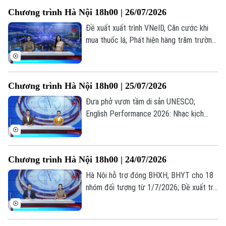
đáng chú ý trong bản tin hôm nay.
Thời trang
Chương trình Hà Nội 18h00 | 26/07/2026
Đề xuất xuất trình VNeID, Căn cước khi
Âm nhạc
mua thuốc lá; Phát hiện hàng trăm trường
hợp nhận sai trợ cấp BHXH; Bùng nổ xu
hướng "du lịch âm nhạc"... là những thông
tin đáng chú ý trong bản tin hôm nay.
Chương trình Hà Nội 18h00 | 25/07/2026
Đưa phở vươn tầm di sản UNESCO;
English Performance 2026: Nhạc kịch
tiếng Anh lan tỏa thông điệp nhân văn; Sử
dụng phần mềm lậu: Lợi trước mắt, hại dài
lâu... là những thông tin đáng chú ý trong
Chương trình Hà Nội 18h00 | 24/07/2026
bản tin hôm nay.
Hà Nội hỗ trợ đóng BHXH, BHYT cho 18
nhóm đối tượng từ 1/7/2026; Đề xuất trẻ
em chỉ được chơi game tối đa 60 phút
mỗi ngày; Từ giá trị truyền thống đến
miền quê hạnh phúc... là những thông tin