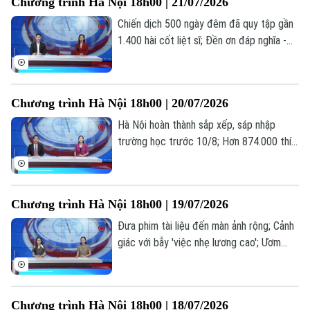
Chương trình Hà Nội 18h00 | 21/07/2026
trong bản tin hôm nay.
Chiến dịch 500 ngày đêm đã quy tập gần
1.400 hài cốt liệt sĩ; Đền ơn đáp nghĩa -
trách nhiệm, tình cảm từ trái tim; Hà Nội
hoàn thành 97,55% hồ sơ ủy quyền nhận
lương hưu... là những thông tin đáng chú ý
Chương trình Hà Nội 18h00 | 20/07/2026
trong bản tin hôm nay.
Hà Nội hoàn thành sắp xếp, sáp nhập
trường học trước 10/8; Hơn 874.000 thí
sinh đăng ký 7,18 triệu nguyện vọng; Thế
hệ “bánh mỳ kẹp” và những áp lực thường
gặp... là những thông tin đáng chú ý trong
Chương trình Hà Nội 18h00 | 19/07/2026
bản tin hôm nay.
Đưa phim tài liệu đến màn ảnh rộng; Cảnh
giác với bẫy 'việc nhẹ lương cao'; Ươm
mầm tài năng trẻ công nghệ số... là những
thông tin đáng chú ý trong bản tin hôm
nay.
Chương trình Hà Nội 18h00 | 18/07/2026