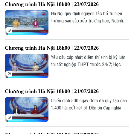
Chương trình Hà Nội 18h00 | 23/07/2026
đáng chú ý trong bản tin hôm nay.
Hà Nội quy định nguyên tắc bố trí hiệu
trưởng sau sắp xếp trường học; Ngành
vận tải hạng nặng nâng cấp tiêu chuẩn
trước sức ép logistics; Cẩn trọng bẫy đặt
phòng trực tuyến... là những thông tin
Chương trình Hà Nội 18h00 | 22/07/2026
đáng chú ý trong bản tin hôm nay.
Yêu cầu cập nhật điểm thí sinh bị kỷ luật
thi tốt nghiệp THPT trước 24/7; Học
nghề: Lựa chọn của những người trẻ thực
tế; Khi AI "kể chuyện" lịch sử... là những
thông tin đáng chú ý trong bản tin hôm
Chương trình Hà Nội 18h00 | 21/07/2026
nay.
Theo dõi Hà Nội On
Chiến dịch 500 ngày đêm đã quy tập gần
1.400 hài cốt liệt sĩ; Đền ơn đáp nghĩa -
trách nhiệm, tình cảm từ trái tim; Hà Nội
hoàn thành 97,55% hồ sơ ủy quyền nhận
lương hưu... là những thông tin đáng chú ý