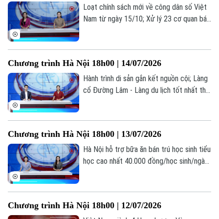
0865.116.699 (hotline)
0865.116.699
Loạt chính sách mới về công dân số Việt
Nam từ ngày 15/10; Xử lý 23 cơ quan báo
chí đăng bài về cuốn sách ‘Chuyện với
Thanh - Lời kể mới về ánh sáng’; Việc làm
thời AI: Người lao động cần gì để không bị
Chương trình Hà Nội 18h00 | 14/07/2026
thay thế?... là những thông tin đáng chú ý
trong bản tin hôm nay.
Hành trình di sản gắn kết nguồn cội; Làng
cổ Đường Lâm - Làng du lịch tốt nhất thế
giới; Đại học không phải là con đường duy
nhất dẫn đến thành công... là những thông
tin đáng chú ý trong bản tin hôm nay.
Chương trình Hà Nội 18h00 | 13/07/2026
Hà Nội hỗ trợ bữa ăn bán trú học sinh tiểu
học cao nhất 40.000 đồng/học sinh/ngày;
Hà Nội dừng mở mới trường tiểu học,
THCS công lập; Cảnh báo tiện ích chặn
quảng cáo YouTube có thể đánh cắp dữ
Chương trình Hà Nội 18h00 | 12/07/2026
liệu... là những thông tin đáng chú ý trong