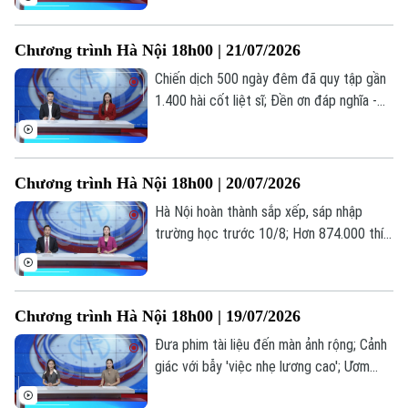
hoàn thành 97,55% hồ sơ ủy quyền nhận
lương hưu... là những thông tin đáng chú ý
Chương trình Hà Nội 18h00 | 21/07/2026
trong bản tin hôm nay.
Chiến dịch 500 ngày đêm đã quy tập gần
1.400 hài cốt liệt sĩ; Đền ơn đáp nghĩa -
trách nhiệm, tình cảm từ trái tim; Hà Nội
hoàn thành 97,55% hồ sơ ủy quyền nhận
lương hưu... là những thông tin đáng chú ý
Chương trình Hà Nội 18h00 | 20/07/2026
trong bản tin hôm nay.
Hà Nội hoàn thành sắp xếp, sáp nhập
trường học trước 10/8; Hơn 874.000 thí
sinh đăng ký 7,18 triệu nguyện vọng; Thế
hệ “bánh mỳ kẹp” và những áp lực thường
gặp... là những thông tin đáng chú ý trong
Chương trình Hà Nội 18h00 | 19/07/2026
bản tin hôm nay.
Đưa phim tài liệu đến màn ảnh rộng; Cảnh
giác với bẫy 'việc nhẹ lương cao'; Ươm
mầm tài năng trẻ công nghệ số... là những