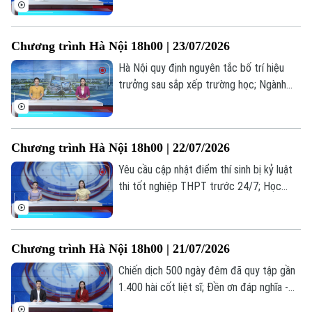
mỗi ngày; Từ giá trị truyền thống đến
miền quê hạnh phúc... là những thông tin
Chương trình Hà Nội 18h00 | 23/07/2026
đáng chú ý trong bản tin hôm nay.
Hà Nội quy định nguyên tắc bố trí hiệu
trưởng sau sắp xếp trường học; Ngành
vận tải hạng nặng nâng cấp tiêu chuẩn
trước sức ép logistics; Cẩn trọng bẫy đặt
phòng trực tuyến... là những thông tin
Chương trình Hà Nội 18h00 | 22/07/2026
đáng chú ý trong bản tin hôm nay.
Yêu cầu cập nhật điểm thí sinh bị kỷ luật
thi tốt nghiệp THPT trước 24/7; Học
nghề: Lựa chọn của những người trẻ thực
tế; Khi AI "kể chuyện" lịch sử... là những
thông tin đáng chú ý trong bản tin hôm
Chương trình Hà Nội 18h00 | 21/07/2026
Theo dõi Hà Nội On
nay.
Chiến dịch 500 ngày đêm đã quy tập gần
1.400 hài cốt liệt sĩ; Đền ơn đáp nghĩa -
trách nhiệm, tình cảm từ trái tim; Hà Nội