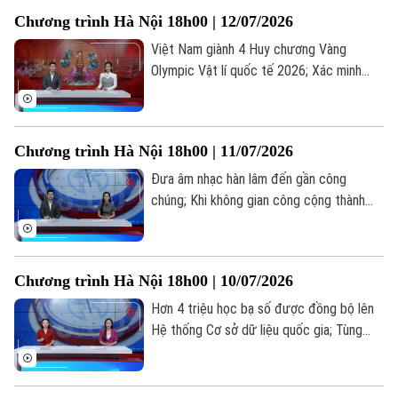
quảng cáo YouTube có thể đánh cắp dữ
Chương trình Hà Nội 18h00 | 12/07/2026
liệu... là những thông tin đáng chú ý trong
bản tin hôm nay.
Việt Nam giành 4 Huy chương Vàng
Olympic Vật lí quốc tế 2026; Xác minh
thông tin gian lận thi tốt nghiệp tại Nghệ
An; Chiến dịch 500 ngày đêm "trả tên"
cho liệt sĩ... là những thông tin đáng chú ý
Chương trình Hà Nội 18h00 | 11/07/2026
trong bản tin hôm nay.
Đưa âm nhạc hàn lâm đến gần công
chúng; Khi không gian công cộng thành
sân khấu; Các nước đưa âm nhạc hàn lâm
đến gần với công chúng như thế nào?... là
những thông tin đáng chú ý trong bản tin
Chương trình Hà Nội 18h00 | 10/07/2026
hôm nay.
Hơn 4 triệu học bạ số được đồng bộ lên
Hệ thống Cơ sở dữ liệu quốc gia; Tùng
Dương và góc nhìn về sự "rực rỡ" qua MV
âm nhạc mới; Điều chỉnh mức giảm trừ gia
cảnh... là những thông tin đáng chú ý