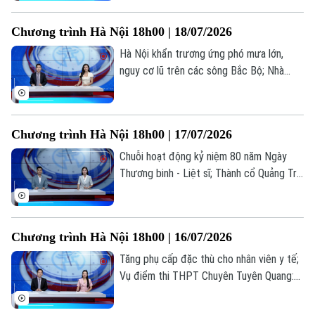
thông tin đáng chú ý trong bản tin hôm
nay.
Chương trình Hà Nội 18h00 | 18/07/2026
Hà Nội khẩn trương ứng phó mưa lớn,
nguy cơ lũ trên các sông Bắc Bộ; Nhà
giáo nghỉ hưu được ký hợp đồng giảng
dạy toàn thời gian; Livestream bán hàng -
Hết thời ẩn danh... là những thông tin
Chương trình Hà Nội 18h00 | 17/07/2026
đáng chú ý trong bản tin hôm nay.
Chuỗi hoạt động kỷ niệm 80 năm Ngày
Thương binh - Liệt sĩ; Thành cổ Quảng Trị
trong hành trình tri ân tháng Bảy; Cuộc
sống mới ở những khu tái định cư... là
những thông tin đáng chú ý trong bản tin
Chương trình Hà Nội 18h00 | 16/07/2026
hôm nay.
Tăng phụ cấp đặc thù cho nhân viên y tế;
Vụ điểm thi THPT Chuyên Tuyên Quang:
Bộ GD&ĐT nói gì về cơ hội đỗ đại học;
Liên hệ đường dây nóng (bấm để gọi)
Hợp tác truyền thông công chứng... là