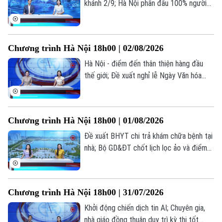
khánh 2/9; Hà Nội phấn đấu 100% người
dân có sổ sức khỏe điện tử trên VNeID;
Kiểm trước, tin sau... là những thông tin
đáng chú ý trong bản tin hôm nay.
Chương trình Hà Nội 18h00 | 02/08/2026
Chuyên mục
Hà Nội - điểm đến thân thiện hàng đầu
thế giới; Đề xuất nghỉ lễ Ngày Văn hóa
Thời sự
Việt Nam 24/11 hưởng nguyên lương; Dấu
ấn cảm xúc tại live concert ‘Phao cứu
Hà Nội
Hà Nội
sinh’... là những thông tin đáng chú ý trong
Chương trình Hà Nội 18h00 | 01/08/2026
bản tin hôm nay.
Chính trị
Đề xuất BHYT chi trả khám chữa bệnh tại
Nhịp sống Hà Nội
Thế giới
nhà; Bộ GD&ĐT chốt lịch lọc ảo và điểm
Xã hội
Người Hà Nội
chuẩn đại học 2026; Bộ GD&ĐT trình đề
Tin tức
Kinh tế
án tổ chức thi... là những thông tin đáng
An ninh trật tự
Khoảnh khắc Hà Nội
chú ý trong bản tin hôm nay.
Quân sự
Chương trình Hà Nội 18h00 | 31/07/2026
Tin tức
Nhà đất
Công nghệ
Ẩm thực
Khởi động chiến dịch tin AI; Chuyên gia,
Hồ sơ
Cafe sáng
nhà giáo đồng thuận duy trì kỳ thi tốt
Tin tức