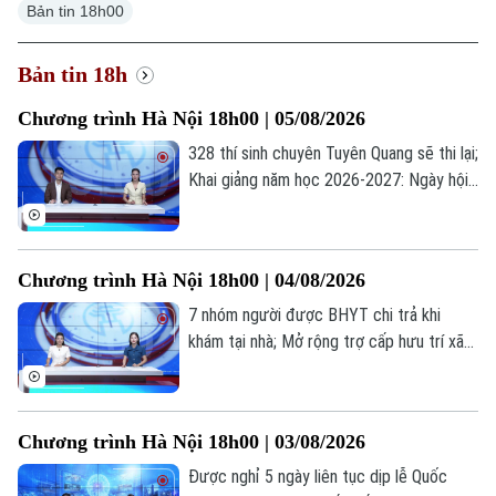
Bản tin 18h00
Bản tin 18h
Chương trình Hà Nội 18h00 | 05/08/2026
328 thí sinh chuyên Tuyên Quang sẽ thi lại;
Khai giảng năm học 2026-2027: Ngày hội
của học sinh, giáo viên; Lạm dụng AI: Tiện
ích hay phụ thuộc?... là những thông tin
đáng chú ý trong bản tin hôm nay.
Chương trình Hà Nội 18h00 | 04/08/2026
7 nhóm người được BHYT chi trả khi
khám tại nhà; Mở rộng trợ cấp hưu trí xã
hội cho người từ 70 tuổi; Cứu người ngoại
viện: Mỗi phút giây đều quý giá... là những
thông tin đáng chú ý trong bản tin hôm
Chương trình Hà Nội 18h00 | 03/08/2026
nay.
Được nghỉ 5 ngày liên tục dịp lễ Quốc