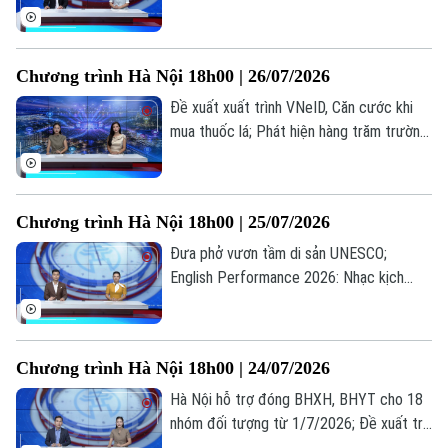
được thu vượt trần; Quảng bá hình ảnh
Thời trang
Việt Nam ra thế giới... là những thông tin
đáng chú ý trong bản tin hôm nay.
Âm nhạc
Chương trình Hà Nội 18h00 | 26/07/2026
Đề xuất xuất trình VNeID, Căn cước khi
mua thuốc lá; Phát hiện hàng trăm trường
hợp nhận sai trợ cấp BHXH; Bùng nổ xu
hướng "du lịch âm nhạc"... là những thông
tin đáng chú ý trong bản tin hôm nay.
Chương trình Hà Nội 18h00 | 25/07/2026
Đưa phở vươn tầm di sản UNESCO;
English Performance 2026: Nhạc kịch
tiếng Anh lan tỏa thông điệp nhân văn; Sử
dụng phần mềm lậu: Lợi trước mắt, hại dài
lâu... là những thông tin đáng chú ý trong
Chương trình Hà Nội 18h00 | 24/07/2026
bản tin hôm nay.
Hà Nội hỗ trợ đóng BHXH, BHYT cho 18
nhóm đối tượng từ 1/7/2026; Đề xuất trẻ
em chỉ được chơi game tối đa 60 phút