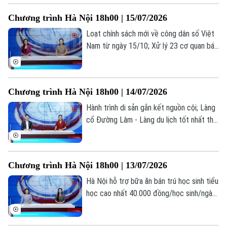
Tòa soạn
Tòa soạn
những thông tin đáng chú ý trong bản tin
Chương trình Hà Nội 18h00 | 15/07/2026
hôm nay.
0865.116.699 (hotline)
0865.116.699
Loạt chính sách mới về công dân số Việt
Nam từ ngày 15/10; Xử lý 23 cơ quan báo
chí đăng bài về cuốn sách ‘Chuyện với
Thanh - Lời kể mới về ánh sáng’; Việc làm
thời AI: Người lao động cần gì để không bị
Chương trình Hà Nội 18h00 | 14/07/2026
thay thế?... là những thông tin đáng chú ý
trong bản tin hôm nay.
Hành trình di sản gắn kết nguồn cội; Làng
cổ Đường Lâm - Làng du lịch tốt nhất thế
giới; Đại học không phải là con đường duy
nhất dẫn đến thành công... là những thông
tin đáng chú ý trong bản tin hôm nay.
Chương trình Hà Nội 18h00 | 13/07/2026
Hà Nội hỗ trợ bữa ăn bán trú học sinh tiểu
học cao nhất 40.000 đồng/học sinh/ngày;
Hà Nội dừng mở mới trường tiểu học,
THCS công lập; Cảnh báo tiện ích chặn