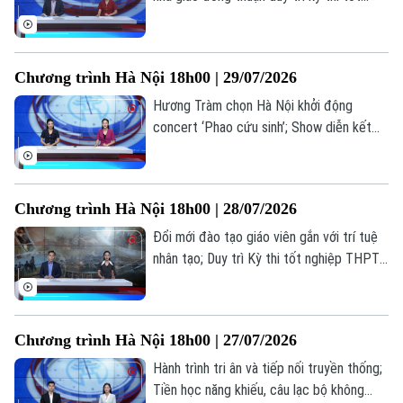
Tàu và Xe
nghiệp; Bộ GD&ĐT trình đề án tổ chức
Người Việt 4 phương
Tài chính Ngân hàng
Đầu tư
thi... là những thông tin đáng chú ý trong
Ô tô
Giáo dục
bản tin hôm nay.
Doanh nghiệp
Chương trình Hà Nội 18h00 | 29/07/2026
Căn hộ
Tàu
Tin tức
Văn hóa
Hương Tràm chọn Hà Nội khởi động
Đất đai
concert ‘Phao cứu sinh’; Show diễn kết
Xe máy
Tuyển sinh
hợp âm nhạc, mùi hương và vị giác; Lan
Tin tức
Sức khỏe
Kinh nghiệm
toả văn hoá phở trong đời sống đương
Thị trường
Hướng nghiệp
đại... là những thông tin đáng chú ý trong
Làng nghề
Y tế
Thể thao
Chương trình Hà Nội 18h00 | 28/07/2026
bản tin hôm nay.
Đánh giá
Di tích
Đổi mới đào tạo giáo viên gắn với trí tuệ
Dinh dưỡng
Bóng đá
Giải trí
nhân tạo; Duy trì Kỳ thi tốt nghiệp THPT
tạo thước đo chung về chất lượng; Điện
Tư vấn sức khỏe
Quần vợt
ảnh cách mạng: Đánh thức ký ức, truyền
Tin tức
Đã phát sóng
lửa lịch sử... là những thông tin đáng chú ý
Golf
Chương trình Hà Nội 18h00 | 27/07/2026
trong bản tin hôm nay.
Sao
Hành trình tri ân và tiếp nối truyền thống;
Điện ảnh
Tiền học năng khiếu, câu lạc bộ không