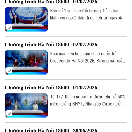
Chương trình Hà Nội 18h00 | 03/07/2026
Bão số 1 liên tục đổi hướng; Cảnh báo
khẩn với người dân đi du lịch từ ngày 4/7;
Tiểu thương thích ứng với kinh doanh
không vỉa hè... là những thông tin đáng
chú ý trong bản tin hôm nay.
Chương trình Hà Nội 18h00 | 02/07/2026
Khai mạc liên hoan âm nhạc quốc tế
Crescendo Hà Nội 2026; Đường sắt giảm
10% giá vé tàu khách Bắc - Nam; Hiểm
hoạ từ thú vui độ xe... là những thông tin
đáng chú ý trong bản tin hôm nay.
Chương trình Hà Nội 18h00 | 01/07/2026
Từ 1/7: Khám ngoại trú được chi trả 50%
mức hưởng BHYT; Nhà giáo được hưởng
phụ cấp ưu đãi theo nghề từ 20-80%; Lá
chắn cho thế hệ không khói thuốc... là
những thông tin đáng chú ý trong bản tin
Chương trình Hà Nội 18h00 | 30/06/2026