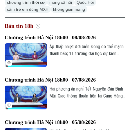
chương trình thời sự
mạng xã hội
Quốc Hội
Xu hướng
cấm trẻ em dùng MXH
không gian mạng
Bản tin 18h
Chương trình Hà Nội 18h00 | 08/08/2026
Áp thấp nhiệt đới biển Đông có thể mạnh
thành bão; 11 trường đại học dự kiến
công bố điểm chuẩn sớm; Siết thời gian
chơi game dưới 60 phút mỗi ngày... là
những thông tin đáng chú ý trong bản tin
Chương trình Hà Nội 18h00 | 07/08/2026
hôm nay.
Hai phương án nghỉ Tết Nguyên đán Đinh
Mùi; Giao thông thuận tiện tại Cảng Hàng
không Quốc tế Nội Bài; Khi sự sống được
chăm sóc từ trong bụng mẹ... là những
thông tin đáng chú ý trong bản tin hôm
Chương trình Hà Nội 18h00 | 05/08/2026
nay.