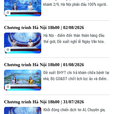
khánh 2/9; Hà Nội phấn đấu 100% người
dân có sổ sức khỏe điện tử trên VNeID;
Kiểm trước, tin sau... là những thông tin
đáng chú ý trong bản tin hôm nay.
Chương trình Hà Nội 18h00 | 02/08/2026
Hà Nội - điểm đến thân thiện hàng đầu
thế giới; Đề xuất nghỉ lễ Ngày Văn hóa
Việt Nam 24/11 hưởng nguyên lương; Dấu
ấn cảm xúc tại live concert ‘Phao cứu
sinh’... là những thông tin đáng chú ý trong
Chương trình Hà Nội 18h00 | 01/08/2026
bản tin hôm nay.
Đề xuất BHYT chi trả khám chữa bệnh tại
nhà; Bộ GD&ĐT chốt lịch lọc ảo và điểm
chuẩn đại học 2026; Bộ GD&ĐT trình đề
án tổ chức thi... là những thông tin đáng
chú ý trong bản tin hôm nay.
Chương trình Hà Nội 18h00 | 31/07/2026
Chuyên mục
Khởi động chiến dịch tin AI; Chuyên gia,