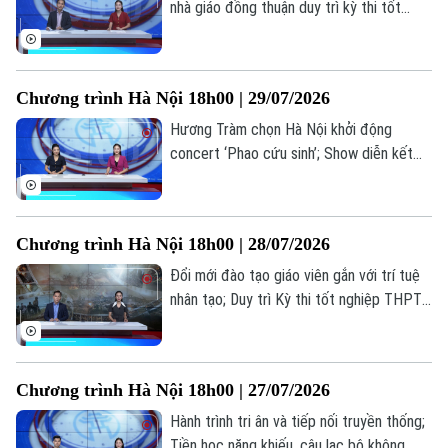
Thời sự
nhà giáo đồng thuận duy trì kỳ thi tốt
nghiệp; Bộ GD&ĐT trình đề án tổ chức
thi... là những thông tin đáng chú ý trong
Hà Nội
Hà Nội
bản tin hôm nay.
Chương trình Hà Nội 18h00 | 29/07/2026
Chính trị
Nhịp sống Hà Nội
Thế giới
Hương Tràm chọn Hà Nội khởi động
Xã hội
concert ‘Phao cứu sinh’; Show diễn kết
Người Hà Nội
Tin tức
Kinh tế
hợp âm nhạc, mùi hương và vị giác; Lan
An ninh trật tự
toả văn hoá phở trong đời sống đương
Khoảnh khắc Hà Nội
Quân sự
đại... là những thông tin đáng chú ý trong
Tin tức
Nhà đất
Công nghệ
Chương trình Hà Nội 18h00 | 28/07/2026
bản tin hôm nay.
Ẩm thực
Hồ sơ
Cafe sáng
Đổi mới đào tạo giáo viên gắn với trí tuệ
Tin tức
Tàu và Xe
nhân tạo; Duy trì Kỳ thi tốt nghiệp THPT
Người Việt 4 phương
Tài chính Ngân hàng
tạo thước đo chung về chất lượng; Điện
Đầu tư
Ô tô
Giáo dục
ảnh cách mạng: Đánh thức ký ức, truyền
Doanh nghiệp
lửa lịch sử... là những thông tin đáng chú ý
Căn hộ
Tàu
Chương trình Hà Nội 18h00 | 27/07/2026
trong bản tin hôm nay.
Tin tức
Văn hóa
Hành trình tri ân và tiếp nối truyền thống;
Đất đai
Xe máy
Tiền học năng khiếu, câu lạc bộ không
Tuyển sinh