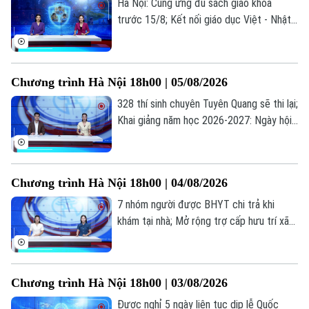
Hà Nội: Cung ứng đủ sách giáo khoa
trước 15/8; Kết nối giáo dục Việt - Nhật
qua chương trình giao lưu; Trẻ em và
những "cạm bẫy" trên mạng xã hội... là
những thông tin đáng chú ý trong bản tin
Chương trình Hà Nội 18h00 | 05/08/2026
hôm nay.
328 thí sinh chuyên Tuyên Quang sẽ thi lại;
Khai giảng năm học 2026-2027: Ngày hội
của học sinh, giáo viên; Lạm dụng AI: Tiện
ích hay phụ thuộc?... là những thông tin
đáng chú ý trong bản tin hôm nay.
Chương trình Hà Nội 18h00 | 04/08/2026
7 nhóm người được BHYT chi trả khi
khám tại nhà; Mở rộng trợ cấp hưu trí xã
hội cho người từ 70 tuổi; Cứu người ngoại
viện: Mỗi phút giây đều quý giá... là những
thông tin đáng chú ý trong bản tin hôm
Chương trình Hà Nội 18h00 | 03/08/2026
nay.
Được nghỉ 5 ngày liên tục dịp lễ Quốc