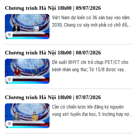
cảnh... là những thông tin đáng chú ý
Chương trình Hà Nội 18h00 | 09/07/2026
trong bản tin hôm nay.
Việt Nam dự kiến có 36 sân bay vào năm
2030; Chung cư xây mới phải có chỗ đỗ,
sạc xe điện; Áo đấu của Jalen Brunson
Liên hệ đường dây nóng (bấm để gọi)
đạt mức giá hơn 1 triệu USD... là những
Tòa soạn
Tòa soạn
thông tin đáng chú ý trong bản tin hôm
Chương trình Hà Nội 18h00 | 08/07/2026
nay.
0865.116.699 (hotline)
0865.116.699
Đề xuất BHYT chi trả chụp PET/CT cho
bệnh nhân ung thư; Từ 15/8 được vay
trực tuyến tới 400 triệu đồng; Metro thay
đổi cách người dân sống và di chuyển... là
những thông tin đáng chú ý trong bản tin
Chương trình Hà Nội 18h00 | 07/07/2026
hôm nay.
Cần có chiến lược khi đăng ký nguyện
vọng xét tuyển đại học; 5 trường hợp nợ
thuế bị tạm hoãn xuất cảnh; Khi các hồ
điều hòa kịp hẹn mùa mưa... là những
thông tin đáng chú ý trong bản tin hôm