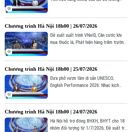
Tin tức
Sức khỏe
được thu vượt trần; Quảng bá hình ảnh
Kinh nghiệm
Thị trường
Hướng nghiệp
Việt Nam ra thế giới... là những thông tin
Làng nghề
Y tế
đáng chú ý trong bản tin hôm nay.
Thể thao
Đánh giá
Chương trình Hà Nội 18h00 | 26/07/2026
Di tích
Dinh dưỡng
Đề xuất xuất trình VNeID, Căn cước khi
Bóng đá
Giải trí
mua thuốc lá; Phát hiện hàng trăm trường
Tư vấn sức khỏe
hợp nhận sai trợ cấp BHXH; Bùng nổ xu
Quần vợt
Tin tức
Đã phát sóng
hướng "du lịch âm nhạc"... là những thông
Golf
tin đáng chú ý trong bản tin hôm nay.
Sao
Chương trình Hà Nội 18h00 | 25/07/2026
Đưa phở vươn tầm di sản UNESCO;
Điện ảnh
English Performance 2026: Nhạc kịch
tiếng Anh lan tỏa thông điệp nhân văn; Sử
Thời trang
dụng phần mềm lậu: Lợi trước mắt, hại dài
lâu... là những thông tin đáng chú ý trong
Âm nhạc
Chương trình Hà Nội 18h00 | 24/07/2026
bản tin hôm nay.
Hà Nội hỗ trợ đóng BHXH, BHYT cho 18
nhóm đối tượng từ 1/7/2026; Đề xuất trẻ