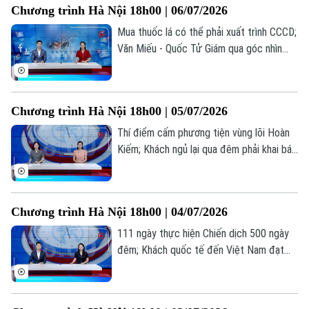
Chương trình Hà Nội 18h00 | 06/07/2026
nay.
Mua thuốc lá có thể phải xuất trình CCCD;
Văn Miếu - Quốc Tử Giám qua góc nhìn
nghệ thuật; Độc hại nick ảo... là những
thông tin đáng chú ý trong bản tin hôm
nay.
Chương trình Hà Nội 18h00 | 05/07/2026
Thí điểm cấm phương tiện vùng lõi Hoàn
Kiếm; Khách ngủ lại qua đêm phải khai báo
lưu trú; Gieo tình yêu biển xanh từ những
nét vẽ... là những thông tin đáng chú ý
trong bản tin hôm nay.
Chương trình Hà Nội 18h00 | 04/07/2026
111 ngày thực hiện Chiến dịch 500 ngày
đêm; Khách quốc tế đến Việt Nam đạt
12,3 triệu lượt; Ngày hè ý nghĩa của ‘khối
nghỉ hè’;... là những thông tin đáng chú ý
trong bản tin hôm nay.