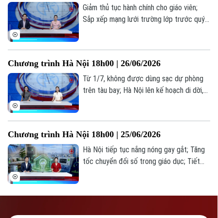
Giảm thủ tục hành chính cho giáo viên;
Sắp xếp mạng lưới trường lớp trước quý
I/2027; Bảo vệ nghệ sỹ tuổi teen như thế
nào?... là những thông tin đáng chú ý
trong bản tin hôm nay.
Chương trình Hà Nội 18h00 | 26/06/2026
Từ 1/7, không được dùng sạc dự phòng
trên tàu bay; Hà Nội lên kế hoạch di dời,
giải tỏa chợ Nhà Xanh ở Cầu Giấy; Nghệ sỹ
tuổi teen và những áp lực phía sau ánh
hào quang... là những thông tin đáng chú ý
Chương trình Hà Nội 18h00 | 25/06/2026
trong bản tin hôm nay.
Hà Nội tiếp tục nắng nóng gay gắt; Tăng
tốc chuyển đổi số trong giáo dục; Tiết
kiệm điện trong gia đình, cách nào cho
hiệu quả?... là những thông tin đáng chú ý
trong bản tin hôm nay.