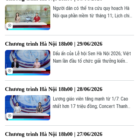
hôm nay.
Người dân có thể tra cứu quy hoạch Hà
Nội qua phần mềm từ tháng 11; Lịch chi
trả lương hưu, trợ cấp tháng 7 khi áp dụng
mức tăng 8%; Thu phí bản quyền âm nhạc
Bản quyền thuộc về Cơ quan Báo và Phát thanh Truyền hình Hà Nội Giấy
quán cà phê, nhà hàng... là những thông tin
phép số: Số 63/GP-TTDT, cấp ngày 10/05/2023
Chương trình Hà Nội 18h00 | 29/06/2026
đáng chú ý trong bản tin hôm nay.
Dấu ấn của Lễ hội Sen Hà Nội 2026; Việt
TRANG THÔNG TIN ĐIỆN TỬ
Nam lần đầu tổ chức giải thưởng kiến
CỦA CƠ QUAN BÁO VÀ PHÁT THANH TRUYỀN HÌNH HÀ NỘI
trúc, du lịch châu Á; Từ ‘giấc mơ trưa’ tới
Số 3-5 Huỳnh Thúc Kháng-Phường Láng-Hà Nội
vụ kiện 5 năm... là những thông tin đáng
chú ý trong bản tin hôm nay.
Giám đốc: VŨ MINH TUẤN
Chương trình Hà Nội 18h00 | 28/06/2026
Phó Giám đốc: Nguyễn Kim Khiêm, Nguyễn Minh Đức, Nguyễn Thành Lợi
Lương giáo viên tăng mạnh từ 1/7: Cao
nhất hơn 17 triệu đồng; Concert Thanh
xuân - Bản hoà ca của tuổi trẻ; Khi con nói
chuyện với cả thế giới, trừ cha mẹ... là
những thông tin đáng chú ý trong bản tin
Chương trình Hà Nội 18h00 | 27/06/2026
hôm nay.