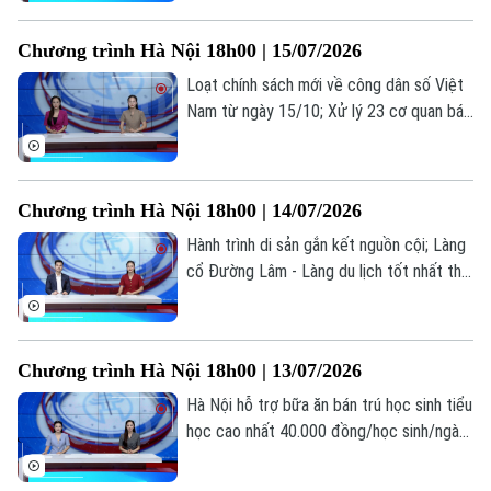
Hợp tác truyền thông công chứng... là
những thông tin đáng chú ý trong bản tin
Chương trình Hà Nội 18h00 | 15/07/2026
hôm nay.
Loạt chính sách mới về công dân số Việt
Nam từ ngày 15/10; Xử lý 23 cơ quan báo
chí đăng bài về cuốn sách ‘Chuyện với
Thanh - Lời kể mới về ánh sáng’; Việc làm
thời AI: Người lao động cần gì để không bị
Chương trình Hà Nội 18h00 | 14/07/2026
thay thế?... là những thông tin đáng chú ý
trong bản tin hôm nay.
Hành trình di sản gắn kết nguồn cội; Làng
cổ Đường Lâm - Làng du lịch tốt nhất thế
giới; Đại học không phải là con đường duy
nhất dẫn đến thành công... là những thông
tin đáng chú ý trong bản tin hôm nay.
Chương trình Hà Nội 18h00 | 13/07/2026
Hà Nội hỗ trợ bữa ăn bán trú học sinh tiểu
học cao nhất 40.000 đồng/học sinh/ngày;
Hà Nội dừng mở mới trường tiểu học,
THCS công lập; Cảnh báo tiện ích chặn