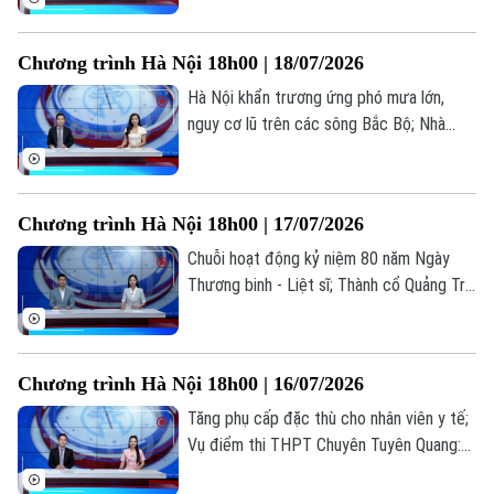
thông tin đáng chú ý trong bản tin hôm
nay.
Chương trình Hà Nội 18h00 | 18/07/2026
Hà Nội khẩn trương ứng phó mưa lớn,
nguy cơ lũ trên các sông Bắc Bộ; Nhà
Theo dõi Hà Nội On
giáo nghỉ hưu được ký hợp đồng giảng
dạy toàn thời gian; Livestream bán hàng -
Hết thời ẩn danh... là những thông tin
Chương trình Hà Nội 18h00 | 17/07/2026
đáng chú ý trong bản tin hôm nay.
Chuỗi hoạt động kỷ niệm 80 năm Ngày
Thương binh - Liệt sĩ; Thành cổ Quảng Trị
trong hành trình tri ân tháng Bảy; Cuộc
sống mới ở những khu tái định cư... là
những thông tin đáng chú ý trong bản tin
Chương trình Hà Nội 18h00 | 16/07/2026
hôm nay.
Tăng phụ cấp đặc thù cho nhân viên y tế;
Vụ điểm thi THPT Chuyên Tuyên Quang:
Bộ GD&ĐT nói gì về cơ hội đỗ đại học;