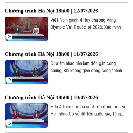
quảng cáo YouTube có thể đánh cắp dữ
Chương trình Hà Nội 18h00 | 12/07/2026
liệu... là những thông tin đáng chú ý trong
bản tin hôm nay.
Việt Nam giành 4 Huy chương Vàng
Olympic Vật lí quốc tế 2026; Xác minh
thông tin gian lận thi tốt nghiệp tại Nghệ
An; Chiến dịch 500 ngày đêm "trả tên"
cho liệt sĩ... là những thông tin đáng chú ý
Chương trình Hà Nội 18h00 | 11/07/2026
trong bản tin hôm nay.
Đưa âm nhạc hàn lâm đến gần công
chúng; Khi không gian công cộng thành
sân khấu; Các nước đưa âm nhạc hàn lâm
đến gần với công chúng như thế nào?... là
những thông tin đáng chú ý trong bản tin
Chương trình Hà Nội 18h00 | 10/07/2026
hôm nay.
Hơn 4 triệu học bạ số được đồng bộ lên
Hệ thống Cơ sở dữ liệu quốc gia; Tùng
Dương và góc nhìn về sự "rực rỡ" qua MV
âm nhạc mới; Điều chỉnh mức giảm trừ gia