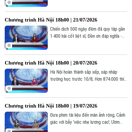
nghề: Lựa chọn của những người trẻ thực
tế; Khi AI "kể chuyện" lịch sử... là những
thông tin đáng chú ý trong bản tin hôm
Chương trình Hà Nội 18h00 | 21/07/2026
nay.
Chiến dịch 500 ngày đêm đã quy tập gần
1.400 hài cốt liệt sĩ; Đền ơn đáp nghĩa -
trách nhiệm, tình cảm từ trái tim; Hà Nội
hoàn thành 97,55% hồ sơ ủy quyền nhận
lương hưu... là những thông tin đáng chú ý
Chương trình Hà Nội 18h00 | 20/07/2026
trong bản tin hôm nay.
Hà Nội hoàn thành sắp xếp, sáp nhập
trường học trước 10/8; Hơn 874.000 thí
sinh đăng ký 7,18 triệu nguyện vọng; Thế
hệ “bánh mỳ kẹp” và những áp lực thường
gặp... là những thông tin đáng chú ý trong
Chương trình Hà Nội 18h00 | 19/07/2026
bản tin hôm nay.
Đưa phim tài liệu đến màn ảnh rộng; Cảnh
giác với bẫy 'việc nhẹ lương cao'; Ươm
mầm tài năng trẻ công nghệ số... là những