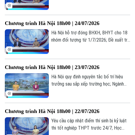
em chỉ được chơi game tối đa 60 phút
mỗi ngày; Từ giá trị truyền thống đến
miền quê hạnh phúc... là những thông tin
Chương trình Hà Nội 18h00 | 24/07/2026
đáng chú ý trong bản tin hôm nay.
Hà Nội hỗ trợ đóng BHXH, BHYT cho 18
nhóm đối tượng từ 1/7/2026; Đề xuất trẻ
em chỉ được chơi game tối đa 60 phút
mỗi ngày; Từ giá trị truyền thống đến
miền quê hạnh phúc... là những thông tin
Chương trình Hà Nội 18h00 | 23/07/2026
đáng chú ý trong bản tin hôm nay.
Hà Nội quy định nguyên tắc bố trí hiệu
trưởng sau sắp xếp trường học; Ngành
vận tải hạng nặng nâng cấp tiêu chuẩn
trước sức ép logistics; Cẩn trọng bẫy đặt
phòng trực tuyến... là những thông tin
Chương trình Hà Nội 18h00 | 22/07/2026
đáng chú ý trong bản tin hôm nay.
Yêu cầu cập nhật điểm thí sinh bị kỷ luật
thi tốt nghiệp THPT trước 24/7; Học