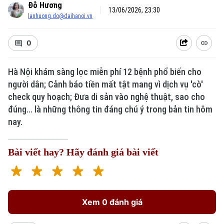
Đỗ Hương
13/06/2026, 23:30
lanhuong.do@daihanoi.vn
0
Hà Nội khám sàng lọc miễn phí 12 bệnh phổ biến cho
người dân; Cảnh báo tiền mất tật mang vì dịch vụ 'cò'
Xu hướng
check quy hoạch; Đưa di sản vào nghệ thuật, sao cho
đúng... là những thông tin đáng chú ý trong bản tin hôm
nay.
Bài viết hay? Hãy đánh giá bài viết
Xem 0 đánh giá