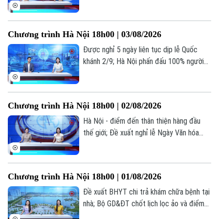
hội cho người từ 70 tuổi; Cứu người ngoại
Tư vấn sức khỏe
viện: Mỗi phút giây đều quý giá... là những
Quần vợt
Tin tức
thông tin đáng chú ý trong bản tin hôm
Đã phát sóng
Chương trình Hà Nội 18h00 | 03/08/2026
nay.
Golf
Sao
Được nghỉ 5 ngày liên tục dịp lễ Quốc
khánh 2/9; Hà Nội phấn đấu 100% người
Điện ảnh
dân có sổ sức khỏe điện tử trên VNeID;
Kiểm trước, tin sau... là những thông tin
Thời trang
đáng chú ý trong bản tin hôm nay.
Chương trình Hà Nội 18h00 | 02/08/2026
Âm nhạc
Hà Nội - điểm đến thân thiện hàng đầu
thế giới; Đề xuất nghỉ lễ Ngày Văn hóa
Việt Nam 24/11 hưởng nguyên lương; Dấu
ấn cảm xúc tại live concert ‘Phao cứu
sinh’... là những thông tin đáng chú ý trong
Chương trình Hà Nội 18h00 | 01/08/2026
bản tin hôm nay.
Đề xuất BHYT chi trả khám chữa bệnh tại
nhà; Bộ GD&ĐT chốt lịch lọc ảo và điểm
chuẩn đại học 2026; Bộ GD&ĐT trình đề