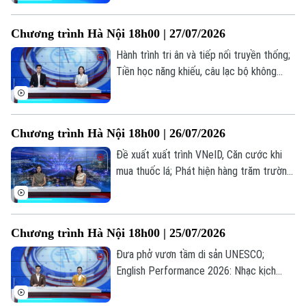
ảnh cách mạng: Đánh thức ký ức, truyền
lửa lịch sử... là những thông tin đáng chú ý
Chương trình Hà Nội 18h00 | 27/07/2026
trong bản tin hôm nay.
Hành trình tri ân và tiếp nối truyền thống;
Tiền học năng khiếu, câu lạc bộ không
được thu vượt trần; Quảng bá hình ảnh
Việt Nam ra thế giới... là những thông tin
đáng chú ý trong bản tin hôm nay.
Chương trình Hà Nội 18h00 | 26/07/2026
Đề xuất xuất trình VNeID, Căn cước khi
mua thuốc lá; Phát hiện hàng trăm trường
hợp nhận sai trợ cấp BHXH; Bùng nổ xu
Liên hệ đường dây nóng (bấm để gọi)
hướng "du lịch âm nhạc"... là những thông
tin đáng chú ý trong bản tin hôm nay.
Tòa soạn
Tòa soạn
Chương trình Hà Nội 18h00 | 25/07/2026
0865.116.699 (hotline)
0865.116.699
Đưa phở vươn tầm di sản UNESCO;
English Performance 2026: Nhạc kịch
tiếng Anh lan tỏa thông điệp nhân văn; Sử
dụng phần mềm lậu: Lợi trước mắt, hại dài