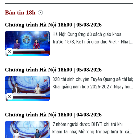
Xã hội
Người Hà Nội
Bản tin 18h
Tin tức
Kinh tế
An ninh trật tự
Khoảnh khắc Hà Nội
Chương trình Hà Nội 18h00 | 05/08/2026
Quân sự
Tin tức
Nhà đất
Công nghệ
Hà Nội: Cung ứng đủ sách giáo khoa
Ẩm thực
Hồ sơ
trước 15/8; Kết nối giáo dục Việt - Nhật
Cafe sáng
Tin tức
Tàu và Xe
qua chương trình giao lưu; Trẻ em và
Người Việt 4 phương
những "cạm bẫy" trên mạng xã hội... là
Tài chính Ngân hàng
Đầu tư
những thông tin đáng chú ý trong bản tin
Ô tô
Giáo dục
Chương trình Hà Nội 18h00 | 05/08/2026
hôm nay.
Doanh nghiệp
Căn hộ
328 thí sinh chuyên Tuyên Quang sẽ thi lại;
Tàu
Tin tức
Văn hóa
Khai giảng năm học 2026-2027: Ngày hội
Đất đai
Xe máy
của học sinh, giáo viên; Lạm dụng AI: Tiện
Tuyển sinh
Tin tức
ích hay phụ thuộc?... là những thông tin
Sức khỏe
Kinh nghiệm
Thị trường
đáng chú ý trong bản tin hôm nay.
Hướng nghiệp
Chương trình Hà Nội 18h00 | 04/08/2026
Làng nghề
Y tế
Thể thao
Đánh giá
7 nhóm người được BHYT chi trả khi
Di tích
khám tại nhà; Mở rộng trợ cấp hưu trí xã
Dinh dưỡng
Bóng đá
Giải trí