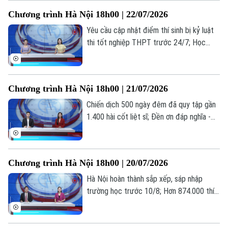
thông tin đáng chú ý trong bản tin hôm
Bản quyền thuộc về Cơ quan Báo và Phát thanh Truyền hình Hà Nội Giấy
Chương trình Hà Nội 18h00 | 22/07/2026
nay.
phép số: Số 63/GP-TTDT, cấp ngày 10/05/2023
Yêu cầu cập nhật điểm thí sinh bị kỷ luật
TRANG THÔNG TIN ĐIỆN TỬ
thi tốt nghiệp THPT trước 24/7; Học
CỦA CƠ QUAN BÁO VÀ PHÁT THANH TRUYỀN HÌNH HÀ NỘI
nghề: Lựa chọn của những người trẻ thực
tế; Khi AI "kể chuyện" lịch sử... là những
Số 3-5 Huỳnh Thúc Kháng-Phường Láng-Hà Nội
thông tin đáng chú ý trong bản tin hôm
Giám đốc: VŨ MINH TUẤN
Chương trình Hà Nội 18h00 | 21/07/2026
nay.
Chiến dịch 500 ngày đêm đã quy tập gần
Phó Giám đốc: Nguyễn Kim Khiêm, Nguyễn Minh Đức, Nguyễn Thành Lợi
1.400 hài cốt liệt sĩ; Đền ơn đáp nghĩa -
trách nhiệm, tình cảm từ trái tim; Hà Nội
hoàn thành 97,55% hồ sơ ủy quyền nhận
lương hưu... là những thông tin đáng chú ý
Chương trình Hà Nội 18h00 | 20/07/2026
trong bản tin hôm nay.
Hà Nội hoàn thành sắp xếp, sáp nhập
trường học trước 10/8; Hơn 874.000 thí
sinh đăng ký 7,18 triệu nguyện vọng; Thế
hệ “bánh mỳ kẹp” và những áp lực thường
gặp... là những thông tin đáng chú ý trong