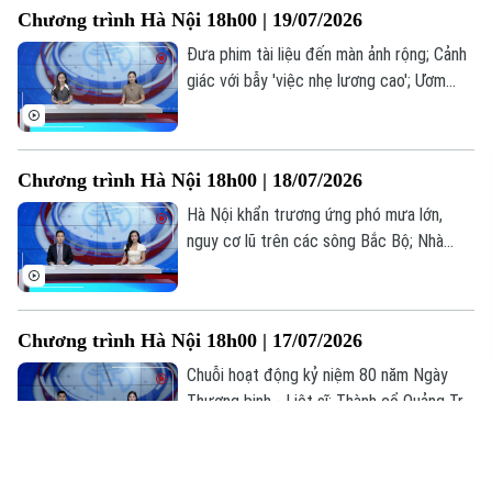
Chương trình Hà Nội 18h00 | 19/07/2026
bản tin hôm nay.
Đưa phim tài liệu đến màn ảnh rộng; Cảnh
giác với bẫy 'việc nhẹ lương cao'; Ươm
mầm tài năng trẻ công nghệ số... là những
thông tin đáng chú ý trong bản tin hôm
nay.
Chương trình Hà Nội 18h00 | 18/07/2026
Hà Nội khẩn trương ứng phó mưa lớn,
nguy cơ lũ trên các sông Bắc Bộ; Nhà
giáo nghỉ hưu được ký hợp đồng giảng
dạy toàn thời gian; Livestream bán hàng -
Hết thời ẩn danh... là những thông tin
Chương trình Hà Nội 18h00 | 17/07/2026
đáng chú ý trong bản tin hôm nay.
Chuỗi hoạt động kỷ niệm 80 năm Ngày
Thương binh - Liệt sĩ; Thành cổ Quảng Trị
trong hành trình tri ân tháng Bảy; Cuộc
sống mới ở những khu tái định cư... là
những thông tin đáng chú ý trong bản tin