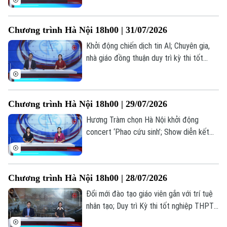
án tổ chức thi... là những thông tin đáng
chú ý trong bản tin hôm nay.
Chương trình Hà Nội 18h00 | 31/07/2026
Khởi động chiến dịch tin AI; Chuyên gia,
nhà giáo đồng thuận duy trì kỳ thi tốt
nghiệp; Bộ GD&ĐT trình đề án tổ chức
Theo dõi Hà Nội On
thi... là những thông tin đáng chú ý trong
bản tin hôm nay.
Chương trình Hà Nội 18h00 | 29/07/2026
Hương Tràm chọn Hà Nội khởi động
concert ‘Phao cứu sinh’; Show diễn kết
hợp âm nhạc, mùi hương và vị giác; Lan
toả văn hoá phở trong đời sống đương
đại... là những thông tin đáng chú ý trong
Chương trình Hà Nội 18h00 | 28/07/2026
bản tin hôm nay.
Đổi mới đào tạo giáo viên gắn với trí tuệ
nhân tạo; Duy trì Kỳ thi tốt nghiệp THPT
tạo thước đo chung về chất lượng; Điện