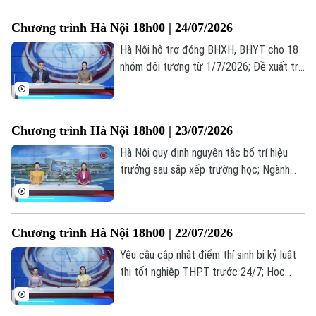
lâu... là những thông tin đáng chú ý trong
Chương trình Hà Nội 18h00 | 24/07/2026
bản tin hôm nay.
Hà Nội hỗ trợ đóng BHXH, BHYT cho 18
nhóm đối tượng từ 1/7/2026; Đề xuất trẻ
em chỉ được chơi game tối đa 60 phút
mỗi ngày; Từ giá trị truyền thống đến
miền quê hạnh phúc... là những thông tin
Chương trình Hà Nội 18h00 | 23/07/2026
đáng chú ý trong bản tin hôm nay.
Hà Nội quy định nguyên tắc bố trí hiệu
trưởng sau sắp xếp trường học; Ngành
vận tải hạng nặng nâng cấp tiêu chuẩn
trước sức ép logistics; Cẩn trọng bẫy đặt
phòng trực tuyến... là những thông tin
Chương trình Hà Nội 18h00 | 22/07/2026
đáng chú ý trong bản tin hôm nay.
Yêu cầu cập nhật điểm thí sinh bị kỷ luật
thi tốt nghiệp THPT trước 24/7; Học
nghề: Lựa chọn của những người trẻ thực
tế; Khi AI "kể chuyện" lịch sử... là những