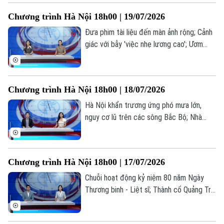
Tòa soạn
Tòa soạn
gặp... là những thông tin đáng chú ý trong
Chương trình Hà Nội 18h00 | 19/07/2026
bản tin hôm nay.
0865.116.699 (hotline)
0865.116.699
Đưa phim tài liệu đến màn ảnh rộng; Cảnh
giác với bẫy 'việc nhẹ lương cao'; Ươm
mầm tài năng trẻ công nghệ số... là những
thông tin đáng chú ý trong bản tin hôm
nay.
Chương trình Hà Nội 18h00 | 18/07/2026
Hà Nội khẩn trương ứng phó mưa lớn,
nguy cơ lũ trên các sông Bắc Bộ; Nhà
giáo nghỉ hưu được ký hợp đồng giảng
dạy toàn thời gian; Livestream bán hàng -
Hết thời ẩn danh... là những thông tin
Chương trình Hà Nội 18h00 | 17/07/2026
đáng chú ý trong bản tin hôm nay.
Chuỗi hoạt động kỷ niệm 80 năm Ngày
Thương binh - Liệt sĩ; Thành cổ Quảng Trị
trong hành trình tri ân tháng Bảy; Cuộc
sống mới ở những khu tái định cư... là