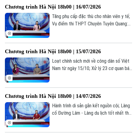
những thông tin đáng chú ý trong bản tin
Chương trình Hà Nội 18h00 | 16/07/2026
hôm nay.
Tăng phụ cấp đặc thù cho nhân viên y tế;
Vụ điểm thi THPT Chuyên Tuyên Quang:
Bộ GD&ĐT nói gì về cơ hội đỗ đại học;
Hợp tác truyền thông công chứng... là
những thông tin đáng chú ý trong bản tin
Chương trình Hà Nội 18h00 | 15/07/2026
hôm nay.
Loạt chính sách mới về công dân số Việt
Nam từ ngày 15/10; Xử lý 23 cơ quan báo
chí đăng bài về cuốn sách ‘Chuyện với
Thanh - Lời kể mới về ánh sáng’; Việc làm
thời AI: Người lao động cần gì để không bị
Chương trình Hà Nội 18h00 | 14/07/2026
thay thế?... là những thông tin đáng chú ý
trong bản tin hôm nay.
Hành trình di sản gắn kết nguồn cội; Làng
cổ Đường Lâm - Làng du lịch tốt nhất thế
giới; Đại học không phải là con đường duy
nhất dẫn đến thành công... là những thông
tin đáng chú ý trong bản tin hôm nay.