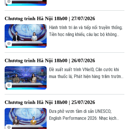
ảnh cách mạng: Đánh thức ký ức, truyền
lửa lịch sử... là những thông tin đáng chú ý
Chương trình Hà Nội 18h00 | 27/07/2026
trong bản tin hôm nay.
Hành trình tri ân và tiếp nối truyền thống;
Tiền học năng khiếu, câu lạc bộ không
được thu vượt trần; Quảng bá hình ảnh
Việt Nam ra thế giới... là những thông tin
đáng chú ý trong bản tin hôm nay.
Chương trình Hà Nội 18h00 | 26/07/2026
Đề xuất xuất trình VNeID, Căn cước khi
mua thuốc lá; Phát hiện hàng trăm trường
hợp nhận sai trợ cấp BHXH; Bùng nổ xu
hướng "du lịch âm nhạc"... là những thông
tin đáng chú ý trong bản tin hôm nay.
Chương trình Hà Nội 18h00 | 25/07/2026
Theo dõi Hà Nội On
Đưa phở vươn tầm di sản UNESCO;
English Performance 2026: Nhạc kịch
tiếng Anh lan tỏa thông điệp nhân văn; Sử