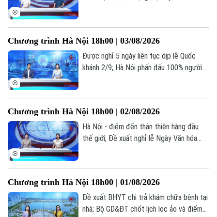
Tàu và Xe
hội cho người từ 70 tuổi; Cứu người ngoại
Người Việt 4 phương
Tài chính Ngân hàng
viện: Mỗi phút giây đều quý giá... là những
Đầu tư
Ô tô
Giáo dục
thông tin đáng chú ý trong bản tin hôm
Doanh nghiệp
Chương trình Hà Nội 18h00 | 03/08/2026
Căn hộ
nay.
Tàu
Tin tức
Văn hóa
Được nghỉ 5 ngày liên tục dịp lễ Quốc
Đất đai
khánh 2/9; Hà Nội phấn đấu 100% người
Xe máy
Tuyển sinh
dân có sổ sức khỏe điện tử trên VNeID;
Tin tức
Sức khỏe
Kinh nghiệm
Kiểm trước, tin sau... là những thông tin
Thị trường
Hướng nghiệp
đáng chú ý trong bản tin hôm nay.
Làng nghề
Y tế
Thể thao
Chương trình Hà Nội 18h00 | 02/08/2026
Đánh giá
Di tích
Hà Nội - điểm đến thân thiện hàng đầu
Dinh dưỡng
Bóng đá
Giải trí
thế giới; Đề xuất nghỉ lễ Ngày Văn hóa
Việt Nam 24/11 hưởng nguyên lương; Dấu
Tư vấn sức khỏe
Quần vợt
ấn cảm xúc tại live concert ‘Phao cứu
Tin tức
Đã phát sóng
sinh’... là những thông tin đáng chú ý trong
Golf
Chương trình Hà Nội 18h00 | 01/08/2026
bản tin hôm nay.
Sao
Đề xuất BHYT chi trả khám chữa bệnh tại
Điện ảnh
nhà; Bộ GD&ĐT chốt lịch lọc ảo và điểm