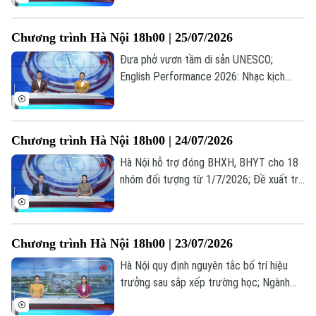
dụng phần mềm lậu: Lợi trước mắt, hại dài
lâu... là những thông tin đáng chú ý trong
Chương trình Hà Nội 18h00 | 25/07/2026
bản tin hôm nay.
Đưa phở vươn tầm di sản UNESCO;
English Performance 2026: Nhạc kịch
tiếng Anh lan tỏa thông điệp nhân văn; Sử
dụng phần mềm lậu: Lợi trước mắt, hại dài
lâu... là những thông tin đáng chú ý trong
Chương trình Hà Nội 18h00 | 24/07/2026
bản tin hôm nay.
Hà Nội hỗ trợ đóng BHXH, BHYT cho 18
nhóm đối tượng từ 1/7/2026; Đề xuất trẻ
em chỉ được chơi game tối đa 60 phút
mỗi ngày; Từ giá trị truyền thống đến
miền quê hạnh phúc... là những thông tin
Chương trình Hà Nội 18h00 | 23/07/2026
đáng chú ý trong bản tin hôm nay.
Hà Nội quy định nguyên tắc bố trí hiệu
trưởng sau sắp xếp trường học; Ngành
vận tải hạng nặng nâng cấp tiêu chuẩn