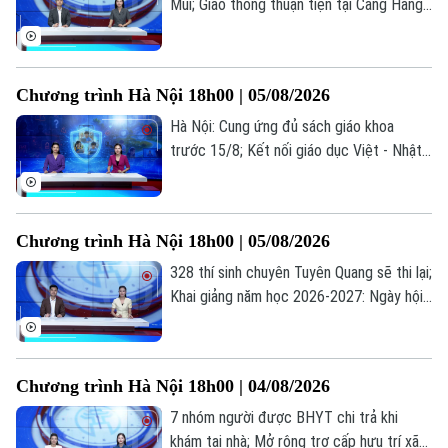
Mùi; Giao thông thuận tiện tại Cảng Hàng
không Quốc tế Nội Bài; Khi sự sống được
chăm sóc từ trong bụng mẹ... là những
thông tin đáng chú ý trong bản tin hôm
Chương trình Hà Nội 18h00 | 05/08/2026
nay.
Chuyên mục
Hà Nội: Cung ứng đủ sách giáo khoa
trước 15/8; Kết nối giáo dục Việt - Nhật
Thời sự
qua chương trình giao lưu; Trẻ em và
những "cạm bẫy" trên mạng xã hội... là
Hà Nội
Hà Nội
những thông tin đáng chú ý trong bản tin
Chương trình Hà Nội 18h00 | 05/08/2026
hôm nay.
Chính trị
328 thí sinh chuyên Tuyên Quang sẽ thi lại;
Nhịp sống Hà Nội
Thế giới
Khai giảng năm học 2026-2027: Ngày hội
Xã hội
Người Hà Nội
của học sinh, giáo viên; Lạm dụng AI: Tiện
Tin tức
Kinh tế
ích hay phụ thuộc?... là những thông tin
An ninh trật tự
Khoảnh khắc Hà Nội
đáng chú ý trong bản tin hôm nay.
Quân sự
Chương trình Hà Nội 18h00 | 04/08/2026
Tin tức
Nhà đất
Công nghệ
Ẩm thực
7 nhóm người được BHYT chi trả khi
Hồ sơ
Cafe sáng
khám tại nhà; Mở rộng trợ cấp hưu trí xã
Tin tức