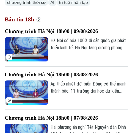
chương trình thời sự
AI
trí tuệ nhân tạo
Bản tin 18h
Chương trình Hà Nội 18h00 | 09/08/2026
Hà Nội số hóa 100% di sản quốc gia phát
triển kinh tế; Hà Nội tăng cường phòng
chống dịch sốt xuất huyết từ cơ sở; Họa
từ mạng, bệnh vào thân vì giảm cân cấp
tốc... là những thông tin đáng chú ý trong
Chương trình Hà Nội 18h00 | 08/08/2026
bản tin hôm nay.
Áp thấp nhiệt đới biển Đông có thể mạnh
thành bão; 11 trường đại học dự kiến
công bố điểm chuẩn sớm; Siết thời gian
chơi game dưới 60 phút mỗi ngày... là
những thông tin đáng chú ý trong bản tin
Chương trình Hà Nội 18h00 | 07/08/2026
hôm nay.
Hai phương án nghỉ Tết Nguyên đán Đinh