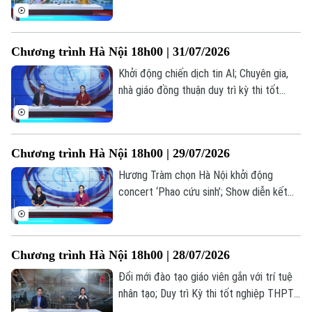
chuẩn đại học 2026; Bộ GD&ĐT trình đề
Thời trang
án tổ chức thi... là những thông tin đáng
chú ý trong bản tin hôm nay.
Chương trình Hà Nội 18h00 | 31/07/2026
Âm nhạc
Khởi động chiến dịch tin AI; Chuyên gia,
nhà giáo đồng thuận duy trì kỳ thi tốt
nghiệp; Bộ GD&ĐT trình đề án tổ chức
thi... là những thông tin đáng chú ý trong
bản tin hôm nay.
Chương trình Hà Nội 18h00 | 29/07/2026
Hương Tràm chọn Hà Nội khởi động
concert ‘Phao cứu sinh’; Show diễn kết
hợp âm nhạc, mùi hương và vị giác; Lan
toả văn hoá phở trong đời sống đương
đại... là những thông tin đáng chú ý trong
Chương trình Hà Nội 18h00 | 28/07/2026
bản tin hôm nay.
Đổi mới đào tạo giáo viên gắn với trí tuệ
nhân tạo; Duy trì Kỳ thi tốt nghiệp THPT
tạo thước đo chung về chất lượng; Điện