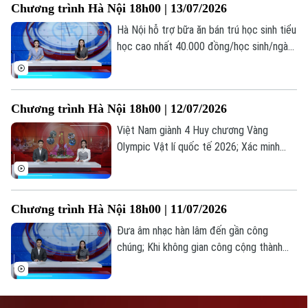
Chương trình Hà Nội 18h00 | 13/07/2026
Hà Nội hỗ trợ bữa ăn bán trú học sinh tiểu
Bản quyền thuộc về Cơ quan Báo và Phát thanh Truyền hình Hà Nội Giấy
học cao nhất 40.000 đồng/học sinh/ngày;
phép số: Số 63/GP-TTDT, cấp ngày 10/05/2023
Hà Nội dừng mở mới trường tiểu học,
THCS công lập; Cảnh báo tiện ích chặn
TRANG THÔNG TIN ĐIỆN TỬ
quảng cáo YouTube có thể đánh cắp dữ
CỦA CƠ QUAN BÁO VÀ PHÁT THANH TRUYỀN HÌNH HÀ NỘI
Chương trình Hà Nội 18h00 | 12/07/2026
liệu... là những thông tin đáng chú ý trong
bản tin hôm nay.
Việt Nam giành 4 Huy chương Vàng
Số 3-5 Huỳnh Thúc Kháng-Phường Láng-Hà Nội
Olympic Vật lí quốc tế 2026; Xác minh
Giám đốc: NGUYỄN THANH LIÊM
thông tin gian lận thi tốt nghiệp tại Nghệ
Phó Giám đốc: Nguyễn Kim Khiêm, Nguyễn Minh Đức, Nguyễn Thành Lợi
An; Chiến dịch 500 ngày đêm "trả tên"
cho liệt sĩ... là những thông tin đáng chú ý
Chương trình Hà Nội 18h00 | 11/07/2026
trong bản tin hôm nay.
Đưa âm nhạc hàn lâm đến gần công
chúng; Khi không gian công cộng thành
sân khấu; Các nước đưa âm nhạc hàn lâm
đến gần với công chúng như thế nào?... là
những thông tin đáng chú ý trong bản tin