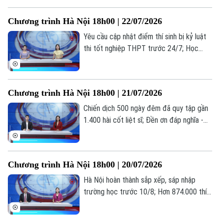
trước sức ép logistics; Cẩn trọng bẫy đặt
phòng trực tuyến... là những thông tin
Chương trình Hà Nội 18h00 | 22/07/2026
đáng chú ý trong bản tin hôm nay.
Yêu cầu cập nhật điểm thí sinh bị kỷ luật
thi tốt nghiệp THPT trước 24/7; Học
nghề: Lựa chọn của những người trẻ thực
tế; Khi AI "kể chuyện" lịch sử... là những
thông tin đáng chú ý trong bản tin hôm
Chương trình Hà Nội 18h00 | 21/07/2026
nay.
Chiến dịch 500 ngày đêm đã quy tập gần
1.400 hài cốt liệt sĩ; Đền ơn đáp nghĩa -
trách nhiệm, tình cảm từ trái tim; Hà Nội
hoàn thành 97,55% hồ sơ ủy quyền nhận
lương hưu... là những thông tin đáng chú ý
Chương trình Hà Nội 18h00 | 20/07/2026
trong bản tin hôm nay.
Hà Nội hoàn thành sắp xếp, sáp nhập
trường học trước 10/8; Hơn 874.000 thí
sinh đăng ký 7,18 triệu nguyện vọng; Thế
Liên hệ đường dây nóng (bấm để gọi)
hệ “bánh mỳ kẹp” và những áp lực thường