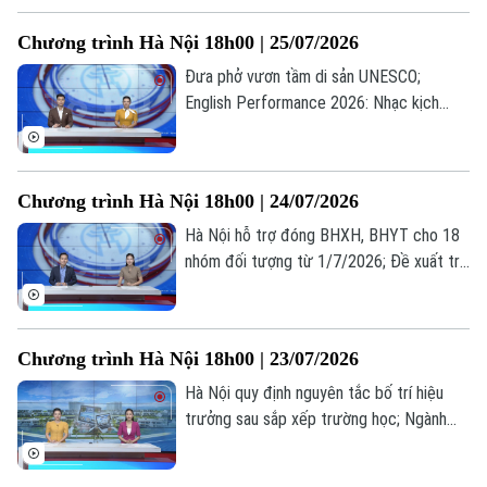
tin đáng chú ý trong bản tin hôm nay.
Chương trình Hà Nội 18h00 | 25/07/2026
Đưa phở vươn tầm di sản UNESCO;
English Performance 2026: Nhạc kịch
tiếng Anh lan tỏa thông điệp nhân văn; Sử
dụng phần mềm lậu: Lợi trước mắt, hại dài
lâu... là những thông tin đáng chú ý trong
Chương trình Hà Nội 18h00 | 24/07/2026
bản tin hôm nay.
Hà Nội hỗ trợ đóng BHXH, BHYT cho 18
nhóm đối tượng từ 1/7/2026; Đề xuất trẻ
em chỉ được chơi game tối đa 60 phút
mỗi ngày; Từ giá trị truyền thống đến
miền quê hạnh phúc... là những thông tin
Chương trình Hà Nội 18h00 | 23/07/2026
đáng chú ý trong bản tin hôm nay.
Theo dõi Hà Nội On
Hà Nội quy định nguyên tắc bố trí hiệu
trưởng sau sắp xếp trường học; Ngành
vận tải hạng nặng nâng cấp tiêu chuẩn
trước sức ép logistics; Cẩn trọng bẫy đặt