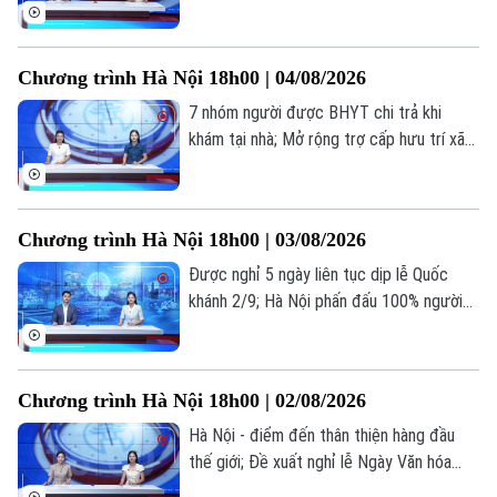
của học sinh, giáo viên; Lạm dụng AI: Tiện
ích hay phụ thuộc?... là những thông tin
đáng chú ý trong bản tin hôm nay.
Chương trình Hà Nội 18h00 | 04/08/2026
7 nhóm người được BHYT chi trả khi
Chuyên mục
khám tại nhà; Mở rộng trợ cấp hưu trí xã
hội cho người từ 70 tuổi; Cứu người ngoại
Thời sự
viện: Mỗi phút giây đều quý giá... là những
thông tin đáng chú ý trong bản tin hôm
Hà Nội
Hà Nội
Chương trình Hà Nội 18h00 | 03/08/2026
nay.
Được nghỉ 5 ngày liên tục dịp lễ Quốc
Chính trị
Nhịp sống Hà Nội
Thế giới
khánh 2/9; Hà Nội phấn đấu 100% người
dân có sổ sức khỏe điện tử trên VNeID;
Xã hội
Người Hà Nội
Kiểm trước, tin sau... là những thông tin
Tin tức
Kinh tế
đáng chú ý trong bản tin hôm nay.
An ninh trật tự
Khoảnh khắc Hà Nội
Chương trình Hà Nội 18h00 | 02/08/2026
Quân sự
Tin tức
Nhà đất
Công nghệ
Hà Nội - điểm đến thân thiện hàng đầu
Ẩm thực
Hồ sơ
thế giới; Đề xuất nghỉ lễ Ngày Văn hóa
Cafe sáng
Tin tức
Tàu và Xe
Việt Nam 24/11 hưởng nguyên lương; Dấu