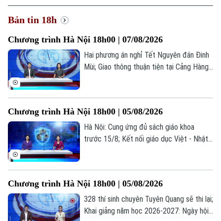
Bản tin 18h
Chương trình Hà Nội 18h00 | 07/08/2026
Hai phương án nghỉ Tết Nguyên đán Đinh
Mùi; Giao thông thuận tiện tại Cảng Hàng
không Quốc tế Nội Bài; Khi sự sống được
chăm sóc từ trong bụng mẹ... là những
thông tin đáng chú ý trong bản tin hôm
Chương trình Hà Nội 18h00 | 05/08/2026
nay.
Hà Nội: Cung ứng đủ sách giáo khoa
trước 15/8; Kết nối giáo dục Việt - Nhật
qua chương trình giao lưu; Trẻ em và
những "cạm bẫy" trên mạng xã hội... là
những thông tin đáng chú ý trong bản tin
Chương trình Hà Nội 18h00 | 05/08/2026
hôm nay.
328 thí sinh chuyên Tuyên Quang sẽ thi lại;
Khai giảng năm học 2026-2027: Ngày hội