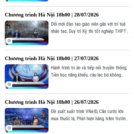
toả văn hoá phở trong đời sống đương
Thời trang
đại... là những thông tin đáng chú ý trong
Chương trình Hà Nội 18h00 | 28/07/2026
bản tin hôm nay.
Âm nhạc
Đổi mới đào tạo giáo viên gắn với trí tuệ
nhân tạo; Duy trì Kỳ thi tốt nghiệp THPT
tạo thước đo chung về chất lượng; Điện
ảnh cách mạng: Đánh thức ký ức, truyền
lửa lịch sử... là những thông tin đáng chú ý
Chương trình Hà Nội 18h00 | 27/07/2026
trong bản tin hôm nay.
Hành trình tri ân và tiếp nối truyền thống;
Tiền học năng khiếu, câu lạc bộ không
được thu vượt trần; Quảng bá hình ảnh
Việt Nam ra thế giới... là những thông tin
đáng chú ý trong bản tin hôm nay.
Chương trình Hà Nội 18h00 | 26/07/2026
Đề xuất xuất trình VNeID, Căn cước khi
mua thuốc lá; Phát hiện hàng trăm trường
hợp nhận sai trợ cấp BHXH; Bùng nổ xu
hướng "du lịch âm nhạc"... là những thông