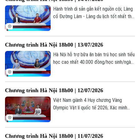
thay thế?... là những thông tin đáng chú ý
trong bản tin hôm nay.
Hành trình di sản gắn kết nguồn cội; Làng
cổ Đường Lâm - Làng du lịch tốt nhất thế
giới; Đại học không phải là con đường duy
nhất dẫn đến thành công... là những thông
tin đáng chú ý trong bản tin hôm nay.
Chương trình Hà Nội 18h00 | 13/07/2026
Hà Nội hỗ trợ bữa ăn bán trú học sinh tiểu
học cao nhất 40.000 đồng/học sinh/ngày;
Hà Nội dừng mở mới trường tiểu học,
THCS công lập; Cảnh báo tiện ích chặn
quảng cáo YouTube có thể đánh cắp dữ
Chương trình Hà Nội 18h00 | 12/07/2026
liệu... là những thông tin đáng chú ý trong
bản tin hôm nay.
Việt Nam giành 4 Huy chương Vàng
Olympic Vật lí quốc tế 2026; Xác minh
thông tin gian lận thi tốt nghiệp tại Nghệ
An; Chiến dịch 500 ngày đêm "trả tên"
cho liệt sĩ... là những thông tin đáng chú ý
Chương trình Hà Nội 18h00 | 11/07/2026
trong bản tin hôm nay.