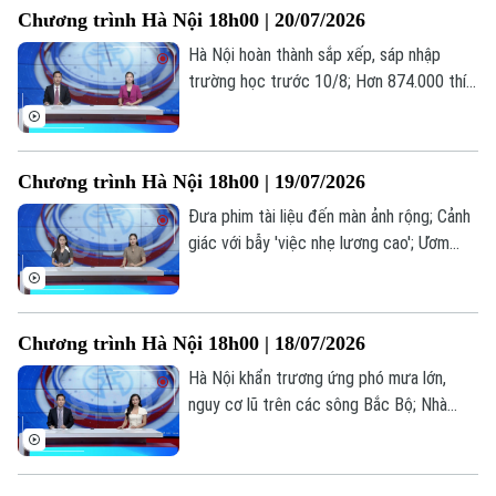
Chương trình Hà Nội 18h00 | 20/07/2026
trong bản tin hôm nay.
Hà Nội hoàn thành sắp xếp, sáp nhập
trường học trước 10/8; Hơn 874.000 thí
sinh đăng ký 7,18 triệu nguyện vọng; Thế
hệ “bánh mỳ kẹp” và những áp lực thường
gặp... là những thông tin đáng chú ý trong
Chương trình Hà Nội 18h00 | 19/07/2026
bản tin hôm nay.
Đưa phim tài liệu đến màn ảnh rộng; Cảnh
giác với bẫy 'việc nhẹ lương cao'; Ươm
mầm tài năng trẻ công nghệ số... là những
thông tin đáng chú ý trong bản tin hôm
nay.
Chương trình Hà Nội 18h00 | 18/07/2026
Hà Nội khẩn trương ứng phó mưa lớn,
nguy cơ lũ trên các sông Bắc Bộ; Nhà
giáo nghỉ hưu được ký hợp đồng giảng
Liên hệ đường dây nóng (bấm để gọi)
dạy toàn thời gian; Livestream bán hàng -
Hết thời ẩn danh... là những thông tin
Tòa soạn
Tòa soạn