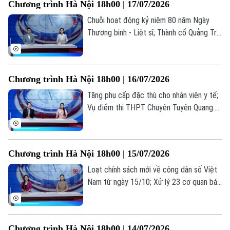
Chương trình Hà Nội 18h00 | 17/07/2026
đáng chú ý trong bản tin hôm nay.
0865.116.699 (hotline)
0865.116.699
Chuỗi hoạt động kỷ niệm 80 năm Ngày
Thương binh - Liệt sĩ; Thành cổ Quảng Trị
trong hành trình tri ân tháng Bảy; Cuộc
sống mới ở những khu tái định cư... là
những thông tin đáng chú ý trong bản tin
Chương trình Hà Nội 18h00 | 16/07/2026
hôm nay.
Tăng phụ cấp đặc thù cho nhân viên y tế;
Vụ điểm thi THPT Chuyên Tuyên Quang:
Bộ GD&ĐT nói gì về cơ hội đỗ đại học;
Hợp tác truyền thông công chứng... là
những thông tin đáng chú ý trong bản tin
Chương trình Hà Nội 18h00 | 15/07/2026
hôm nay.
Loạt chính sách mới về công dân số Việt
Nam từ ngày 15/10; Xử lý 23 cơ quan báo
chí đăng bài về cuốn sách ‘Chuyện với
Thanh - Lời kể mới về ánh sáng’; Việc làm
thời AI: Người lao động cần gì để không bị
Chương trình Hà Nội 18h00 | 14/07/2026