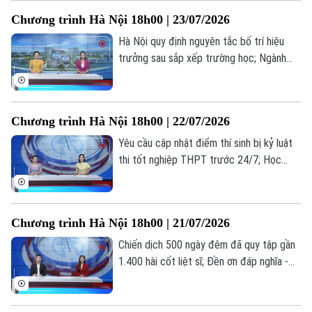
phòng trực tuyến... là những thông tin
Chương trình Hà Nội 18h00 | 23/07/2026
đáng chú ý trong bản tin hôm nay.
Hà Nội quy định nguyên tắc bố trí hiệu
trưởng sau sắp xếp trường học; Ngành
vận tải hạng nặng nâng cấp tiêu chuẩn
trước sức ép logistics; Cẩn trọng bẫy đặt
phòng trực tuyến... là những thông tin
Chương trình Hà Nội 18h00 | 22/07/2026
đáng chú ý trong bản tin hôm nay.
Yêu cầu cập nhật điểm thí sinh bị kỷ luật
thi tốt nghiệp THPT trước 24/7; Học
nghề: Lựa chọn của những người trẻ thực
tế; Khi AI "kể chuyện" lịch sử... là những
thông tin đáng chú ý trong bản tin hôm
Chương trình Hà Nội 18h00 | 21/07/2026
nay.
Chiến dịch 500 ngày đêm đã quy tập gần
1.400 hài cốt liệt sĩ; Đền ơn đáp nghĩa -
trách nhiệm, tình cảm từ trái tim; Hà Nội
hoàn thành 97,55% hồ sơ ủy quyền nhận
lương hưu... là những thông tin đáng chú ý